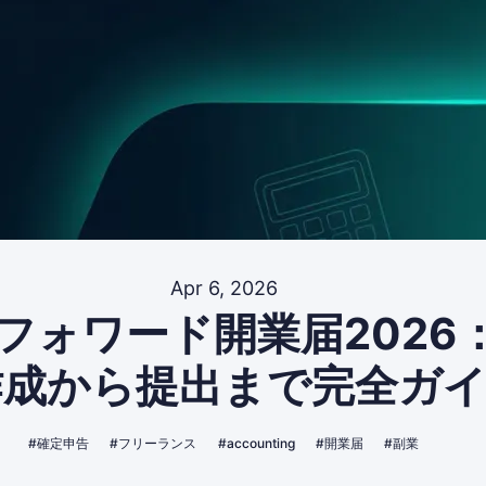
Apr 6, 2026
フォワード開業届2026
作成から提出まで完全ガ
#確定申告
#フリーランス
#accounting
#開業届
#副業