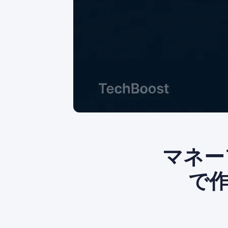
マネー
で