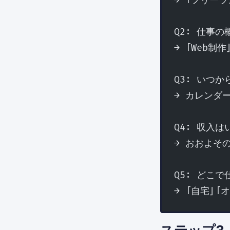
→ 「フリー
Q2: 仕事
→ 「Web制
Q3: いつ
→ カレンダ
Q4: 収入
→ おおよそ
Q5: どこ
→ 「自宅」「