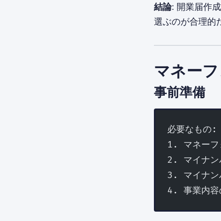
結論
: 開業届
選ぶのが合理的
マネーフ
事前準備
必要なもの:
1. マネー
2. マイナ
3. マイナ
4. 事業内