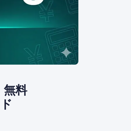
：無料
イド