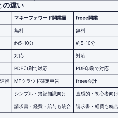
業との違い
マネーフォワード開業届
freee開業
無料
無料
約5-10分
約5-10分
対応
対応
PDF印刷で対応
PDF印刷で対応
連携
MFクラウド確定申告
freee会計
シンプル・簿記知識向け
直感的・初心者向
請求書・経費・給与も統合
請求書・経費も統