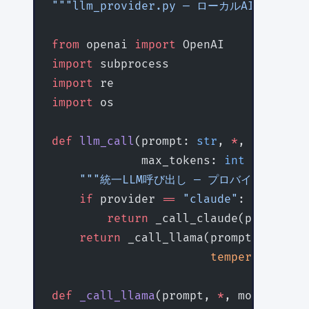
"""llm_provider.py — ローカルAI統一呼
from
 openai 
import
 OpenAI
import
 subprocess
import
 re
import
 os
def
 llm_call
(prompt: 
str
, 
*
, provider
             max_tokens: 
int
 =
 4096
, 
    """統一LLM呼び出し — プロバイダーを意
    if
 provider 
==
 "claude"
:
        return
 _call_claude(prompt, 
m
    return
 _call_llama(prompt, 
model
=
                       temperature
=
te
def
 _call_llama
(prompt, 
*
, model
=
"27b