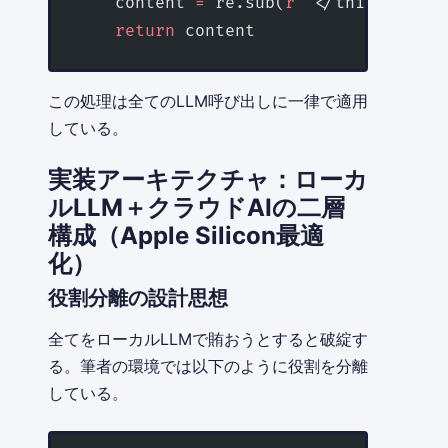
    content 
=
 re.sub(
r
"
^
</think>
\s
*
"
,
    return
 content
この処理は全てのLLM呼び出しに一律で適用
している。
実装アーキテクチャ：ローカ
ルLLM＋クラウドAIの二層
構成（Apple Silicon最適
化）
役割分離の設計思想
全てをローカルLLMで賄おうとすると破綻す
る。筆者の環境では以下のように役割を分離
している。