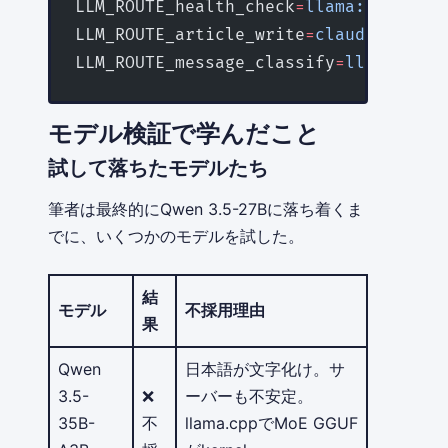
LLM_ROUTE_health_check
=
llama:27b
LLM_ROUTE_article_write
=
claude:opus
LLM_ROUTE_message_classify
=
llama:27b
モデル検証で学んだこと
試して落ちたモデルたち
筆者は最終的にQwen 3.5-27Bに落ち着くま
でに、いくつかのモデルを試した。
結
モデル
不採用理由
果
Qwen
日本語が文字化け。サ
3.5-
❌
ーバーも不安定。
35B-
不
llama.cppでMoE GGUF