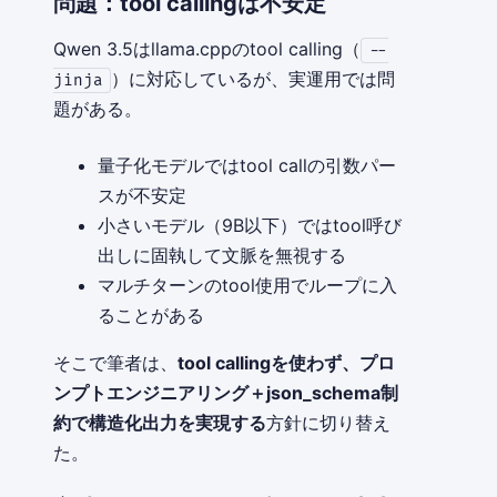
問題：tool callingは不安定
Qwen 3.5はllama.cppのtool calling（
--
）に対応しているが、実運用では問
jinja
題がある。
量子化モデルではtool callの引数パー
スが不安定
小さいモデル（9B以下）ではtool呼び
出しに固執して文脈を無視する
マルチターンのtool使用でループに入
ることがある
そこで筆者は、
tool callingを使わず、プロ
ンプトエンジニアリング＋json_schema制
約で構造化出力を実現する
方針に切り替え
た。