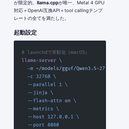
が限定的。
llama.cpp
が唯一、Metal 4 GPU
対応＋OpenAI互換API＋tool callingテンプ
レートの全てを満たした。
起動設定
# launchdで常駐化（macOS）
llama-server
 \
  -m
 ~/models/gguf/Qwen3.5-27B-Q3_K_M
  -c
 32768
 \
  --parallel
 1
 \
  --jinja
 \
  --flash-attn
 on
 \
  --metrics
 \
  --host
 127.0.0.1
 \
  --port
 8080