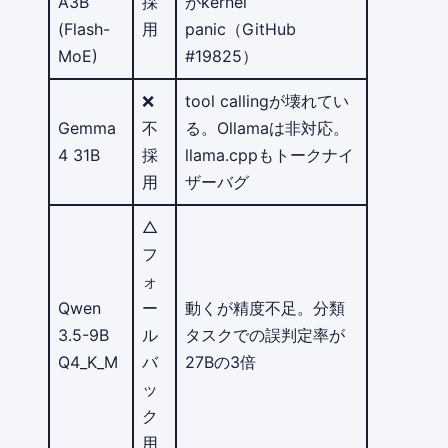
A3B
採
がkernel
(Flash-
用
panic（GitHub
MoE)
#19825）
❌
tool callingが壊れてい
Gemma
不
る。Ollamaは非対応。
4 31B
採
llama.cppもトークナイ
用
ザーバグ
△
フ
ォ
Qwen
ー
動くが精度不足。分類
3.5-9B
ル
タスクでの誤判定率が
Q4_K_M
バ
27Bの3倍
ッ
ク
用