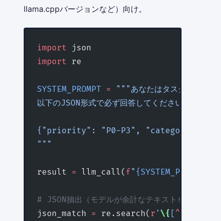
llama.cppバージョンなど）向け。
import
 json
import
 re
SYSTEM_PROMPT
 =
 """あなたはタスク分類AI
以下のJSON形式で必ず回答してください。他のテ
{"priority": "P0-P3", "category": "cl
"""
result 
=
 llm_call(
f
"
{SYSTEM_PROMPT}\n
# JSON抽出（モデルが余計なテキストを付与する
json_match 
=
 re.search(
r
'
\{
[
^
{}]
+
\}
'
,