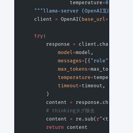
                temperature
=
0.7
, time
    """llama-server (OpenAI互換API) 
    client 
=
 OpenAI(
base_url
=
"http://
    try
:
        response 
=
 client.chat.comple
            model
=
model,
            messages
=
[{
"role"
: 
"user"
            max_tokens
=
max_tokens,
            temperature
=
temperature,
            timeout
=
timeout,
        )
        content 
=
 response.choices[
0
]
        # thinkingタグ除去
        content 
=
 re.sub(
r
"
<think>
.
*?
        return
 content