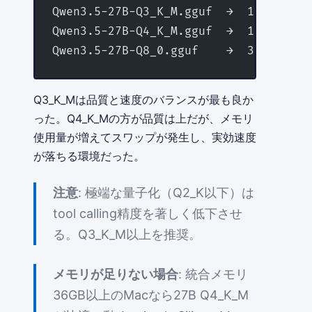
Qwen3.5-27B-Q3_K_M.gguf  →  13GB  →  
Qwen3.5-27B-Q4_K_M.gguf  →  16GB  →
Qwen3.5-27B-Q8_0.gguf    →  30GB  
Q3_K_Mは品質と速度のバランスが最も良か
った。Q4_K_Mの方が品質は上だが、メモリ
使用量が増えてスワップが発生し、実効速度
が落ちる環境だった。
注意
: 極端な量子化（Q2_K以下）は
tool calling精度を著しく低下させ
る。Q3_K_M以上を推奨。
メモリが足りない場合
: 統合メモリ
36GB以上のMacなら27B Q4_K_M