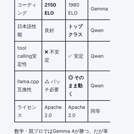
コーディ
2150
1980
Gemma
ング
ELO
ELO
日本語性
トップ
良好
Qwen
能
クラス
tool
❌ 不安
calling安
✅ 安定
Qwen
定
定性
◎ その
llama.cpp
△ パッ
まま動
Qwen
互換性
チ必要
く
ライセン
Apache
Apache
同等
ス
2.0
2.0
数学・競プロではGemma 4が勝つ。だが筆