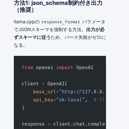
方法1: json_schema制約付き出力
（推奨）
llama.cppの
パラメータ
response_format
でJSONスキーマを強制する方法。
出力が必
ずスキーマに従う
ため、パース失敗がゼロに
なる。
from
 openai 
import
 OpenAI
client 
=
 OpenAI(
    base_url
=
"http://127.0.0.1:8080/v
    api_key
=
"sk-local"
,  
# llama-se
)
response 
=
 client.chat.completions.cr