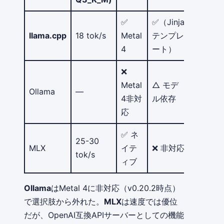
✅
✅（Jinja
llama.cpp
18 tok/s
Metal
テンプレ
◎
4
ート）
❌
Metal
△ モデ
Ollama
—
△
4非対
ル依存
応
✅ ネ
25-30
MLX
イテ
❌ 非対応
○
tok/s
ィブ
Ollama
はMetal 4に非対応（v0.20.2時点）
で選択肢から外れた。
MLX
は速度では優位
だが、OpenAI互換APIサーバーとしての機能