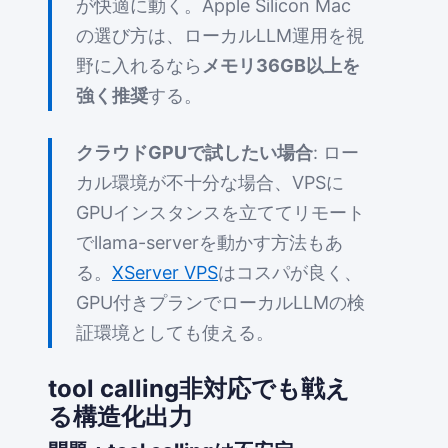
が快適に動く。Apple Silicon Mac
の選び方は、ローカルLLM運用を視
野に入れるなら
メモリ36GB以上を
強く推奨
する。
クラウドGPUで試したい場合
: ロー
カル環境が不十分な場合、VPSに
GPUインスタンスを立ててリモート
でllama-serverを動かす方法もあ
る。
XServer VPS
はコスパが良く、
GPU付きプランでローカルLLMの検
証環境としても使える。
tool calling非対応でも戦え
る構造化出力