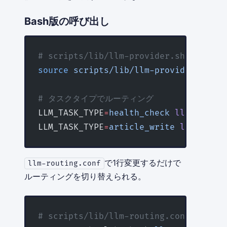
Bash版の呼び出し
# scripts/lib/llm-provider.sh
source
 scripts/lib/llm-provider.sh
# タスクタイプでルーティング
LLM_TASK_TYPE
=
health_check
 llm_call
 
LLM_TASK_TYPE
=
article_write
 llm_call
で1行変更するだけで
llm-routing.conf
ルーティングを切り替えられる。
# scripts/lib/llm-routing.conf