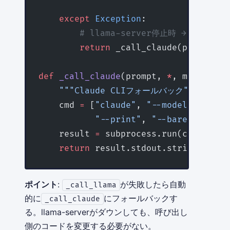
    except
 Exception
:
        # llama-server停止時 → Clau
        return
 _call_claude(prompt, 
m
def
 _call_claude
(prompt, 
*
, model
=
"so
    """Claude CLIフォールバック"""
    cmd 
=
 [
"claude"
, 
"--model"
, 
f
"cla
           "--print"
, 
"--bare"
, promp
    result 
=
 subprocess.run(cmd, 
capt
    return
 result.stdout.strip()
ポイント
:
が失敗したら自動
_call_llama
的に
にフォールバックす
_call_claude
る。llama-serverがダウンしても、呼び出し
側のコードを変更する必要がない。