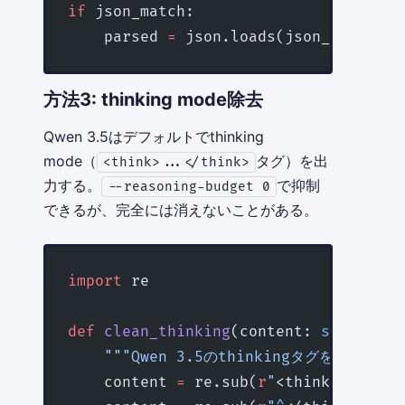
if
 json_match:
    parsed 
=
 json.loads(json_match.gr
方法3: thinking mode除去
Qwen 3.5はデフォルトでthinking
mode（
タグ）を出
<think>...</think>
力する。
で抑制
--reasoning-budget 0
できるが、完全には消えないことがある。
import
 re
def
 clean_thinking
(content: 
str
) -> 
s
    """Qwen 3.5のthinkingタグを除去"""
    content 
=
 re.sub(
r
"
<think>
.
*?
</th