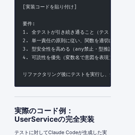
[実装コードを貼り付け]
要件:
1. 全テストが引き続き通ること（テストコードの
2. 単一責任の原則に従い、関数を適切に分割
3. 型安全性を高める（any禁止・型推論を活用）
4. 可読性を優先（変数名で意図を表現）
リファクタリング後にテストを実行し、全件パスを
実際のコード例：
UserServiceの完全実装
テストに対してClaude Codeが生成した実