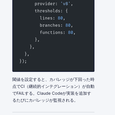
      provider: 
'v8'
,
      thresholds: {
        lines: 
80
,
        branches: 
80
,
        functions: 
80
,
      },
    },
  },
});
閾値を設定すると、カバレッジが下回った時
点でCI（継続的インテグレーション）が自動
でFAILする。Claude Codeが実装を追加す
るたびにカバレッジが監視される。