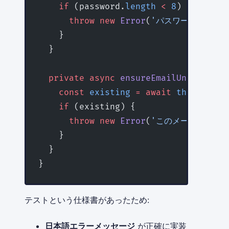
    if
 (password.
length
 <
 8
) {
      throw
 new
 Error
(
'パスワードは8文字
    }
  }
  private
 async
 ensureEmailUnique
(
ema
    const
 existing
 =
 await
 this
.store
    if
 (existing) {
      throw
 new
 Error
(
'このメールアドレ
    }
  }
}
テストという仕様書があったため:
日本語エラーメッセージ
が正確に実装