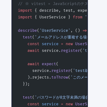
// ※ vitest = JavaScriptのテストフ
import
 { describe, test, expect } 
fro
import
 { UserService } 
from
 './user-s
describe
(
'UserService'
, () 
=>
 {
  test
(
'メールアドレスが重複する場合は登録失
    const
 service
 =
 new
 UserService
()
    await
 service.
register
(
'test@exam
    await
 expect
(
      service.
register
(
'test@example.
    ).rejects.
toThrow
(
'このメールアドレ
  });
  test
(
'パスワードが8文字未満の場合は登録失敗
    const
 service
 =
 new
 UserService
()