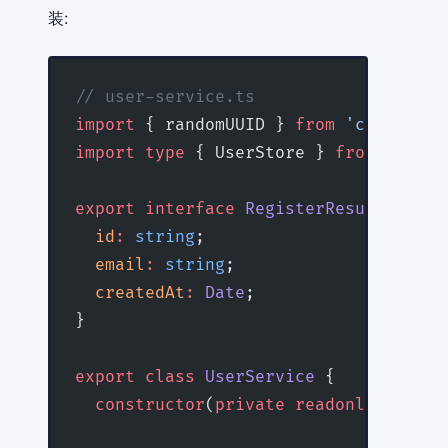
装:
// user-service.ts
import
 { randomUUID } 
from
 'crypto'
;
import
 type
 { UserStore } 
from
 './use
export
 interface
 RegisterResult
 {
  id
:
 string
;
  email
:
 string
;
  createdAt
:
 Date
;
}
export
 class
 UserService
 {
  constructor
(
private
 readonly
 store
: