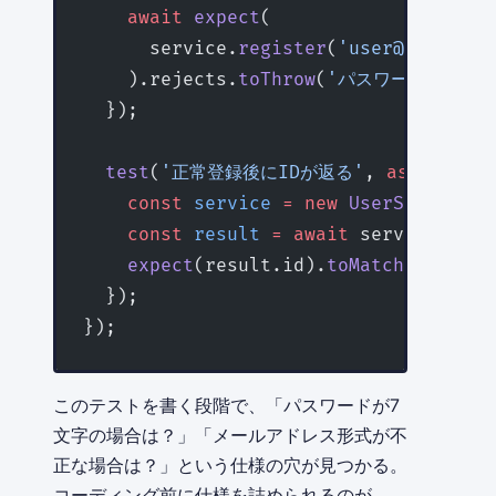
    await
 expect
(
      service.
register
(
'user@example.
    ).rejects.
toThrow
(
'パスワードは8文字
  });
  test
(
'正常登録後にIDが返る'
, 
async
 () 
    const
 service
 =
 new
 UserService
()
    const
 result
 =
 await
 service.
regi
    expect
(result.id).
toMatch
(
/
^
[0-9a
  });
});
このテストを書く段階で、「パスワードが7
文字の場合は？」「メールアドレス形式が不
正な場合は？」という仕様の穴が見つかる。
コーディング前に仕様を詰められるのが