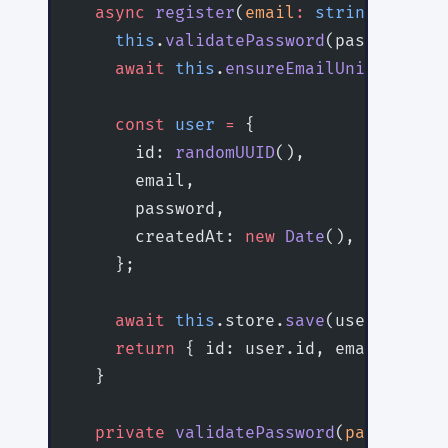
  async
 register
(
email
:
 string
, 
passw
    this
.
validatePassword
(password);
    await
 this
.
ensureEmailUnique
(emai
    const
 user
 =
 {
      id: 
randomUUID
(),
      email,
      password,
      createdAt: 
new
 Date
(),
    };
    await
 this
.store.
save
(user);
    return
 { id: user.id, email: user
  }
  private
 validatePassword
(
password
:
 