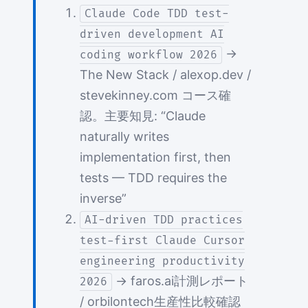
Claude Code TDD test-
driven development AI
→
coding workflow 2026
The New Stack / alexop.dev /
stevekinney.com コース確
認。主要知見: “Claude
naturally writes
implementation first, then
tests — TDD requires the
inverse”
AI-driven TDD practices
test-first Claude Cursor
engineering productivity
→ faros.ai計測レポート
2026
/ orbilontech生産性比較確認