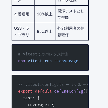
回帰テストとし
本番運用
90%以上
て機能
OSS・ラ
外部利用者の信
95%以上
イブラリ
頼確保
# Vitestでカバレッジ計測
npx
 vitest
 run
 --coverage
// vitest.config.ts — カバレッジ閾値の強
export
 default
 defineConfig
({
  test: {
    coverage: {