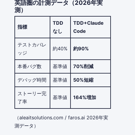
英語圏の計測データ（2026年実
測）
TDD
TDD+Claude
指標
なし
Code
テストカバレ
約40%
約90%
ッジ
本番バグ数
基準値
70%削減
デバッグ時間
基準値
50%短縮
ストーリー完
基準値
164%増加
了率
（aleaitsolutions.com / faros.ai 2026年実
測データ）