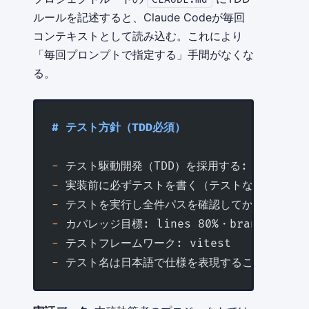
ルールを記述すると、Claude Codeが毎回
コンテキストとして読み込む。これにより
「毎回プロンプトで指定する」手間がなくな
る。
# テスト方針（TDD必須）
-
 テスト駆動開発（TDD）を採用する: Red → Gre
-
 実装前に必ずテストを書く（テストなき実装を禁
-
 テストを実行し全件パスを確認してから実装完了
-
 カバレッジ目標: lines 80%・branches 80%
-
 テストフレームワーク: vitest
-
 テスト名は日本語で仕様を表現すること（「〜の