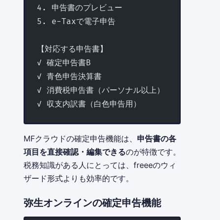
4. 申告書のプレビュー
5. e-Taxで電子申告
【対応する申告書】
✓ 確定申告書B
✓ 青色申告決算書
✓ 消費税申告書（パーソナル以上）
✓ 収支内訳書（白色申告用）
MFクラウドの確定申告機能は、
申告書の各
項目を直接確認・編集できる
のが特徴です。
税務知識がある人にとっては、freeeのウィ
ザード形式よりも効率的です。
弥生オンラインの確定申告機能