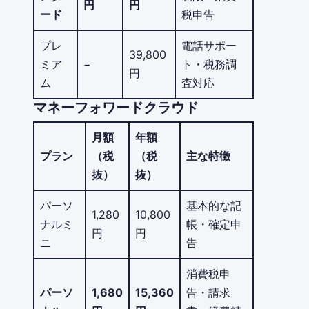
円
円
ード
税申告
プレ
電話サポー
39,800
ミア
−
ト・税務調
円
ム
査対応
マネーフォワードクラウド
月額
年額
プラン
（税
（税
主な特徴
抜）
抜）
パーソ
基本的な記
1,280
10,800
ナルミ
帳・確定申
円
円
ニ
告
消費税申
パーソ
1,680
15,360
告・請求