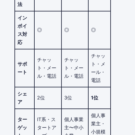
法
イン
ボイ
◎
◎
◎
ス対
応
チャッ
チャッ
チャッ
サポ
ト・メ
ト・メー
ト・メー
ート
ール・
ル・電話
ル・電話
電話
シェ
2位
3位
1位
ア
個人事
ター
IT系・ス
個人事業
業主・
ゲッ
タートア
主〜中小
小規模