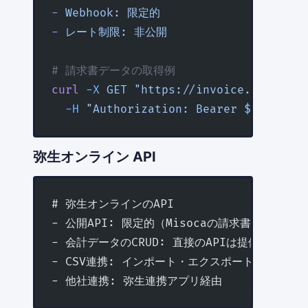
-
 Webhook:
 限定的
-
 レート制限:
 非公開
# 請求書データの取得例
curl
 -X
 GET
 "https://invoice.moneyfor
  -H
 "Authorization: Bearer ${
TOKEN
}"
弥生オンライン API
# 弥生オンラインのAPI
- 公開API: 限定的（Misocaの請求書APIなど）
- 会計データのCRUD: 直接のAPIは提供されてい
- CSV連携: インポート・エクスポートで対応
- 他社連携: 弥生連携アプリ経由