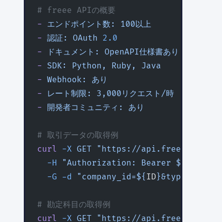
# freee APIの概要
-
 エンドポイント数:
 100以上
-
 認証:
 OAuth
 2.0
-
 ドキュメント:
 OpenAPI仕様書あり
-
 SDK:
 Python,
 Ruby,
 Java
-
 Webhook:
 あり
-
 レート制限:
 3,000リクエスト/時
-
 開発者コミュニティ:
 あり
# 取引データの取得例
curl
 -X
 GET
 "https://api.freee.co.jp/
  -H
 "Authorization: Bearer ${
TOKEN
}"
  -G
 -d
 "company_id=${
ID
}&type=income
# 勘定科目の取得例
curl
 -X
 GET
 "https://api.freee.co.jp/