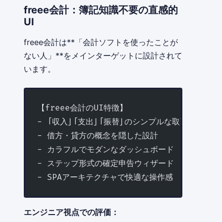
freee会計：簿記知識不要の直感的
UI
freee会計は**「会計ソフトを使ったことが
ない人」**をメインターゲットに設計されて
います。
【freee会計のUI特徴】
- 「収入」「支出」「振替」のシンプルな取引入力
- 借方・貸方の概念を隠した設計
- カラフルでモダンなダッシュボード
- ステップ形式の確定申告ウィザード
- SPAアーキテクチャで快適な操作感
エンジニア視点での評価：