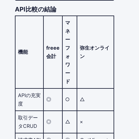
API比較の結論
マ
ネ
ー
freee
フ
弥生オンライ
機能
会計
ォ
ン
ワ
ー
ド
APIの充実
◎
○
△
度
取引デー
◎
△
×
タCRUD