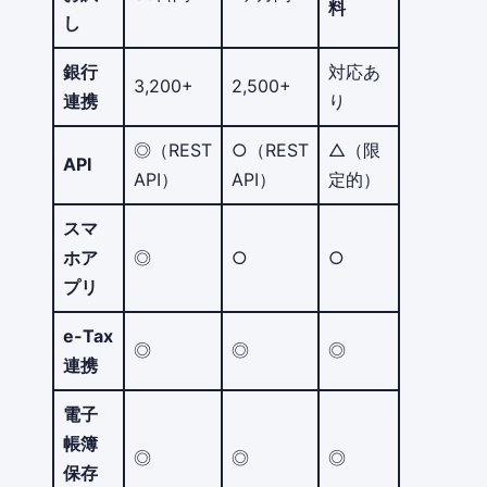
料
し
銀行
対応あ
3,200+
2,500+
連携
り
◎（REST
○（REST
△（限
API
API）
API）
定的）
スマ
ホア
◎
○
○
プリ
e-Tax
◎
◎
◎
連携
電子
帳簿
◎
◎
◎
保存