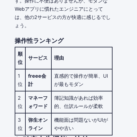
す。操作に不便はありませんが、モダンな
Webアプリに慣れたエンジニアにとって
は、他の2サービスの方が快適に感じるでし
ょう。
操作性ランキング
順
サービス
理由
位
1
freee会
直感的で操作が簡単、UI
位
計
が最もモダン
2
マネーフ
簿記知識があれば効率
位
ォワード
的、仕訳ルールが柔軟
3
弥生オン
機能面は問題ないがUIが
位
ライン
やや古い