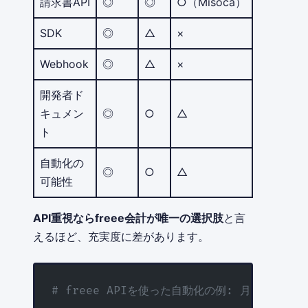
請求書API
◎
◎
○（Misoca）
SDK
◎
△
×
Webhook
◎
△
×
開発者ド
キュメン
◎
○
△
ト
自動化の
◎
○
△
可能性
API重視ならfreee会計が唯一の選択肢
と言
えるほど、充実度に差があります。
# freee APIを使った自動化の例: 月次売上レポ