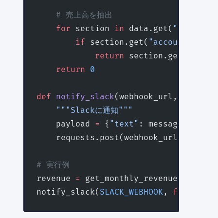
    # 売上高を抽出
    for
 section 
in
 data.get(
"trial_pl
        if
 section.get(
"account_item_
            return
 section.get(
"closi
    return
 0
def
 notify_slack
(webhook_url, message
    """Slackに通知"""
    payload 
=
 {
"text"
: message}
    requests.post(webhook_url, 
json
=
p
# 実行例
revenue 
=
 get_monthly_revenue(
TOKEN
, 
notify_slack(
SLACK_WEBHOOK
, 
f
"2026年