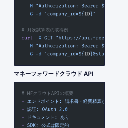
  -H
 "Authorization: Bearer ${
TOKEN
}"
  -G
 -d
 "company_id=${
ID
}"
# 月次試算表の取得例
curl
 -X
 GET
 "https://api.freee.co.jp/
  -H
 "Authorization: Bearer ${
TOKEN
}"
  -G
 -d
 "company_id=${
ID
}&start_date=
マネーフォワードクラウド API
# MFクラウドAPIの概要
-
 エンドポイント:
 請求書・経費精算が中心
-
 認証:
 OAuth
 2.0
-
 ドキュメント:
 あり
-
 SDK:
 公式は限定的