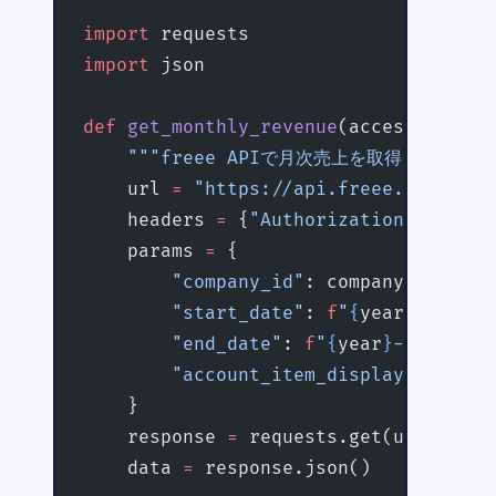
import
 requests
import
 json
def
 get_monthly_revenue
(access_token,
    """freee APIで月次売上を取得"""
    url 
=
 "https://api.freee.co.jp/ap
    headers 
=
 {
"Authorization"
: 
f
"Bea
    params 
=
 {
        "company_id"
: company_id,
        "start_date"
: 
f
"
{
year
}
-
{
month
        "end_date"
: 
f
"
{
year
}
-
{
month
:0
        "account_item_display_type"
: 
    }
    response 
=
 requests.get(url, 
head
    data 
=
 response.json()