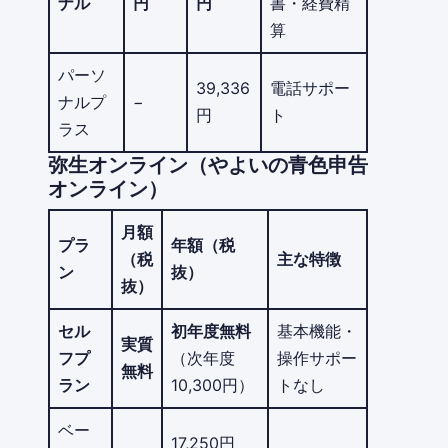
ナル
円
円
書・経費精
算
パーソ
39,336
電話サポー
ナルプ
−
円
ト
ラス
弥生オンライン（やよいの青色申告
オンライン）
月額
プラ
年額（税
（税
主な特徴
ン
抜）
抜）
セル
初年度無料
基本機能・
実質
フプ
（次年度
操作サポー
無料
ラン
10,300円）
トなし
ベー
17,250円