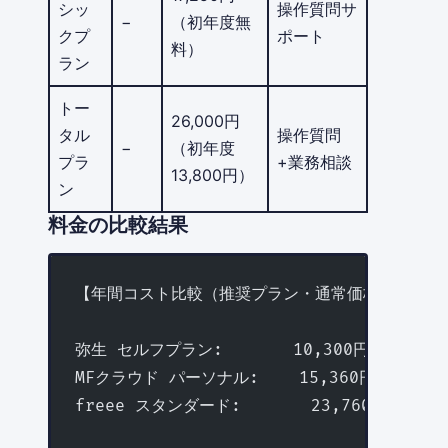
シッ
操作質問サ
−
（初年度無
クプ
ポート
料）
ラン
トー
26,000円
タル
操作質問
−
（初年度
プラ
+業務相談
13,800円）
ン
料金の比較結果
【年間コスト比較（推奨プラン・通常価格）】
弥生 セルフプラン:       10,300円/年（初
MFクラウド パーソナル:    15,360円/年
freee スタンダード:       23,760円/年