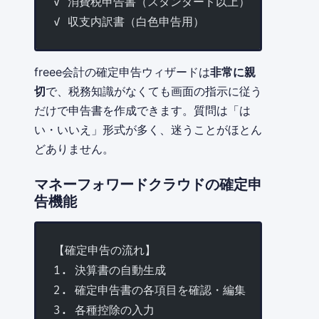
✓ 消費税申告書（スタンダード以上）
✓ 収支内訳書（白色申告用）
freee会計の確定申告ウィザードは
非常に親
切
で、税務知識がなくても画面の指示に従う
だけで申告書を作成できます。質問は「は
い・いいえ」形式が多く、迷うことがほとん
どありません。
マネーフォワードクラウドの確定申
告機能
【確定申告の流れ】
1. 決算書の自動生成
2. 確定申告書の各項目を確認・編集
3. 各種控除の入力