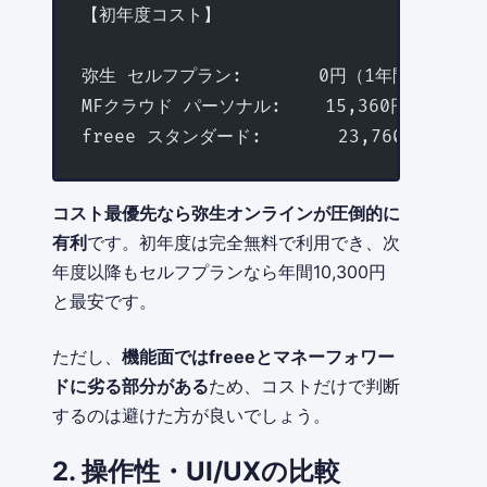
【初年度コスト】
弥生 セルフプラン:       0円（1年間無料）
MFクラウド パーソナル:    15,360円/年
freee スタンダード:       23,760円/年
コスト最優先なら弥生オンラインが圧倒的に
有利
です。初年度は完全無料で利用でき、次
年度以降もセルフプランなら年間10,300円
と最安です。
ただし、
機能面ではfreeeとマネーフォワー
ドに劣る部分がある
ため、コストだけで判断
するのは避けた方が良いでしょう。
2. 操作性・UI/UXの比較