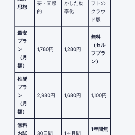
要・直感
かした効
フトの
思想
的
率化
クラウ
ド版
最安
無料
プラ
（セル
ン
1,780円
1,280円
フプラ
（月
ン）
額）
推奨
プラ
ン
2,980円
1,680円
1,100円
（月
額）
無料
1年間無
お試
30日間
1ヶ月間