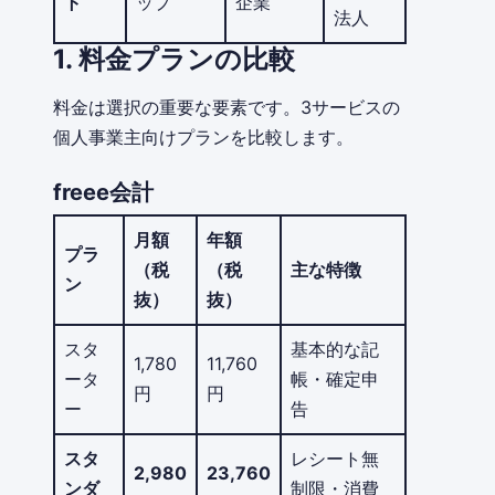
ト
ップ
企業
法人
1. 料金プランの比較
料金は選択の重要な要素です。3サービスの
個人事業主向けプランを比較します。
freee会計
月額
年額
プラ
（税
（税
主な特徴
ン
抜）
抜）
スタ
基本的な記
1,780
11,760
ータ
帳・確定申
円
円
ー
告
スタ
レシート無
2,980
23,760
ンダ
制限・消費