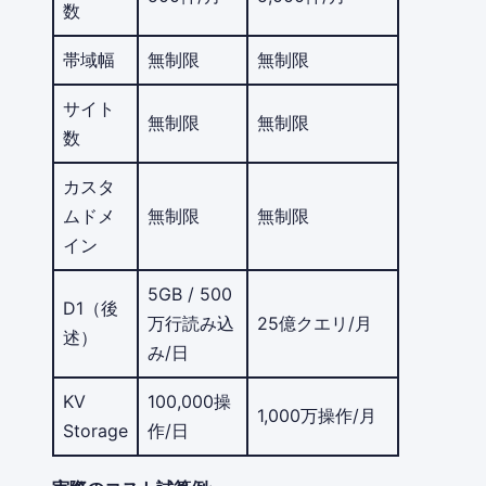
数
帯域幅
無制限
無制限
サイト
無制限
無制限
数
カスタ
ムドメ
無制限
無制限
イン
5GB / 500
D1（後
万行読み込
25億クエリ/月
述）
み/日
KV
100,000操
1,000万操作/月
Storage
作/日