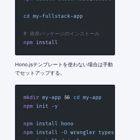
cd
 my-fullstack-app
# 依存パッケージのインストール
npm
 install
Hono.jsテンプレートを使わない場合は手動
でセットアップする。
mkdir
 my-app
 && 
cd
 my-app
npm
 init
 -y
npm
 install
 hono
npm
 install
 -D
 wrangler
 typescript
 @c