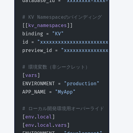
database_id = 
"xxxxxxxx-xxxx-xxxx-xxx
# KV Namespaceのバインディング
[[
kv_namespaces
]]
binding = 
"KV"
id = 
"xxxxxxxxxxxxxxxxxxxxxxxxxxxxxxx
preview_id = 
"xxxxxxxxxxxxxxxxxxxxxxx
# 環境変数（非シークレット）
[
vars
]
ENVIRONMENT = 
"production"
APP_NAME = 
"MyApp"
# ローカル開発環境用オーバーライド
[
env
.
local
]
[
env
.
local
.
vars
]