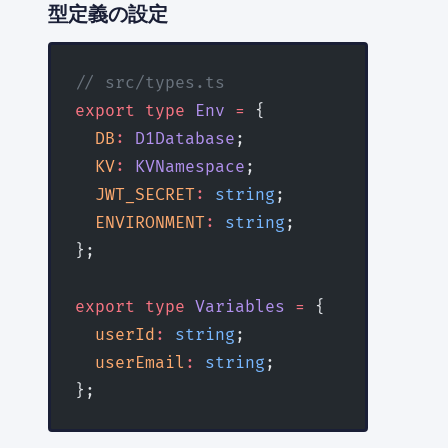
型定義の設定
// src/types.ts
export
 type
 Env
 =
 {
  DB
:
 D1Database
;
  KV
:
 KVNamespace
;
  JWT_SECRET
:
 string
;
  ENVIRONMENT
:
 string
;
};
export
 type
 Variables
 =
 {
  userId
:
 string
;
  userEmail
:
 string
;
};