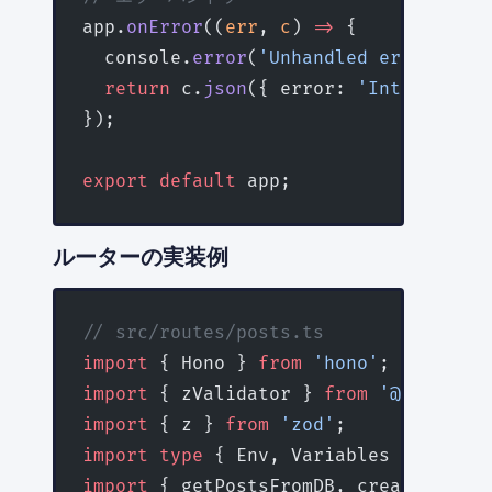
app.
onError
((
err
, 
c
) 
=>
 {
  console.
error
(
'Unhandled error:'
, e
  return
 c.
json
({ error: 
'Internal Se
});
export
 default
 app;
ルーターの実装例
// src/routes/posts.ts
import
 { Hono } 
from
 'hono'
;
import
 { zValidator } 
from
 '@hono/zod
import
 { z } 
from
 'zod'
;
import
 type
 { Env, Variables } 
from
 '
import
 { getPostsFromDB, createPostIn