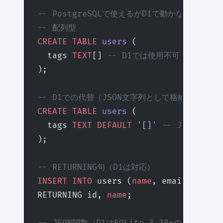
-- PostgreSQLで使えるがD1で動かない例
-- 配列型
CREATE
 TABLE
 users
 (
  tags 
TEXT
[] 
-- D1では使用不可
);
-- D1での代替（JSON文字列として格納）
CREATE
 TABLE
 users
 (
  tags 
TEXT
 DEFAULT
 '[]'
 -- JSON文字
);
-- RETURNING句（D1は対応）
INSERT INTO
 users (
name
, email) 
VALUE
RETURNING id, 
name
;