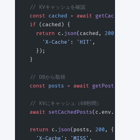
  // KVキャッシュを確認
  const
 cached
 =
 await
 getCachedPosts
  if
 (cached) {
    return
 c.
json
(cached, 
200
, {
      'X-Cache'
: 
'HIT'
,
    });
  }
  // DBから取得
  const
 posts
 =
 await
 getPostsFromDB
(
  // KVにキャッシュ（60秒間）
  await
 setCachedPosts
(c.env.
KV
, cach
  return
 c.
json
(posts, 
200
, {
    'X-Cache'
: 
'MISS'
,