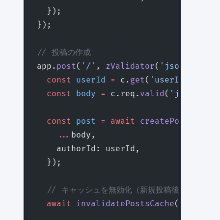
  });
});
// 投稿の作成
app.
post
(
'/'
, 
zValidator
(
'json'
, crea
  const
 userId
 =
 c.
get
(
'userId'
);
  const
 body
 =
 c.req.
valid
(
'json'
);
  const
 post
 =
 await
 createPostInDB
(c
    ...
body,
    authorId: userId,
  });
  // キャッシュを無効化（新規投稿後）
  await
 invalidatePostsCache
(c.env.
KV