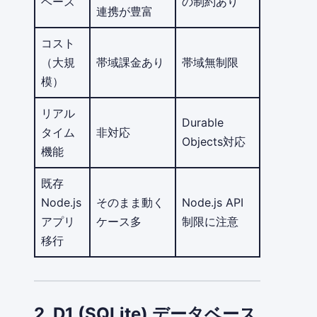
ベース
の制約あり
連携が豊富
コスト
（大規
帯域課金あり
帯域無制限
模）
リアル
Durable
タイム
非対応
Objects対応
機能
既存
Node.js
そのまま動く
Node.js API
アプリ
ケース多
制限に注意
移行
2. D1 (SQLite) データベース