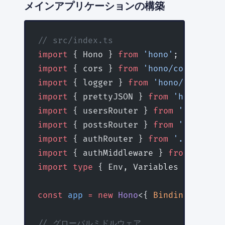
メインアプリケーションの構築
// src/index.ts
import
 { Hono } 
from
 'hono'
;
import
 { cors } 
from
 'hono/cors'
;
import
 { logger } 
from
 'hono/logger'
;
import
 { prettyJSON } 
from
 'hono/pret
import
 { usersRouter } 
from
 './routes
import
 { postsRouter } 
from
 './routes
import
 { authRouter } 
from
 './routes/
import
 { authMiddleware } 
from
 './mid
import
 type
 { Env, Variables } 
from
 '
const
 app
 =
 new
 Hono
<{ 
Bindings
:
 Env
;
// グローバルミドルウェア