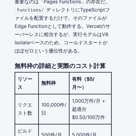
重要なのは「Pages Functions」の存在だ。
ディレクトリにTypeScriptフ
functions/
ァイルを配置するだけで、そのファイルが
Edge Functionとして動作する。Vercelのサ
ーバーレスに相当するが、実行モデルはV8
Isolateベースのため、コールドスタートが
ほぼゼロという優位性がある。
無料枠の詳細と実際のコスト計算
リソー
有料（$5/
無料枠
ス
月〜）
1,000万件/月 +
リクエ
100,000件/
超過分
スト数
日
$0.50/100万件
ビルド
500件/月
5,000件/月