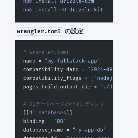
npm
 install
 drizzle-orm
npm
 install
 -D
 drizzle-kit
の設定
wrangler.toml
# wrangler.toml
name = 
"my-fullstack-app"
compatibility_date = 
"2024-09-23"
compatibility_flags = [
"nodejs_compat
pages_build_output_dir = 
"./dist"
# D1データベースのバインディング
[[
d1_databases
]]
binding = 
"DB"
database_name = 
"my-app-db"