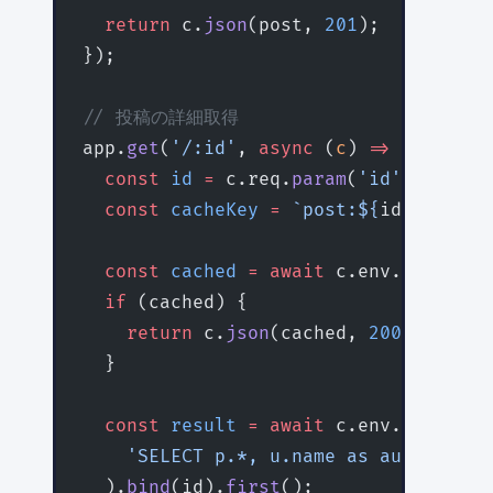
  return
 c.
json
(post, 
201
);
});
// 投稿の詳細取得
app.
get
(
'/:id'
, 
async
 (
c
) 
=>
 {
  const
 id
 =
 c.req.
param
(
'id'
);
  const
 cacheKey
 =
 `post:${
id
}`
;
  const
 cached
 =
 await
 c.env.
KV
.
get
(c
  if
 (cached) {
    return
 c.
json
(cached, 
200
, { 
'X-C
  }
  const
 result
 =
 await
 c.env.
DB
.
prepa
    'SELECT p.*, u.name as author_nam
  ).
bind
(id).
first
();