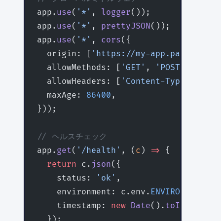
app.
use
(
'*'
, 
logger
());
app.
use
(
'*'
, 
prettyJSON
());
app.
use
(
'*'
, 
cors
({
  origin: [
'https://my-app.pages.dev'
  allowMethods: [
'GET'
, 
'POST'
, 
'PUT'
  allowHeaders: [
'Content-Type'
, 
'Aut
  maxAge: 
86400
,
}));
// ヘルスチェック
app.
get
(
'/health'
, (
c
) 
=>
 {
  return
 c.
json
({
    status: 
'ok'
,
    environment: c.env.
ENVIRONMENT
,
    timestamp: 
new
 Date
().
toISOString
  });