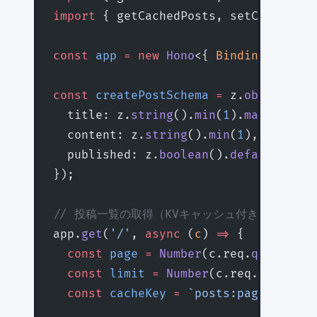
import
 { getCachedPosts, setCachedPos
const
 app
 =
 new
 Hono
<{ 
Bindings
:
 Env
;
const
 createPostSchema
 =
 z.
object
({
  title: z.
string
().
min
(
1
).
max
(
200
),
  content: z.
string
().
min
(
1
),
  published: z.
boolean
().
default
(
fals
});
// 投稿一覧の取得（KVキャッシュ付き）
app.
get
(
'/'
, 
async
 (
c
) 
=>
 {
  const
 page
 =
 Number
(c.req.
query
(
'pa
  const
 limit
 =
 Number
(c.req.
query
(
'l
  const
 cacheKey
 =
 `posts:page:${
page