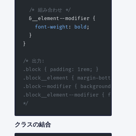
  /* 組み合わせ */
  &__element--modifier {
    font-weight
: 
bold
;
  }
}
/* 出力:
.block { padding: 1rem; }
.block__element { margin-bottom: 0.5r
.block--modifier { background: lightg
.block__element--modifier { font-weig
*/
クラスの結合