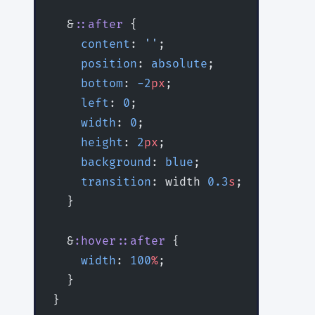
  &
::after
 {
    content
: 
''
;
    position
: 
absolute
;
    bottom
: 
-2
px
;
    left
: 
0
;
    width
: 
0
;
    height
: 
2
px
;
    background
: 
blue
;
    transition
: width 
0.3
s
;
  }
  &
:hover::after
 {
    width
: 
100
%
;
  }
}