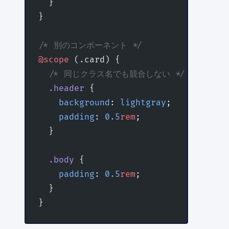
  }
}
/* 別のコンポーネント */
@scope
 (.card) {
  /* 同じクラス名でも競合しない */
  .header
 {
    background
: 
lightgray
;
    padding
: 
0.5
rem
;
  }
  .body
 {
    padding
: 
0.5
rem
;
  }
}