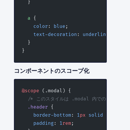
  }
  a
 {
    color
: 
blue
;
    text-decoration
: 
underline
;
  }
}
コンポーネントのスコープ化
@scope
 (.modal) {
  /* このスタイルは .modal 内でのみ有効 */
  .header
 {
    border-bottom
: 
1
px
 solid
 #ccc
;
    padding
: 
1
rem
;