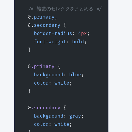
  /* 複数のセレクタをまとめる */
  &.
primary
,
  &.
secondary
 {
    border-radius
: 
4
px
;
    font-weight
: 
bold
;
  }
  &
.primary
 {
    background
: 
blue
;
    color
: 
white
;
  }
  &
.secondary
 {
    background
: 
gray
;
    color
: 
white
;