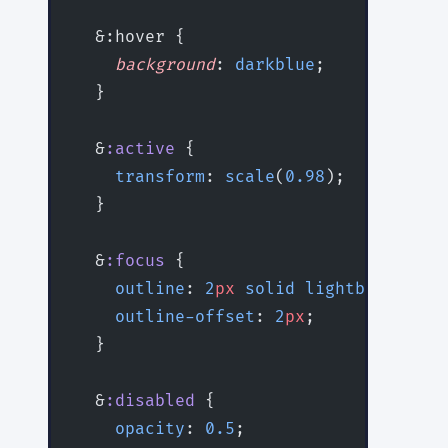
  &:hover {
    background
: 
darkblue
;
  }
  &
:active
 {
    transform
: 
scale
(
0.98
);
  }
  &
:focus
 {
    outline
: 
2
px
 solid
 lightblue
;
    outline-offset
: 
2
px
;
  }
  &
:disabled
 {
    opacity
: 
0.5
;