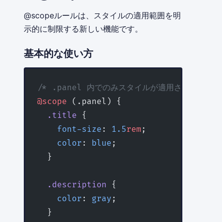
@scopeルールは、スタイルの適用範囲を明
示的に制限する新しい機能です。
基本的な使い方
/* .panel 内でのみスタイルが適用される */
@scope
 (.panel) {
  .title
 {
    font-size
: 
1.5
rem
;
    color
: 
blue
;
  }
  .description
 {
    color
: 
gray
;
  }