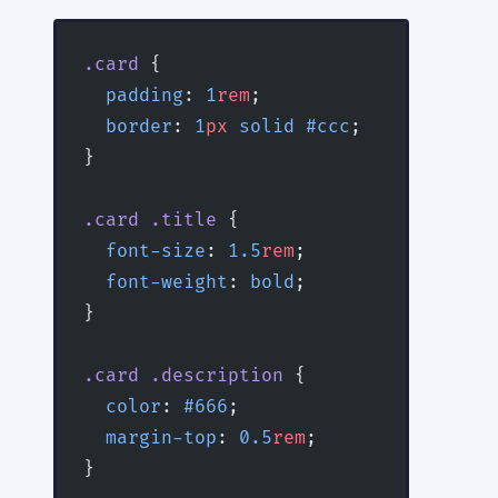
.card
 {
  padding
: 
1
rem
;
  border
: 
1
px
 solid
 #ccc
;
}
.card
 .title
 {
  font-size
: 
1.5
rem
;
  font-weight
: 
bold
;
}
.card
 .description
 {
  color
: 
#666
;
  margin-top
: 
0.5
rem
;
}