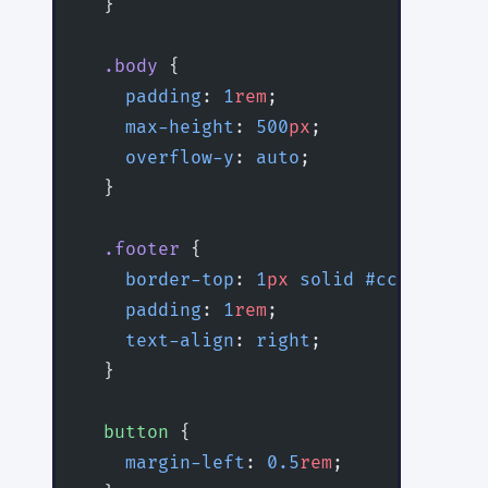
  }
  .body
 {
    padding
: 
1
rem
;
    max-height
: 
500
px
;
    overflow-y
: 
auto
;
  }
  .footer
 {
    border-top
: 
1
px
 solid
 #ccc
;
    padding
: 
1
rem
;
    text-align
: 
right
;
  }
  button
 {
    margin-left
: 
0.5
rem
;