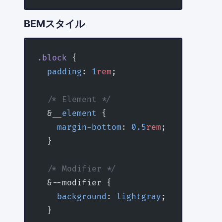
BEMスタイル
.block
 {
  padding
: 
1
rem
;
  /* Element */
  &__
element
 {
    margin-bottom
: 
0.5
rem
;
  }
  /* Modifier */
  &--modifier {
    background
: 
lightgray
;
  }