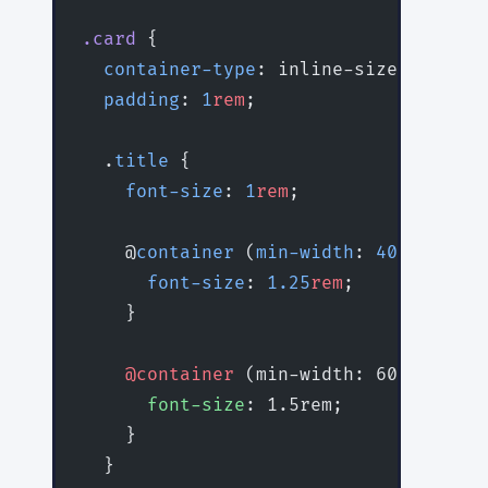
.card
 {
  container-type
: inline-size;
  padding
: 
1
rem
;
  .
title
 {
    font-size
: 
1
rem
;
    @
container
 (
min-width
: 
400
px
) {
      font-size
: 
1.25
rem
;
    }
    @container
 (min-width: 600px) {
      font-size
: 1.5rem;
    }
  }