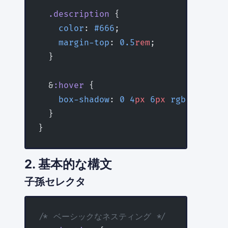
  .description
 {
    color
: 
#666
;
    margin-top
: 
0.5
rem
;
  }
  &
:hover
 {
    box-shadow
: 
0
 4
px
 6
px
 rgba
(
0
, 
0
, 
  }
}
2. 基本的な構文
子孫セレクタ
/* ベーシックなネスティング */