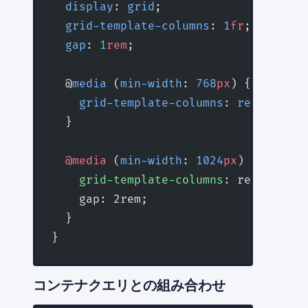
  display
: 
grid
;
  grid-template-columns
: 
1
fr
;
  gap
: 
1
rem
;
  @
media
 (
min-width
: 
768
px
) {
    grid-template-columns
: 
repeat
(
2
, 
  }
  @media
 (
min-width
: 
1024
px
) {
    grid-template-columns
: repeat(3, 
    gap: 2rem;
  }
}
コンテナクエリとの組み合わせ