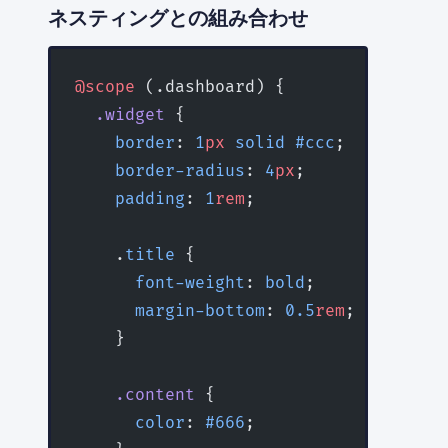
ネスティングとの組み合わせ
@scope
 (.dashboard) {
  .widget
 {
    border
: 
1
px
 solid
 #ccc
;
    border-radius
: 
4
px
;
    padding
: 
1
rem
;
    .
title
 {
      font-weight
: 
bold
;
      margin-bottom
: 
0.5
rem
;
    }
    .content
 {
      color
: 
#666
;