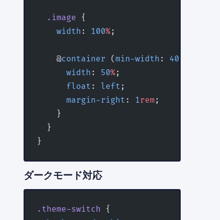
  .image
 {
    width
: 
100
%
;
    @
container
 (
min-width
: 
400
px
) {
      width
: 
50
%
;
      float
: 
left
;
      margin-right
: 
1
rem
;
    }
  }
}
ダークモード対応
.theme-switch
 {