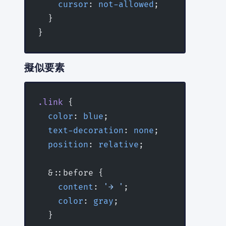
    cursor
: 
not-allowed
;
  }
}
擬似要素
.link
 {
  color
: 
blue
;
  text-decoration
: 
none
;
  position
: 
relative
;
  &::before {
    content
: 
'→ '
;
    color
: 
gray
;
  }