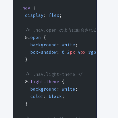
.nav
 {
  display
: 
flex
;
  /* .nav.open のように結合される */
  &.
open
 {
    background
: 
white
;
    box-shadow
: 
0
 2
px
 4
px
 rgba
(
0
,
0
,
0
,
  }
  /* .nav.light-theme */
  &
.light-theme
 {
    background
: 
white
;
    color
: 
black
;
  }