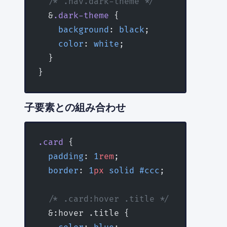
  /* .nav.dark-theme */
  &
.dark-theme
 {
    background
: 
black
;
    color
: 
white
;
  }
}
子要素との組み合わせ
.card
 {
  padding
: 
1
rem
;
  border
: 
1
px
 solid
 #ccc
;
  /* .card:hover .title */
  &:hover .title {