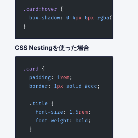
.card:hover
 {
  box-shadow
: 
0
 4
px
 6
px
 rgba
(
0
, 
0
, 
0
,
}
CSS Nestingを使った場合
.card
 {
  padding
: 
1
rem
;
  border
: 
1
px
 solid
 #ccc
;
  .
title
 {
    font-size
: 
1.5
rem
;
    font-weight
: 
bold
;
  }