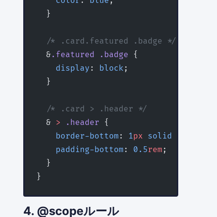
    color
: 
blue
;
  }
  /* .card.featured .badge */
  &
.featured
 .badge
 {
    display
: 
block
;
  }
  /* .card > .header */
  & 
>
 .header
 {
    border-bottom
: 
1
px
 solid
 #eee
;
    padding-bottom
: 
0.5
rem
;
  }
}
4. @scopeルール