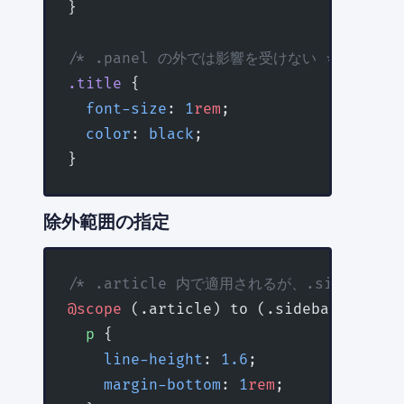
}
/* .panel の外では影響を受けない */
.title
 {
  font-size
: 
1
rem
;
  color
: 
black
;
}
除外範囲の指定
/* .article 内で適用されるが、.sidebar 
@scope
 (.article) to (.sidebar) {
  p
 {
    line-height
: 
1.6
;
    margin-bottom
: 
1
rem
;