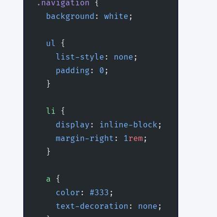
.navigation
 {
  background
: 
white
;
  ul
 {
    list-style
: 
none
;
    padding
: 
0
;
  }
  li
 {
    display
: 
inline-block
;
    margin-right
: 
1
rem
;
  }
  a
 {
    color
: 
#333
;
    text-decoration
: 
none
;