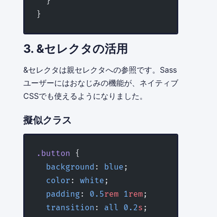
  }
}
3. &セレクタの活用
&セレクタは親セレクタへの参照です。Sass
ユーザーにはおなじみの機能が、ネイティブ
CSSでも使えるようになりました。
擬似クラス
.button
 {
  background
: 
blue
;
  color
: 
white
;
  padding
: 
0.5
rem
 1
rem
;
  transition
: 
all
 0.2
s
;