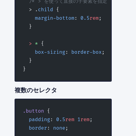
  /* > を使って直接の子要素を指定 */
  > .
child
 {
    margin-bottom
: 
0.5
rem
;
  }
  >
 *
 {
    box-sizing
: 
border-box
;
  }
}
複数のセレクタ
.button
 {
  padding
: 
0.5
rem
 1
rem
;
  border
: 
none
;