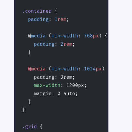
.container
 {
  padding
: 
1
rem
;
  @
media
 (
min-width
: 
768
px
) {
    padding
: 
2
rem
;
  }
  @media
 (
min-width
: 
1024
px
) {
    padding: 3rem;
    max-width
: 1200px;
    margin: 0 auto;
  }
}
.grid
 {