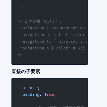
  }
}
/* 出力結果（概念上）:
.navigation { background: white; }
.navigation ul { list-style: none; pa
.navigation li { display: inline-bloc
.navigation a { color: #333; text-dec
*/
直接の子要素
.parent
 {
  padding
: 
1
rem
;