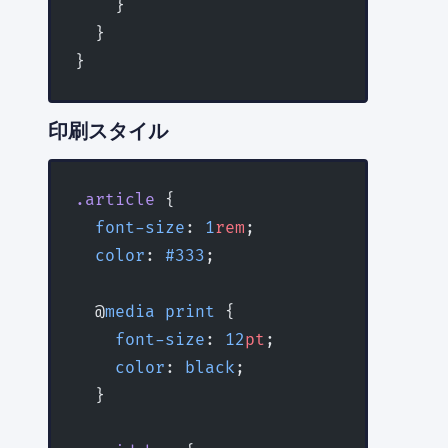
    }
  }
}
印刷スタイル
.article
 {
  font-size
: 
1
rem
;
  color
: 
#333
;
  @
media
 print
 {
    font-size
: 
12
pt
;
    color
: 
black
;
  }