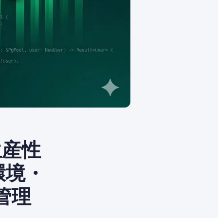
生産性
環境・
管理