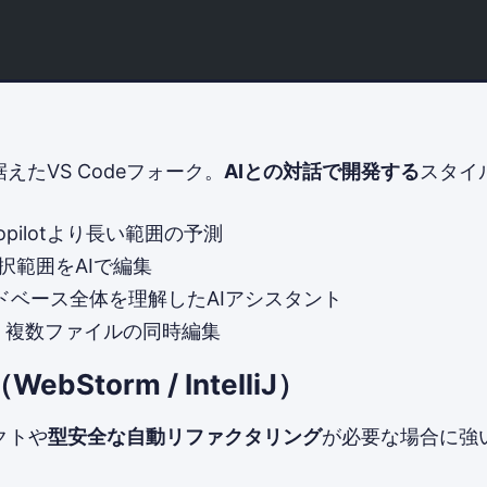
E
えたVS Codeフォーク。
AIとの対話で開発する
スタイ
Copilotより長い範囲の予測
選択範囲をAIで編集
ードベース全体を理解したAIアシスタント
: 複数ファイルの同時編集
（WebStorm / IntelliJ）
クトや
型安全な自動リファクタリング
が必要な場合に強