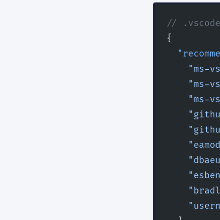
// .vsco
{
  "recomm
    "ms-v
    "ms-v
    "ms-v
    "gith
    "gith
    "eamo
    "dbae
    "esbe
    "brad
    "user