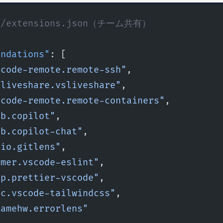
de/extensions.json（チーム共有）
endations"
: [
scode-remote.remote-ssh"
,
sliveshare.vsliveshare"
,
scode-remote.remote-containers"
,
ub.copilot"
,
ub.copilot-chat"
,
dio.gitlens"
,
umer.vscode-eslint"
,
np.prettier-vscode"
,
lc.vscode-tailwindcss"
,
namehw.errorlens"