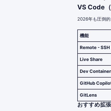
VS Cod
2026年も圧倒
機能
Remote - SSH
Live Share
Dev Containe
GitHub Copilo
GitLens
おすすめ拡張