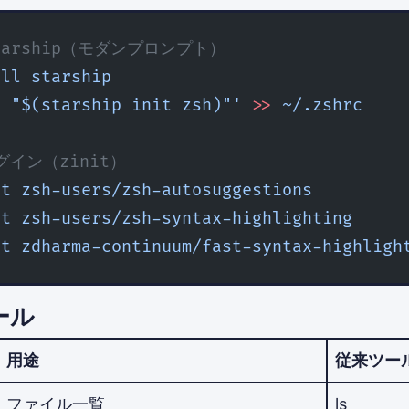
 starship（モダンプロンプト）
all
 starship
l "$(starship init zsh)"'
 >>
 ~/.zshrc
ラグイン（zinit）
ht
 zsh-users/zsh-autosuggestions
ht
 zsh-users/zsh-syntax-highlighting
ht
 zdharma-continuum/fast-syntax-highligh
ール
用途
従来ツー
ファイル一覧
ls