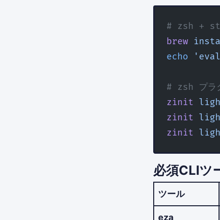
# zsh +
brew
 inst
echo
 'eva
# zsh プ
zinit
 lig
zinit
 lig
zinit
 lig
必須CLIツ
ツール
eza