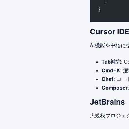
  ]
}
Cursor ID
AI機能を中核に据
Tab補完
: 
Cmd+K
: 
Chat
: コ
Composer
JetBrains
大規模プロジェ