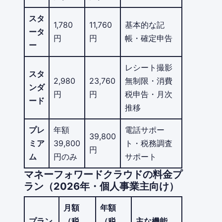
スタ
1,780
11,760
基本的な記
ータ
円
円
帳・確定申告
ー
レシート撮影
スタ
2,980
23,760
無制限・消費
ンダ
円
円
税申告・月次
ード
推移
プレ
年額
電話サポー
39,800
ミア
39,800
ト・税務調査
円
ム
円のみ
サポート
マネーフォワードクラウドの料金プ
ラン（2026年・個人事業主向け）
月額
年額
プラン
（税
（税
主な機能