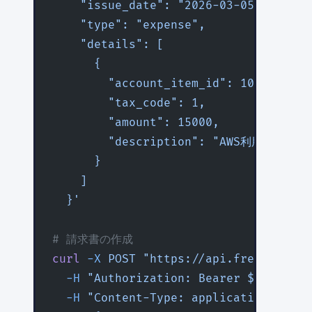
    "issue_date": "2026-03-05",
    "type": "expense",
    "details": [
      {
        "account_item_id": 101,
        "tax_code": 1,
        "amount": 15000,
        "description": "AWS利用料 202
      }
    ]
  }'
# 請求書の作成
curl
 -X
 POST
 "https://api.freee.co.jp
  -H
 "Authorization: Bearer ${
FREEE_A
  -H
 "Content-Type: application/json"