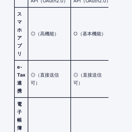
API（OAuth2.0）
API（OAuth2.0）
ス
マ
ホ
◎（高機能）
○（基本機能）
ア
プ
リ
e-
Tax
◎（直接送信
◎（直接送信
連
可）
可）
携
電
子
帳
簿