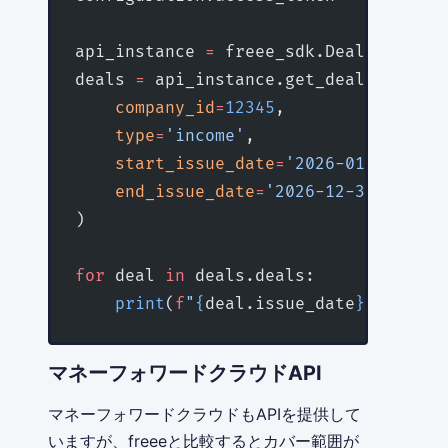
api_instance 
=
 freee_sdk.DealsApi(fre
deals 
=
 api_instance.get_deals(
    company_id
=
12345
,
    type
=
'income'
,
    start_issue_date
=
'2026-01-01'
,
    end_issue_date
=
'2026-12-31'
)
for
 deal 
in
 deals.deals:
    print
(
f
"
{
deal.issue_date
}
: 
{
deal.
マネーフォワードクラウドAPI
マネーフォワードクラウドもAPIを提供して
いますが、freeeと比較するとカバー範囲が