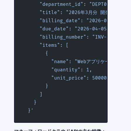
      "department_id": "DEPT001",
      "title": "2026年3月分 開発業務委託
      "billing_date": "2026-03-05",
      "due_date": "2026-04-05",
      "billing_number": "INV-2026-030
      "items": [
        {
          "name": "Webアプリケーション開
          "quantity": 1,
          "unit_price": 500000
        }
      ]
    }
  }'