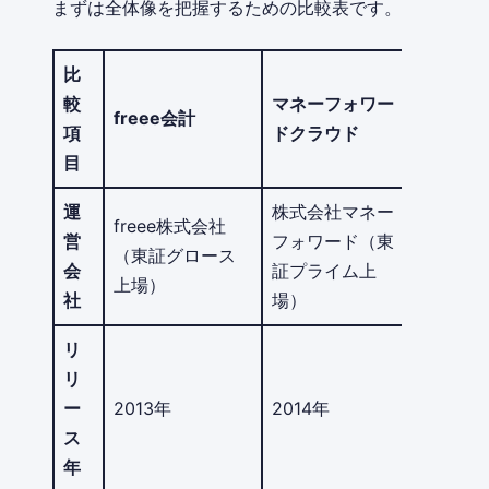
まずは全体像を把握するための比較表です。
比
較
マネーフォワー
freee会計
項
ドクラウド
目
運
株式会社マネー
freee株式会社
営
フォワード（東
（東証グロース
会
証プライム上
上場）
社
場）
リ
リ
ー
2013年
2014年
ス
年