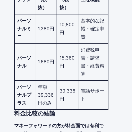
抜）
抜）
パーソ
基本的な記
10,800
ナルミ
1,280円
帳・確定申
円
ニ
告
消費税申
パーソ
15,360
告・請求
1,680円
ナル
円
書・経費精
算
パーソ
年額
39,336
電話サポー
ナルプ
39,336
円
ト
ラス
円のみ
料金比較の結論
マネーフォワードの方が料金面では有利
で