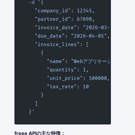
  -d
 '{
    "company_id": 12345,
    "partner_id": 67890,
    "invoice_date": "2026-03-05",
    "due_date": "2026-04-05",
    "invoice_lines": [
      {
        "name": "Webアプリケーション開発"
        "quantity": 1,
        "unit_price": 500000,
        "tax_rate": 10
      }
    ]
  }'
freee APIの主な特徴：