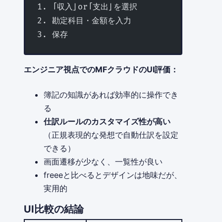
1. 「収入」or「支出」を選択
2. 勘定科目・金額を入力
3. 保存
エンジニア視点でのMFクラウドのUI評価：
簿記の知識があれば効率的に操作でき
る
仕訳ルールのカスタマイズ性が高い
（正規表現的な発想で自動仕訳を設定
できる）
画面遷移が少なく、一覧性が良い
freeeと比べるとデザインは地味だが、
実用的
UI比較の結論