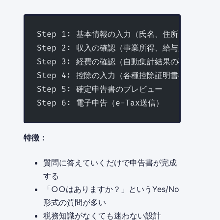
Step 1: 基本情報の入力（氏名、住所、マイナン
Step 2: 収入の確認（事業所得、給与所得など）
Step 3: 経費の確認（自動集計結果の確認）
Step 4: 控除の入力（各種控除証明書の情報）
Step 5: 確定申告書のプレビュー
Step 6: 電子申告（e-Tax送信）
特徴：
質問に答えていくだけで申告書が完成
する
「○○はありますか？」というYes/No
形式の質問が多い
税務知識がなくても迷わない設計