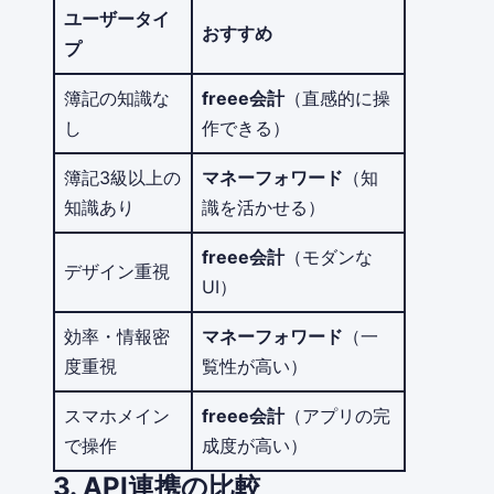
ユーザータイ
おすすめ
プ
簿記の知識な
freee会計
（直感的に操
し
作できる）
簿記3級以上の
マネーフォワード
（知
知識あり
識を活かせる）
freee会計
（モダンな
デザイン重視
UI）
効率・情報密
マネーフォワード
（一
度重視
覧性が高い）
スマホメイン
freee会計
（アプリの完
で操作
成度が高い）
3. API連携の比較