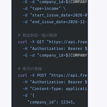
  -G
 -d
 "company_id=${
COMPANY_ID
}"
 \
  -d
 "type=income"
 \
  -d
 "start_issue_date=2026-01-01"
 \
  -d
 "end_issue_date=2026-12-31"
# 勘定科目一覧の取得
curl
 -X
 GET
 "https://api.freee.co.jp/
  -H
 "Authorization: Bearer ${
FREEE_A
  -G
 -d
 "company_id=${
COMPANY_ID
}"
# 取引の登録
curl
 -X
 POST
 "https://api.freee.co.jp
  -H
 "Authorization: Bearer ${
FREEE_A
  -H
 "Content-Type: application/json"
  -d
 '{
    "company_id": 12345,