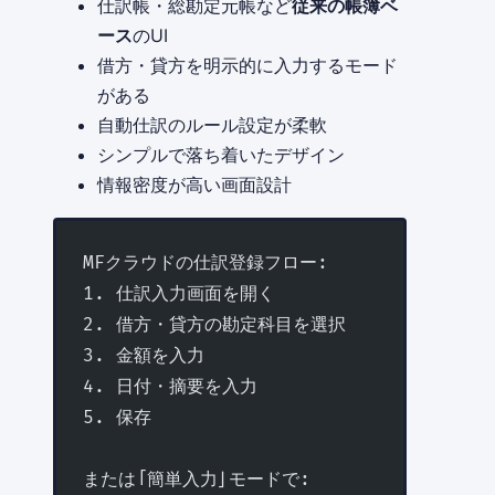
仕訳帳・総勘定元帳など
従来の帳簿ベ
ース
のUI
借方・貸方を明示的に入力するモード
がある
自動仕訳のルール設定が柔軟
シンプルで落ち着いたデザイン
情報密度が高い画面設計
MFクラウドの仕訳登録フロー:
1. 仕訳入力画面を開く
2. 借方・貸方の勘定科目を選択
3. 金額を入力
4. 日付・摘要を入力
5. 保存
または「簡単入力」モードで: