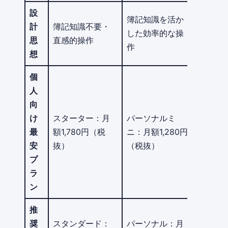
設
簿記知識を活か
計
簿記知識不要・
した効率的な操
思
直感的操作
作
想
個
人
向
け
スターター：月
パーソナルミ
最
額1,780円（税
ニ：月額1,280円
安
抜）
（税抜）
プ
ラ
ン
推
奨
スタンダード：
パーソナル：月