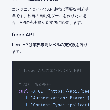
エンジニアにとってAPI連携は重要な判断基
準です。独自の自動化ツールを作りたい場
合、APIの充実度が直接的に影響します。
freee API
freee APIは
業界最高レベルの充実度
を誇り
ます。
# freee APIのエンドポイント例
# 取引一覧の取得
curl
 -X
 GET
 "https://api.freee.co.jp/
  -H
 "Authorization: Bearer ${
FREEE_A
  -H
 "Content-Type: application/json"