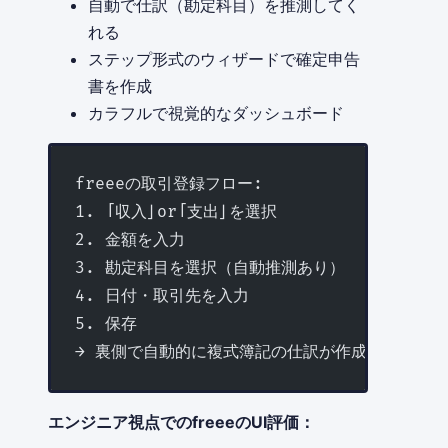
自動で仕訳（勘定科目）を推測してく
れる
ステップ形式のウィザードで確定申告
書を作成
カラフルで視覚的なダッシュボード
freeeの取引登録フロー:
1. 「収入」or「支出」を選択
2. 金額を入力
3. 勘定科目を選択（自動推測あり）
4. 日付・取引先を入力
5. 保存
→ 裏側で自動的に複式簿記の仕訳が作成される
エンジニア視点でのfreeeのUI評価：