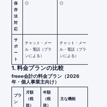
保
◎
◎
存
法
対
応
サ
チャット・メー
チャット・メー
ポ
ル・電話（プラ
ル・電話（プラ
ー
ンによる）
ンによる）
ト
1. 料金プランの比較
freee会計の料金プラン（2026
年・個人事業主向け）
月額
年額
プラ
（税
（税
主な機能
ン
抜）
抜）