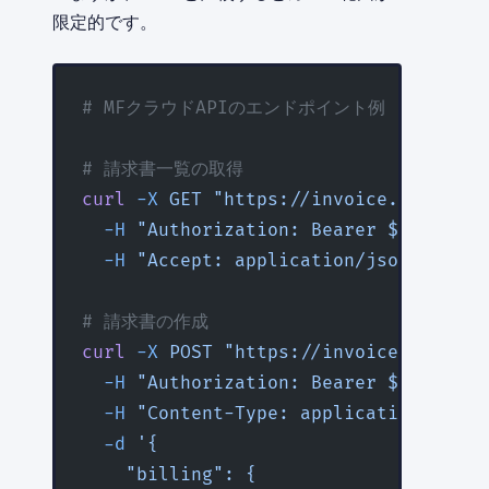
限定的です。
# MFクラウドAPIのエンドポイント例
# 請求書一覧の取得
curl
 -X
 GET
 "https://invoice.moneyfor
  -H
 "Authorization: Bearer ${
MF_ACCE
  -H
 "Accept: application/json"
# 請求書の作成
curl
 -X
 POST
 "https://invoice.moneyfo
  -H
 "Authorization: Bearer ${
MF_ACCE
  -H
 "Content-Type: application/json"
  -d
 '{
    "billing": {