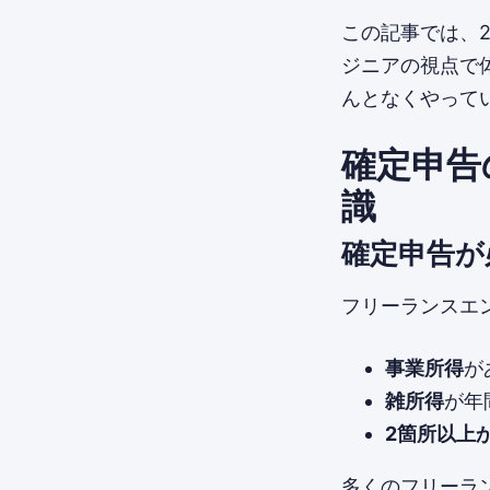
この記事では、
ジニアの視点で
んとなくやって
確定申告
識
確定申告が
フリーランスエ
事業所得
が
雑所得
が年
2箇所以上
多くのフリーラ