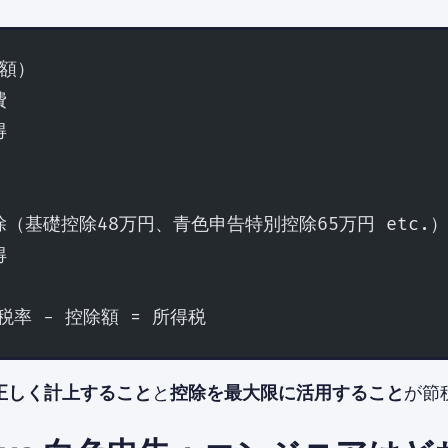
額）
費
得
除（基礎控除48万円、青色申告特別控除65万円 etc.）
得
税率 − 控除額 = 所得税
正しく計上すること
と
控除を最大限に活用すること
が節