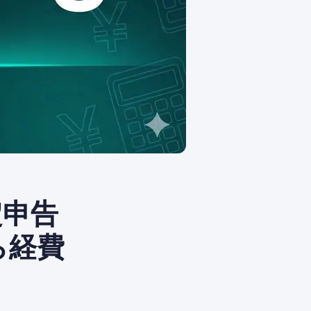
定申告
ら経費