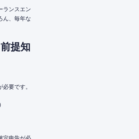
ーランスエン
ろん、毎年な
き前提知
が必要です。
）
確定申告が必