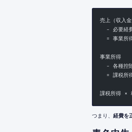
売上（収入金
  − 必要経
  = 事業所
事業所得
  − 各種控
  = 課税所
課税所得 × 
つまり、
経費を