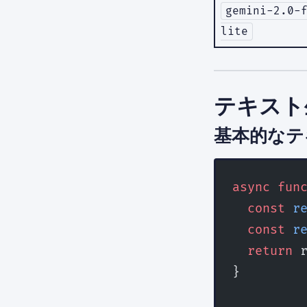
gemini-2.0-
lite
テキスト
基本的なテ
async
 fun
  const
 r
  const
 r
  return
 
}