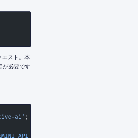
0リクエスト。本
金設定が必要です
tive-ai'
;
EMINI_API_KEY
!
);