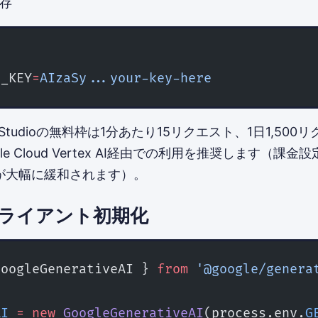
存
I_KEY
=
AIzaSy...your-key-here
e AI Studioの無料枠は1分あたり15リクエスト、1日1,50
le Cloud Vertex AI経由での利用を推奨します（課
が大幅に緩和されます）。
ライアント初期化
GoogleGenerativeAI } 
from
 '@google/genera
AI
 =
 new
 GoogleGenerativeAI
(process.env.
G