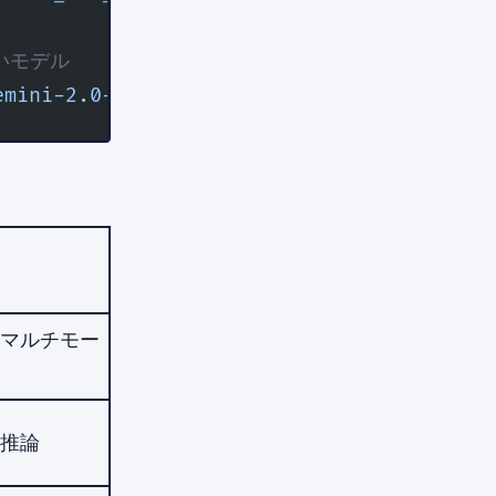
良いモデル
emini-2.0-flash'
 });
マルチモー
推論