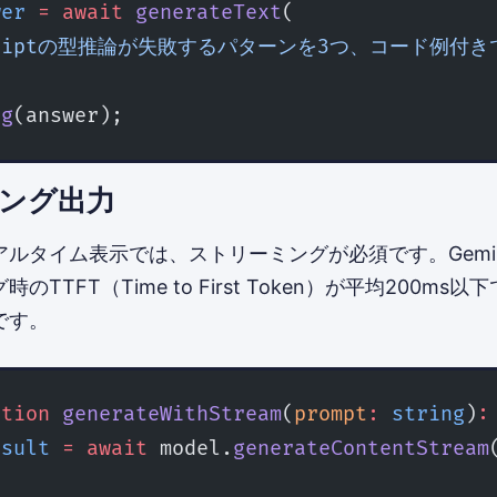
wer
 =
 await
 generateText
(
eScriptの型推論が失敗するパターンを3つ、コード例付
og
(answer);
ング出力
ルタイム表示では、ストリーミングが必須です。Gemini 2.
TTFT（Time to First Token）が平均200ms
です。
ction
 generateWithStream
(
prompt
:
 string
)
:
esult
 =
 await
 model.
generateContentStream