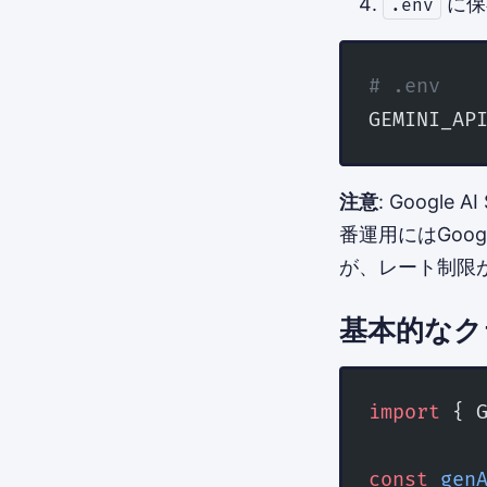
に保
.env
# .env
GEMINI_AP
注意
: Googl
番運用にはGoog
が、レート制限
基本的なク
import
 { 
const
 gen