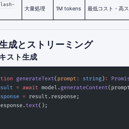
flash-
大量処理
1M tokens
最低コスト・高ス
生成とストリーミング
キスト生成
ction
 generateText
(
prompt
:
 string
)
:
 Promi
esult
 =
 await
 model.
generateContent
(promp
esponse
 =
 result.response;
response.
text
();