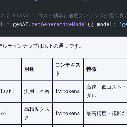
ni 2.0 Flash — コスト効率と速度のバランスが最も
el
 =
 genAI.
getGenerativeModel
({ model: 
'g
0のモデルラインナップは以下の通りです。
コンテキス
用途
特徴
ト
高速・低コスト・
汎用・本番
1M tokens
flash
ダル
高精度タス
1M tokens
最高精度・複雑な
pro
ク