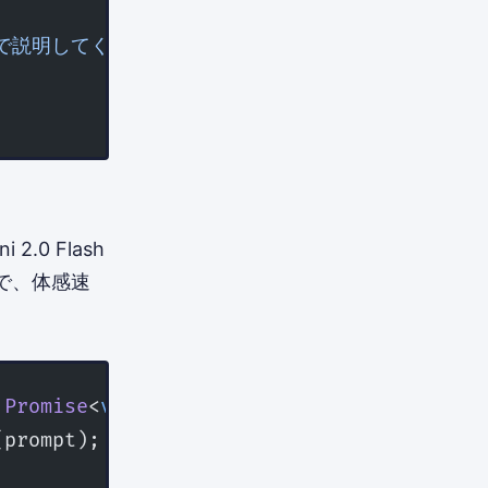
きで説明してください'
0 Flash
以下で、体感速
 Promise
<
void
> {
(prompt);