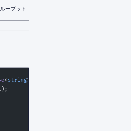
ループット
se
<
string
> {
t);