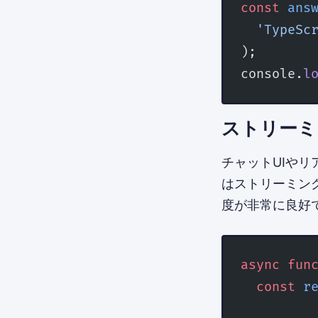
const
 ans
  'Typ
);
console.
l
ストリーミ
チャットUIやリア
はストリーミング時の
度が非常に良好
async
 fun
  const
 r