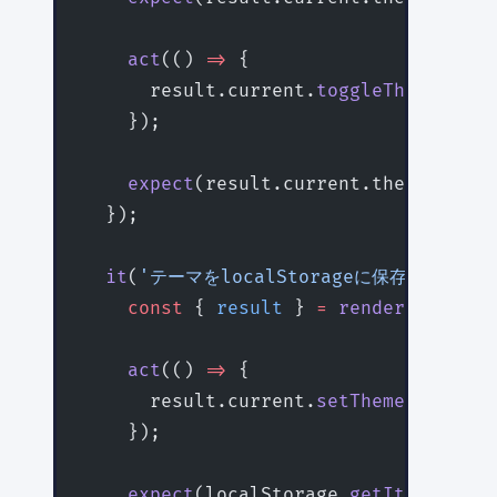
    act
(() 
=>
 {
      result.current.
toggleTheme
();
    });
    expect
(result.current.theme).
toBe
  });
  it
(
'テーマをlocalStorageに保存する'
, (
    const
 { 
result
 } 
=
 renderHook
(() 
    act
(() 
=>
 {
      result.current.
setTheme
(
'dark'
)
    });
    expect
(localStorage.
getItem
(
'them