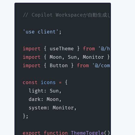
// Copilot Workspaceが自動生成したコン
'use client'
;
import
 { useTheme } 
from
 '@/hooks/use
import
 { Moon, Sun, Monitor } 
from
 'l
import
 { Button } 
from
 '@/components/
const
 icons
 =
 {
  light: Sun,
  dark: Moon,
  system: Monitor,
};
export
 function
 ThemeToggle
() {