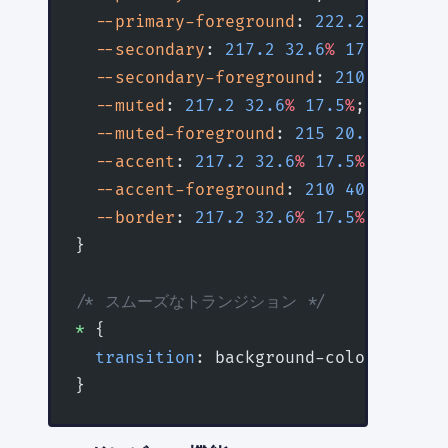
  --primary-foreground
: 
222.2
 47.4
%
 1
  --secondary
: 
217.2
 32.6
%
 17.5
%
;
  --secondary-foreground
: 
210
 40
%
 98
%
  --muted
: 
217.2
 32.6
%
 17.5
%
;
  --muted-foreground
: 
215
 20.2
%
 65.1
%
  --accent
: 
217.2
 32.6
%
 17.5
%
;
  --accent-foreground
: 
210
 40
%
 98
%
;
  --border
: 
217.2
 32.6
%
 17.5
%
;
}
/* スムーズなトランジション */
*
 {
  transition
: background-color 
0.3
s
 e
}