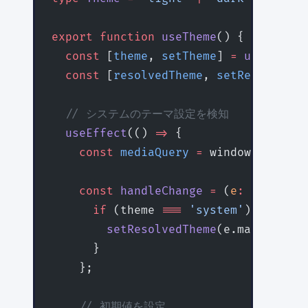
export
 function
 useTheme
() {
  const
 [
theme
, 
setTheme
] 
=
 useState
<
  const
 [
resolvedTheme
, 
setResolvedTh
  // システムのテーマ設定を検知
  useEffect
(() 
=>
 {
    const
 mediaQuery
 =
 window.
matchMe
    const
 handleChange
 =
 (
e
:
 MediaQue
      if
 (theme 
===
 'system'
) {
        setResolvedTheme
(e.matches 
?
 
      }
    };
    // 初期値を設定