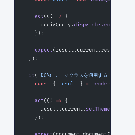
    act
(() 
=>
 {
      mediaQuery.
dispatchEvent
(event)
    });
    expect
(result.current.resolvedThe
  });
  it
(
'DOMにテーマクラスを適用する'
, () 
=>
 
    const
 { 
result
 } 
=
 renderHook
(() 
    act
(() 
=>
 {
      result.current.
setTheme
(
'dark'
)
    });
    expect
(document.documentElement.c