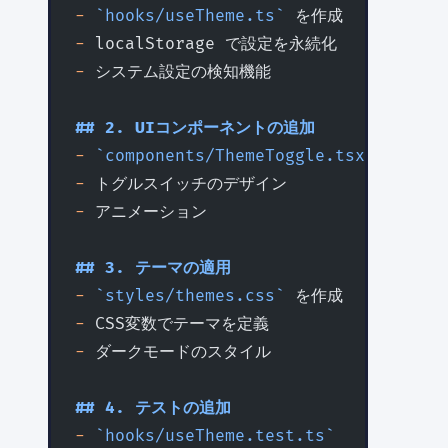
-
 `hooks/useTheme.ts`
 を作成
-
 localStorage で設定を永続化
-
 システム設定の検知機能
## 2. UIコンポーネントの追加
-
 `components/ThemeToggle.tsx`
 を作成
-
 トグルスイッチのデザイン
-
 アニメーション
## 3. テーマの適用
-
 `styles/themes.css`
 を作成
-
 CSS変数でテーマを定義
-
 ダークモードのスタイル
## 4. テストの追加
-
 `hooks/useTheme.test.ts`