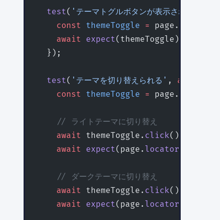
  test
(
'テーマトグルボタンが表示される'
, 
as
    const
 themeToggle
 =
 page.
getByRol
    await
 expect
(themeToggle).
toBeVis
  });
  test
(
'テーマを切り替えられる'
, 
async
 ({
    const
 themeToggle
 =
 page.
getByRol
    // ライトテーマに切り替え
    await
 themeToggle.
click
();
    await
 expect
(page.
locator
(
'html'
)
    // ダークテーマに切り替え
    await
 themeToggle.
click
();
    await
 expect
(page.
locator
(
'html'
)