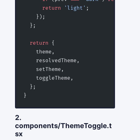
      return
 'light'
;
    });
  };
  return
 {
    theme,
    resolvedTheme,
    setTheme,
    toggleTheme,
  };
}
2.
components/ThemeToggle.t
sx