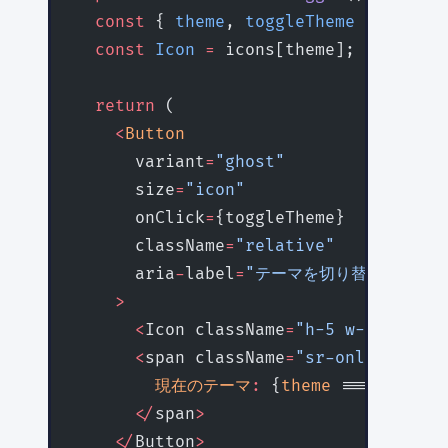
  const
 { 
theme
, 
toggleTheme
 } 
=
 useT
  const
 Icon
 =
 icons[theme];
  return
 (
    <
Button
      variant
=
"ghost"
      size
=
"icon"
      onClick
=
{toggleTheme}
      className
=
"relative"
      aria
-
label
=
"テーマを切り替え"
    >
      <
Icon className
=
"h-5 w-5 transi
      <
span className
=
"sr-only"
>
        現在のテーマ
:
 {
theme
 === 
'light
      </
span
>
    </
Button
>