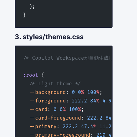
  );
}
3. styles/themes.css
/* Copilot Workspaceが自動生成したテーマ
:root
 {
  /* Light theme */
  --background
: 
0
 0
%
 100
%
;
  --foreground
: 
222.2
 84
%
 4.9
%
;
  --card
: 
0
 0
%
 100
%
;
  --card-foreground
: 
222.2
 84
%
 4.9
%
;
  --primary
: 
222.2
 47.4
%
 11.2
%
;
  --primary-foreground
: 
210
 40
%
 98
%
;