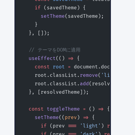
    if
 (savedTheme) {
      setTheme
(savedTheme);
    }
  }, []);
  // テーマをDOMに適用
  useEffect
(() 
=>
 {
    const
 root
 =
 document.documentEle
    root.classList.
remove
(
'light'
, 
'd
    root.classList.
add
(resolvedTheme)
  }, [resolvedTheme]);
  const
 toggleTheme
 =
 () 
=>
 {
    setTheme
((
prev
) 
=>
 {
      if
 (prev 
===
 'light'
) 
return
 'd
      if
 (prev 
===
 'dark'
) 
return
 'sy