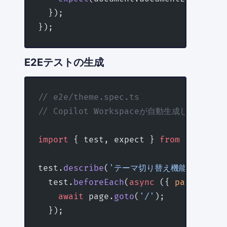
  });
});
E2Eテストの生成
// e2e/theme.spec.ts
// Copilot Workspaceが自動生成したE2Eテ
import
 { test, expect } 
from
 '@playwr
test.
describe
(
'テーマ切り替え機能'
, () 
=
  test.
beforeEach
(
async
 ({ 
page
 }) 
=>
    await
 page.
goto
(
'/'
);
  });