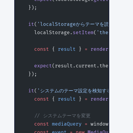
  });
  it
(
'localStorageからテーマを読み込む'
, 
    localStorage.
setItem
(
'theme'
, 
'da
    const
 { 
result
 } 
=
 renderHook
(() 
    expect
(result.current.theme).
toBe
  });
  it
(
'システムのテーマ設定を検知する'
, () 
=
    const
 { 
result
 } 
=
 renderHook
(() 
    // システムテーマを変更
    const
 mediaQuery
 =
 window.
matchMe
    const
 event
 =
 new
 MediaQueryListE