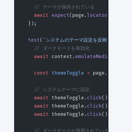
    // テーマが保持されている
    await
 expect
(page.
locator
(
'html'
)
  });
  test
(
'システムのテーマ設定を反映する'
, 
as
    // ダークモードを有効化
    await
 context.
emulateMedia
({ colo
    const
 themeToggle
 =
 page.
getByRol
    // システムテーマに設定
    await
 themeToggle.
click
();
    await
 themeToggle.
click
();
    await
 themeToggle.
click
();
    // ダークモードが適用されている