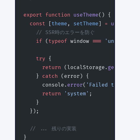
export
 function
 useTheme
() {
  const
 [
theme
, 
setTheme
] 
=
 useState
<
    // SSR時のエラーを防ぐ
    if
 (
typeof
 window 
===
 'undefined'
    try
 {
      return
 (localStorage.
getItem
(
't
    } 
catch
 (error) {
      console.
error
(
'Failed to load t
      return
 'system'
;
    }
  });
  // ... 残りの実装
}