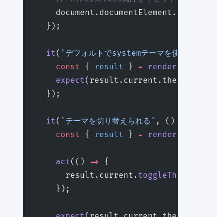
    document.documentElement.classNam
  });
  it
(
'デフォルトでsystemテーマを使用する'
,
    const
 { 
result
 } 
=
 renderHook
(() 
    expect
(result.current.theme).
toBe
  });
  it
(
'テーマを切り替えられる'
, () 
=>
 {
    const
 { 
result
 } 
=
 renderHook
(() 
    act
(() 
=>
 {
      result.current.
toggleTheme
();
    });
    expect
(result.current.theme).
toBe