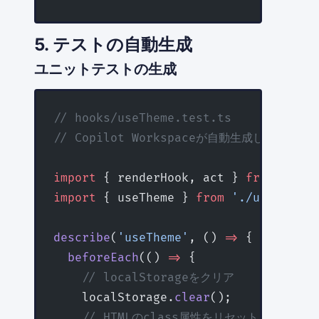
5. テストの自動生成
ユニットテストの生成
// hooks/useTheme.test.ts
// Copilot Workspaceが自動生成したテスト
import
 { renderHook, act } 
from
 '@tes
import
 { useTheme } 
from
 './useTheme'
describe
(
'useTheme'
, () 
=>
 {
  beforeEach
(() 
=>
 {
    // localStorageをクリア
    localStorage.
clear
();
    // HTMLのclass属性をリセット