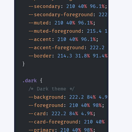
  --secondary
: 
210
 40
%
 96.1
%
;
  --secondary-foreground
: 
222.2
 47.4
%
  --muted
: 
210
 40
%
 96.1
%
;
  --muted-foreground
: 
215.4
 16.3
%
 46.
  --accent
: 
210
 40
%
 96.1
%
;
  --accent-foreground
: 
222.2
 47.4
%
 11
  --border
: 
214.3
 31.8
%
 91.4
%
;
}
.dark
 {
  /* Dark theme */
  --background
: 
222.2
 84
%
 4.9
%
;
  --foreground
: 
210
 40
%
 98
%
;
  --card
: 
222.2
 84
%
 4.9
%
;
  --card-foreground
: 
210
 40
%
 98
%
;
  --primary
: 
210
 40
%
 98
%
;