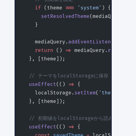
    if
 (theme 
===
 'system'
) {
      setResolvedTheme
(mediaQuery.mat
    }
    mediaQuery.
addEventListener
(
'chan
    return
 () 
=>
 mediaQuery.
removeEve
  }, [theme]);
  // テーマをlocalStorageに保存
  useEffect
(() 
=>
 {
    localStorage.
setItem
(
'theme'
, the
  }, [theme]);
  // 初期値をlocalStorageから読み込み
  useEffect
(() 
=>
 {
    const
 savedTheme
 =
 localStorage.
g