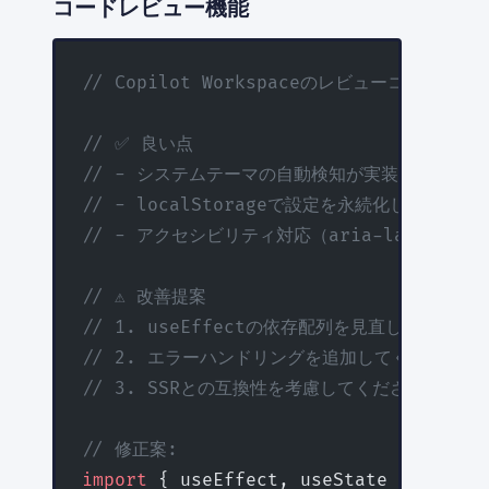
コードレビュー機能
// Copilot Workspaceのレビューコメント例
// ✅ 良い点
// - システムテーマの自動検知が実装されている
// - localStorageで設定を永続化している
// - アクセシビリティ対応（aria-label）
// ⚠️ 改善提案
// 1. useEffectの依存配列を見直してくださ
// 2. エラーハンドリングを追加してください
// 3. SSRとの互換性を考慮してください
// 修正案:
import
 { useEffect, useState } 
from
 '