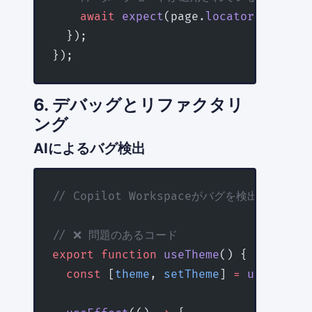
    await
 expect
(page.
locator
(
'html'
)
  });
});
6. デバッグとリファクタリ
ング
AIによるバグ検出
// Copilot Workspaceがバグを検出
// ❌ 問題のあるコード
export
 function
 useTheme
() {
  const
 [
theme
, 
setTheme
] 
=
 useState
<