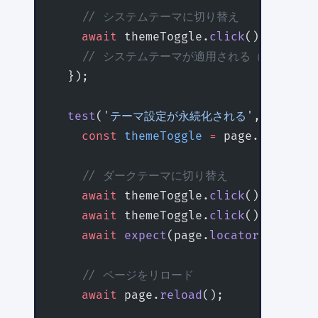
    // システムテーマに切り替え
    await
 themeToggle.
click
();
    // システムテーマが適用される（実際のテ
  });
  test
(
'テーマ設定が永続化される'
, 
async
 (
    const
 themeToggle
 =
 page.
getByRol
    // ダークテーマに切り替え
    await
 themeToggle.
click
();
    await
 themeToggle.
click
();
    await
 expect
(page.
locator
(
'html'
)
    // ページをリロード
    await
 page.
reload
();