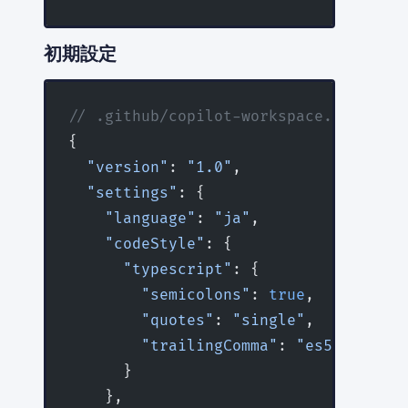
初期設定
// .github/copilot-workspace.json
{
  "version"
: 
"1.0"
,
  "settings"
: {
    "language"
: 
"ja"
,
    "codeStyle"
: {
      "typescript"
: {
        "semicolons"
: 
true
,
        "quotes"
: 
"single"
,
        "trailingComma"
: 
"es5"
      }
    },