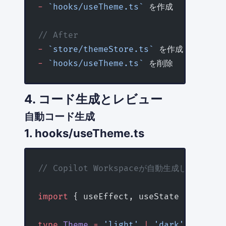
-
 `hooks/useTheme.ts`
 を作成
// After
-
 `store/themeStore.ts`
 を作成（Zustan
-
 `hooks/useTheme.ts`
 を削除
4. コード生成とレビュー
自動コード生成
1. hooks/useTheme.ts
// Copilot Workspaceが自動生成したコード
import
 { useEffect, useState } 
from
 '
type
 Theme
 =
 'light'
 |
 'dark'
 |
 'syst