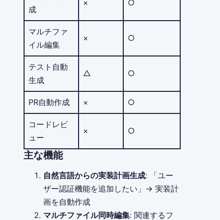
×
○
成
マルチファ
×
○
イル編集
テスト自動
△
○
生成
PR自動作成
×
○
コードレビ
×
○
ュー
主な機能
自然言語からの実装計画生成
: 「ユー
ザー認証機能を追加したい」→ 実装計
画を自動作成
マルチファイル同時編集
: 関連するフ