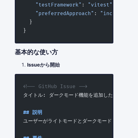
    "testFramework"
: 
"vitest"
,
    "preferredApproach"
: 
"incremental
  }
}
基本的な使い方
Issueから開始
<!-- GitHub Issue -->
タイトル: ダークモード機能を追加したい
## 説明
ユーザーがライトモードとダークモードを切り替え