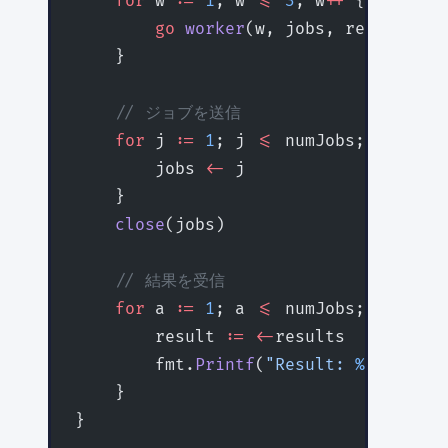
    for
 w 
:=
 1
; w 
<=
 3
; w
++
 {
        go
 worker
(w, jobs, results)
    }
    // ジョブを送信
    for
 j 
:=
 1
; j 
<=
 numJobs; j
++
 {
        jobs 
<-
 j
    }
    close
(jobs)
    // 結果を受信
    for
 a 
:=
 1
; a 
<=
 numJobs; a
++
 {
        result 
:=
 <-
results
        fmt.
Printf
(
"Result: 
%d\n
"
, re
    }
}