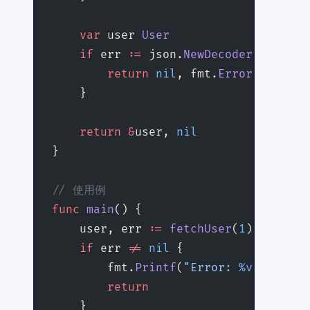
    var
 user 
User
    if
 err 
:=
 json.
NewDecoder
(resp.Bo
        return
 nil
, fmt.
Errorf
(
"faile
    }
    return
 &
user, 
nil
}
// 使用例
func
 main
() {
    user, err 
:=
 fetchUser
(
1
)
    if
 err 
!=
 nil
 {
        fmt.
Printf
(
"Error: 
%v\n
"
, err
        return
    }