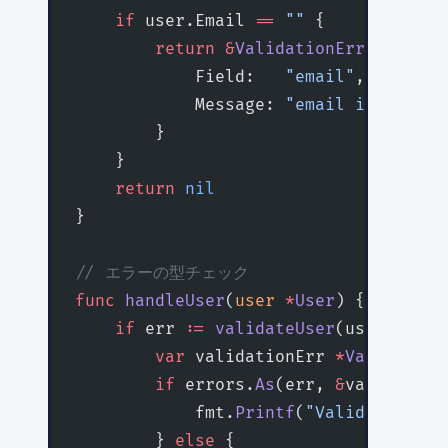
    if
 user.Email 
==
 ""
 {
        return
 &
ValidationError
{
            Field:   
"email"
,
            Message: 
"email is requir
        }
    }
    return
 nil
}
// エラーの型チェック
func
 handleUser
(
user
 *
User
) {
    if
 err 
:=
 validateUser
(user); err
        var
 validationErr 
*
Validation
        if
 errors.
As
(err, 
&
validation
            fmt.
Printf
(
"Validation fa
        } 
else
 {