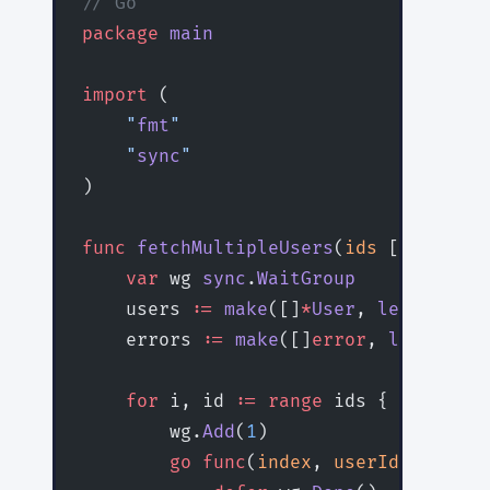
// Go
package
 main
import
 (
    "
fmt
"
    "
sync
"
)
func
 fetchMultipleUsers
(
ids
 []
int
) ([
    var
 wg 
sync
.
WaitGroup
    users 
:=
 make
([]
*
User
, 
len
(ids))
    errors 
:=
 make
([]
error
, 
len
(ids))
    for
 i, id 
:=
 range
 ids {
        wg.
Add
(
1
)
        go
 func
(
index
, 
userId
 int
) {