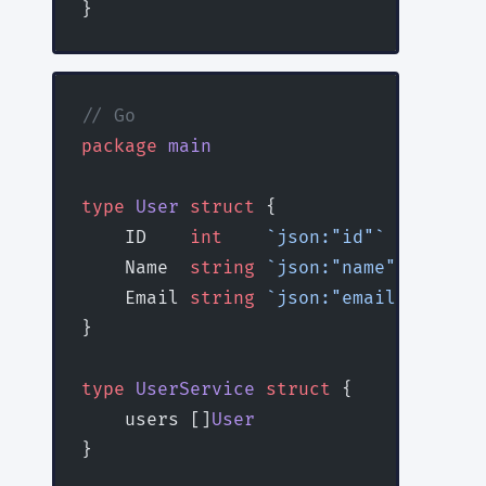
}
// Go
package
 main
type
 User
 struct
 {
    ID    
int
    `json:"id"`
    Name  
string
 `json:"name"`
    Email 
string
 `json:"email"`
}
type
 UserService
 struct
 {
    users []
User
}