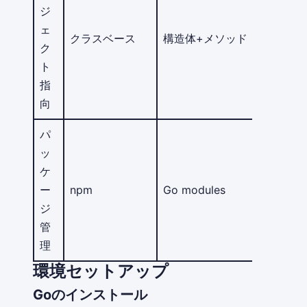
ジ
ェ
クラスベース
構造体+メソッド
ク
ト
指
向
パ
ッ
ケ
ー
npm
Go modules
ジ
管
理
環境セットアップ
Goのインストール