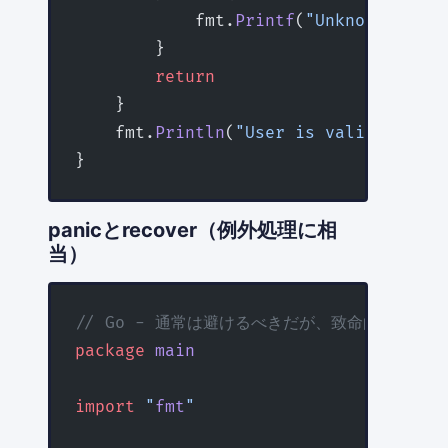
            fmt.
Printf
(
"Unknown error
        }
        return
    }
    fmt.
Println
(
"User is valid"
)
}
panicとrecover（例外処理に相
当）
// Go - 通常は避けるべきだが、致命的なエラ
package
 main
import
 "
fmt
"