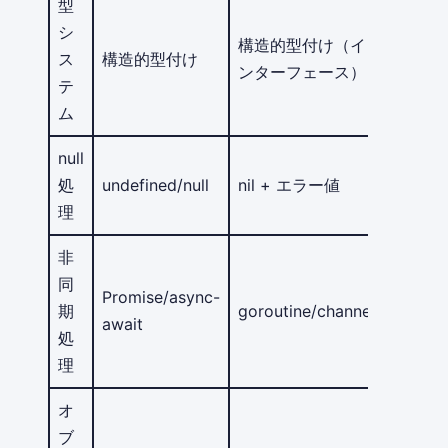
型
シ
構造的型付け（イ
ス
構造的型付け
ンターフェース）
テ
ム
null
処
undefined/null
nil + エラー値
理
非
同
Promise/async-
期
goroutine/channel
await
処
理
オ
ブ