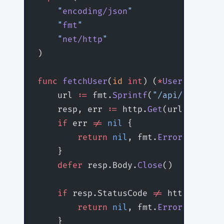
    "
encoding/json
"
    "
fmt
"
    "
net/http
"
)
func
 fetchUser
(
id
 int
) (
*
User
, 
error
)
    url 
:=
 fmt.
Sprintf
(
"/api/users/
%d
    resp, err 
:=
 http.
Get
(url)
    if
 err 
!=
 nil
 {
        return
 nil
, fmt.
Errorf
(
"faile
    }
    defer
 resp.Body.
Close
()
    if
 resp.StatusCode 
!=
 http.Status
        return
 nil
, fmt.
Errorf
(
"HTTP 
    }