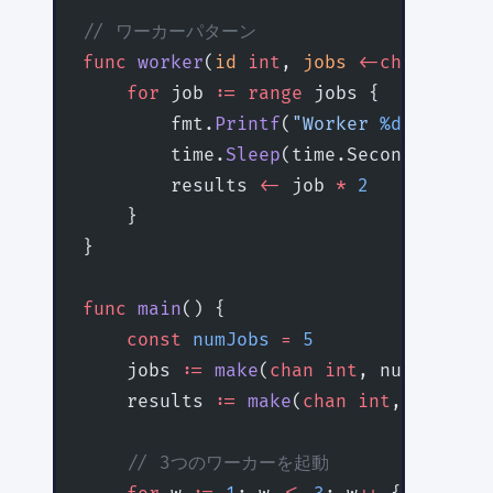
// ワーカーパターン
func
 worker
(
id
 int
, 
jobs
 <-chan
 int
, 
    for
 job 
:=
 range
 jobs {
        fmt.
Printf
(
"Worker 
%d
 process
        time.
Sleep
(time.Second)
        results 
<-
 job 
*
 2
    }
}
func
 main
() {
    const
 numJobs
 =
 5
    jobs 
:=
 make
(
chan
 int
, numJobs)
    results 
:=
 make
(
chan
 int
, numJobs
    // 3つのワーカーを起動