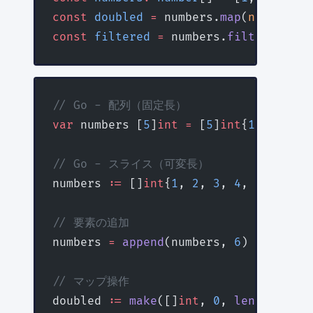
const
 doubled
 =
 numbers.
map
(
n
 =>
 n 
*
 
const
 filtered
 =
 numbers.
filter
(
n
 =>
 
// Go - 配列（固定長）
var
 numbers [
5
]
int
 =
 [
5
]
int
{
1
, 
2
, 
3
, 
// Go - スライス（可変長）
numbers 
:=
 []
int
{
1
, 
2
, 
3
, 
4
, 
5
}
// 要素の追加
numbers 
=
 append
(numbers, 
6
)
// マップ操作
doubled 
:=
 make
([]
int
, 
0
, 
len
(numbers