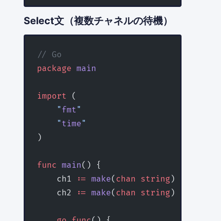
Select文（複数チャネルの待機）
// Go
package
 main
import
 (
    "
fmt
"
    "
time
"
)
func
 main
() {
    ch1 
:=
 make
(
chan
 string
)
    ch2 
:=
 make
(
chan
 string
)
    go
 func
() {