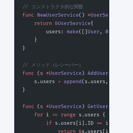
// コンストラクタ的な関数
func
 NewUserService
() 
*
UserService
 {
    return
 &
UserService
{
        users: 
make
([]
User
, 
0
),
    }
}
// メソッド（レシーバー）
func
 (
s 
*
UserService
) 
AddUser
(
user
 Us
    s.users 
=
 append
(s.users, user)
}
func
 (
s 
*
UserService
) 
GetUser
(
id
 int
)
    for
 i 
:=
 range
 s.users {
        if
 s.users[i].ID 
==
 id {
            return
 &
s.users[i]