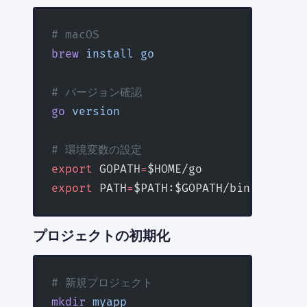
# macOS
brew
 install
 go
# バージョン確認
go
 version
# 環境変数の設定
export
 GOPATH
=
$HOME/go
export
 PATH
=
$PATH:$GOPATH/bin
プロジェクトの初期化
# 新規プロジェクト
mkdir
 myapp