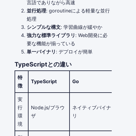
言語でありながら高速
並行処理
: goroutineによる軽量な並行
処理
シンプルな構文
: 学習曲線が緩やか
強力な標準ライブラリ
: Web開発に必
要な機能が揃っている
単一バイナリ
: デプロイが簡単
TypeScriptとの違い
特
TypeScript
Go
徴
実
行
Node.js/ブラウ
ネイティブバイナ
環
ザ
リ
境