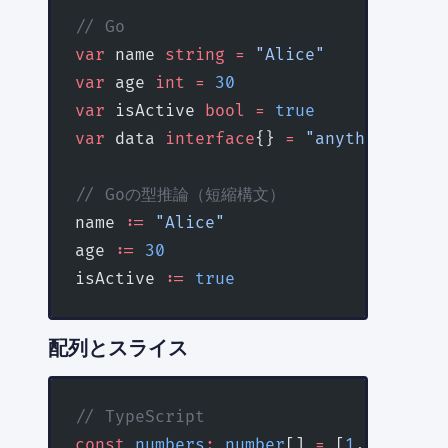
// Go
var
 name 
string
 =
 "Alice"
var
 age 
int
 =
 30
var
 isActive 
bool
 =
 true
var
 data 
interface
{} 
=
 "anything"
// Goの型推論（短縮構文）
name 
:=
 "Alice"
age 
:=
 30
isActive 
:=
 true
配列とスライス
// TypeScript
const
 numbers
:
 number
[] 
=
 [
1
, 
2
, 
3
, 
4