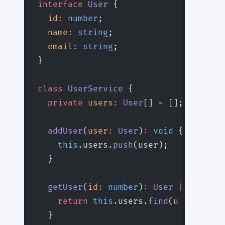
interface
 User
 {
  id
:
 number
;
  name
:
 string
;
  email
:
 string
;
}
class
 UserService
 {
  private
 users
:
 User
[] 
=
 [];
  addUser
(
user
:
 User
)
:
 void
 {
    this
.users.
push
(user);
  }
  getUser
(
id
:
 number
)
:
 User
 |
 undefin
    return
 this
.users.
find
(
u
 =>
 u.id 
  }