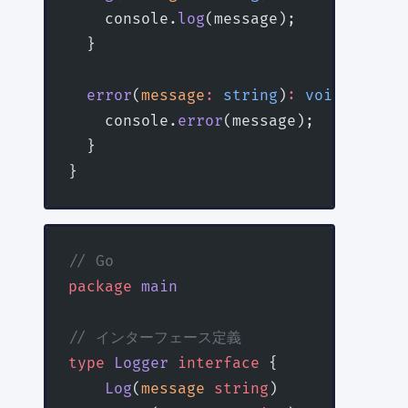
    console.
log
(message);
  }
  error
(
message
:
 string
)
:
 void
 {
    console.
error
(message);
  }
}
// Go
package
 main
// インターフェース定義
type
 Logger
 interface
 {
    Log
(
message
 string
)