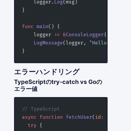
    logger.
Log
(msg)
}
func
 main
() {
    logger 
:=
 &
ConsoleLogger
{}
    LogMessage
(logger, 
"Hello, Go!"
)
}
エラーハンドリング
TypeScriptのtry-catch vs Goの
エラー値
// TypeScript
async
 function
 fetchUser
(
id
:
 number
)
:
  try
 {