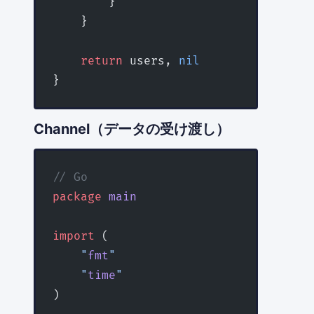
        }
    }
    return
 users, 
nil
}
Channel（データの受け渡し）
// Go
package
 main
import
 (
    "
fmt
"
    "
time
"
)