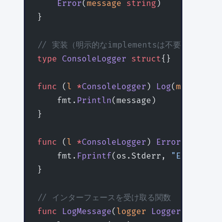
    Error
(
message
 string
)
}
// 実装（明示的なimplementsは不要）
type
 ConsoleLogger
 struct
{}
func
 (
l 
*
ConsoleLogger
) 
Log
(
message
 s
    fmt.
Println
(message)
}
func
 (
l 
*
ConsoleLogger
) 
Error
(
message
    fmt.
Fprintf
(os.Stderr, 
"ERROR: 
%s
}
// インターフェースを受け取る関数
func
 LogMessage
(
logger
 Logger
, 
msg
 st