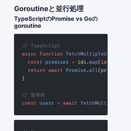
Goroutineと並行処理
TypeScriptのPromise vs Goの
goroutine
// TypeScript
async
 function
 fetchMultipleUsers
(
ids
  const
 promises
 =
 ids.
map
(
id
 =>
 fetc
  return
 await
 Promise
.
all
(promises);
}
// 使用例
const
 users
 =
 await
 fetchMultipleUser