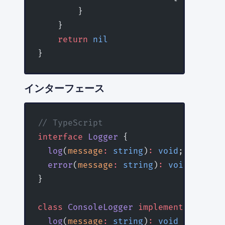
        }
    }
    return
 nil
}
インターフェース
// TypeScript
interface
 Logger
 {
  log
(
message
:
 string
)
:
 void
;
  error
(
message
:
 string
)
:
 void
;
}
class
 ConsoleLogger
 implements
 Logger
  log
(
message
:
 string
)
:
 void
 {