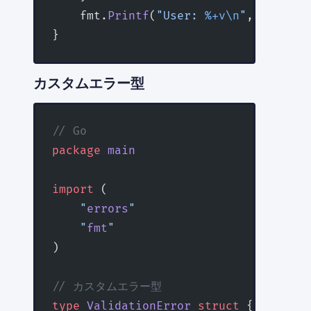
    fmt.
Printf
(
"User: 
%+v\n
"
, user)
}
カスタムエラー型
// Go
package
 main
import
 (
    "
errors
"
    "
fmt
"
)
// カスタムエラー型
type
 ValidationError
 struct
 {