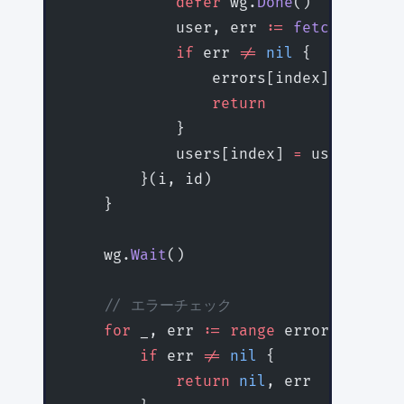
            defer
 wg.
Done
()
            user, err 
:=
 fetchUser
(us
            if
 err 
!=
 nil
 {
                errors[index] 
=
 err
                return
            }
            users[index] 
=
 user
        }(i, id)
    }
    wg.
Wait
()
    // エラーチェック
    for
 _, err 
:=
 range
 errors {
        if
 err 
!=
 nil
 {
            return
 nil
, err