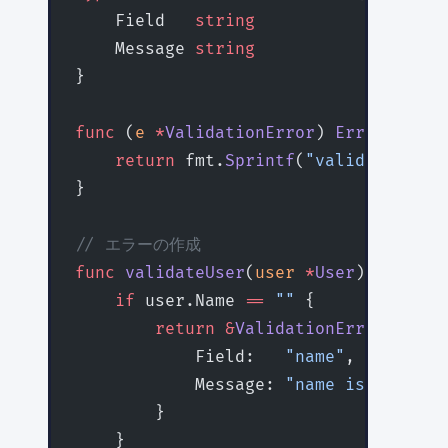
    Field   
string
    Message 
string
}
func
 (
e 
*
ValidationError
) 
Error
() 
str
    return
 fmt.
Sprintf
(
"validation er
}
// エラーの作成
func
 validateUser
(
user
 *
User
) 
error
 {
    if
 user.Name 
==
 ""
 {
        return
 &
ValidationError
{
            Field:   
"name"
,
            Message: 
"name is require
        }
    }