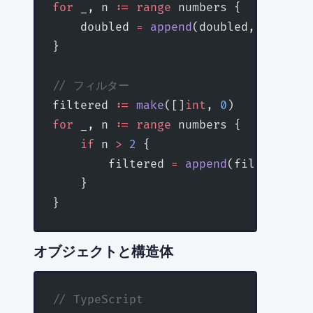
for
 _, n 
:=
 range
 numbers {
    doubled 
=
 append
(doubled, n
*
2
)
}
// フィルター
filtered 
:=
 make
([]
int
, 
0
)
for
 _, n 
:=
 range
 numbers {
    if
 n 
>
 2
 {
        filtered 
=
 append
(filtered, n
    }
}
オブジェクトと構造体
// TypeScript