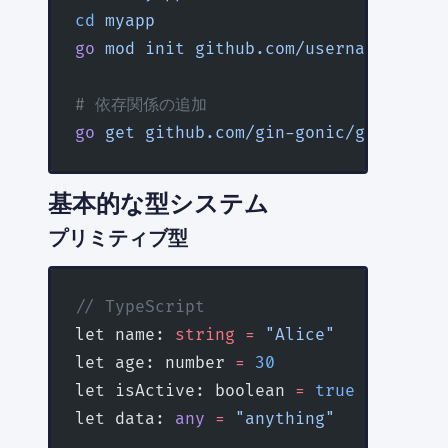
cd
 myapp
go
 mod
 init
 github.com/username/myapp
# 依存関係の追加
go
 get
 github.com/gin-gonic/gin
基本的な型システム
プリミティブ型
// TypeScript
let name: 
string
 =
 "Alice"
let age: number 
=
 30
let isActive: boolean 
=
 true
let data: 
any
 =
 "anything"