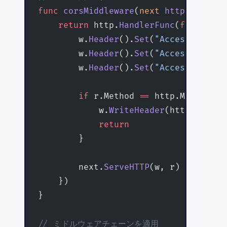
func
 corsMiddleware
(
next
 http
.
Handler
    return
 http.
HandlerFunc
(
func
(
w
 ht
        w.
Header
().
Set
(
"Access-Contro
        w.
Header
().
Set
(
"Access-Contro
        w.
Header
().
Set
(
"Access-Contro
        if
 r.Method 
==
 http.MethodOpt
            w.
WriteHeader
(http.Status
            return
        }
        next.
ServeHTTP
(w, r)
    })
}
// ミドルウェアチェーンを適用