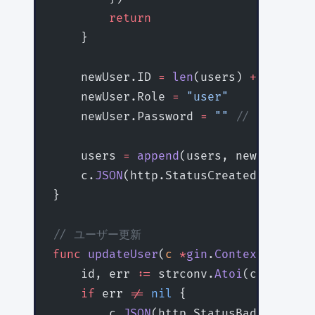
        return
    }
    newUser.ID 
=
 len
(users) 
+
 1
    newUser.Role 
=
 "user"
    newUser.Password 
=
 ""
 // パスワー
    users 
=
 append
(users, newUser)
    c.
JSON
(http.StatusCreated, newUse
}
// ユーザー更新
func
 updateUser
(
c
 *
gin
.
Context
) {
    id, err 
:=
 strconv.
Atoi
(c.
Param
(
"
    if
 err 
!=
 nil
 {
        c.
JSON
(http.StatusBadRequest,