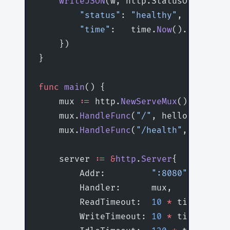
    writeJSON
(w, http.StatusOK, 
map
[
s
        "status"
: 
"healthy"
,
        "time"
:   time.
Now
().
Format
(t
    })
}
func
 main
() {
    mux 
:=
 http.
NewServeMux
()
    mux.
HandleFunc
(
"/"
, helloHandler)
    mux.
HandleFunc
(
"/health"
, healthH
    server 
:=
 &
http
.
Server
{
        Addr:         
":8080"
,
        Handler:      mux,
        ReadTimeout:  
10
 *
 time.Secon
        WriteTimeout: 
10
 *
 time.Secon