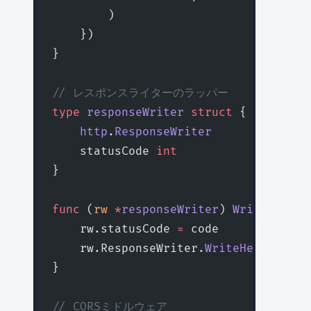
        )
    })
}
// レスポンスライターのラッパー
type
 responseWriter
 struct
 {
    http
.
ResponseWriter
    statusCode 
int
}
func
 (
rw 
*
responseWriter
) 
WriteHeader
    rw.statusCode 
=
 code
    rw.ResponseWriter.
WriteHeader
(cod
}
// CORSミドルウェア