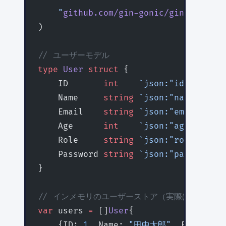
    "
github.com/gin-gonic/gin
"
)
// ユーザーモデル
type
 User
 struct
 {
    ID       
int
    `json:"id"`
    Name     
string
 `json:"name" bind
    Email    
string
 `json:"email" bin
    Age      
int
    `json:"age" bindi
    Role     
string
 `json:"role"`
    Password 
string
 `json:"password,o
}
// インメモリのユーザーストア（実際はDBを使
var
 users 
=
 []
User
{
    {ID: 
1
, Name: 
"田中太郎"
, Email: 
"