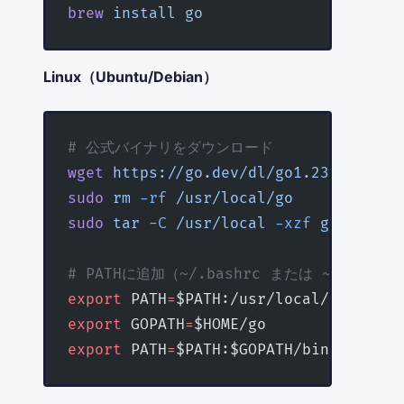
brew
 install
 go
Linux（Ubuntu/Debian）
# 公式バイナリをダウンロード
wget
 https://go.dev/dl/go1.23.0.linux
sudo
 rm
 -rf
 /usr/local/go
sudo
 tar
 -C
 /usr/local
 -xzf
 go1.23.0.
# PATHに追加（~/.bashrc または ~/.zshr
export
 PATH
=
$PATH:/usr/local/go/bin
export
 GOPATH
=
$HOME/go
export
 PATH
=
$PATH:$GOPATH/bin