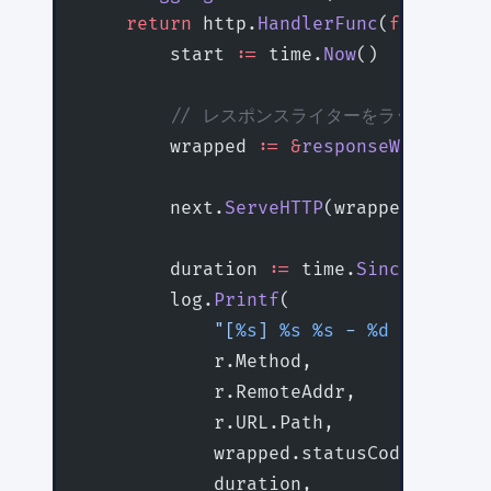
    return
 http.
HandlerFunc
(
func
(
w
 ht
        start 
:=
 time.
Now
()
        // レスポンスライターをラップし
        wrapped 
:=
 &
responseWriter
{Re
        next.
ServeHTTP
(wrapped, r)
        duration 
:=
 time.
Since
(start)
        log.
Printf
(
            "[
%s
] 
%s
 %s
 - 
%d
 (
%v
)"
,
            r.Method,
            r.RemoteAddr,
            r.URL.Path,
            wrapped.statusCode,
            duration,