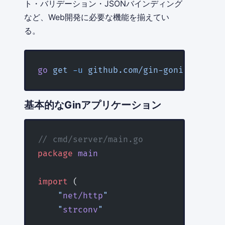
ト・バリデーション・JSONバインディング
など、Web開発に必要な機能を揃えてい
る。
go
 get
 -u
 github.com/gin-gonic/gin
基本的なGinアプリケーション
// cmd/server/main.go
package
 main
import
 (
    "
net/http
"
    "
strconv
"