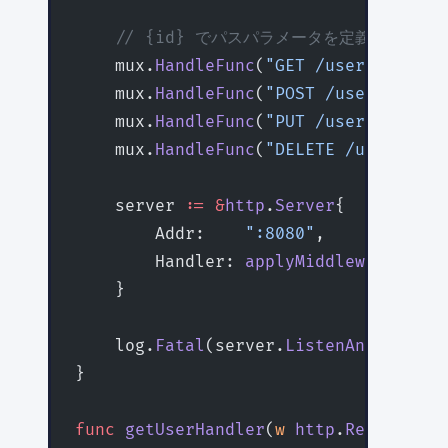
    // {id} でパスパラメータを定義（Go 1.2
    mux.
HandleFunc
(
"GET /users/{id}"
,
    mux.
HandleFunc
(
"POST /users"
, cre
    mux.
HandleFunc
(
"PUT /users/{id}"
,
    mux.
HandleFunc
(
"DELETE /users/{id
    server 
:=
 &
http
.
Server
{
        Addr:    
":8080"
,
        Handler: 
applyMiddleware
(mux,
    }
    log.
Fatal
(server.
ListenAndServe
()
}
func
 getUserHandler
(
w
 http
.
ResponseWr