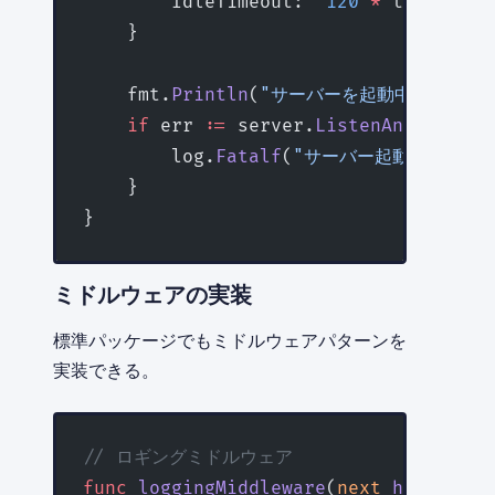
        IdleTimeout:  
120
 *
 time.Seco
    }
    fmt.
Println
(
"サーバーを起動中: http://
    if
 err 
:=
 server.
ListenAndServe
()
        log.
Fatalf
(
"サーバー起動エラー: 
    }
}
ミドルウェアの実装
標準パッケージでもミドルウェアパターンを
実装できる。
// ロギングミドルウェア
func
 loggingMiddleware
(
next
 http
.
Hand