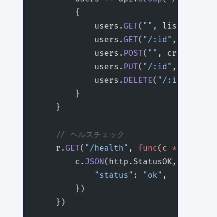
        {
            users.
GET
(
""
, listUsers)
            users.
GET
(
"/:id"
, getUser
            users.
POST
(
""
, createUser
            users.
PUT
(
"/:id"
, updateU
            users.
DELETE
(
"/:id"
, dele
        }
    }
    // ヘルスチェック
    r.
GET
(
"/health"
, 
func
(
c
 *
gin
.
Cont
        c.
JSON
(http.StatusOK, 
gin
.
H
{
            "status"
: 
"ok"
,
        })
    })