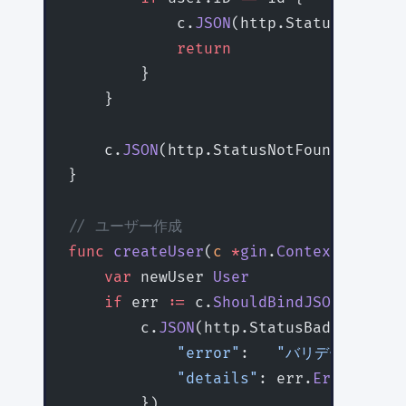
            c.
JSON
(http.StatusOK, use
            return
        }
    }
    c.
JSON
(http.StatusNotFound, 
gin
.
H
}
// ユーザー作成
func
 createUser
(
c
 *
gin
.
Context
) {
    var
 newUser 
User
    if
 err 
:=
 c.
ShouldBindJSON
(
&
newUs
        c.
JSON
(http.StatusBadRequest,
            "error"
:   
"バリデーションエ
            "details"
: err.
Error
(),
        })