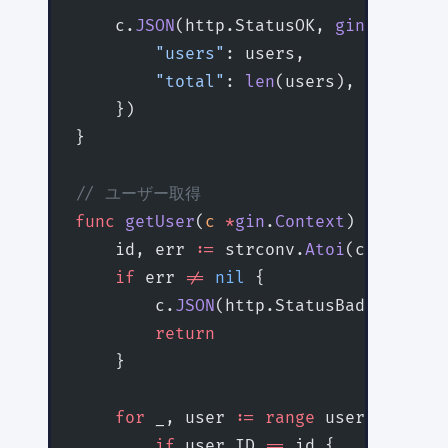
    c.
JSON
(http.StatusOK, 
gin
.
H
{
        "users"
: users,
        "total"
: 
len
(users),
    })
}
// ユーザー取得
func
 getUser
(
c
 *
gin
.
Context
) {
    id, err 
:=
 strconv.
Atoi
(c.
Param
(
"
    if
 err 
!=
 nil
 {
        c.
JSON
(http.StatusBadRequest,
        return
    }
    for
 _, user 
:=
 range
 users {
        if
 user.ID 
==
 id {