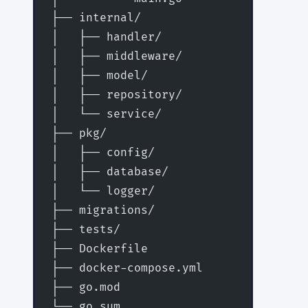
├── internal/
│   ├── handler/             # HTT
│   ├── middleware/          # ミド
│   ├── model/               # デー
│   ├── repository/          # デー
│   └── service/             # ビジ
├── pkg/
│   ├── config/              # 設定管
│   ├── database/            # DB接続
│   └── logger/              # ログ設
├── migrations/              # DB
├── tests/                   # 統合テ
├── Dockerfile
├── docker-compose.yml
├── go.mod
└── go.sum