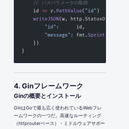
    // パスパラメータの取得
    id 
:=
 r.
PathValue
(
"id"
)
    writeJSON
(w, http.StatusOK, 
map
[
s
        "id"
:      id,
        "message"
: fmt.
Sprintf
(
"ユーザ
    })
}
4. Ginフレームワーク
Ginの概要とインストール
GinはGoで最も広く使われているWebフレ
ームワークの一つだ。高速なルーティング
（httprouterベース）・ミドルウェアサポー