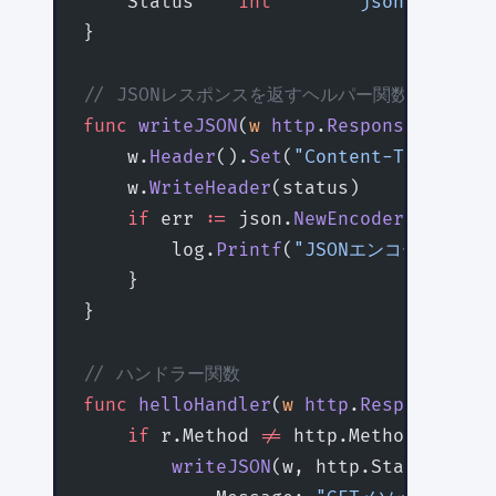
    Status    
int
       `json:"status
}
// JSONレスポンスを返すヘルパー関数
func
 writeJSON
(
w
 http
.
ResponseWriter
,
    w.
Header
().
Set
(
"Content-Type"
, 
"a
    w.
WriteHeader
(status)
    if
 err 
:=
 json.
NewEncoder
(w).
Enco
        log.
Printf
(
"JSONエンコードエラー
    }
}
// ハンドラー関数
func
 helloHandler
(
w
 http
.
ResponseWrit
    if
 r.Method 
!=
 http.MethodGet {
        writeJSON
(w, http.StatusMetho