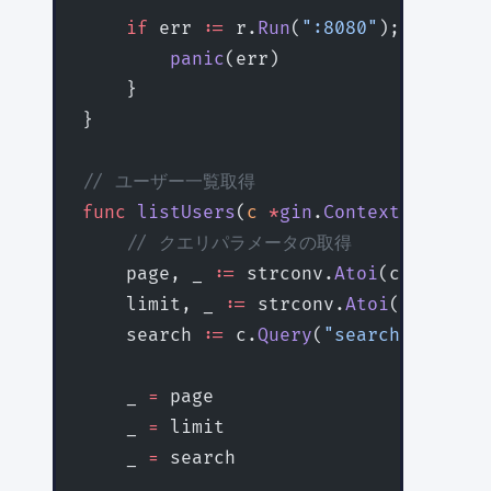
    if
 err 
:=
 r.
Run
(
":8080"
); err 
!=
 
        panic
(err)
    }
}
// ユーザー一覧取得
func
 listUsers
(
c
 *
gin
.
Context
) {
    // クエリパラメータの取得
    page, _ 
:=
 strconv.
Atoi
(c.
Default
    limit, _ 
:=
 strconv.
Atoi
(c.
Defaul
    search 
:=
 c.
Query
(
"search"
)
    _ 
=
 page
    _ 
=
 limit
    _ 
=
 search