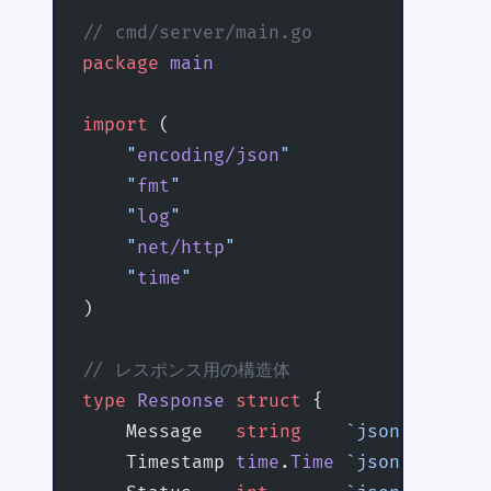
// cmd/server/main.go
package
 main
import
 (
    "
encoding/json
"
    "
fmt
"
    "
log
"
    "
net/http
"
    "
time
"
)
// レスポンス用の構造体
type
 Response
 struct
 {
    Message   
string
    `json:"messag
    Timestamp 
time
.
Time
 `json:"timest