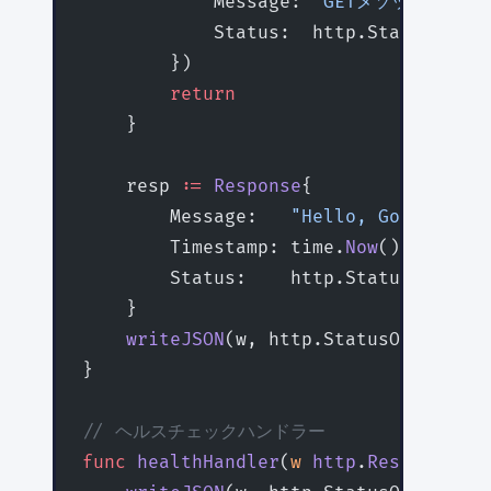
            Message: 
"GETメソッドのみ許
            Status:  http.StatusMetho
        })
        return
    }
    resp 
:=
 Response
{
        Message:   
"Hello, Go Web Ser
        Timestamp: time.
Now
(),
        Status:    http.StatusOK,
    }
    writeJSON
(w, http.StatusOK, resp)
}
// ヘルスチェックハンドラー
func
 healthHandler
(
w
 http
.
ResponseWri