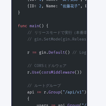
    {ID: 
2
, Name: 
"佐藤花子"
, Email: 
"
}
func
 main
() {
    // リリースモードで実行（本番環境）
    // gin.SetMode(gin.ReleaseMode)
    r 
:=
 gin.
Default
() 
// LoggerとR
    // CORSミドルウェア
    r.
Use
(
corsMiddleware
())
    // ルートグループ
    api 
:=
 r.
Group
(
"/api/v1"
)
    {
        users 
:=
 api.
Group
(
"/users"
)