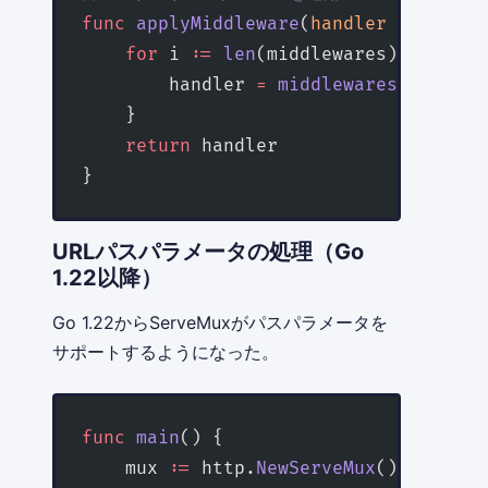
func
 applyMiddleware
(
handler
 http
.
Han
    for
 i 
:=
 len
(middlewares) 
-
 1
; i 
        handler 
=
 middlewares
[
i
](hand
    }
    return
 handler
}
URLパスパラメータの処理（Go
1.22以降）
Go 1.22からServeMuxがパスパラメータを
サポートするようになった。
func
 main
() {
    mux 
:=
 http.
NewServeMux
()