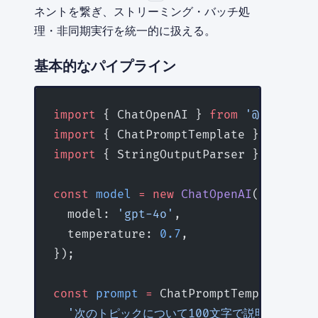
ネントを繋ぎ、ストリーミング・バッチ処
理・非同期実行を統一的に扱える。
基本的なパイプライン
import
 { ChatOpenAI } 
from
 '@langchai
import
 { ChatPromptTemplate } 
from
 '@
import
 { StringOutputParser } 
from
 '@
const
 model
 =
 new
 ChatOpenAI
({
  model: 
'gpt-4o'
,
  temperature: 
0.7
,
});
const
 prompt
 =
 ChatPromptTemplate.
fro
  '次のトピックについて100文字で説明してください