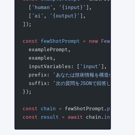
  [
'human'
, 
'{input}'
],
  [
'ai'
, 
'{output}'
],
]);
const
 fewShotPrompt
 =
 new
 FewShotChat
  examplePrompt,
  examples,
  inputVariables: [
'input'
],
  prefix: 
'あなたは技術情報を構造化JSONで
  suffix: 
'次の質問をJSONで回答してください: 
});
const
 chain
 =
 fewShotPrompt.
pipe
(mode
const
 result
 =
 await
 chain.
invoke
({ i