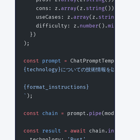
    cons: z.
array
(z.
string
()).
describ
    useCases: z.
array
(z.
string
()).
des
    difficulty: z.
number
().
min
(
1
).
max
  })
);
const
 prompt
 =
 ChatPromptTemplate.
fro
{technology}についての技術情報を以下の形
{format_instructions}
`
);
const
 chain
 =
 prompt.
pipe
(model).
pipe
const
 result
 =
 await
 chain.
invoke
({
  technology: 
'Rust'
,