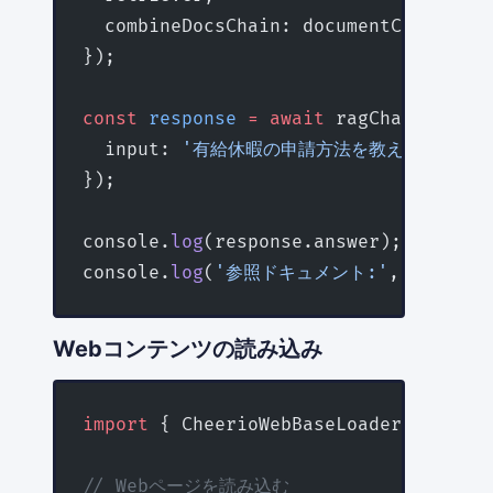
  combineDocsChain: documentChain,
});
const
 response
 =
 await
 ragChain.
invok
  input: 
'有給休暇の申請方法を教えてください
});
console.
log
(response.answer);
console.
log
(
'参照ドキュメント:'
, respons
Webコンテンツの読み込み
import
 { CheerioWebBaseLoader } 
from
 
// Webページを読み込む