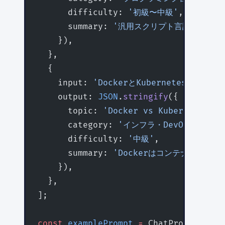
      difficulty: 
'初級〜中級'
,
      summary: 
'汎用スクリプト言語。シンプ
    }),
  },
  {
    input: 
'DockerとKubernetesの違いは
    output: 
JSON
.
stringify
({
      topic: 
'Docker vs Kubernetes'
,
      category: 
'インフラ・DevOps'
,
      difficulty: 
'中級'
,
      summary: 
'Dockerはコンテナ化ツール
    }),
  },
];
const
 examplePrompt
 =
 ChatPromptTempl