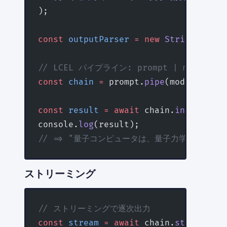
);
const
 outputParser
 =
 new
 StringOutput
// LCEL パイプライン: prompt | model | o
const
 chain
 =
 prompt.
pipe
(model).
pipe
const
 result
 =
 await
 chain.
invoke
({ t
console.
log
(result);
// => "量子コンピュータは、量子力学の原理を利
ストリーミング
// ストリーミングで逐次出力
const
 stream
 =
 await
 chain.
stream
({ t