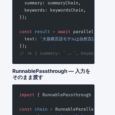
  summary: summaryChain,
  keywords: keywordsChain,
});
const
 result
 =
 await
 parallelChain.
in
  text: 
'大規模言語モデルは自然言語処理の革命
});
// => { summary: '...', keywords: '..
RunnablePassthrough — 入力を
そのまま渡す
import
 { RunnablePassthrough } 
from
 '
const
 chain
 =
 RunnableParallel.
from
({