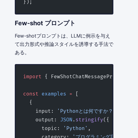
});
Few-shot プロンプト
Few-shotプロンプトは、LLMに例示を与え
て出力形式や推論スタイルを誘導する手法で
ある。
import
 { FewShotChatMessagePromptTemp
const
 examples
 =
 [
  {
    input: 
'Pythonとは何ですか？'
,
    output: 
JSON
.
stringify
({
      topic: 
'Python'
,
      category: 
'プログラミング言語'
,