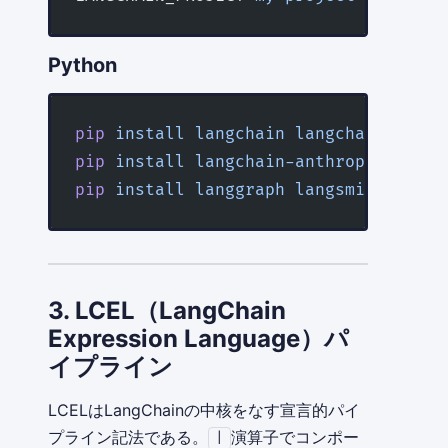
Python
pip
 install
 langchain
 langchain-opena
pip
 install
 langchain-anthropic
 langc
pip
 install
 langgraph
 langsmith
3. LCEL（LangChain
Expression Language）パ
イプライン
LCELはLangChainの中核をなす宣言的パイ
プライン記法である。
演算子でコンポー
|