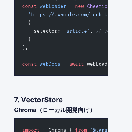
const
 webLoader
 =
 new
 CheerioWebBaseL
  'https://example.com/tech-blog'
,
  {
    selector: 
'article'
, 
// メインコン
  }
);
const
 webDocs
 =
 await
 webLoader.
load
(
7. VectorStore
Chroma（ローカル開発向け）
import
 { Chroma } 
from
 '@langchain/co