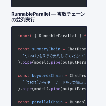
RunnableParallel — 複数チェーン
の並列実行
import
 { RunnableParallel } 
from
 '@la
const
 summaryChain
 =
 ChatPromptTempla
  '{text}を3行で要約してください'
).
pipe
(model).
pipe
(outputParser);
const
 keywordsChain
 =
 ChatPromptTempl
  '{text}からキーワードを5つ抽出してください
).
pipe
(model).
pipe
(outputParser);
const
 parallelChain
 =
 RunnableParalle