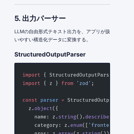
5. 出力パーサー
LLMの自由形式テキスト出力を、アプリが扱
いやすい構造化データに変換する。
StructuredOutputParser
import
 { StructuredOutputParser } 
fro
import
 { z } 
from
 'zod'
;
const
 parser
 =
 StructuredOutputParser
  z.
object
({
    name: z.
string
().
describe
(
'技術名'
    category: z.
enum
([
'frontend'
, 
'ba
    pros: z.
array
(z.
string
()).
describ