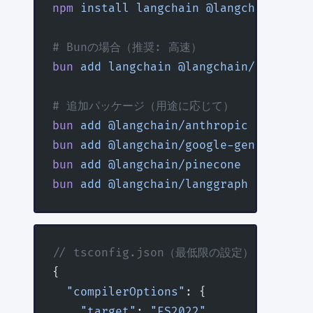
npm
 install
 langchain
 @langchain/core
# Bunの場合（推奨: 高速）
bun
 add
 langchain
 @langchain/core
 @la
# 追加パッケージ（用途に応じて）
bun
 add
 @langchain/anthropic
   # Anth
bun
 add
 @langchain/google-genai
 # Goo
bun
 add
 @langchain/pinecone
    # Pine
bun
 add
 @langchain/langgraph
   # Lang
// tsconfig.json（最低限の設定）
{
  "compilerOptions"
: {
    "target"
: 
"ES2022"
,