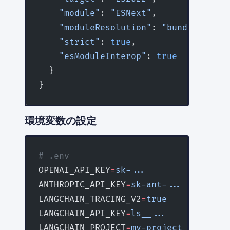
    "module"
: 
"ESNext"
,
    "moduleResolution"
: 
"bundler"
,
    "strict"
: 
true
,
    "esModuleInterop"
: 
true
  }
}
環境変数の設定
# .env
OPENAI_API_KEY
=
sk-...
ANTHROPIC_API_KEY
=
sk-ant-...
LANGCHAIN_TRACING_V2
=
true
LANGCHAIN_API_KEY
=
ls__...
       # La
LANGCHAIN_PROJECT
=
my-project
    # L