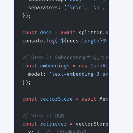
  separators: [
'
\n\n
'
, 
'
\n
'
, 
'。'
, 
'、
});
const
 docs
 =
 await
 splitter.
splitDocu
console.
log
(
`${
docs
.
length
}チャンクに分
// Step 3: Embeddingを生成してVectorSt
const
 embeddings
 =
 new
 OpenAIEmbeddin
  model: 
'text-embedding-3-small'
, 
/
});
const
 vectorStore
 =
 await
 MemoryVecto
// Step 4: 検索
const
 retriever
 =
 vectorStore.
asRetri
  k: 
4
, 
// 上位4件を取得