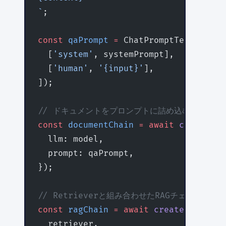
`
;
const
 qaPrompt
 =
 ChatPromptTemplate.
f
  [
'system'
, systemPrompt],
  [
'human'
, 
'{input}'
],
]);
// ドキュメントをプロンプトに詰め込むチェーン
const
 documentChain
 =
 await
 createStu
  llm: model,
  prompt: qaPrompt,
});
// Retrieverと組み合わせたRAGチェーン
const
 ragChain
 =
 await
 createRetrieva
  retriever,