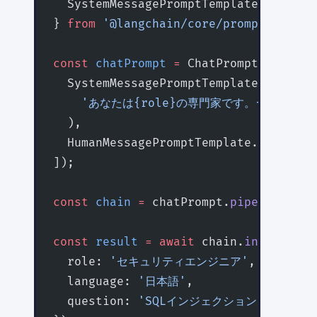
  SystemMessagePromptTemplate,
} 
from
 '@langchain/core/prompts'
;
const
 chatPrompt
 =
 ChatPromptTemplate
  SystemMessagePromptTemplate.
fromTem
    'あなたは{role}の専門家です。{langu
  ),
  HumanMessagePromptTemplate.
fromTemp
]);
const
 chain
 =
 chatPrompt.
pipe
(model).
const
 result
 =
 await
 chain.
invoke
({
  role: 
'セキュリティエンジニア'
,
  language: 
'日本語'
,
  question: 
'SQLインジェクションを防ぐ方法