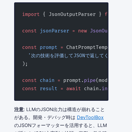
import
 { JsonOutputParser } 
from
 '@la
const
 jsonParser
 =
 new
 JsonOutputPars
const
 prompt
 =
 ChatPromptTemplate.
fro
  '次の技術を評価してJSONで返してください: {t
);
const
 chain
 =
 prompt.
pipe
(model).
pipe
const
 result
 =
 await
 chain.
invoke
({ t
注意
: LLMのJSON出力は構造が崩れること
がある。開発・デバッグ時は
DevToolBox
のJSONフォーマッターを活用すると、LLM