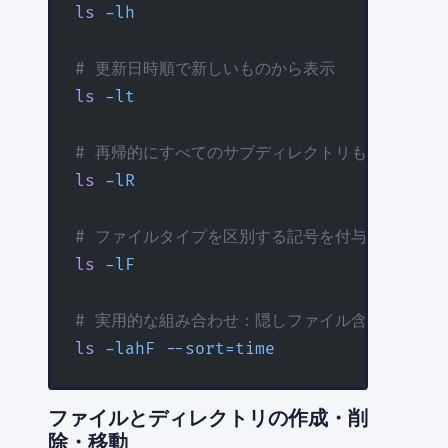
ls
 -lh
# 更新日時順で新しいものから表示
ls
 -lt
# 再帰的にすべてのサブディレクトリも表示
ls
 -lR
# ファイルタイプを区別する記号を付与（/=ディレ
ls
 -lF
# 実用的な組み合わせ：隠しファイル含む詳細・
ls
 -lahF
 --sort=time
ファイルとディレクトリの作成・削
除・移動