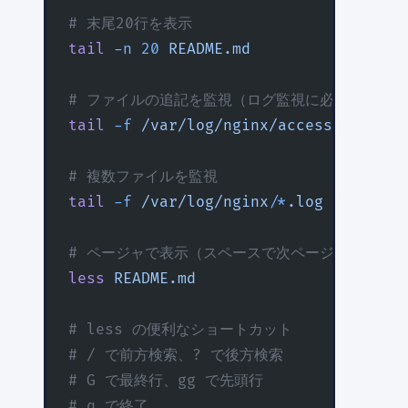
# 末尾20行を表示
tail
 -n
 20
 README.md
# ファイルの追記を監視（ログ監視に必須）
tail
 -f
 /var/log/nginx/access.log
# 複数ファイルを監視
tail
 -f
 /var/log/nginx/
*
.log
# ページャで表示（スペースで次ページ、qで終了
less
 README.md
# less の便利なショートカット
# / で前方検索、? で後方検索
# G で最終行、gg で先頭行
# q で終了