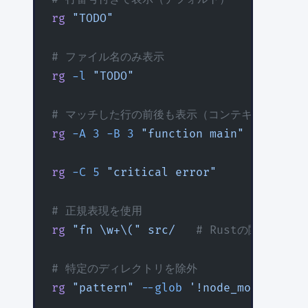
rg
 "TODO"
# ファイル名のみ表示
rg
 -l
 "TODO"
# マッチした行の前後も表示（コンテキスト）
rg
 -A
 3
 -B
 3
 "function main"
  # 前後3
rg
 -C
 5
 "critical error"
      # 前後5
# 正規表現を使用
rg
 "fn \w+\("
 src/
   # Rustの関数定義を
# 特定のディレクトリを除外
rg
 "pattern"
 --glob
 '!node_modules/**