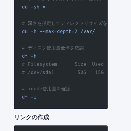
du
 -sh
 *
# 深さを指定してディレクトリサイズを確認
du
 -h
 --max-depth=2
 /var/
# ディスク使用量全体を確認
df
 -h
# Filesystem      Size  Used Avail Us
# /dev/sda1        50G   15G   33G  3
# inode使用量を確認
df
 -i
リンクの作成