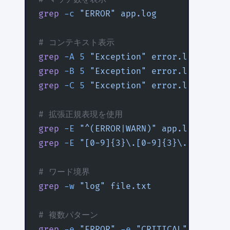
grep
 -c
 "ERROR"
 app.log
# コンテキスト表示
grep
 -A
 5
 "Exception"
 error.log
   #
grep
 -B
 5
 "Exception"
 error.log
   #
grep
 -C
 5
 "Exception"
 error.log
   # 
# 拡張正規表現を使用
grep
 -E
 "^(ERROR|WARN)"
 app.log
grep
 -E
 "[0-9]{3}\.[0-9]{3}\.[0-9]{3}
# ワード境界
grep
 -w
 "log"
 file.txt
# 複数パターン
grep
 -e
 "ERROR"
 -e
 "CRITICAL"
 app.log