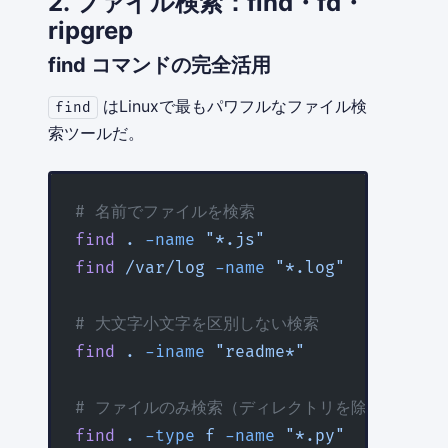
2. ファイル検索：find・fd・
ripgrep
find コマンドの完全活用
はLinuxで最もパワフルなファイル検
find
索ツールだ。
# 名前でファイルを検索
find
 .
 -name
 "*.js"
find
 /var/log
 -name
 "*.log"
# 大文字小文字を区別しない検索
find
 .
 -iname
 "readme*"
# ファイルのみ検索（ディレクトリを除外）
find
 .
 -type
 f
 -name
 "*.py"