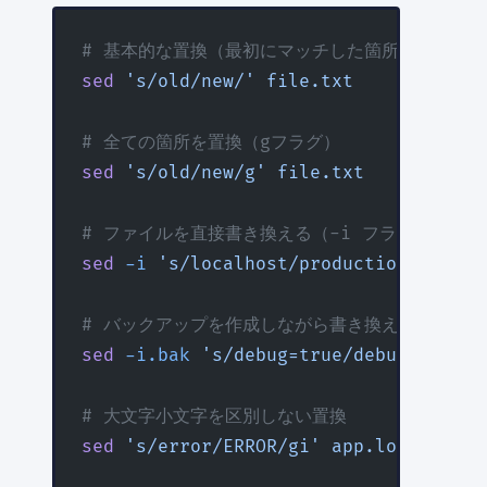
# 基本的な置換（最初にマッチした箇所のみ）
sed
 's/old/new/'
 file.txt
# 全ての箇所を置換（gフラグ）
sed
 's/old/new/g'
 file.txt
# ファイルを直接書き換える（-i フラグ）
sed
 -i
 's/localhost/production.exampl
# バックアップを作成しながら書き換え
sed
 -i.bak
 's/debug=true/debug=false/
# 大文字小文字を区別しない置換
sed
 's/error/ERROR/gi'
 app.log