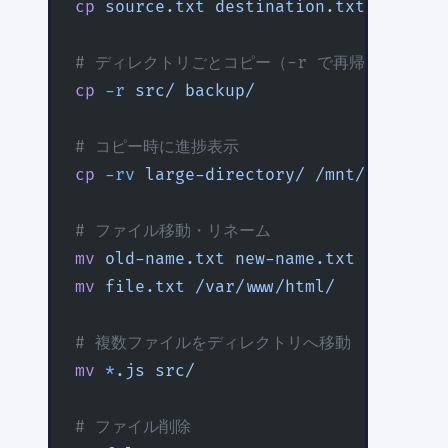
cp
 source.txt
 destination.txt
# ディレクトリごとコピー（-r で再帰的）
cp
 -r
 src/
 backup/
# コピー時に進捗表示
cp
 -rv
 large-directory/
 /mnt/backup/
# ファイル移動・リネーム
mv
 old-name.txt
 new-name.txt
mv
 file.txt
 /var/www/html/
# 複数ファイルをディレクトリへ移動
mv
 *
.js
 src/
# ファイル削除