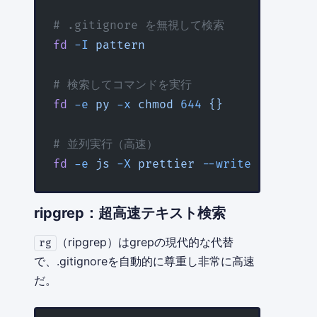
# .gitignore を無視して検索
fd
 -I
 pattern
# 検索してコマンドを実行
fd
 -e
 py
 -x
 chmod
 644
 {}
# 並列実行（高速）
fd
 -e
 js
 -X
 prettier
 --write
 {}
ripgrep：超高速テキスト検索
（ripgrep）はgrepの現代的な代替
rg
で、.gitignoreを自動的に尊重し非常に高速
だ。