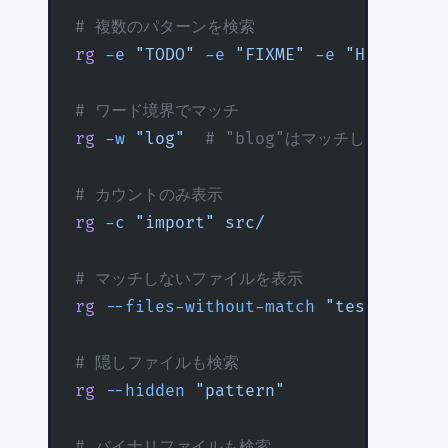
# 複数のパターンを検索
rg
 -e
 "TODO"
 -e
 "FIXME"
 -e
 "HACK"
# ワード境界でマッチ
rg
 -w
 "log"
  # "blog"はマッチしない
# カウントのみ表示
rg
 -c
 "import"
 src/
# マッチしないファイルを表示
rg
 --files-without-match
 "test"
# 隠しファイルも検索
rg
 --hidden
 "pattern"
# バイナリファイルも検索