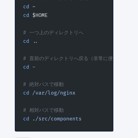
cd
 ~
cd
 $HOME
# 一つ上のディレクトリへ
cd
 ..
# 直前のディレクトリへ戻る（非常に便利）
cd
 -
# 絶対パスで移動
cd
 /var/log/nginx
# 相対パスで移動
cd
 ./src/components