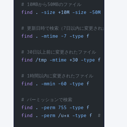
# 10MBから50MBのファイル
find
 .
 -size
 +10M
 -size
 -50M
# 更新日時で検索（7日以内に変更されたファイル
find
 .
 -mtime
 -7
 -type
 f
# 30日以上前に変更されたファイル
find
 /tmp
 -mtime
 +30
 -type
 f
# 1時間以内に変更されたファイル
find
 .
 -mmin
 -60
 -type
 f
# パーミッションで検索
find
 .
 -perm
 755
 -type
 f
find
 .
 -perm
 /u+x
 -type
 f
  # 実行権限