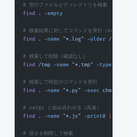
# 空のファイルとディレクトリを検索
find
 .
 -empty
# 検索結果に対してコマンドを実行（xargs より
find
 .
 -name
 "*.log"
 -older
 /etc/host
# 検索して削除（確認なし）
find
 /tmp
 -name
 "*.tmp"
 -type
 f
 -dele
# 検索して特定のコマンドを実行
find
 .
 -name
 "*.py"
 -exec
 chmod
 644
 {
# xargs と組み合わせる（高速）
find
 .
 -name
 "*.js"
 -print0
 |
 xargs
 -
# 深さを制限して検索