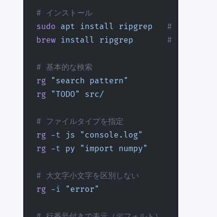
# インストール
sudo
 apt
 install
 ripgrep
   # Debian/U
brew
 install
 ripgrep
       # macOS
# 基本的な検索
rg
 "search pattern"
rg
 "TODO"
 src/
# ファイルタイプを指定
rg
 -t
 js
 "console.log"
rg
 -t
 py
 "import numpy"
# 大文字小文字を区別しない
rg
 -i
 "error"
# 行番号付きで表示（デフォルト）