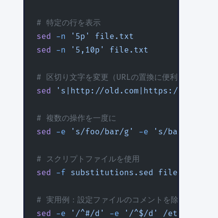
# 特定の行を表示
sed
 -n
 '5p'
 file.txt
               
sed
 -n
 '5,10p'
 file.txt
            
# 区切り文字を変更（URLの置換に便利）
sed
 's|http://old.com|https://new.com
# 複数の操作を一度に
sed
 -e
 's/foo/bar/g'
 -e
 's/baz/qux/g'
# スクリプトファイルを使用
sed
 -f
 substitutions.sed
 file.txt
# 実用例：設定ファイルのコメントを除去して表示
sed
 -e
 '/^#/d'
 -e
 '/^$/d'
 /etc/nginx/