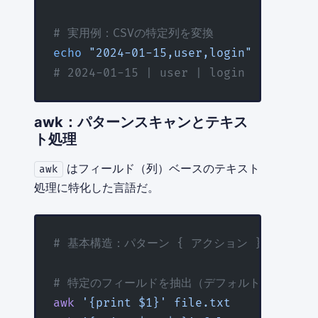
# 実用例：CSVの特定列を変換
echo
 "2024-01-15,user,login"
 |
 sed
 's
# 2024-01-15 | user | login
awk：パターンスキャンとテキス
ト処理
はフィールド（列）ベースのテキスト
awk
処理に特化した言語だ。
# 基本構造：パターン { アクション }
# 特定のフィールドを抽出（デフォルト区切り：空
awk
 '{print $1}'
 file.txt
           