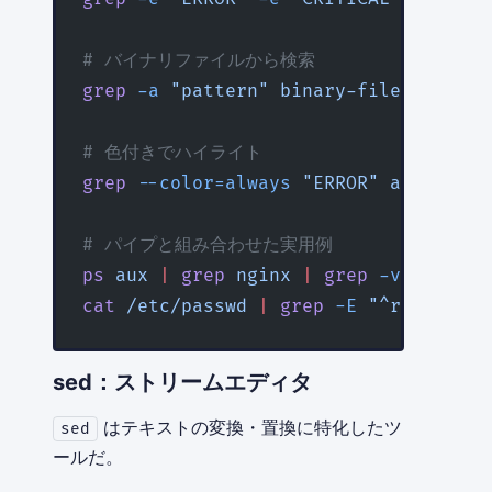
# バイナリファイルから検索
grep
 -a
 "pattern"
 binary-file
# 色付きでハイライト
grep
 --color=always
 "ERROR"
 app.log
 |
# パイプと組み合わせた実用例
ps
 aux
 |
 grep
 nginx
 |
 grep
 -v
 grep
cat
 /etc/passwd
 |
 grep
 -E
 "^root|^www
sed：ストリームエディタ
はテキストの変換・置換に特化したツ
sed
ールだ。