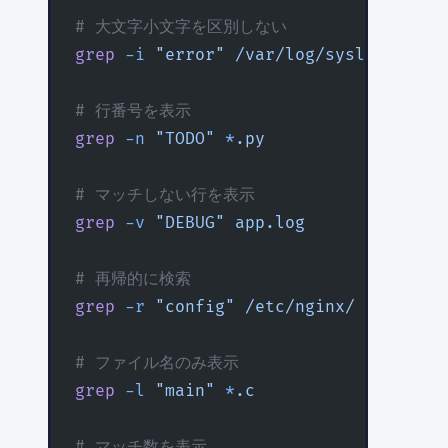
# 大文字小文字を区別しない
grep
 -i
 "error"
 /var/log/syslog
# 行番号を表示
grep
 -n
 "TODO"
 *
.py
# マッチしない行を表示
grep
 -v
 "DEBUG"
 app.log
# 再帰的に検索
grep
 -r
 "config"
 /etc/nginx/
# ファイル名のみ表示
grep
 -l
 "main"
 *
.c
# マッチ数を表示