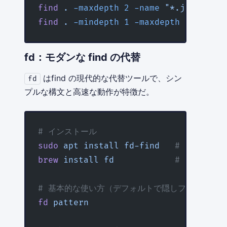
find
 .
 -maxdepth
 2
 -name
 "*.json"
find
 .
 -mindepth
 1
 -maxdepth
 3
 -name
 
fd：モダンな find の代替
はfind の現代的な代替ツールで、シン
fd
プルな構文と高速な動作が特徴だ。
# インストール
sudo
 apt
 install
 fd-find
   # Debian/U
brew
 install
 fd
            # macOS
# 基本的な使い方（デフォルトで隠しファイルと.gi
fd
 pattern