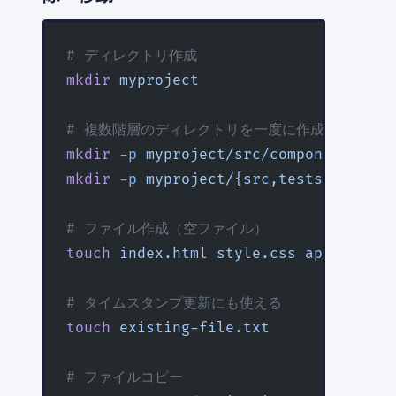
# ディレクトリ作成
mkdir
 myproject
# 複数階層のディレクトリを一度に作成
mkdir
 -p
 myproject/src/components
mkdir
 -p
 myproject/{src,tests,docs}
# ファイル作成（空ファイル）
touch
 index.html
 style.css
 app.js
# タイムスタンプ更新にも使える
touch
 existing-file.txt
# ファイルコピー