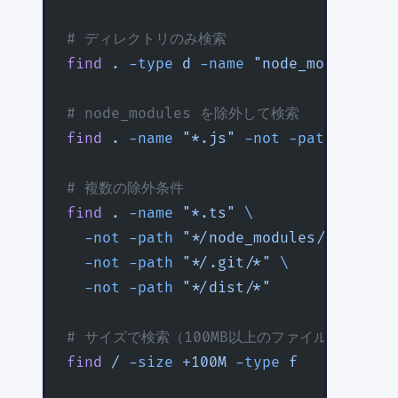
# ディレクトリのみ検索
find
 .
 -type
 d
 -name
 "node_modules"
# node_modules を除外して検索
find
 .
 -name
 "*.js"
 -not
 -path
 "*/nod
# 複数の除外条件
find
 .
 -name
 "*.ts"
 \
  -not
 -path
 "*/node_modules/*"
 \
  -not
 -path
 "*/.git/*"
 \
  -not
 -path
 "*/dist/*"
# サイズで検索（100MB以上のファイル）
find
 /
 -size
 +100M
 -type
 f