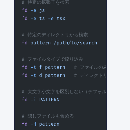
# 特定の拡張子を検索
fd
 -e
 js
fd
 -e
 ts
 -e
 tsx
# 特定のディレクトリから検索
fd
 pattern
 /path/to/search
# ファイルタイプで絞り込み
fd
 -t
 f
 pattern
   # ファイルのみ
fd
 -t
 d
 pattern
   # ディレクトリのみ
# 大文字小文字を区別しない（デフォルトはスマ
fd
 -i
 PATTERN
# 隠しファイルも含める
fd
 -H
 pattern