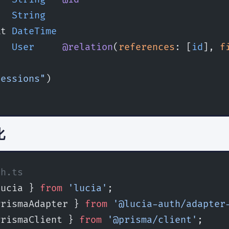
   
String
At 
DateTime
   
User
     @relation
(
references
: [
id
], 
f
sessions"
)
化
th.ts
Lucia } 
from
 'lucia'
;
PrismaAdapter } 
from
 '@lucia-auth/adapter
PrismaClient } 
from
 '@prisma/client'
;