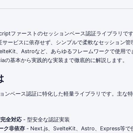
peScriptファーストのセッションベース認証ライブラリで
証サービスに依存せず、シンプルで柔軟なセッション管
、SvelteKit、Astroなど、あらゆるフレームワークで使用
ciaの基本から実践的な実装まで徹底的に解説します。
は
ッションベース認証に特化した軽量ライブラリです。主な
ipt完全対応
- 型安全な認証実装
ーク非依存
- Next.js、SvelteKit、Astro、Express