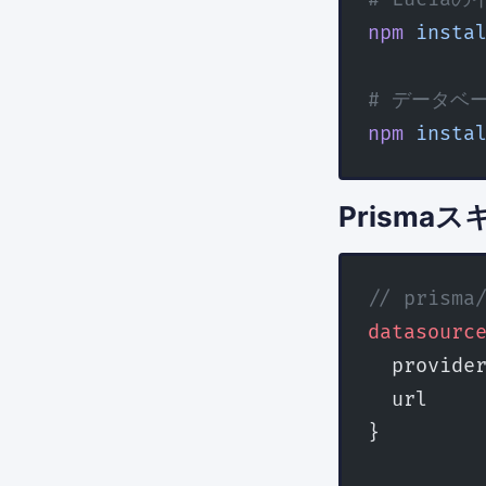
npm
 insta
# データベー
npm
 insta
Prisma
// prisma
datasourc
  provide
  url    
}