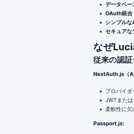
データベー
OAuth統合
シンプルなA
セキュアな
なぜLuc
従来の認証
NextAuth.js（A
プロバイダ
JWTまた
柔軟性に欠
Passport.js: