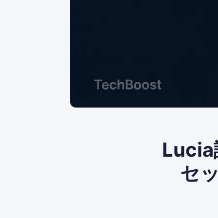
Luc
セ