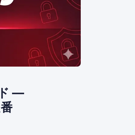
ド —
定番