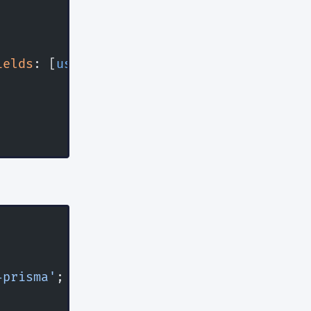
ields
: [
userId
], 
onDelete
: 
Cascade
)
-prisma'
;