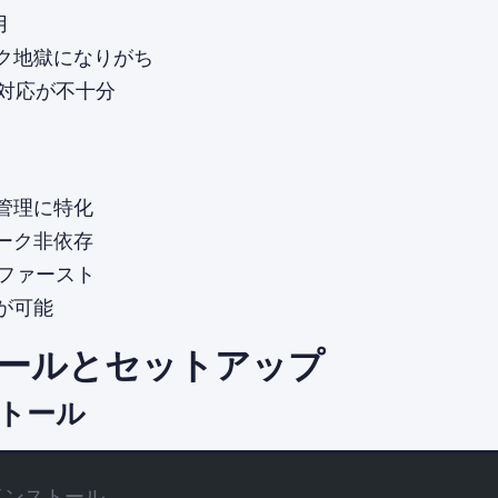
用
ク地獄になりがち
ipt対応が不十分
管理に特化
ーク非依存
iptファースト
が可能
ールとセットアップ
トール
のインストール