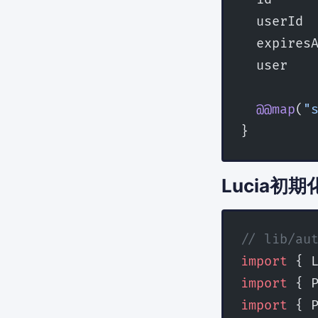
  userId 
  expires
  user   
  @@map
(
"
}
Lucia初期
// lib/au
import
 { 
import
 { 
import
 { 