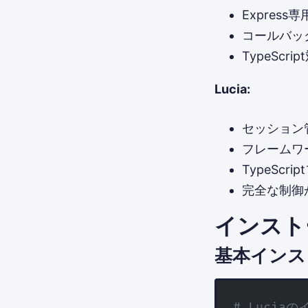
Express専
コールバッ
TypeScr
Lucia:
セッション
フレームワ
TypeScr
完全な制御
インスト
基本インス
# Lucia