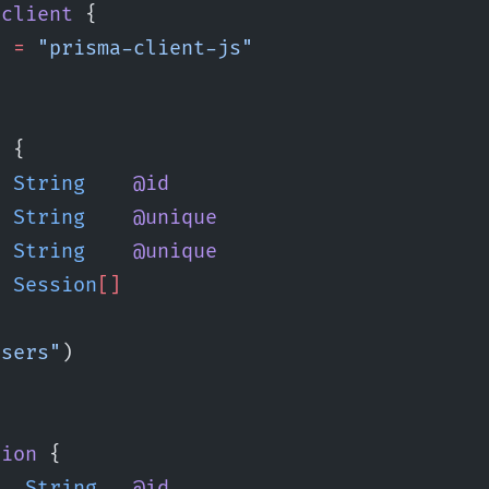
 client
 {
r 
=
 "prisma-client-js"
r
 {
  
String
    @id
  
String
    @unique
e 
String
    @unique
s 
Session
[]
users"
)
sion
 {
   
String
   @id