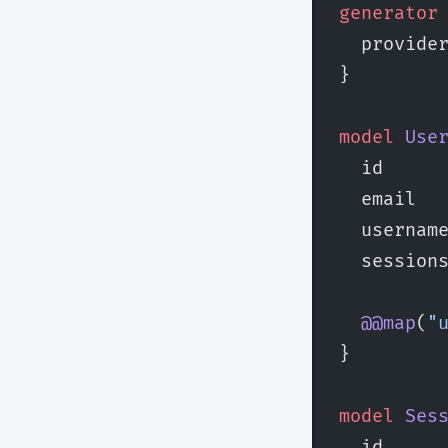
generator
  provide
}
model
 Use
  id     
  email  
  usernam
  session
  @@map
(
"
}
model
 Ses
  id     