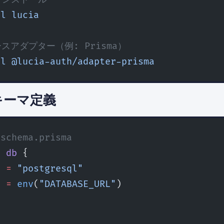
ll
 lucia
スアダプター（例: Prisma）
ll
 @lucia-auth/adapter-prisma
スキーマ定義
/schema.prisma
e
 db
 {
r 
=
 "postgresql"
  
=
 env
(
"DATABASE_URL"
)