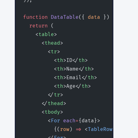
));
function
 DataTable
({ 
data
 }) {
  return
 (
    <
table
>
      <
thead
>
        <
tr
>
          <
th
>ID</
th
>
          <
th
>Name</
th
>
          <
th
>Email</
th
>
          <
th
>Age</
th
>
        </
tr
>
      </
thead
>
      <
tbody
>
        <
For
 each
=
{data}>
          {(
row
) 
=>
 <
TableRow
 row
=
{ro