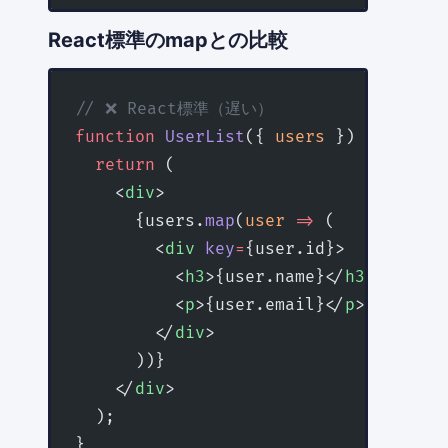
React標準のmapとの比較
// ❌ React標準（遅い）
function
 UserList
({ 
users
 }) {
  return
 (
    <
div
>
      {users.
map
(
user
 =>
 (
        <
div
 key
=
{user.id}>
          <
h3
>{user.name}</
h3
>
          <
p
>{user.email}</
p
>
        </
div
>
      ))}
    </
div
>
  );
}