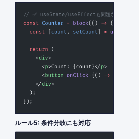
// ✅ useState/useEffectも問題なく動作
const
 Counter
 =
 block
(() 
=>
 {
  const
 [
count
, 
setCount
] 
=
 useState
(
  return
 (
    <
div
>
      <
p
>Count: {count}</
p
>
      <
button
 onClick
=
{() 
=>
 setCount
    </
div
>
  );
});
ルール5: 条件分岐にも対応