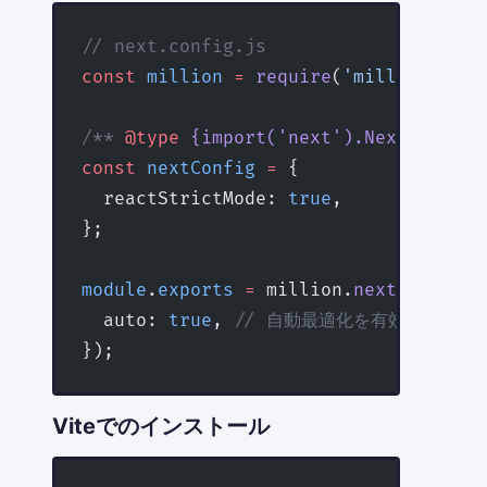
// next.config.js
const
 million
 =
 require
(
'million/comp
/** 
@type
 {import('next').NextConfig}
const
 nextConfig
 =
 {
  reactStrictMode: 
true
,
};
module
.
exports
 =
 million.
next
(nextCon
  auto: 
true
, 
// 自動最適化を有効化
});
Viteでのインストール