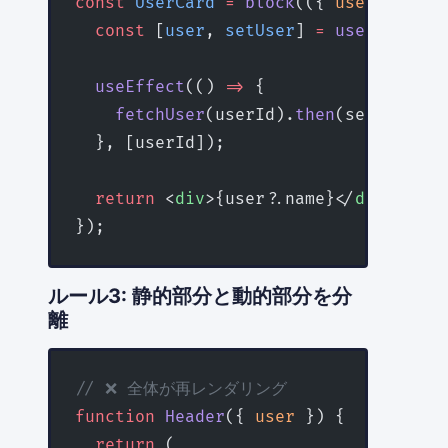
const
 UserCard
 =
 block
(({ 
userId
 }) 
=
  const
 [
user
, 
setUser
] 
=
 useState
(
nu
  useEffect
(() 
=>
 {
    fetchUser
(userId).
then
(setUser);
  }, [userId]);
  return
 <
div
>{user?.name}</
div
>;
});
ルール3: 静的部分と動的部分を分
離
// ❌ 全体が再レンダリング
function
 Header
({ 
user
 }) {
  return
 (