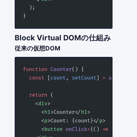
  );
}
Block Virtual DOMの仕組み
従来の仮想DOM
function
 Counter
() {
  const
 [
count
, 
setCount
] 
=
 useState
(
  return
 (
    <
div
>
      <
h1
>Counter</
h1
>
      <
p
>Count: {count}</
p
>
      <
button
 onClick
=
{() 
=>
 setCount