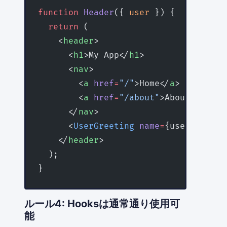
function
 Header
({ 
user
 }) {
  return
 (
    <
header
>
      <
h1
>My App</
h1
>
      <
nav
>
        <
a
 href
=
"/"
>Home</
a
>
        <
a
 href
=
"/about"
>About</
a
>
      </
nav
>
      <
UserGreeting
 name
=
{user.name} 
    </
header
>
  );
}
ルール4: Hooksは通常通り使用可
能