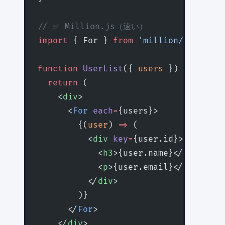
// ✅ Million.js（速い）
import
 { For } 
from
 'million/react'
;
function
 UserList
({ 
users
 }) {
  return
 (
    <
div
>
      <
For
 each
=
{users}>
        {(
user
) 
=>
 (
          <
div
 key
=
{user.id}>
            <
h3
>{user.name}</
h3
>
            <
p
>{user.email}</
p
>
          </
div
>
        )}
      </
For
>
    </
div
>