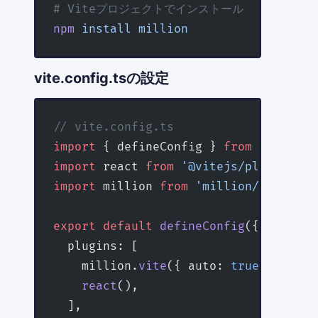
# Viteプロジェクトでインストール
npm
 install
 million
vite.config.tsの設定
// vite.config.ts
import
 { defineConfig } 
from
 'vite'
;
import
 react 
from
 '@vitejs/plugin-rea
import
 million 
from
 'million/compiler
export
 default
 defineConfig
({
  plugins: [
    million.
vite
({ auto: 
true
 }),
    react
(),
  ],