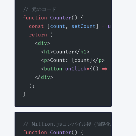
// 元のコード
function
 Counter
() {
  const
 [
count
, 
setCount
] 
=
 useState
(
  return
 (
    <
div
>
      <
h1
>Counter</
h1
>
      <
p
>Count: {count}</
p
>
      <
button
 onClick
=
{() 
=>
 setCount
    </
div
>
  );
}
// Million.jsコンパイル後（簡略化）
function
 Counter
() {