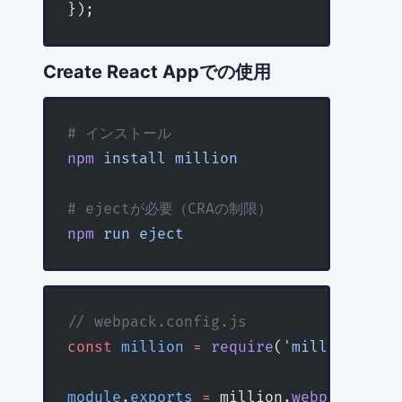
});
Create React Appでの使用
# インストール
npm
 install
 million
# ejectが必要（CRAの制限）
npm
 run
 eject
// webpack.config.js
const
 million
 =
 require
(
'million/comp
module
.
exports
 =
 million.
webpack
({