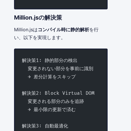
Million.jsの解決策
Million.jsは
コンパイル時に静的解析
を行
い、以下を実現します。
解決策1: 静的部分の検出
  変更されない部分を事前に識別
  → 差分計算をスキップ
解決策2: Block Virtual DOM
  変更される部分のみを追跡
  → 最小限の更新で済む
解決策3: 自動最適化