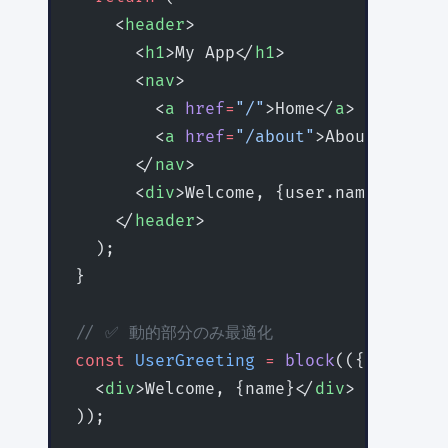
    <
header
>
      <
h1
>My App</
h1
>
      <
nav
>
        <
a
 href
=
"/"
>Home</
a
>
        <
a
 href
=
"/about"
>About</
a
>
      </
nav
>
      <
div
>Welcome, {user.name}</
div
>
    </
header
>
  );
}
// ✅ 動的部分のみ最適化
const
 UserGreeting
 =
 block
(({ 
name
 })
  <
div
>Welcome, {name}</
div
>
));