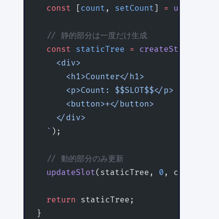
  const
 [
count
, 
setCount
] 
=
 useState
(
  // 静的部分は一度だけ生成
  const
 staticTree
 =
 createStaticTree
    <div>
      <h1>Counter</h1>
      <p>Count: $$SLOT$$</p>
      <button>+</button>
    </div>
  `
);
  // 動的部分のみ更新
  updateSlot
(staticTree, 
0
, count);
  return
 staticTree;
}