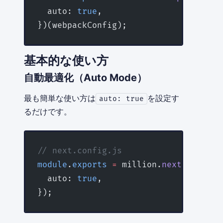
  auto: 
true
,
})(webpackConfig);
基本的な使い方
自動最適化（Auto Mode）
最も簡単な使い方は
を設定す
auto: true
るだけです。
// next.config.js
module
.
exports
 =
 million.
next
(nextCon
  auto: 
true
,
});