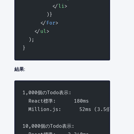
          </
li
>
        )}
      </
For
>
    </
ul
>
  );
}
結果
:
1,000個のTodo表示:
  React標準:      180ms
  Million.js:      52ms (3.5倍高速化)
10,000個のTodo表示: