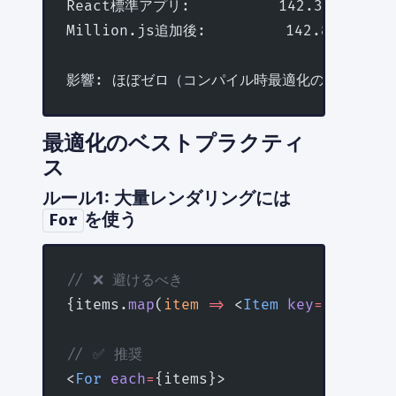
React標準アプリ:          142.3 KB
Million.js追加後:         142.8 KB (+0
影響: ほぼゼロ（コンパイル時最適化のため）
最適化のベストプラクティ
ス
ルール1: 大量レンダリングには
を使う
For
// ❌ 避けるべき
{items.
map
(
item
 =>
 <
Item
 key
=
{item.id
// ✅ 推奨
<
For
 each
=
{items}>