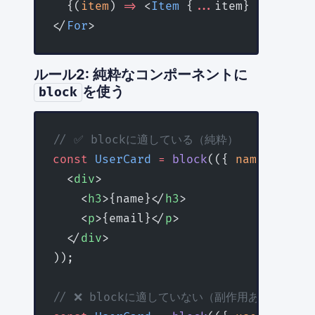
  {(
item
) 
=>
 <
Item
 {
...
item} />}
</
For
>
ルール2: 純粋なコンポーネントに
を使う
block
// ✅ blockに適している（純粋）
const
 UserCard
 =
 block
(({ 
name
, 
email
  <
div
>
    <
h3
>{name}</
h3
>
    <
p
>{email}</
p
>
  </
div
>
));
// ❌ blockに適していない（副作用あり）