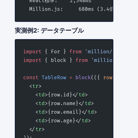
  React標準:    2,340ms
  Million.js:     680ms (3.4倍高速化)
実測例2: データテーブル
import
 { For } 
from
 'million/react'
;
import
 { block } 
from
 'million/react'
const
 TableRow
 =
 block
(({ 
row
 }) 
=>
 (
  <
tr
>
    <
td
>{row.id}</
td
>
    <
td
>{row.name}</
td
>
    <
td
>{row.email}</
td
>
    <
td
>{row.age}</
td
>
  </
tr
>