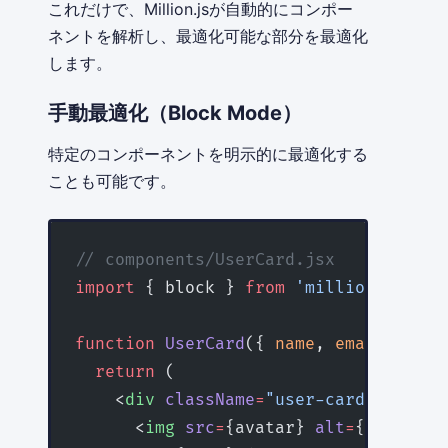
これだけで、Million.jsが自動的にコンポー
ネントを解析し、最適化可能な部分を最適化
します。
手動最適化（Block Mode）
特定のコンポーネントを明示的に最適化する
ことも可能です。
// components/UserCard.jsx
import
 { block } 
from
 'million/react'
function
 UserCard
({ 
name
, 
email
, 
avat
  return
 (
    <
div
 className
=
"user-card"
>
      <
img
 src
=
{avatar} 
alt
=
{name} />