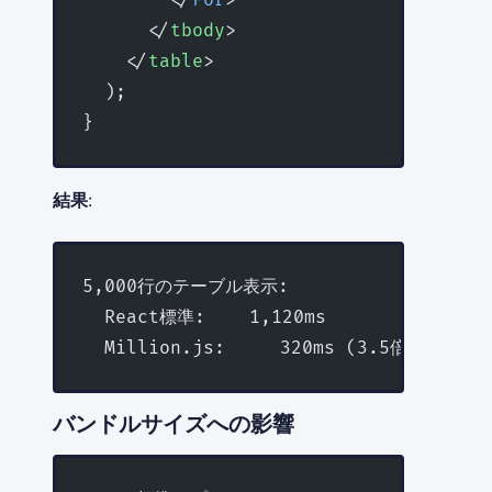
        </
For
>
      </
tbody
>
    </
table
>
  );
}
結果
:
5,000行のテーブル表示:
  React標準:    1,120ms
  Million.js:     320ms (3.5倍高速化)
バンドルサイズへの影響