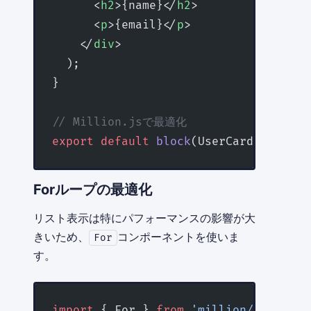
      <
h2
>{name}</
h2
>
      <
p
>{email}</
p
>
    </
div
>
  );
}
// Million.jsで最適化
export
 default
 block
(UserCard);
Forループの最適化
リスト表示は特にパフォーマンスの影響が大
きいため、
コンポーネントを使いま
For
す。
import
 { For } 
from
 'million/react'
;