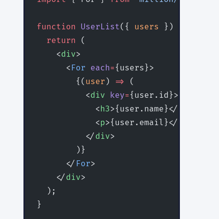
function
 UserList
({ 
users
 }) {
  return
 (
    <
div
>
      <
For
 each
=
{users}>
        {(
user
) 
=>
 (
          <
div
 key
=
{user.id}>
            <
h3
>{user.name}</
h3
>
            <
p
>{user.email}</
p
>
          </
div
>
        )}
      </
For
>
    </
div
>
  );
}