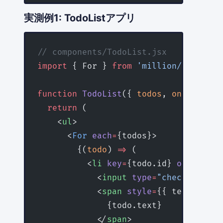
実測例1: TodoListアプリ
// components/TodoList.jsx
import
 { For } 
from
 'million/react'
;
function
 TodoList
({ 
todos
, 
onToggle
 }
  return
 (
    <
ul
>
      <
For
 each
=
{todos}>
        {(
todo
) 
=>
 (
          <
li
 key
=
{todo.id} 
onClick
=
{
            <
input
 type
=
"checkbox"
 ch
            <
span
 style
=
{{ textDecora
              {todo.text}
            </
span
>