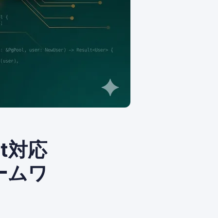
pt対応
ームワ