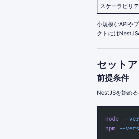
スケーラビリテ
小規模なAPIや
クトにはNest
セットア
前提条件
NestJSを始める
node
 --ve
npm
 --ver