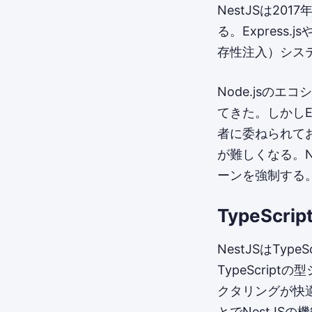
NestJSは201
る。Express.
存性注入）シス
Node.jsのエ
てきた。しかしE
者に委ねられて
が難しくなる。N
ーンを強制する
TypeSc
NestJSはTy
TypeScri
クタリングが快適に
とでNestJS