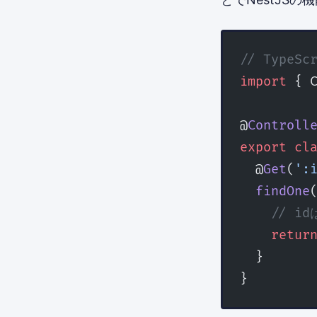
// TypeS
import
 { 
@
Controll
export
 cl
  @
Get
(
':
  findOne
    // 
    retur
  }
}