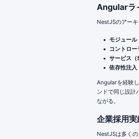
Angula
NestJSのア
モジュール（
コントローラー
サービス（Se
依存性注入（De
Angularを
ンドで同じ設計
ながる。
企業採用実
NestJSは多く