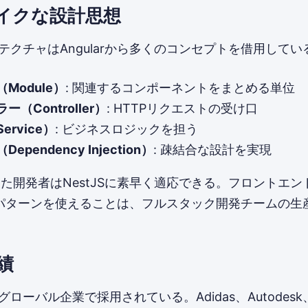
rライクな設計思想
ーキテクチャはAngularから多くのコンセプトを借用してい
Module）
: 関連するコンポーネントをまとめる単位
（Controller）
: HTTPリクエストの受け口
rvice）
: ビジネスロジックを担う
pendency Injection）
: 疎結合な設計を実現
経験した開発者はNestJSに素早く適応できる。フロントエ
パターンを使えることは、フルスタック開発チームの生
績
のグローバル企業で採用されている。Adidas、Autodesk