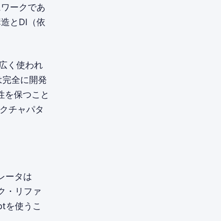
レームワークであ
構造とDI（依
が広く使われ
は完全に開発
性を保つこと
テクチャパタ
コレータは
ック・リファ
ptを使うこ