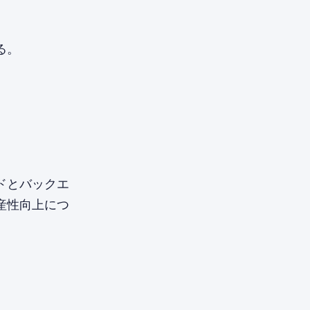
る。
ンドとバックエ
産性向上につ
、