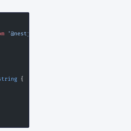
om
 '@nestjs/common'
;
string
 {