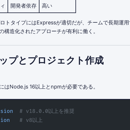
ィ
開発者依存
高い
プロトタイプにはExpressが適切だが、チームで長期運
JSの構造化されたアプローチが有利に働く。
ップとプロジェクト作成
にはNode.js 16以上とnpmが必要である。
rsion
  # v18.0.0以上を推奨
sion
   # v8以上