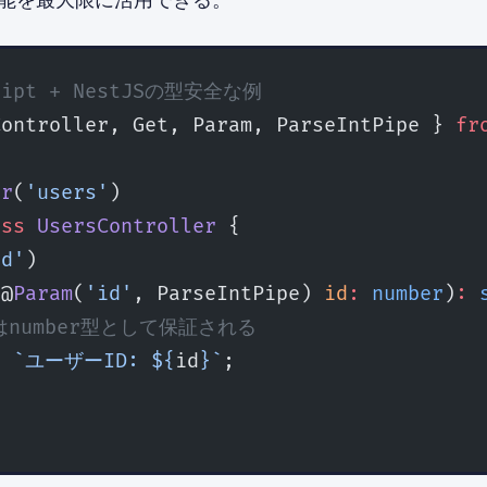
cript + NestJSの型安全な例
Controller, Get, Param, ParseIntPipe } 
fr
er
(
'users'
)
ass
 UsersController
 {
id'
)
(@
Param
(
'id'
, ParseIntPipe) 
id
:
 number
)
:
 
idはnumber型として保証される
n
 `ユーザーID: ${
id
}`
;