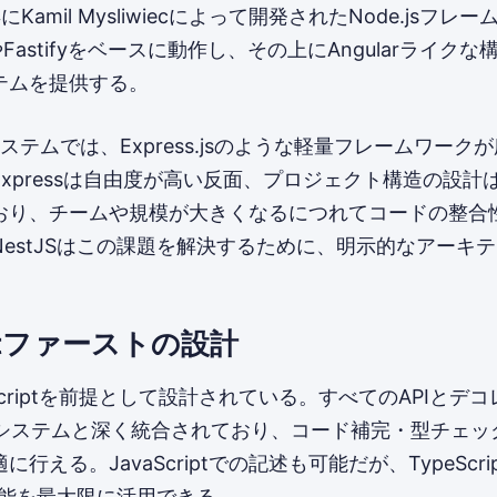
7年にKamil Mysliwiecによって開発されたNode.jsフ
jsやFastifyをベースに動作し、その上にAngularライクな
テムを提供する。
コシステムでは、Express.jsのような軽量フレームワーク
xpressは自由度が高い反面、プロジェクト構造の設計
おり、チームや規模が大きくなるにつれてコードの整合
estJSはこの課題を解決するために、明示的なアーキ
。
riptファーストの設計
peScriptを前提として設計されている。すべてのAPIとデ
ptの型システムと深く統合されており、コード補完・型チェ
行える。JavaScriptでの記述も可能だが、TypeScri
の機能を最大限に活用できる。