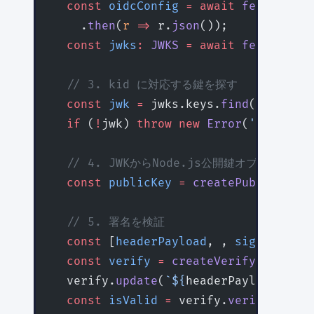
  const
 oidcConfig
 =
 await
 fetch
(
`${
i
    .
then
(
r
 =>
 r.
json
());
  const
 jwks
:
 JWKS
 =
 await
 fetch
(oidc
  // 3. kid に対応する鍵を探す
  const
 jwk
 =
 jwks.keys.
find
(
k
 =>
 k.k
  if
 (
!
jwk) 
throw
 new
 Error
(
'公開鍵が見
  // 4. JWKからNode.js公開鍵オブジェクト
  const
 publicKey
 =
 createPublicKey
({
  // 5. 署名を検証
  const
 [
headerPayload
, , 
signatureB6
  const
 verify
 =
 createVerify
(
'SHA256
  verify.
update
(
`${
headerPayload
}`
);
  const
 isValid
 =
 verify.
verify
(