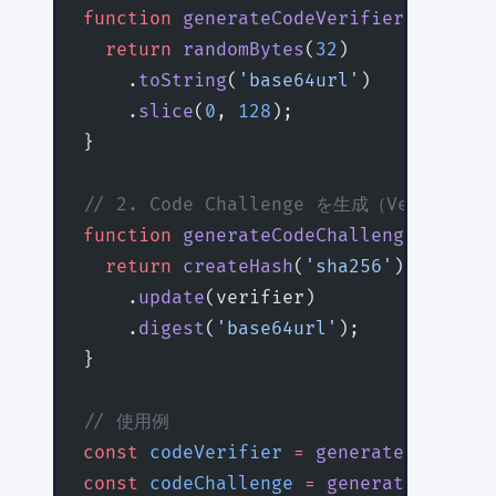
function
 generateCodeVerifier
()
:
 stri
  return
 randomBytes
(
32
)
    .
toString
(
'base64url'
)
    .
slice
(
0
, 
128
);
}
// 2. Code Challenge を生成（Verifier
function
 generateCodeChallenge
(
verifi
  return
 createHash
(
'sha256'
)
    .
update
(verifier)
    .
digest
(
'base64url'
);
}
// 使用例
const
 codeVerifier
 =
 generateCodeVeri
const
 codeChallenge
 =
 generateCodeCha