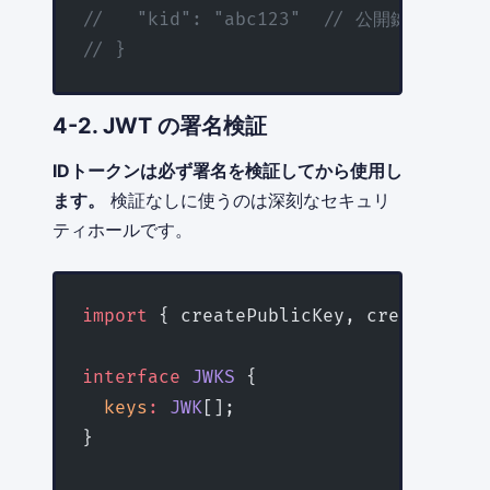
//   "kid": "abc123"  // 公開鍵ID
// }
4-2. JWT の署名検証
IDトークンは必ず署名を検証してから使用し
ます。
検証なしに使うのは深刻なセキュリ
ティホールです。
import
 { createPublicKey, createVerif
interface
 JWKS
 {
  keys
:
 JWK
[];
}