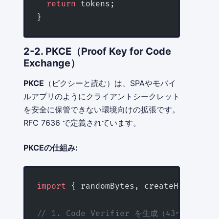
  return
 tokens;
}
2-2. PKCE（Proof Key for Code
Exchange）
PKCE
（ピクシーと読む）は、SPAやモバイ
ルアプリのようにクライアントシークレット
を安全に保管できない環境向けの拡張です。
RFC 7636 で定義されています。
PKCEの仕組み:
import
 { randomBytes, createHash } 
fr
// 1. Code Verifier を生成（43〜128