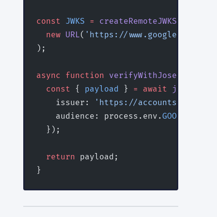
const
 JWKS
 =
 createRemoteJWKSet
(
  new
 URL
(
'https://www.googleapis.com
);
async
 function
 verifyWithJose
(
idToken
  const
 { 
payload
 } 
=
 await
 jwtVerify
    issuer: 
'https://accounts.google.
    audience: process.env.
GOOGLE_CLIE
  });
  return
 payload;
}