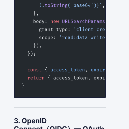
      ).
toString
(
'base64'
)
}`
,
    },
    body: 
new
 URLSearchParams
({
      grant_type: 
'client_credentials
      scope: 
'read:data write:data'
,
    }),
  });
  const
 { 
access_token
, 
expires_in
 } 
  return
 { access_token, expires_in }
}
3. OpenID
Connect（OIDC）— OAuth