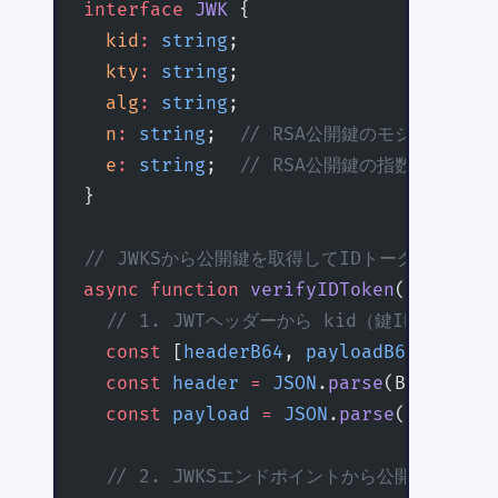
interface
 JWK
 {
  kid
:
 string
;
  kty
:
 string
;
  alg
:
 string
;
  n
:
 string
;  
// RSA公開鍵のモジュラス
  e
:
 string
;  
// RSA公開鍵の指数
}
// JWKSから公開鍵を取得してIDトークンを検証
async
 function
 verifyIDToken
(
idToken
:
  // 1. JWTヘッダーから kid（鍵ID）を取得
  const
 [
headerB64
, 
payloadB64
] 
=
 idT
  const
 header
 =
 JSON
.
parse
(Buffer.
fr
  const
 payload
 =
 JSON
.
parse
(Buffer.
f
  // 2. JWKSエンドポイントから公開鍵を取得