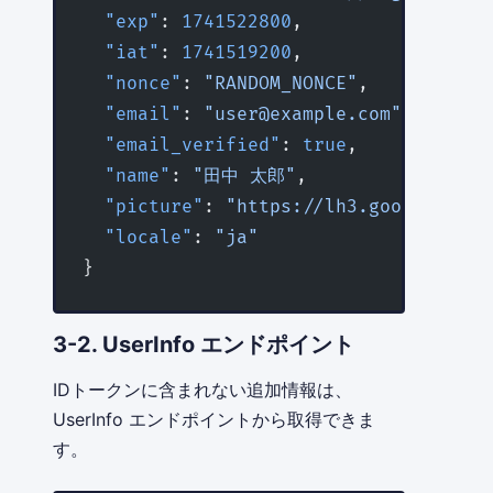
  "exp"
: 
1741522800
,                 
  "iat"
: 
1741519200
,                 
  "nonce"
: 
"RANDOM_NONCE"
,           
  "email"
: 
"user@example.com"
,       
  "email_verified"
: 
true
,            
  "name"
: 
"田中 太郎"
,                
  "picture"
: 
"https://lh3.googleuserc
  "locale"
: 
"ja"
                   
}
3-2. UserInfo エンドポイント
IDトークンに含まれない追加情報は、
UserInfo エンドポイントから取得できま
す。