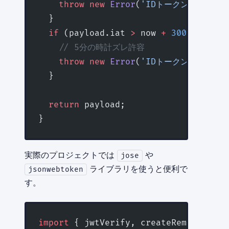
    throw
 new
 Error
(
'IDトークンが期限切れ
  }
  if
 (payload.iat 
>
 now 
+
 300
) {
    // 5分の時計ズレ許容
    throw
 new
 Error
(
'IDトークンの発行時
  }
  return
 payload;
}
実際のプロジェクトでは
や
jose
ライブラリを使うと便利で
jsonwebtoken
す。
import
 { jwtVerify, createRemoteJWKSe