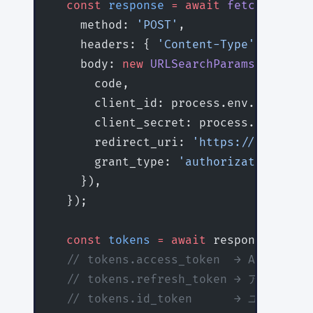
  const
 response
 =
 await
 fetch
(
'https
    method: 
'POST'
,
    headers: { 
'Content-Type'
: 
'appli
    body: 
new
 URLSearchParams
({
      code,
      client_id: process.env.
GOOGLE_C
      client_secret: process.env.
GOOG
      redirect_uri: 
'https://example.
      grant_type: 
'authorization_code
    }),
  });
  const
 tokens
 =
 await
 response.
json
(
  // tokens.access_token  → APIアクセ
  // tokens.refresh_token → アクセ
  // tokens.id_token      → ユーザー情