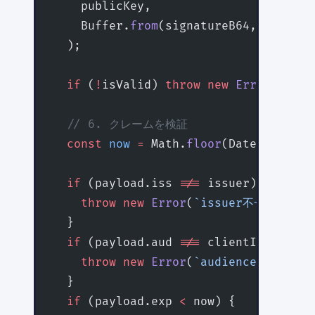
    publicKey,
    Buffer.
from
(signatureB64, 
'base64
  );
  if
 (
!
isValid) 
throw
 new
 Error
(
'ID
  // 6. クレームを検証
  const
 now
 =
 Math.
floor
(Date.
now
() 
/
  if
 (payload.iss 
!==
 issuer) {
    throw
 new
 Error
(
`issuer不一致: 期待
  }
  if
 (payload.aud 
!==
 clientId) {
    throw
 new
 Error
(
`audience不一致: 
  }
  if
 (payload.exp 
<
 now) {