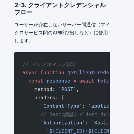
2-3. クライアントクレデンシャル
フロー
ユーザーが介在しないサーバー間通信（マイ
クロサービス間のAPI呼び出しなど）に使用
します。
// マシンtoマシン認証
async
 function
 getClientCredentialsTo
  const
 response
 =
 await
 fetch
(
'https
    method: 
'POST'
,
    headers: {
      'Content-Type'
: 
'application/x-
      // Basic認証: client_id:client
      'Authorization'
: 
`Basic ${
Buffe
        `${
CLIENT_ID
}:${
CLIENT_SECRET