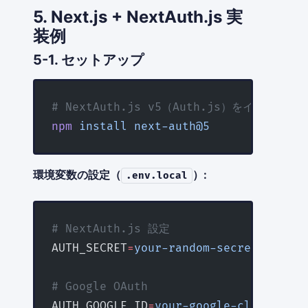
5. Next.js + NextAuth.js 実
装例
5-1. セットアップ
# NextAuth.js v5（Auth.js）をインストー
npm
 install
 next-auth@5
環境変数の設定（
）:
.env.local
# NextAuth.js 設定
AUTH_SECRET
=
your-random-secret-min-32
# Google OAuth
AUTH_GOOGLE_ID
=
your-google-client-id