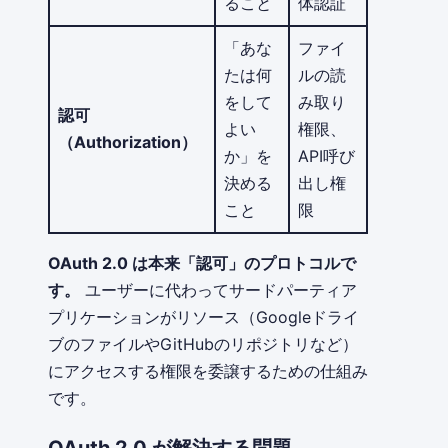
ること
体認証
「あな
ファイ
たは何
ルの読
をして
み取り
認可
よい
権限、
（Authorization）
か」を
API呼び
決める
出し権
こと
限
OAuth 2.0 は本来「認可」のプロトコルで
す。
ユーザーに代わってサードパーティア
プリケーションがリソース（Googleドライ
ブのファイルやGitHubのリポジトリなど）
にアクセスする権限を委譲するための仕組み
です。