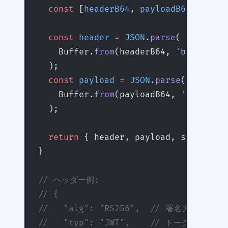
  const
 [
headerB64
, 
payloadB64
, 
signa
  const
 header
 =
 JSON
.
parse
(
    Buffer.
from
(headerB64, 
'base64url
  );
  const
 payload
 =
 JSON
.
parse
(
    Buffer.
from
(payloadB64, 
'base64ur
  );
  return
 { header, payload, signature
}
// ヘッダー例:
// {
//   "alg": "RS256",  // 署名アルゴリズ
//   "typ": "JWT",    // トークンタイプ