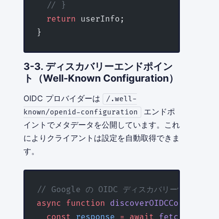
  // }
  return
 userInfo;
}
3-3. ディスカバリーエンドポイン
ト（Well-Known Configuration）
OIDC プロバイダーは
/.well-
エンドポ
known/openid-configuration
イントでメタデータを公開しています。これ
によりクライアントは設定を自動取得できま
す。
// Google の OIDC ディスカバリー情報を取得
async
 function
 discoverOIDCConfig
(
iss
  const
 response
 =
 await
 fetch
(