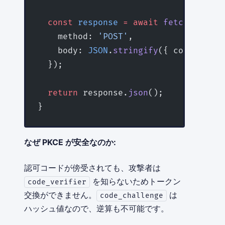
  const
 response
 =
 await
 fetch
(
'/api/
    method: 
'POST'
,
    body: 
JSON
.
stringify
({ code, code
  });
  return
 response.
json
();
}
なぜ PKCE が安全なのか:
認可コードが傍受されても、攻撃者は
を知らないためトークン
code_verifier
交換ができません。
は
code_challenge
ハッシュ値なので、逆算も不可能です。