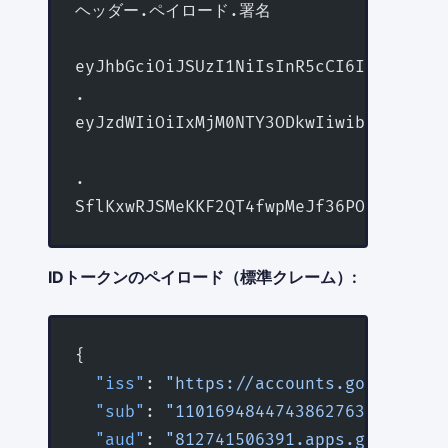
ヘッダー.ペイロード.署名
eyJhbGciOiJSUzI1NiIsInR5cCI6IkpXVCJ
.
eyJzdWIiOiIxMjM0NTY3ODkwIiwibmFtZSI6I
                                  
.
SflKxwRJSMeKKF2QT4fwpMeJf36POk6yJV..
IDトークンのペイロード（標準クレーム）:
{
  "iss"
: 
"https://accounts.google.com
  "sub"
: 
"110169484474386276334"
,    
  "aud"
: 
"812741506391.apps.googleuse