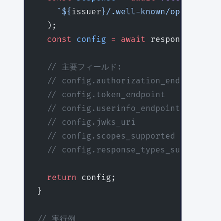
    `${
issuer
}/.well-known/openid-con
  );
  const
 config
 =
 await
 response.
json
(
  // 主要フィールド:
  // config.authorization_endpoin
  // config.token_endpoint      
  // config.userinfo_endpoint     
  // config.jwks_uri             
  // config.scopes_supported     
  // config.response_types_supporte
  return
 config;
}
// 実行例