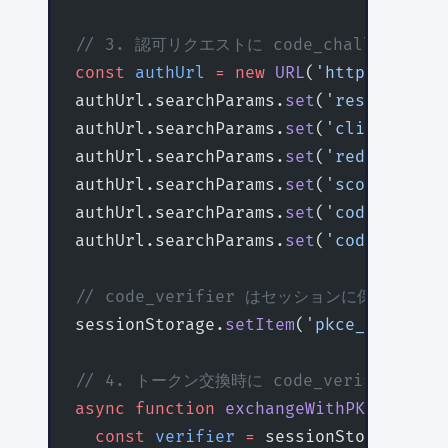
// 3. 認可リクエストに code_challenge 
const
 authUrl
 =
 new
 URL
(
'https://acco
authUrl.searchParams.
set
(
'response_ty
authUrl.searchParams.
set
(
'client_id'
,
authUrl.searchParams.
set
(
'redirect_ur
authUrl.searchParams.
set
(
'scope'
, 
'op
authUrl.searchParams.
set
(
'code_challe
authUrl.searchParams.
set
(
'code_challe
// code_verifier はセッションに保存してお
sessionStorage.
setItem
(
'pkce_verifier
// 4. トークン交換時に code_verifier を
async
 function
 exchangeWithPKCE
(
code
:
  const
 verifier
 =
 sessionStorage.
get