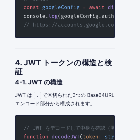
const
 googleConfig
 =
 await
 discoverOI
console.
log
(googleConfig.authorizatio
// https://accounts.google.com/o/oaut
4. JWT トークンの構造と検
証
4-1. JWT の構造
JWT は
で区切られた3つの Base64URL
.
エンコード部分から構成されます。
// JWT をデコードして中身を確認（署名検証な
function
 decodeJWT
(
token
:
 string
) {