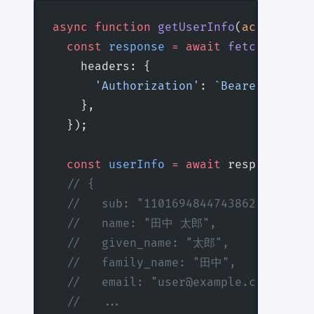
async
 function
 getUserInfo
(
accessToke
  const
 response
 =
 await
 fetch
(
'https
    headers: {
      'Authorization'
: 
`Bearer ${
acce
    },
  });
  const
 userInfo
 =
 await
 response.
jso
  // {
  //   sub: "110169484474386276334",
  //   name: "田中 太郎",
  //   given_name: "太郎",
  //   family_name: "田中",
  //   email: "user@example.com",
  //   ...