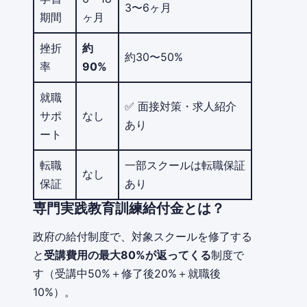
3〜6ヶ月
期間
ヶ月
挫折
約
約30〜50%
率
90%
就職
✅ 面接対策・求人紹介
サポ
なし
あり
ート
転職
一部スクールは転職保証
なし
保証
あり
専門実践教育訓練給付金とは？
政府の給付制度で、対象スクールを修了する
と
受講費用の最大80%が返ってくる
制度で
す（受講中50%＋修了後20%＋就職後
10%）。