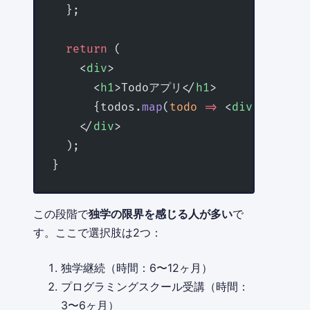
  };
  return
 (
    <
div
>
      <
h1
>Todoアプリ</
h1
>
      {todos.
map
(
todo
 =>
 <
div
 key
=
{to
    </
div
>
  );
}
この段階で
独学の限界を感じる人が多い
で
す。ここで選択肢は2つ：
独学継続（時間：6〜12ヶ月）
プログラミングスクール受講（時間：
3〜6ヶ月）