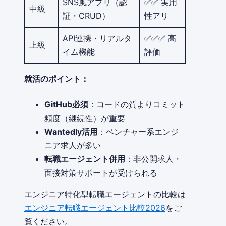
SNS風アプリ（認
✅✅ 実用
中級
証・CRUD）
性アリ
API連携・リアルタ
✅✅✅ 高
上級
イム機能
評価
就活のポイント：
GitHub必須
：コードの質よりコミット
頻度（継続性）が重要
Wantedly活用
：ベンチャー系エンジ
ニア求人が多い
転職エージェント併用
：非公開求人・
面接対策サポートが受けられる
エンジニア特化型転職エージェントの比較は
エンジニア転職エージェント比較2026
をご
覧ください。