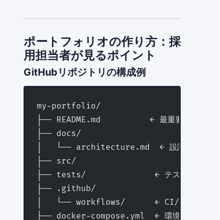
ポートフォリオの作り方：採
用担当者が見るポイント
GitHubリポジトリの構成例
my-portfolio/
├── README.md          ← 最重要
├── docs/
│   └── architecture.md  ← 設計意図
├── src/
├── tests/              ← テストがあ
├── .github/
│   └── workflows/      ← CI/CDが
├── docker-compose.yml  ← 環境構築が楽