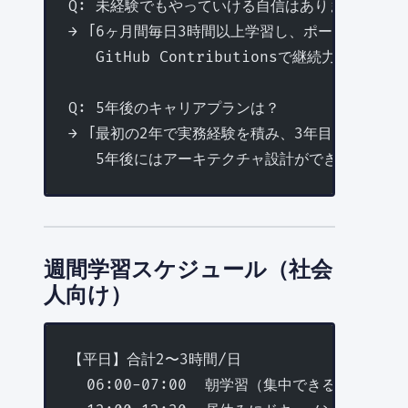
Q: 未経験でもやっていける自信はありますか？
→ 「6ヶ月間毎日3時間以上学習し、ポートフォリ
   GitHub Contributionsで継続力を示せま
Q: 5年後のキャリアプランは？
→ 「最初の2年で実務経験を積み、3年目にはチー
   5年後にはアーキテクチャ設計ができるエンジ
週間学習スケジュール（社会
人向け）
【平日】合計2〜3時間/日
  06:00-07:00  朝学習（集中できる時間帯）