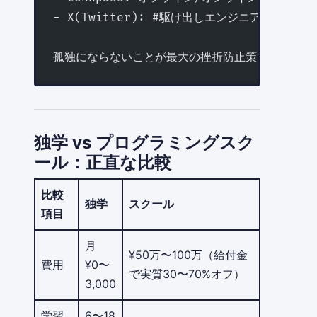
- X(Twitter): #駆け出しエンジニア タグ
孤独にならないことが最大の挫折防止策です。
独学 vs プログラミングスク
ール：正直な比較
比較
独学
スクール
項目
月
¥50万〜100万（給付金
費用
¥0〜
で実質30〜70%オフ）
3,000
学習
6〜18