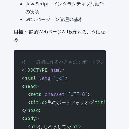
JavaScript：インタラクティブな動作
の実装
Git：バージョン管理の基本
目標：
静的Webページを1枚作れるようにな
る
<!-- 最初に作るべきもの：ポートフォリオサイトの
<!
DOCTYPE
 html
>
<
html
 lang
=
"ja"
>
<
head
>
  <
meta
 charset
=
"UTF-8"
>
  <
title
>私のポートフォリオ</
title
>
</
head
>
<
body
>
  <
h1
>はじめまして</
h1
>