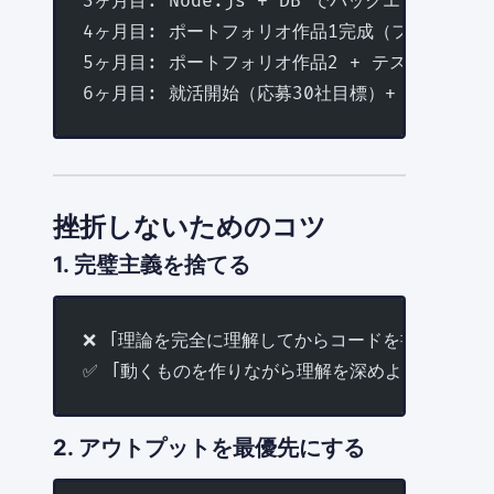
3ヶ月目: Node.js + DB でバックエンドAPI構
4ヶ月目: ポートフォリオ作品1完成（フルスタッ
5ヶ月目: ポートフォリオ作品2 + テスト + CI/
6ヶ月目: 就活開始（応募30社目標）+ 面接対策
挫折しないためのコツ
1. 完璧主義を捨てる
❌ 「理論を完全に理解してからコードを書こう」
✅ 「動くものを作りながら理解を深めよう」
2. アウトプットを最優先にする