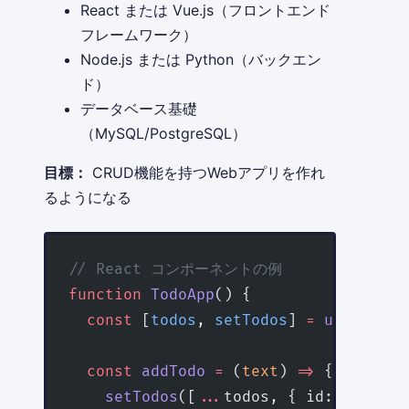
React または Vue.js（フロントエンド
フレームワーク）
Node.js または Python（バックエン
ド）
データベース基礎
（MySQL/PostgreSQL）
目標：
CRUD機能を持つWebアプリを作れ
るようになる
// React コンポーネントの例
function
 TodoApp
() {
  const
 [
todos
, 
setTodos
] 
=
 useState
(
  const
 addTodo
 =
 (
text
) 
=>
 {
    setTodos
([
...
todos, { id: Date.
no