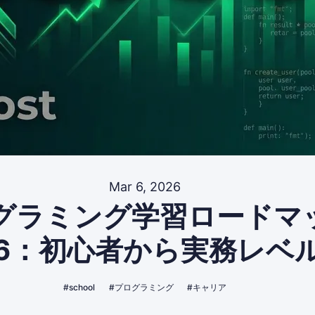
Mar 6, 2026
グラミング学習ロードマ
26：初心者から実務レベ
#school
#プログラミング
#キャリア