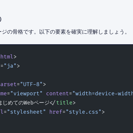
間）
ページの骨格です。以下の要素を確実に理解しましょう。
 html
>
g
=
"ja"
>
harset
=
"UTF-8"
>
ame
=
"viewport"
 content
=
"width=device-widt
はじめてのWebページ</
title
>
el
=
"stylesheet"
 href
=
"style.css"
>