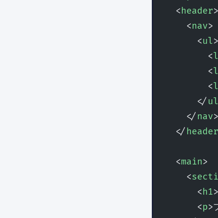
  <
header
    <
nav
>
      <
ul
        <
        <
        <
      </
u
    </
nav
  </
heade
  <
main
>
    <
sect
      <
h1
      <
p
>