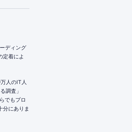
コーディング
の定着によ
万人のIT人
する調査」
からでもプロ
十分にありま