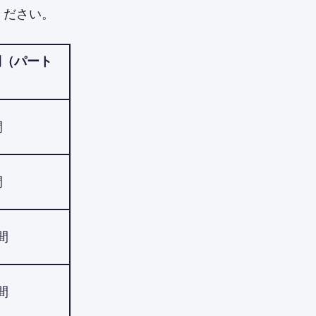
ください。
間（パート
）
間
間
週間
週間