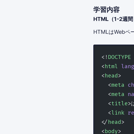
学習内容
HTML（1-2週
HTMLはWeb
<!
DOCTYPE
<
html
 lan
<
head
>
  <
meta
 c
  <
meta
 n
  <
title
>
  <
link
 r
</
head
>
<
body
>