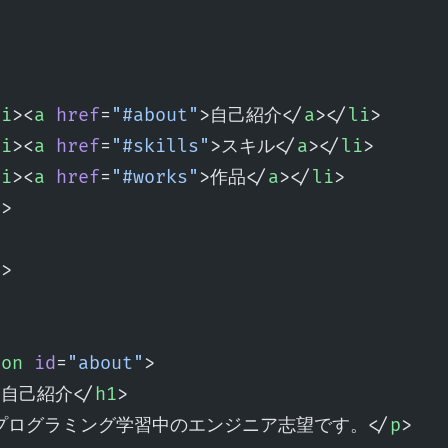
>
>
li
><
a
 href
=
"#about"
>自己紹介</
a
></
li
>
li
><
a
 href
=
"#skills"
>スキル</
a
></
li
>
li
><
a
 href
=
"#works"
>作品</
a
></
li
>
l
>
>
r
>
ion
 id
=
"about"
>
>自己紹介</
h1
>
プログラミング学習中のエンジニア志望です。</
p
>