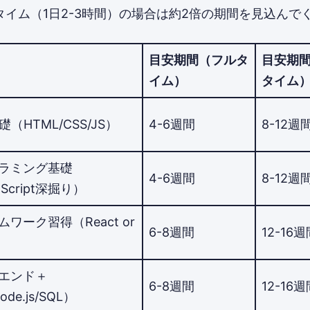
イム（1日2-3時間）の場合は約2倍の期間を見込んで
目安期間（フルタ
目安期
イム）
タイム
礎（HTML/CSS/JS）
4-6週間
8-12週
ラミング基礎
4-6週間
8-12週
aScript深掘り）
ワーク習得（React or
6-8週間
12-16
エンド＋
6-8週間
12-16
de.js/SQL）