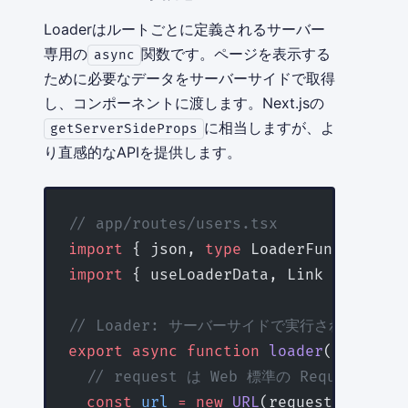
Loaderはルートごとに定義されるサーバー
専用の
関数です。ページを表示する
async
ために必要なデータをサーバーサイドで取得
し、コンポーネントに渡します。Next.jsの
に相当しますが、よ
getServerSideProps
り直感的なAPIを提供します。
// app/routes/users.tsx
import
 { json, 
type
 LoaderFunctionArg
import
 { useLoaderData, Link } 
from
 '
// Loader: サーバーサイドで実行される
export
 async
 function
 loader
({ 
reques
  // request は Web 標準の Request オ
  const
 url
 =
 new
 URL
(request.url);