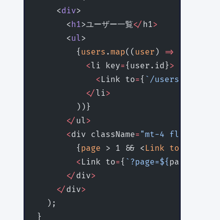
    <
div
>
      <
h1
>ユーザー一覧
</
h1
>
      <
ul
>
        {
users
.
map
((
user
) 
=>
 (
          <
li key
=
{user.id}
>
            <
Link to
=
{
`/users/${
user
.
          </
li
>
        ))}
      </
ul
>
      <
div className
=
"mt-4 flex gap-2
        {
page
 > 1 && <
Link
 to
=
{
`?page
        <
Link to
=
{
`?page=${
page
 +
 1
}`
      </
div
>
    </
div
>
  );
}