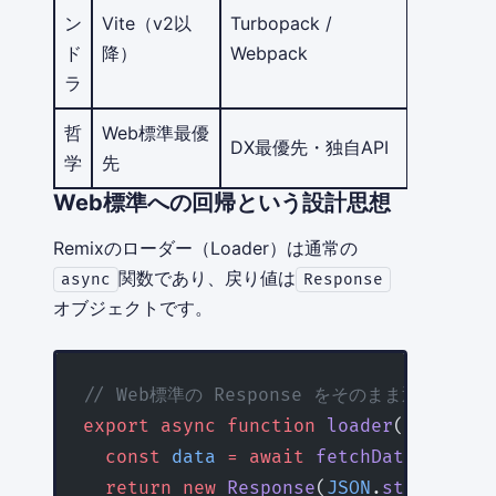
ン
Vite（v2以
Turbopack /
Vite
ド
降）
Webpack
ラ
哲
Web標準最優
シンプリ
DX最優先・独自API
学
先
シティ
Web標準への回帰という設計思想
Remixのローダー（Loader）は通常の
関数であり、戻り値は
async
Response
オブジェクトです。
// Web標準の Response をそのまま返せる
export
 async
 function
 loader
() {
  const
 data
 =
 await
 fetchData
();
  return
 new
 Response
(
JSON
.
stringify
(