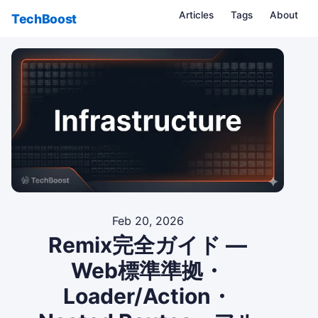
Articles
Tags
About
TechBoost
Feb 20, 2026
Remix完全ガイド —
Web標準準拠・
Loader/Action・