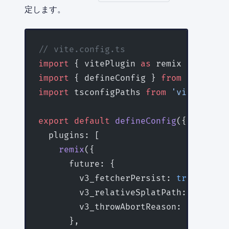
定します。
// vite.config.ts
import
 { vitePlugin 
as
 remix } 
from
 '
import
 { defineConfig } 
from
 'vite'
;
import
 tsconfigPaths 
from
 'vite-tscon
export
 default
 defineConfig
({
  plugins: [
    remix
({
      future: {
        v3_fetcherPersist: 
true
,
        v3_relativeSplatPath: 
true
,
        v3_throwAbortReason: 
true
,
      },