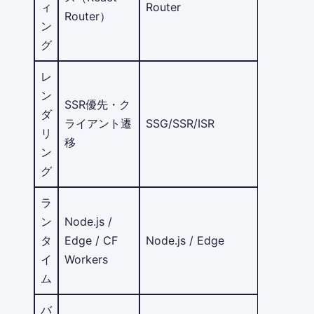
ィ
Router
ベース
Router）
ン
グ
レ
ン
SSR優先・ク
ダ
ライアント遷
SSG/SSR/ISR
SSG/SSR
リ
移
ン
グ
ラ
ン
Node.js /
Node.js /
タ
Edge / CF
Node.js / Edge
Edge
イ
Workers
ム
バ