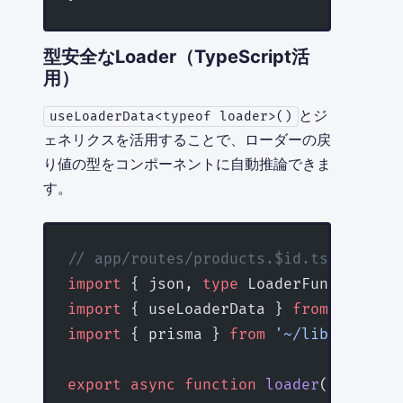
型安全なLoader（TypeScript活
用）
とジ
useLoaderData<typeof loader>()
ェネリクスを活用することで、ローダーの戻
り値の型をコンポーネントに自動推論できま
す。
// app/routes/products.$id.tsx
import
 { json, 
type
 LoaderFunctionArg
import
 { useLoaderData } 
from
 '@remix
import
 { prisma } 
from
 '~/lib/db.serv
export
 async
 function
 loader
({ 
params