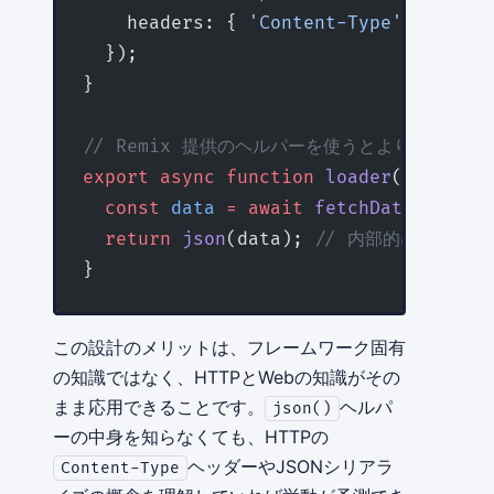
    headers: { 
'Content-Type'
: 
'appli
  });
}
// Remix 提供のヘルパーを使うとより簡潔
export
 async
 function
 loader
() {
  const
 data
 =
 await
 fetchData
();
  return
 json
(data); 
// 内部的に Respo
}
この設計のメリットは、フレームワーク固有
の知識ではなく、HTTPとWebの知識がその
まま応用できることです。
ヘルパ
json()
ーの中身を知らなくても、HTTPの
ヘッダーやJSONシリアラ
Content-Type