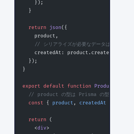
    });
  }
  return
 json
({
    product,
    // シリアライズが必要なデータは明示的に
    createdAt: product.createdAt.
toIS
  });
}
export
 default
 function
 ProductDetail
  // product の型は Prisma の型から自動
  const
 { 
product
, 
createdAt
 } 
=
 useL
  return
 (
    <
div
>