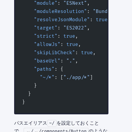
    "module"
: 
"ESNext"
,
    "moduleResolution"
: 
"Bundler"
,
    "resolveJsonModule"
: 
true
,
    "target"
: 
"ES2022"
,
    "strict"
: 
true
,
    "allowJs"
: 
true
,
    "skipLibCheck"
: 
true
,
    "baseUrl"
: 
"."
,
    "paths"
: {
      "~/*"
: [
"./app/*"
]
    }
  }
}
パスエイリアス
を設定しておくこと
~/
で、
のような
../../components/Button