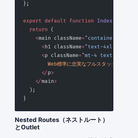
};
export
 default
 function
 Index
() {
  return
 (
    <
main className
=
"container mx-aut
      <
h1 className
=
"text-4xl font-bo
      <
p className
=
"mt-4 text-lg text
        Web標準に忠実なフルスタックフレーム
      </
p
>
    </
main
>
  );
}
Nested Routes（ネストルート）
とOutlet