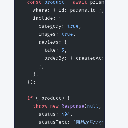
  const
 product
 =
 await
 prisma.produc
    where: { id: params.id },
    include: {
      category: 
true
,
      images: 
true
,
      reviews: {
        take: 
5
,
        orderBy: { createdAt: 
'desc'
 
      },
    },
  });
  if
 (
!
product) {
    throw
 new
 Response
(
null
, {
      status: 
404
,
      statusText: 
'商品が見つかりません'
,