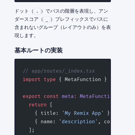
ドット（
）でパスの階層を表現し、アン
.
ダースコア（
）プレフィックスでパスに
_
含まれないグループ（レイアウトのみ）を表
現します。
基本ルートの実装
// app/routes/_index.tsx
import
 type
 { MetaFunction } 
from
 '@r
export
 const
 meta
:
 MetaFunction
 =
 () 
  return
 [
    { title: 
'My Remix App'
 },
    { name: 
'description'
, content: 
'
  ];