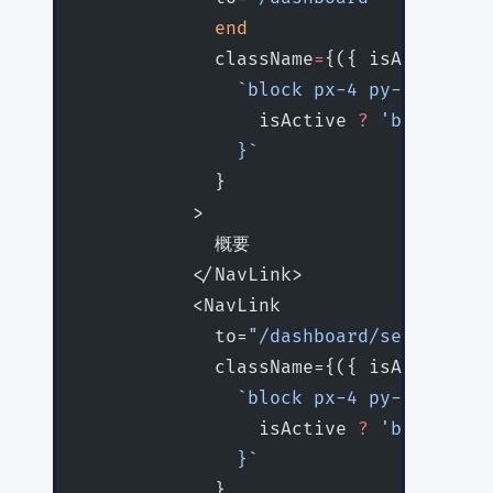
            end
            className
=
{({ isActive })
              `block px-4 py-2 rounde
                isActive
 ?
 'bg-blue-6
              }`
            }
          >
            概要
          </NavLink>
          <NavLink
            to=
"/dashboard/settings"
            className={({ isActive })
              `block px-4 py-2 rounde
                isActive
 ?
 'bg-blue-6
              }`
            }