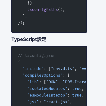
    }),
    tsconfigPaths
(),
  ],
});
TypeScript設定
// tsconfig.json
{
  "include"
: [
"env.d.ts"
, 
"**/*.ts"
, 
  "compilerOptions"
: {
    "lib"
: [
"DOM"
, 
"DOM.Iterable"
, 
"E
    "isolatedModules"
: 
true
,
    "esModuleInterop"
: 
true
,
    "jsx"
: 
"react-jsx"
,