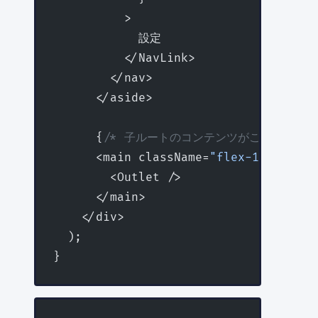
          >
            設定
          </NavLink>
        </nav>
      </aside>
      {
/* 子ルートのコンテンツがここに挿入さ
      <main className=
"flex-1 p-8"
>
        <Outlet />
      </main>
    </div>
  );
}