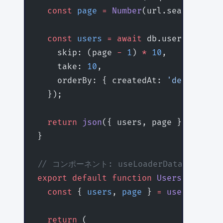
  const
 page
 =
 Number
(url.searchParam
  const
 users
 =
 await
 db.user.
findMan
    skip: (page 
-
 1
) 
*
 10
,
    take: 
10
,
    orderBy: { createdAt: 
'desc'
 },
  });
  return
 json
({ users, page });
}
// コンポーネント: useLoaderData で型
export
 default
 function
 Users
() {
  const
 { 
users
, 
page
 } 
=
 useLoaderDa
  return
 (