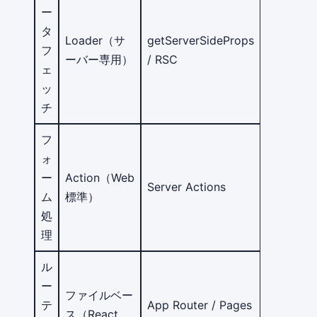
ー
タ
Loader（サ
getServerSideProps
フ
load関数
ーバー専用）
/ RSC
ェ
ッ
チ
フ
ォ
ー
Action（Web
form
Server Actions
ム
標準）
actions
処
理
ル
ー
ファイルベー
テ
App Router / Pages
ファイル
ス（React