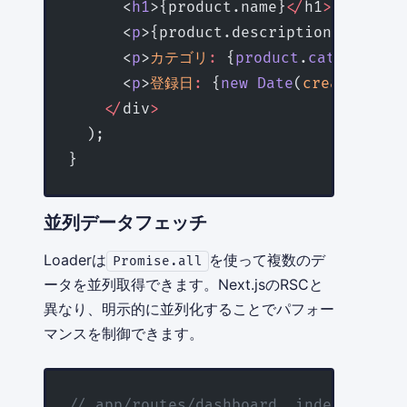
      <
h1
>{product.name}
</
h1
>
      <
p
>{product.description}
</
p
>
      <
p
>
カテゴリ
:
 {
product
.
category
.
n
      <
p
>
登録日
:
 {
new
 Date
(
createdAt
).
    </
div
>
  );
}
並列データフェッチ
Loaderは
を使って複数のデ
Promise.all
ータを並列取得できます。Next.jsのRSCと
異なり、明示的に並列化することでパフォー
マンスを制御できます。
// app/routes/dashboard._index.tsx