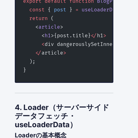
export
 default
 function
 BlogPost
() {
  const
 { 
post
 } 
=
 useLoaderData
<
type
  return
 (
    <
article
>
      <
h1
>{post.title}
</
h1
>
      <
div dangerouslySetInnerHTML
=
{{
    </
article
>
  );
}
4. Loader（サーバーサイド
データフェッチ・
useLoaderData）
Loaderの基本概念