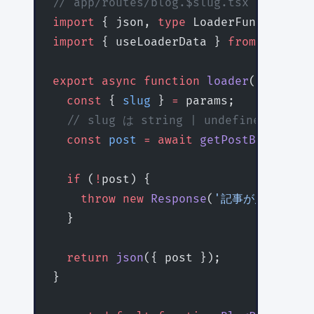
// app/routes/blog.$slug.tsx
import
 { json, 
type
 LoaderFunctionArg
import
 { useLoaderData } 
from
 '@remix
export
 async
 function
 loader
({ 
params
  const
 { 
slug
 } 
=
 params;
  // slug は string | undefined —
  const
 post
 =
 await
 getPostBySlug
(sl
  if
 (
!
post) {
    throw
 new
 Response
(
'記事が見つかりま
  }
  return
 json
({ post });
}