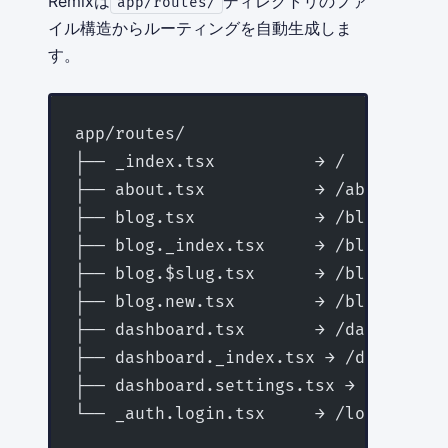
Remixは
ディレクトリのファ
app/routes/
イル構造からルーティングを自動生成しま
す。
app/routes/
├── _index.tsx          → /
├── about.tsx           → /about
├── blog.tsx            → /blog（
├── blog._index.tsx     → /blog
├── blog.$slug.tsx      → /blog/:slug
├── blog.new.tsx        → /blog/new
├── dashboard.tsx       → /dashb
├── dashboard._index.tsx → /dashboard
├── dashboard.settings.tsx → /dashboa
└── _auth.login.tsx     → /login