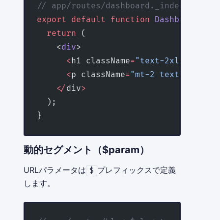
// app/routes/dashboard._index.tsx
export
 default
 function
 DashboardInde
  return
 (
    <
div
>
      <
h1 className
=
"text-2xl font-bo
      <
p className
=
"mt-2 text-gray-60
    </
div
>
  );
}
動的セグメント（$param）
URLパラメータは
プレフィックスで定義
$
します。