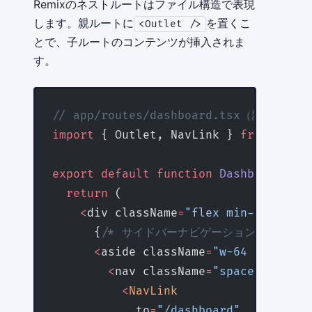
Remixのネストルートはファイル構造で表現
します。親ルートに
を置くこ
<Outlet />
とで、子ルートのコンテンツが挿入されま
す。
// app/routes/dashboard.tsx（親レイア
import
 { Outlet, NavLink } 
from
 '@rem
export
 default
 function
 DashboardLayo
  return
 (
    <
div className
=
"flex min-h-screen
      {
/* サイドバーナビゲーション */
}
      <
aside className
=
"w-64 bg-gray-
        <
nav className
=
"space-y-2"
>
          <
NavLink
            to
=
"/dashboard"