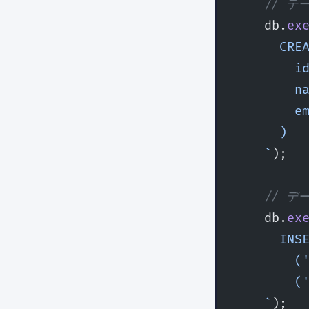
    // 
    db.
ex
      CRE
        i
        n
        e
      )
    `
);
    // 
    db.
ex
      INS
        (
        (
    `
);