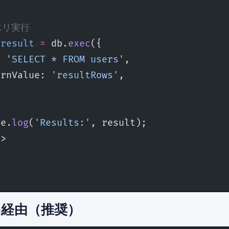
クエリ実行
 result
 =
 db.
exec
({
: 
'SELECT * FROM users'
,
urnValue: 
'resultRows'
,
le.
log
(
'Results:'
, result);
t
>
pm経由（推奨）