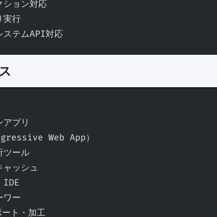
クション対応
リ実行
システムAPI対応
ス
ンアプリ
gressive Web App）
析ツール
キャッシュ
IDE
ーワー
ンポート・加工