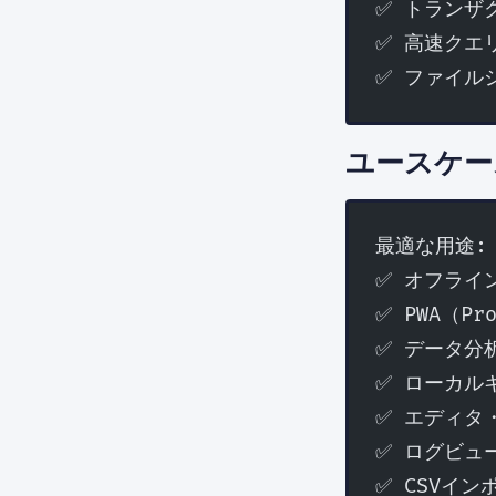
✅ トランザ
✅ 高速クエ
✅ ファイル
ユースケー
最適な用途:
✅ オフライ
✅ PWA（Pro
✅ データ分
✅ ローカル
✅ エディタ・
✅ ログビュ
✅ CSVイ