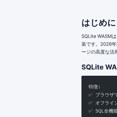
はじめに
SQLite WA
装です。202
ージの高度な活
SQLite 
特徴:
✅ ブラウザで
✅ オフライ
✅ SQL全機