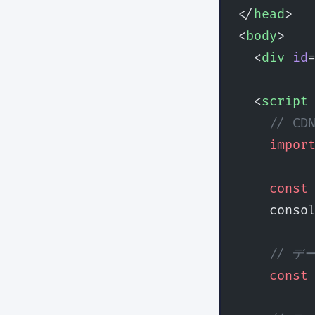
</
head
>
<
body
>
  <
div
 id
  <
script
    // C
    impor
    const
    conso
    // 
    const