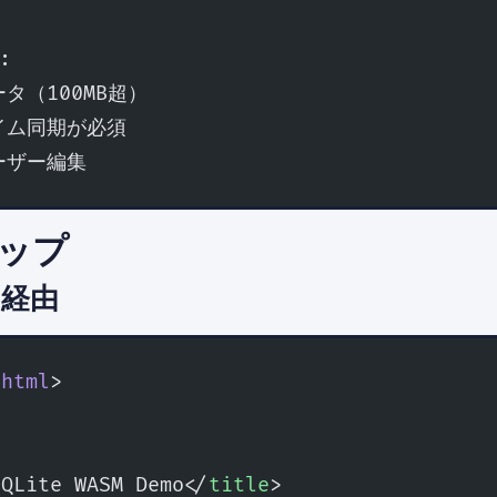
:
タ（100MB超）
イム同期が必須
ーザー編集
ップ
N経由
 html
>
SQLite WASM Demo</
title
>