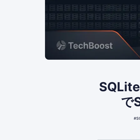
SQLi
で
#SQ