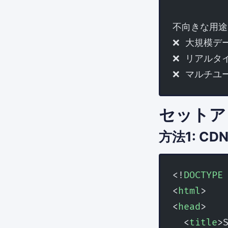
不向きな用途
❌ 大規模デー
❌ リアルタ
❌ マルチユ
セットア
方法1: CD
<!
DOCTYPE
<
html
>
<
head
>
  <
title
>