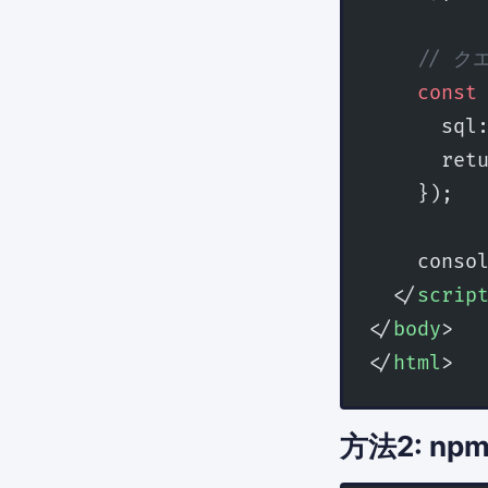
    // 
    const
      sql
      ret
    });
    conso
  </
scrip
</
body
>
</
html
>
方法2: n