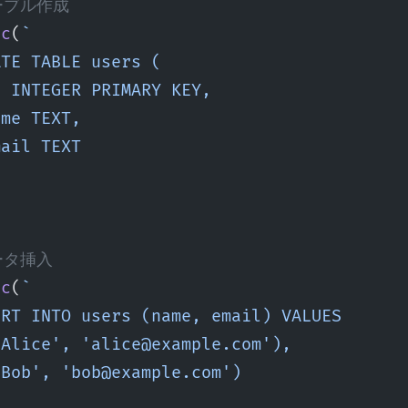
テーブル作成
ec
(
`
ATE TABLE users (
d INTEGER PRIMARY KEY,
ame TEXT,
mail TEXT
データ挿入
ec
(
`
ERT INTO users (name, email) VALUES
'Alice', 'alice@example.com'),
'Bob', 'bob@example.com')