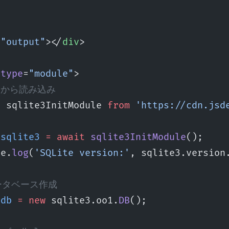
=
"output"
></
div
>
 type
=
"module"
>
DNから読み込み
t
 sqlite3InitModule 
from
 'https://cdn.jsd
 sqlite3
 =
 await
 sqlite3InitModule
();
le.
log
(
'SQLite version:'
, sqlite3.version
データベース作成
 db
 =
 new
 sqlite3.oo1.
DB
();