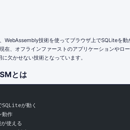
SMは、WebAssembly技術を使ってブラウザ上でSQLite
6年現在、オフラインファーストのアプリケーションやロ
用に欠かせない技術となっています。
WASMとは
SQLiteが動く
ン動作
能が使える