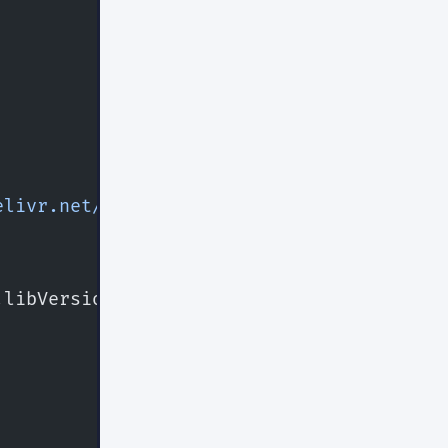
elivr.net/npm/@sqlite.org/sqlite-wasm@3.4
.libVersion);