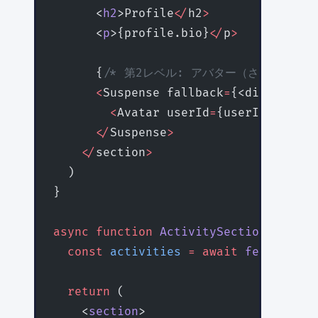
      <
h2
>Profile
</
h2
>
      <
p
>{profile.bio}
</
p
>
      {
/* 第2レベル: アバター（さらに遅延） 
      <
Suspense fallback
=
{<div>Loadin
        <
Avatar userId
=
{userId} 
/>
      </
Suspense
>
    </
section
>
  )
}
async
 function
 ActivitySection
({ 
user
  const
 activities
 =
 await
 fetchActiv
  return
 (
    <
section
>