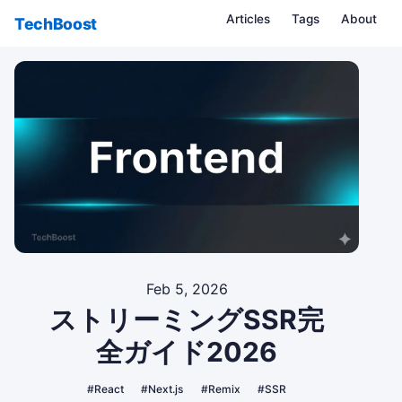
Articles
Tags
About
TechBoost
Feb 5, 2026
ストリーミングSSR完
全ガイド2026
#React
#Next.js
#Remix
#SSR