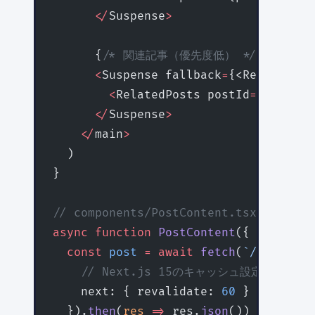
      </
Suspense
>
      {
/* 関連記事（優先度低） */
}
      <
Suspense fallback
=
{<RelatedPos
        <
RelatedPosts postId
=
{params.
      </
Suspense
>
    </
main
>
  )
}
// components/PostContent.tsx
async
 function
 PostContent
({ 
id
 }
:
 { 
  const
 post
 =
 await
 fetch
(
`/api/post
    // Next.js 15のキャッシュ設定
    next: { revalidate: 
60
 }
  }).
then
(
res
 =>
 res.
json
())