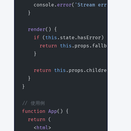
    console.
error
(
'Stream error:'
, er
  }
  render
() {
    if
 (
this
.state.hasError) {
      return
 this
.props.fallback
    }
    return
 this
.props.children
  }
}
// 使用例
function
 App
() {
  return
 (
    <
html
>