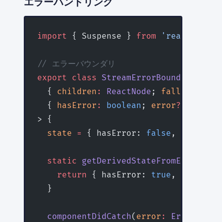
エラーハンドリング
import
 { Suspense } 
from
 'react'
// エラーバウンダリ
export
 class
 StreamErrorBoundary
 exte
  { 
children
:
 ReactNode
; 
fallback
:
 Re
  { 
hasError
:
 boolean
; 
error
?:
 Error
 
> {
  state
 =
 { hasError: 
false
, error: 
u
  static
 getDerivedStateFromError
(
err
    return
 { hasError: 
true
, error }
  }
  componentDidCatch
(
error
:
 Error
, 
err