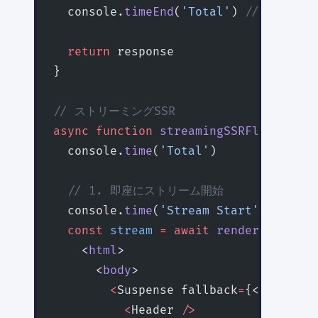
  console.
timeEnd
(
'Total'
) 
// 360ms
  return
 response
}
// ストリーミングSSR
async
 function
 streamingSSRFlow
(
req
:
 
  console.
time
(
'Total'
)
  // 1. 即座にストリーム開始
  console.
time
(
'Stream Start'
)
  const
 stream
 =
 await
 renderToReadab
    <
html
>
      <
body
>
        <
Suspense fallback
=
{<HeaderSk
          <
Header 
/>