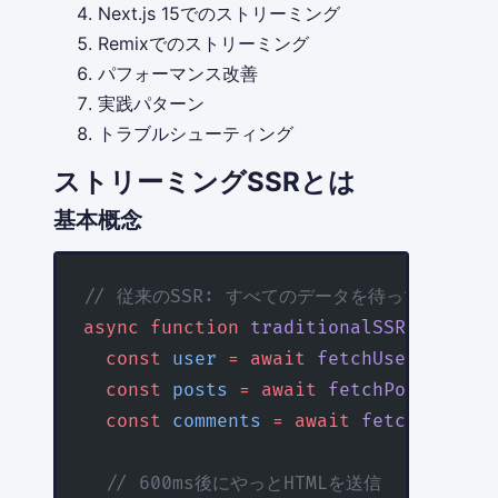
Next.js 15でのストリーミング
Remixでのストリーミング
パフォーマンス改善
実践パターン
トラブルシューティング
ストリーミングSSRとは
基本概念
// 従来のSSR: すべてのデータを待ってからHTM
async
 function
 traditionalSSR
(
req
) {
  const
 user
 =
 await
 fetchUser
()     
  const
 posts
 =
 await
 fetchPosts
()   
  const
 comments
 =
 await
 fetchComment
  // 600ms後にやっとHTMLを送信