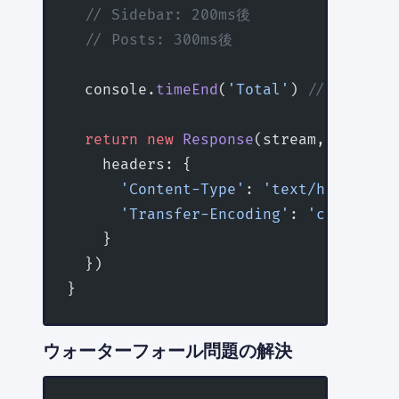
  // Sidebar: 200ms後
  // Posts: 300ms後
  console.
timeEnd
(
'Total'
) 
// 305m
  return
 new
 Response
(stream, {
    headers: {
      'Content-Type'
: 
'text/html'
,
      'Transfer-Encoding'
: 
'chunked'
    }
  })
}
ウォーターフォール問題の解決