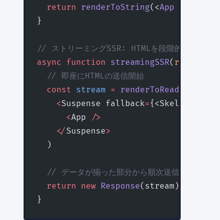
  return
 renderToString
(<
App
 user
={
us
}
// ストリーミングSSR: HTMLを段階的に送信
async
 function
 streamingSSR
(
req
) {
  // 即座にHTMLの送信開始
  const
 stream
 =
 renderToReadableStre
    <
Suspense fallback
=
{<Skeleton />}
      <
App 
/>
    </
Suspense
>
  )
  // データが揃った部分から順次送信
  return
 new
 Response
(stream)
}