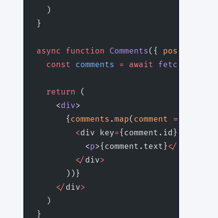
  )
}
async
 function
 Comments
({ 
postId
 }
:
 {
  const
 comments
 =
 await
 fetchComment
  return
 (
    <
div
>
      {
comments
.
map
(
comment
 =>
 (
        <
div key
=
{comment.id}
>
          <
p
>{comment.text}
</
p
>
        </
div
>
      ))}
    </
div
>
  )
}