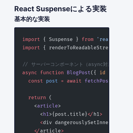
React Suspenseによる実装
基本的な実装
import
 { Suspense } 
from
 'react'
import
 { renderToReadableStream } 
fro
// サーバーコンポーネント（async対応）
async
 function
 BlogPost
({ 
id
 }
:
 { 
id
:
  const
 post
 =
 await
 fetchPost
(id)
  return
 (
    <
article
>
      <
h1
>{post.title}
</
h1
>
      <
div dangerouslySetInnerHTML
=
{{
    </
article
>