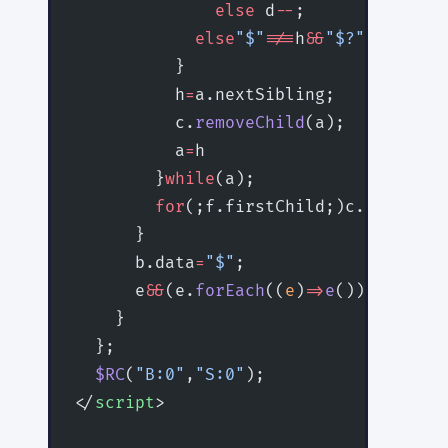
              else
 d
--
;
            else
"$"
!==
h
&&
"$?"
!==
h
&&
"$
          }
          h
=
a.nextSibling;
          c.
removeChild
(a);
          a
=
h
        }
while
(a);
        for
(;f.firstChild;)c.
insertBe
      }
      b.data
=
"$"
;
      e
&&
(e.
forEach
((
e
)
=>
e
()))
    }
  };
  $RC
(
"B:0"
,
"S:0"
);
</
script
>