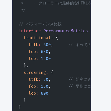
 *    - クローラーは最終的なHTMLを取得
 */
// パフォーマンス比較
interface
 PerformanceMetrics
 {
  traditional
:
 {
    ttfb
:
 600
,      
// すべてのデータを
    fcp
:
 650
,
    lcp
:
 1200
  },
  streaming
:
 {
    ttfb
:
 50
,       
// 即座に送信開始
    fcp
:
 150
,       
// 早期にコンテンツ
    lcp
:
 800
  }
}