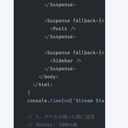
        </
Suspense
>
        <
Suspense fallback
=
{<PostsSke
          <
Posts 
/>
        </
Suspense
>
        <
Suspense fallback
=
{<SidebarS
          <
Sidebar 
/>
        </
Suspense
>
      </
body
>
    </
html
>
  )
  console.
timeEnd
(
'Stream Start'
) 
// 
  // 2. データが揃った順に送信
  // Header: 100ms後