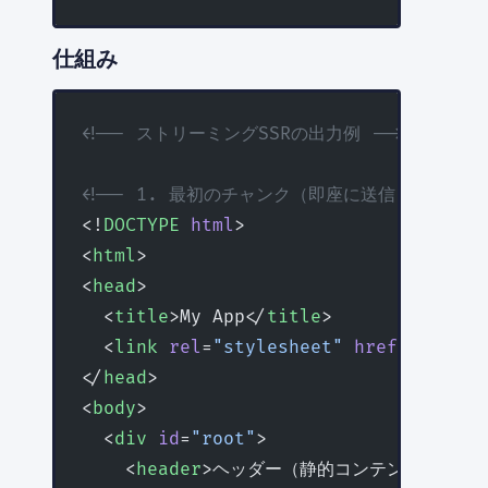
仕組み
<!-- ストリーミングSSRの出力例 -->
<!-- 1. 最初のチャンク（即座に送信） -->
<!
DOCTYPE
 html
>
<
html
>
<
head
>
  <
title
>My App</
title
>
  <
link
 rel
=
"stylesheet"
 href
=
"/style
</
head
>
<
body
>
  <
div
 id
=
"root"
>
    <
header
>ヘッダー（静的コンテンツ）</
he