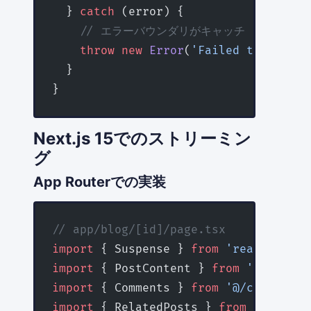
  } 
catch
 (error) {
    // エラーバウンダリがキャッチ
    throw
 new
 Error
(
'Failed to fetch 
  }
}
Next.js 15でのストリーミン
グ
App Routerでの実装
// app/blog/[id]/page.tsx
import
 { Suspense } 
from
 'react'
import
 { PostContent } 
from
 '@/compon
import
 { Comments } 
from
 '@/component
import
 { RelatedPosts } 
from
 '@/compo