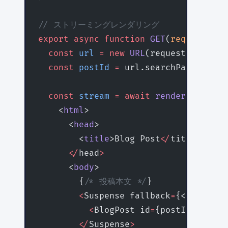
// ストリーミングレンダリング
export
 async
 function
 GET
(
request
:
 Re
  const
 url
 =
 new
 URL
(request.url)
  const
 postId
 =
 url.searchParams.
get
  const
 stream
 =
 await
 renderToReadab
    <
html
>
      <
head
>
        <
title
>Blog Post
</
title
>
      </
head
>
      <
body
>
        {
/* 投稿本文 */
}
        <
Suspense fallback
=
{<PostSkel
          <
BlogPost id
=
{postId} 
/>
        </
Suspense
>