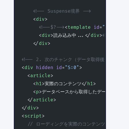
    <!-- Suspense境界 -->
    <
div
>
      <!--$?-->
<
template
 id
=
"B:0"
></
t
      <
div
>読み込み中...</
div
>
<!--/$-->
    </
div
>
<!-- 2. 次のチャンク（データ取得後） -->
<
div
 hidden
 id
=
"S:0"
>
  <
article
>
    <
h1
>実際のコンテンツ</
h1
>
    <
p
>データベースから取得したデータ</
p
>
  </
article
>
</
div
>
<
script
>
  // ローディングを実際のコンテンツに置き換え