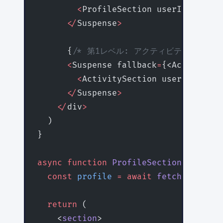
        <
ProfileSection userId
=
{userI
      </
Suspense
>
      {
/* 第1レベル: アクティビティセクショ
      <
Suspense fallback
=
{<ActivitySk
        <
ActivitySection userId
=
{user
      </
Suspense
>
    </
div
>
  )
}
async
 function
 ProfileSection
({ 
userI
  const
 profile
 =
 await
 fetchProfile
(
  return
 (
    <
section
>