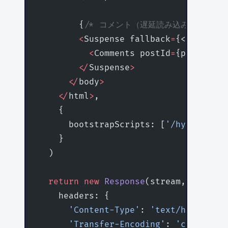
        {
/* コメント（遅延読み込み） */
}
        <
Suspense fallback
=
{<Comments
          <
Comments postId
=
{postId} 
/
        </
Suspense
>
      </
body
>
    </
html
>
,
    {
      bootstrapScripts: [
'/hydrate.js
    }
  )
  return
 new
 Response
(stream, {
    headers: {
      'Content-Type'
: 
'text/html; cha
      'Transfer-Encoding'
: 
'chunked'