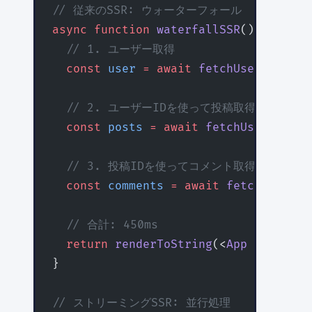
// 従来のSSR: ウォーターフォール
async
 function
 waterfallSSR
() {
  // 1. ユーザー取得
  const
 user
 =
 await
 fetchUser
() 
// 1
  // 2. ユーザーIDを使って投稿取得
  const
 posts
 =
 await
 fetchUserPosts
(
  // 3. 投稿IDを使ってコメント取得
  const
 comments
 =
 await
 fetchPostCom
  // 合計: 450ms
  return
 renderToString
(<
App
 user
={
us
}
// ストリーミングSSR: 並行処理