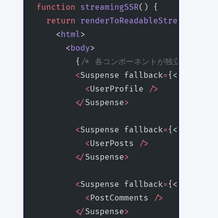
function
 streamingSSR
() {
  return
 renderToReadableStream
(
    <
html
>
      <
body
>
        {
/* 各コンポーネントが独立してデータ
        <
Suspense fallback
=
{<UserSkel
          <
UserProfile 
/>
        </
Suspense
>
        <
Suspense fallback
=
{<PostsSke
          <
UserPosts 
/>
        </
Suspense
>
        <
Suspense fallback
=
{<Comments
          <
PostComments 
/>
        </
Suspense
>