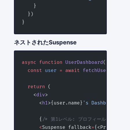
    }
  })
}
ネストされたSuspense
async
 function
 UserDashboard
({ 
userId
  const
 user
 =
 await
 fetchUser
(userId
  return
 (
    <
div
>
      <
h1
>{user.name}
's Dashboard</h1
      {
/* 第1レベル: プロフィールセクション 
      <
Suspense fallback
=
{<ProfileSke