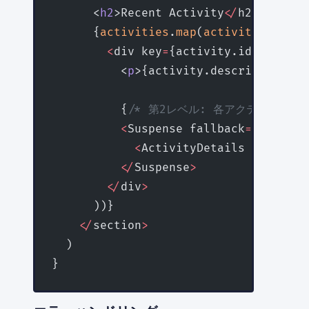
      <
h2
>Recent Activity
</
h2
>
      {
activities
.
map
(
activity
 =>
 (
        <
div key
=
{activity.id}
>
          <
p
>{activity.description}
</
          {
/* 第2レベル: 各アクティビティの
          <
Suspense fallback
=
{<div>Lo
            <
ActivityDetails activity
          </
Suspense
>
        </
div
>
      ))}
    </
section
>
  )
}