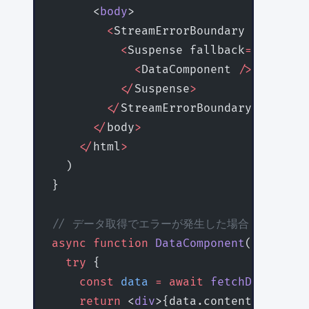
      <
body
>
        <
StreamErrorBoundary fallback
          <
Suspense fallback
=
{<Loadin
            <
DataComponent 
/>
          </
Suspense
>
        </
StreamErrorBoundary
>
      </
body
>
    </
html
>
  )
}
// データ取得でエラーが発生した場合
async
 function
 DataComponent
() {
  try
 {
    const
 data
 =
 await
 fetchData
()
    return
 <
div
>{data.content}
</
div
>