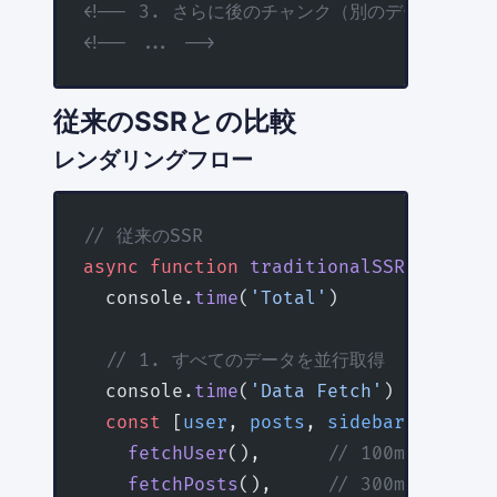
<!-- 3. さらに後のチャンク（別のデータ取得後）
<!-- ... -->
従来のSSRとの比較
レンダリングフロー
// 従来のSSR
async
 function
 traditionalSSRFlow
(
req
  console.
time
(
'Total'
)
  // 1. すべてのデータを並行取得
  console.
time
(
'Data Fetch'
)
  const
 [
user
, 
posts
, 
sidebar
] 
=
 awai
    fetchUser
(),      
// 100ms
    fetchPosts
(),     
// 300ms