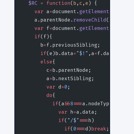
  $RC
 =
 function
(
b
,
c
,
e
) {
    var
 a
=
document.
getElementById
(b);
    a.parentNode.
removeChild
(a);
    var
 f
=
document.
getElementById
(c);
    if
(f){
      b
=
f.previousSibling;
      if
(e)b.data
=
"$!"
,a
=
f.dataset.dg
      else
{
        c
=
b.parentNode;
        a
=
b.nextSibling;
        var
 d
=
0
;
        do
{
          if
(a
&&
8
===
a.nodeType){
            var
 h
=
a.data;
            if
(
"/$"
===
h)
              if
(
0
===
d)
break
;