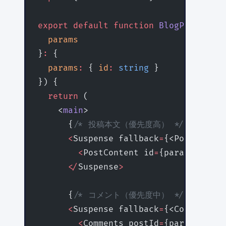
export
 default
 function
 BlogPostPage
(
  params
}
:
 {
  params
:
 { 
id
:
 string
 }
}) {
  return
 (
    <
main
>
      {
/* 投稿本文（優先度高） */
}
      <
Suspense fallback
=
{<PostSkelet
        <
PostContent id
=
{params.id} 
/
      </
Suspense
>
      {
/* コメント（優先度中） */
}
      <
Suspense fallback
=
{<CommentsSk
        <
Comments postId
=
{params.id} 