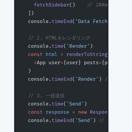
    fetchSidebar
()    
// 200ms
  ])
  console.
timeEnd
(
'Data Fetch'
) 
// 30
  // 2. HTMLをレンダリング
  console.
time
(
'Render'
)
  const
 html
 =
 renderToString
(
    <
App user
=
{user} posts
=
{posts} si
  )
  console.
timeEnd
(
'Render'
) 
// 50ms
  // 3. 一括送信
  console.
time
(
'Send'
)
  const
 response
 =
 new
 Response
(html)
  console.
timeEnd
(
'Send'
) 
// 10ms