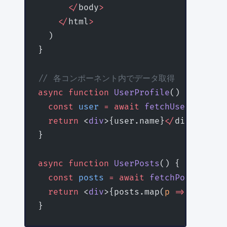
      </
body
>
    </
html
>
  )
}
// 各コンポーネント内でデータ取得
async
 function
 UserProfile
() {
  const
 user
 =
 await
 fetchUser
() 
// 
  return
 <
div
>{user.name}
</
div
>
}
async
 function
 UserPosts
() {
  const
 posts
 =
 await
 fetchPosts
() 
/
  return
 <
div
>{posts.map(
p
 =>
 <
Post
 k
}