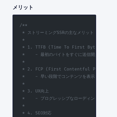
メリット
/**
 * ストリーミングSSRの主なメリット
 *
 * 1. TTFB (Time To First Byte) の改善
 *    - 最初のバイトをすぐに送信開始
 *
 * 2. FCP (First Contentful Paint) 
 *    - 早い段階でコンテンツを表示
 *
 * 3. UX向上
 *    - プログレッシブなローディング
 *
 * 4. SEO対応