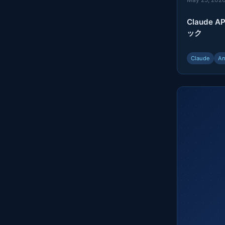
Claude
ック
Claude
An