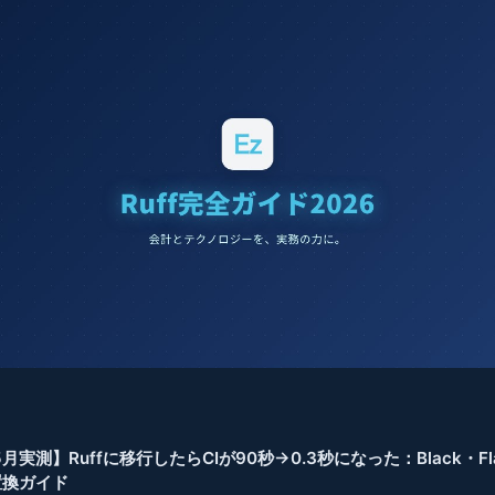
5月実測】Ruffに移行したらCIが90秒→0.3秒になった：Black・Fl
全置換ガイド