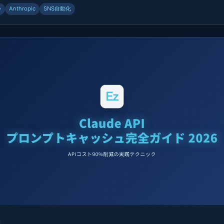
e
Anthropic
SNS自動化
6