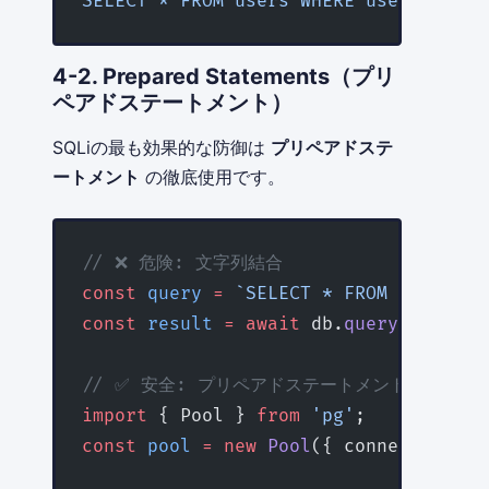
SELECT * FROM users WHERE username = 
4-2. Prepared Statements（プリ
ペアドステートメント）
SQLiの最も効果的な防御は
プリペアドステ
ートメント
の徹底使用です。
// ❌ 危険: 文字列結合
const
 query
 =
 `SELECT * FROM users WH
const
 result
 =
 await
 db.
query
(query);
// ✅ 安全: プリペアドステートメント（node-po
import
 { Pool } 
from
 'pg'
;
const
 pool
 =
 new
 Pool
({ connectionStr