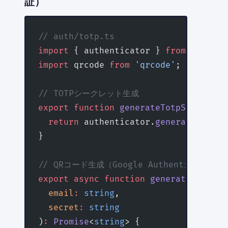
証）
// auth/totp.ts
import
 { authenticator } 
from
 'otplib
import
 qrcode 
from
 'qrcode'
;
// TOTPシークレット生成
export
 function
 generateTotpSecret
()
:
  return
 authenticator.
generateSecret
}
// QRコード生成（Google Authenticato
export
 async
 function
 generateQrCode
(
  email
:
 string
,
  secret
:
 string
)
:
 Promise
<
string
> {