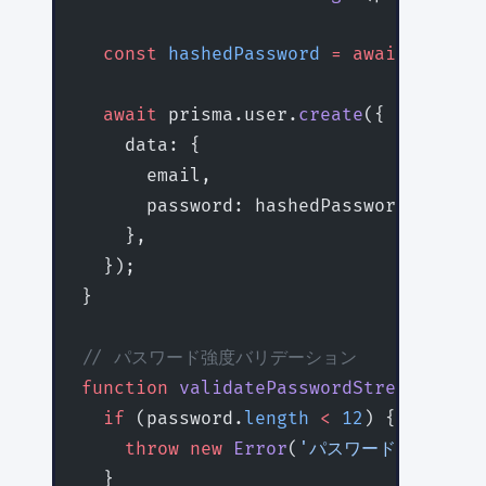
  const
 hashedPassword
 =
 await
 hashPa
  await
 prisma.user.
create
({
    data: {
      email,
      password: hashedPassword,
    },
  });
}
// パスワード強度バリデーション
function
 validatePasswordStrength
(
pas
  if
 (password.
length
 <
 12
) {
    throw
 new
 Error
(
'パスワードは12文字
  }