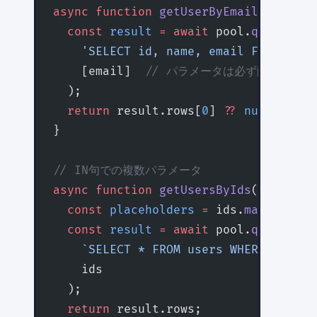
async
 function
 getUserByEmail
(
email
:
 
  const
 result
 =
 await
 pool.
query
(
    'SELECT id, name, email FROM user
    [email]  
// パラメータは必ず配列で渡す
  );
  return
 result.rows[
0
] 
??
 null
;
}
// IN句での複数パラメータ
async
 function
 getUsersByIds
(
ids
:
 num
  const
 placeholders
 =
 ids.
map
((
_
, 
i
)
  const
 result
 =
 await
 pool.
query
(
    `SELECT * FROM users WHERE id IN 
    ids
  );
  return
 result.rows;