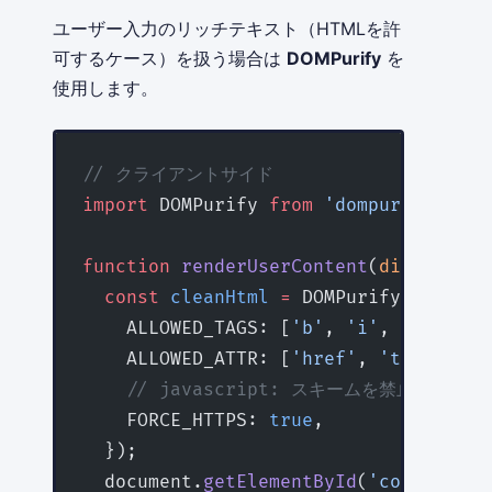
ユーザー入力のリッチテキスト（HTMLを許
可するケース）を扱う場合は
DOMPurify
を
使用します。
// クライアントサイド
import
 DOMPurify 
from
 'dompurify'
;
function
 renderUserContent
(
dirtyHtml
:
  const
 cleanHtml
 =
 DOMPurify.
sanitiz
    ALLOWED_TAGS: [
'b'
, 
'i'
, 
'em'
, 
's
    ALLOWED_ATTR: [
'href'
, 
'title'
, 
'
    // javascript: スキームを禁止
    FORCE_HTTPS: 
true
,
  });
  document.
getElementById
(
'content'
)
!