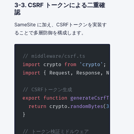
3-3. CSRF トークンによる二重確
認
SameSite に加え、CSRFトークンを実装す
ることで多層防御を構成します。
// middleware/csrf.ts
import
 crypto 
from
 'crypto'
;
import
 { Request, Response, NextFunct
// CSRFトークン生成
export
 function
 generateCsrfToken
()
:
 
  return
 crypto.
randomBytes
(
32
).
toStr
}
// トークン検証ミドルウェア