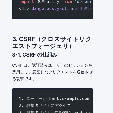
import
 DOMPurify 
from
 'dompurify'
;
<
div
 dangerouslySetInnerHTML
=
{{ __htm
3. CSRF（クロスサイトリク
エストフォージェリ）
3-1. CSRF の仕組み
CSRF は、認証済みユーザーのセッションを
悪用して、意図しないリクエストを送信させ
る攻撃です。
1. ユーザーが bank.example.com にログ
2. 攻撃者サイトにアクセス
3. 攻撃者サイトが自動的に bank.example.com