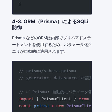
}
4-3. ORM（Prisma）によるSQLi
防御
Prisma などのORMは内部でプリペアドステ
ートメントを使用するため、パラメータ化ク
エリが自動的に適用されます。
// prisma/schema.prisma
// generator, datasource の設定は省略
// ✅ Prisma: 自動的にパラメータ化される
import
 { PrismaClient } 
from
 '@prisma
const
 prisma
 =
 new
 PrismaClient
();