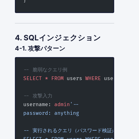
}
4. SQLインジェクション
4-1. 攻撃パターン
-- 脆弱なクエリ例
SELECT
 *
 FROM
 users 
WHERE
 username 
=
 
-- 攻撃入力
username: 
admin
'--
password: anything
-- 実行されるクエリ（パスワード検証がスキップ