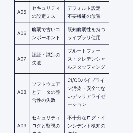
セキュリティ
デフォルト設定・
A05
の設定ミス
不要機能の放置
脆弱で古いコ
既知脆弱性を持つ
A06
ンポーネント
ライブラリ使用
ブルートフォー
認証・識別の
A07
ス・クレデンシャ
失敗
ルスタッフィング
CI/CDパイプライ
ソフトウェア
ン汚染・安全でな
A08
とデータの整
いデシリアライゼ
合性の失敗
ーション
セキュリティ
不十分なログ・イ
A09
ログと監視の
ンシデント検知の