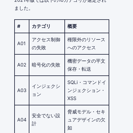
2021年版では以下の10カテゴリが選定され
ました。
#
カテゴリ
概要
アクセス制御
権限外のリソース
A01
の失敗
へのアクセス
機密データの平文
A02
暗号化の失敗
保存・転送
SQLi・コマンドイ
インジェクシ
A03
ンジェクション・
ョン
XSS
脅威モデル・セキ
安全でない設
A04
ュアデザインの欠
計
如