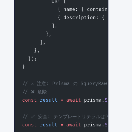
          OR: [
            { name: { contains: keywo
            { description: { contains
          ],
        },
      ],
    },
  });
}
// ⚠️ 注意: Prisma の $queryRaw は使
// ❌ 危険
const
 result
 =
 await
 prisma.
$queryRaw
// ✅ 安全: テンプレートリテラルはPrisma
const
 result
 =
 await
 prisma.
$queryRaw