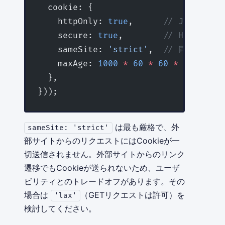
  cookie: {
    httpOnly: 
true
,      
// JavaScr
    secure: 
true
,        
// HTTPS のみ
    sameSite: 
'strict'
,  
// 同一サイト
    maxAge: 
1000
 *
 60
 *
 60
 *
 24
, 
// 
  },
}));
は最も厳格で、外
sameSite: 'strict'
部サイトからのリクエストにはCookieが一
切送信されません。外部サイトからのリンク
遷移でもCookieが送られないため、ユーザ
ビリティとのトレードオフがあります。その
場合は
（GETリクエストは許可）を
'lax'
検討してください。