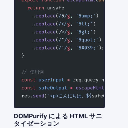
export
 function
 escapeHtml
(
unsafe
:
 st
  return
 unsafe
    .
replace
(
/
&
/
g
, 
'&amp;'
)
    .
replace
(
/
<
/
g
, 
'&lt;'
)
    .
replace
(
/
>
/
g
, 
'&gt;'
)
    .
replace
(
/
"
/
g
, 
'&quot;'
)
    .
replace
(
/
'
/
g
, 
'&#039;'
);
}
// 使用例
const
 userInput
 =
 req.query.name 
as
 s
const
 safeOutput
 =
 escapeHtml
(userInp
res.
send
(
`<p>こんにちは、${
safeOutput
}さ
DOMPurify による HTML サニ
タイゼーション