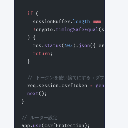
  if
 (
    sessionBuffer.
length
 !==
 requestB
    !
crypto.
timingSafeEqual
(sessionBu
  ) {
    res.
status
(
403
).
json
({ error: 
'In
    return
;
  }
  // トークンを使い捨てにする（ダブルサブミ
  req.session.csrfToken 
=
 generateCsr
  next
();
}
// ルーター設定
app.
use
(csrfProtection);