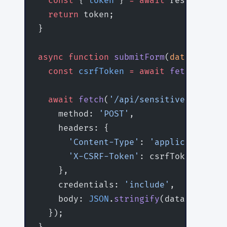
  const
 { 
token
 } 
=
 await
 res.
json
();
  return
 token;
}
async
 function
 submitForm
(
data
:
 objec
  const
 csrfToken
 =
 await
 fetchCsrfTo
  await
 fetch
(
'/api/sensitive-action'
    method: 
'POST'
,
    headers: {
      'Content-Type'
: 
'application/js
      'X-CSRF-Token'
: csrfToken,
    },
    credentials: 
'include'
,
    body: 
JSON
.
stringify
(data),
  });