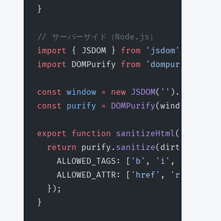
}
// サーバーサイド（Node.js）
import
 { JSDOM } 
from
 'jsdom'
;
import
 DOMPurify 
from
 'dompurify'
;
const
 window
 =
 new
 JSDOM
(
''
).window;
const
 purify
 =
 DOMPurify
(window 
as
 un
export
 function
 sanitizeHtml
(
dirty
:
 s
  return
 purify.
sanitize
(dirty, {
    ALLOWED_TAGS: [
'b'
, 
'i'
, 
'em'
, 
's
    ALLOWED_ATTR: [
'href'
, 
'rel'
],
  });
}