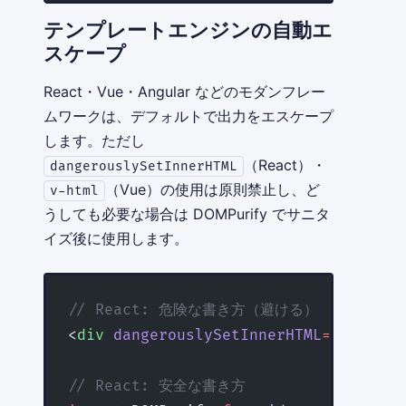
テンプレートエンジンの自動エ
スケープ
React・Vue・Angular などのモダンフレー
ムワークは、デフォルトで出力をエスケープ
します。ただし
（React）・
dangerouslySetInnerHTML
（Vue）の使用は原則禁止し、ど
v-html
うしても必要な場合は DOMPurify でサニタ
イズ後に使用します。
// React: 危険な書き方（避ける）
<
div
 dangerouslySetInnerHTML
=
{{ __htm
// React: 安全な書き方