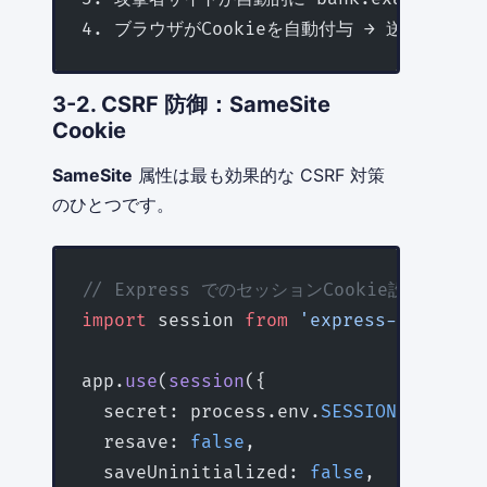
4. ブラウザがCookieを自動付与 → 送金が実行
3-2. CSRF 防御：SameSite
Cookie
SameSite
属性は最も効果的な CSRF 対策
のひとつです。
// Express でのセッションCookie設定
import
 session 
from
 'express-session'
app.
use
(
session
({
  secret: process.env.
SESSION_SECRET
!
  resave: 
false
,
  saveUninitialized: 
false
,