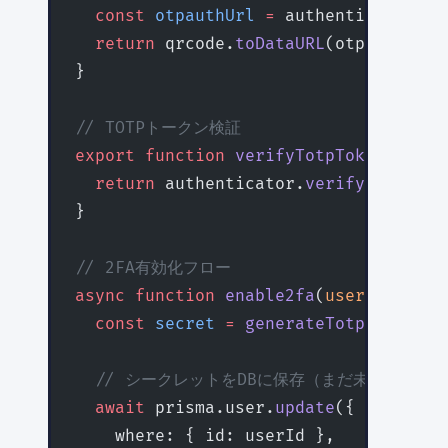
  const
 otpauthUrl
 =
 authenticator.
ke
  return
 qrcode.
toDataURL
(otpauthUrl)
}
// TOTPトークン検証
export
 function
 verifyTotpToken
(
token
  return
 authenticator.
verify
({ token
}
// 2FA有効化フロー
async
 function
 enable2fa
(
userId
:
 stri
  const
 secret
 =
 generateTotpSecret
()
  // シークレットをDBに保存（まだ未検証状態
  await
 prisma.user.
update
({
    where: { id: userId },