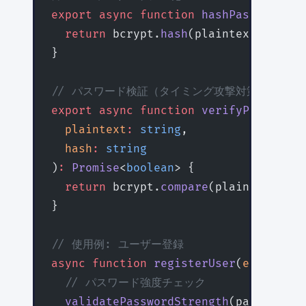
export
 async
 function
 hashPassword
(
pl
  return
 bcrypt.
hash
(plaintext, 
SALT_
}
// パスワード検証（タイミング攻撃対策済み）
export
 async
 function
 verifyPassword
(
  plaintext
:
 string
,
  hash
:
 string
)
:
 Promise
<
boolean
> {
  return
 bcrypt.
compare
(plaintext, ha
}
// 使用例: ユーザー登録
async
 function
 registerUser
(
email
:
 st
  // パスワード強度チェック
  validatePasswordStrength
(password);