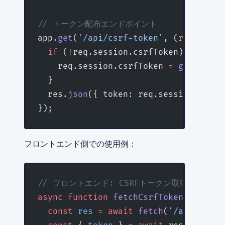
// トークン配布エンドポイント
app.
get
(
'/api/csrf-token'
, (
req
, 
res
)
  if
 (
!
req.session.csrfToken) {
    req.session.csrfToken 
=
 generateC
  }
  res.
json
({ token: req.session.csrfT
});
フロントエンド側での使用例：
// フロントエンド: CSRFトークン取得と使用
async
 function
 fetchCsrfToken
()
:
 Prom
  const
 res
 =
 await
 fetch
(
'/api/csrf-