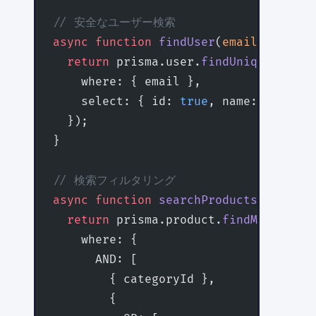
// 安全なユーザー検索
async
 function
 findUser
(
email
:
 string
  return
 prisma.user.
findUnique
({
    where: { email },
    select: { id: 
true
, name: 
true
, e
  });
}
// 検索フィルタリング
async
 function
 searchProducts
(
keyword
  return
 prisma.product.
findMany
({
    where: {
      AND: [
        { categoryId },
        {