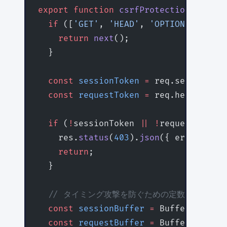
export
 function
 csrfProtection
(
req
:
 R
  if
 ([
'GET'
, 
'HEAD'
, 
'OPTIONS'
].
incl
    return
 next
();
  }
  const
 sessionToken
 =
 req.session.cs
  const
 requestToken
 =
 req.headers[
'x
  if
 (
!
sessionToken 
||
 !
requestToken)
    res.
status
(
403
).
json
({ error: 
'CS
    return
;
  }
  // タイミング攻撃を防ぐための定数時間比較
  const
 sessionBuffer
 =
 Buffer.
from
(s
  const
 requestBuffer
 =
 Buffer.
from
(r