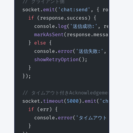
// クライアント側
socket.
emit
(
'chat:send'
, { roomId: 
'g
  if
 (response.success) {
    console.
log
(
'送信成功:'
, response.
    markAsSent
(response.messageId);
  } 
else
 {
    console.
error
(
'送信失敗:'
, respons
    showRetryOption
();
  }
});
// タイムアウト付きAcknowledgement（Socke
socket.
timeout
(
5000
).
emit
(
'chat:send'
  if
 (err) {
    console.
error
(
'タイムアウト — サーバ
  }