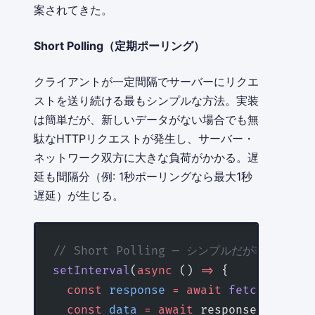
案されてきた。
Short Polling（定期ポーリング）
クライアントが一定間隔でサーバーにリクエ
ストを送り続ける最もシンプルな方法。実装
は簡単だが、新しいデータがない場合でも無
駄なHTTPリクエストが発生し、サーバー・
ネットワーク双方に大きな負荷がかかる。遅
延も間隔分（例: 1秒ポーリングなら最大1秒
遅延）が生じる。
// Short Polling — シンプルだが非効率
setInterval
(
async
 () 
=>
 {
  const
 response
 =
 await
 fetch
(
'/api/
  const
 data
 =
 await
 response.
json
();