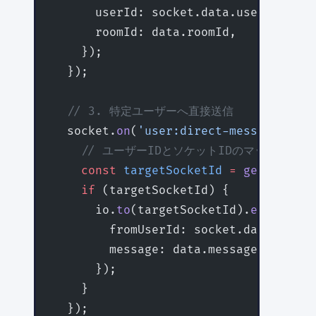
      userId: socket.data.userId,
      roomId: data.roomId,
    });
  });
  // 3. 特定ユーザーへ直接送信
  socket.
on
(
'user:direct-message'
, (
d
    // ユーザーIDとソケットIDのマッピングが
    const
 targetSocketId
 =
 getUserSoc
    if
 (targetSocketId) {
      io.
to
(targetSocketId).
emit
(
'cha
        fromUserId: socket.data.userI
        message: data.message,
      });
    }
  });