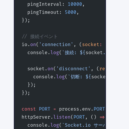
  pingInterval: 
10000
,
  pingTimeout: 
5000
,
});
// 接続イベント
io.
on
(
'connection'
, (
socket
:
 Socket
) 
  console.
log
(
`接続: ${
socket
.
id
} | IP
  socket.
on
(
'disconnect'
, (
reason
) 
=>
    console.
log
(
`切断: ${
socket
.
id
} |
  });
});
const
 PORT
 =
 process.env.
PORT
 ||
 4000
httpServer.
listen
(
PORT
, () 
=>
 {
  console.
log
(
`Socket.io サーバー起動: ht