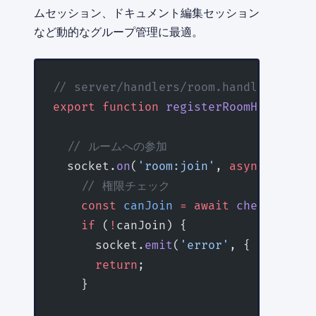
ムセッション、ドキュメント編集セッション
など動的なグループ管理に最適。
// server/handlers/room.handler.ts
export
 function
 registerRoomHandlers
(
  // ルームへの参加
  socket.
on
(
'room:join'
, 
async
 (
roomI
    // 権限チェック
    const
 canJoin
 =
 await
 checkRoomPe
    if
 (
!
canJoin) {
      socket.
emit
(
'error'
, { message:
      return
;
    }