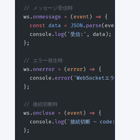
// メッセージ受信時
ws.
onmessage
 =
 (
event
) 
=>
 {
  const
 data
 =
 JSON
.
parse
(event.data)
  console.
log
(
'受信:'
, data);
};
// エラー発生時
ws.
onerror
 =
 (
error
) 
=>
 {
  console.
error
(
'WebSocketエラー:'
, er
};
// 接続切断時
ws.
onclose
 =
 (
event
) 
=>
 {
  console.
log
(
`接続切断 — code: ${
even
};