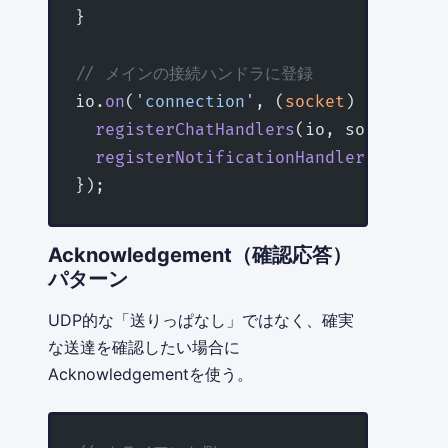
}
// メインの接続ハンドラに登録
io.
on
(
'connection'
, (
socket
) 
=>
 {
  registerChatHandlers
(io, socket);
  registerNotificationHandlers
(io, so
});
Acknowledgement（確認応答）
パターン
UDP的な「送りっぱなし」ではなく、確実
な送達を確認したい場合に
Acknowledgementを使う。