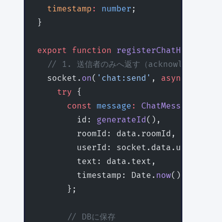
  timestamp
:
 number
;
}
export
 function
 registerChatHandlers
(
  // 1. 送信者のみへ返す（acknowledgemen
  socket.
on
(
'chat:send'
, 
async
 (
data
,
    try
 {
      const
 message
:
 ChatMessage
 =
 {
        id: 
generateId
(),
        roomId: data.roomId,
        userId: socket.data.userId,
        text: data.text,
        timestamp: Date.
now
(),
      };
      // DBに保存