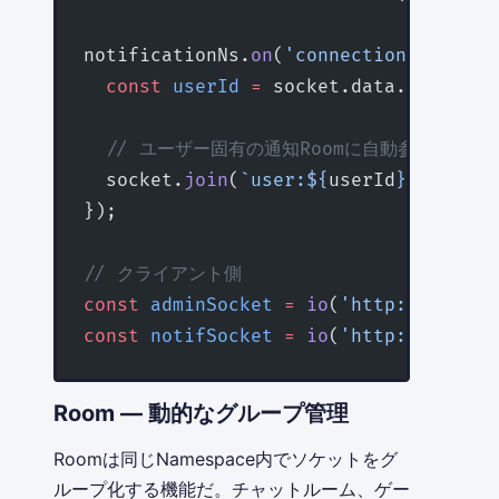
notificationNs.
on
(
'connection'
, (
sock
  const
 userId
 =
 socket.data.userId;
  // ユーザー固有の通知Roomに自動参加
  socket.
join
(
`user:${
userId
}:notific
});
// クライアント側
const
 adminSocket
 =
 io
(
'http://localh
const
 notifSocket
 =
 io
(
'http://localh
Room — 動的なグループ管理
Roomは同じNamespace内でソケットをグ
ループ化する機能だ。チャットルーム、ゲー