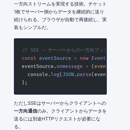
一方向ストリームを実現する技術。チケット
1枚でサーバー側からデータを継続的に送り
続けられる。ブラウザが自動で再接続し、実
装もシンプルだ。
// SSE — サーバーからの一方向プッシュ
const
 eventSource
 =
 new
 EventSource
(
'
eventSource.
onmessage
 =
 (
event
) 
=>
 {
  console.
log
(
JSON
.
parse
(event.data))
};
ただしSSEはサーバーからクライアントへの
一方向通信
のみ。クライアントからデータを
送るには別途HTTPリクエストが必要にな
る。