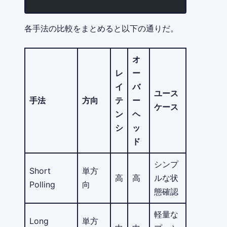
各手法の比較をまとめると以下の通りだ。
オ
レ
ー
イ
バ
ユース
手法
方向
テ
ー
ケース
ン
ヘ
シ
ッ
ド
シンプ
Short
単方
高
高
ルな状
Polling
向
態確認
軽量な
Long
単方