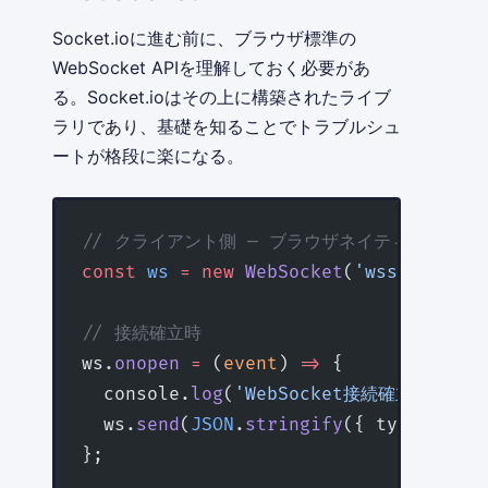
Socket.ioに進む前に、ブラウザ標準の
WebSocket APIを理解しておく必要があ
る。Socket.ioはその上に構築されたライブ
ラリであり、基礎を知ることでトラブルシュ
ートが格段に楽になる。
// クライアント側 — ブラウザネイティブWebSoc
const
 ws
 =
 new
 WebSocket
(
'wss://api.e
// 接続確立時
ws.
onopen
 =
 (
event
) 
=>
 {
  console.
log
(
'WebSocket接続確立'
);
  ws.
send
(
JSON
.
stringify
({ type: 
'PIN
};