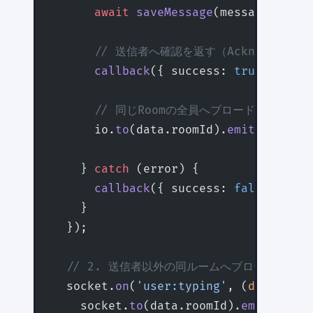
      await
 saveMessage
(message);
      // 送信者へ確認を返す（Acknowledgem
      callback
({ success: 
true
, messa
      // 同じRoomの全員へブロードキャスト
      io.
to
(data.roomId).
emit
(
'chat:m
    } 
catch
 (error) {
      callback
({ success: 
false
, erro
    }
  });
  // 2. 送信者以外の同ルームへブロードキャス
  socket.
on
(
'user:typing'
, (
data
:
 { 
r
    socket.
to
(data.roomId).
emit
(
'user