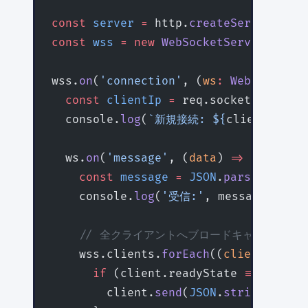
const
 server
 =
 http.
createServer
();
const
 wss
 =
 new
 WebSocketServer
({ ser
wss.
on
(
'connection'
, (
ws
:
 WebSocket
, 
  const
 clientIp
 =
 req.socket.remoteA
  console.
log
(
`新規接続: ${
clientIp
}`
)
  ws.
on
(
'message'
, (
data
) 
=>
 {
    const
 message
 =
 JSON
.
parse
(data.
t
    console.
log
(
'受信:'
, message);
    // 全クライアントへブロードキャスト
    wss.clients.
forEach
((
client
) 
=>
 {
      if
 (client.readyState 
===
 WebSo
        client.
send
(
JSON
.
stringify
({ 