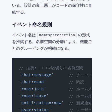
いる。設計の良し悪しがコードの保守性に直
結する。
イベント命名規則
イベント名は
の形式
namespace:action
を推奨する。名前空間の分離により、機能ご
とのグルーピングが明確になる。
// 推奨: コロン区切りの名前空間
'chat:message'
      // チャットメッセー
'chat:read'
         // 既読
'room:join'
         // ルーム入室
'room:leave'
        // ルーム退出
'notification:new'
  // 新規通知
'user:status'
       // ユーザー状態変更