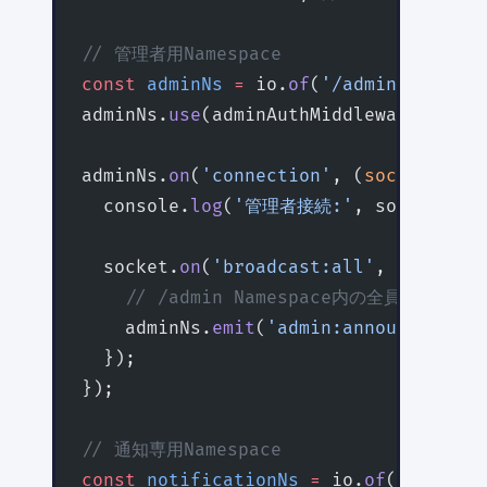
// 管理者用Namespace
const
 adminNs
 =
 io.
of
(
'/admin'
);
adminNs.
use
(adminAuthMiddleware); 
//
adminNs.
on
(
'connection'
, (
socket
) 
=>
 
  console.
log
(
'管理者接続:'
, socket.id)
  socket.
on
(
'broadcast:all'
, (
message
    // /admin Namespace内の全員に送信
    adminNs.
emit
(
'admin:announcement'
  });
});
// 通知専用Namespace
const
 notificationNs
 =
 io.
of
(
'/notifi