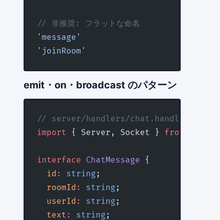
// 非推奨: フラットな命名
'message'
'joinRoom'
emit・on・broadcast のパターン
// server/handlers/chat.handler.ts
import
 { Server, Socket } 
from
 'socke
interface
 ChatMessage
 {
  id
:
 string
;
  roomId
:
 string
;
  userId
:
 string
;
  text
:
 string
;