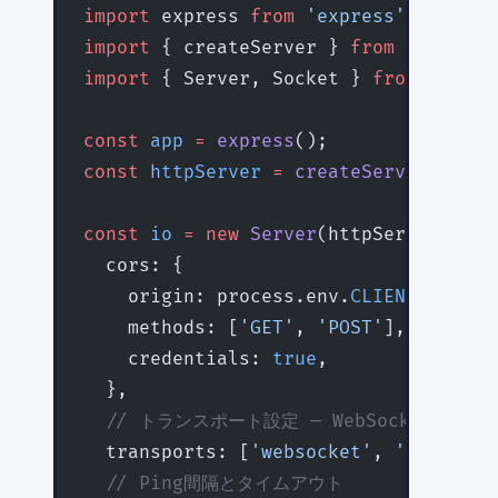
import
 express 
from
 'express'
;
import
 { createServer } 
from
 'http'
;
import
 { Server, Socket } 
from
 'socke
const
 app
 =
 express
();
const
 httpServer
 =
 createServer
(app);
const
 io
 =
 new
 Server
(httpServer, {
  cors: {
    origin: process.env.
CLIENT_URL
 ||
    methods: [
'GET'
, 
'POST'
],
    credentials: 
true
,
  },
  // トランスポート設定 — WebSocketを優
  transports: [
'websocket'
, 
'polling'
  // Ping間隔とタイムアウト