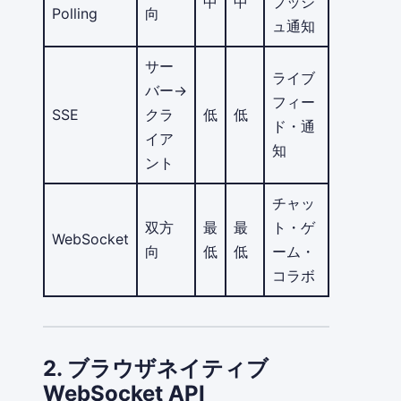
中
中
プッシ
Polling
向
ュ通知
サー
ライブ
バー→
フィー
SSE
クラ
低
低
ド・通
イア
知
ント
チャッ
双方
最
最
ト・ゲ
WebSocket
向
低
低
ーム・
コラボ
2. ブラウザネイティブ
WebSocket API