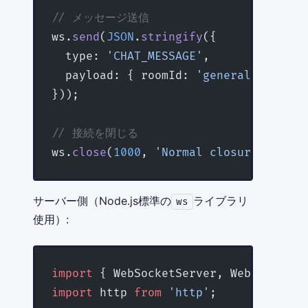
// メッセージ送信
ws.
send
(
JSON
.
stringify
({
  type: 
'CHAT_MESSAGE'
,
  payload: { roomId: 
'general'
, text:
}));
// 接続を閉じる
ws.
close
(
1000
, 
'Normal closure'
);
サーバー側（Node.js標準の
ライブラリ
ws
使用）:
import
 { WebSocketServer, WebSocket }
import
 http 
from
 'http'
;