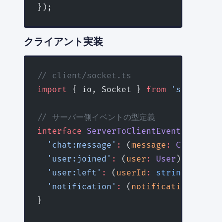
});
クライアント実装
// client/socket.ts
import
 { io, Socket } 
from
 'socket.io
// サーバー側イベントの型定義
interface
 ServerToClientEvents
 {
  'chat:message'
:
 (
message
:
 ChatMessa
  'user:joined'
:
 (
user
:
 User
) 
=>
 void
  'user:left'
:
 (
userId
:
 string
) 
=>
 vo
  'notification'
:
 (
notification
:
 Noti
}