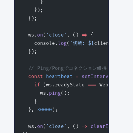
      }
    });
  });
  ws.
on
(
'close'
, () 
=>
 {
    console.
log
(
`切断: ${
clientIp
}`
);
  });
  // Ping/Pongでコネクション維持
  const
 heartbeat
 =
 setInterval
(() 
=>
    if
 (ws.readyState 
===
 WebSocket.
O
      ws.
ping
();
    }
  }, 
30000
);
  ws.
on
(
'close'
, () 
=>
 clearInterval
(