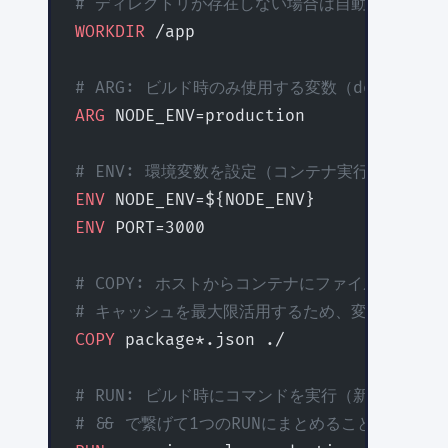
# ディレクトリが存在しない場合は自動作成
WORKDIR
 /app
# ARG: ビルド時のみ使用する変数（docker bui
ARG
 NODE_ENV=production
# ENV: 環境変数を設定（コンテナ実行時も有効
ENV
 NODE_ENV=${NODE_ENV}
ENV
 PORT=3000
# COPY: ホストからコンテナにファイルをコピー
# キャッシュを最大限活用するため、変更頻度の
COPY
 package*.json ./
# RUN: ビルド時にコマンドを実行（新しいレイ
# && で繋げて1つのRUNにまとめることでレイヤ