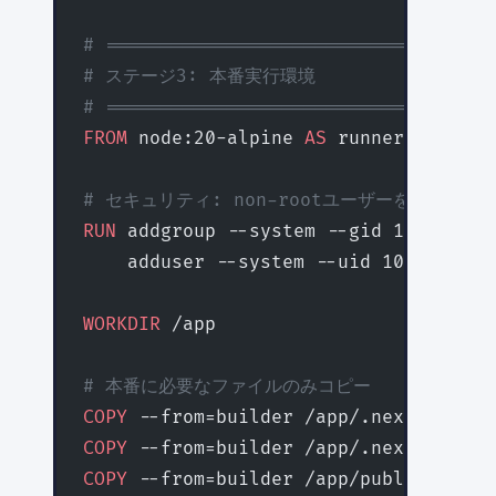
# ================================
# ステージ3: 本番実行環境
# ================================
FROM
 node:20-alpine 
AS
 runner
# セキュリティ: non-rootユーザーを作成
RUN
 addgroup --system --gid 1001 node
    adduser --system --uid 1001 nextj
WORKDIR
 /app
# 本番に必要なファイルのみコピー
COPY
 --from=builder /app/.next/standa
COPY
 --from=builder /app/.next/static
COPY
 --from=builder /app/public ./pub