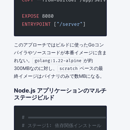
COPY
 --from=builder /app/server /serv
EXPOSE
 8080
ENTRYPOINT
 [
"/server"
]
このアプローチではビルドに使ったGoコン
パイラやソースコードが本番イメージに含ま
れない。
が約
golang:1.22-alpine
300MBなのに対し、
ベースの最
scratch
終イメージはバイナリのみで数MBになる。
Node.js アプリケーションのマルチ
ステージビルド
# ================================
# ステージ1: 依存関係インストール