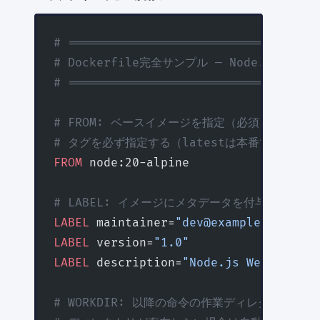
# ===================================
# Dockerfile完全サンプル — Node.js W
# ===================================
# FROM: ベースイメージを指定（必須・最初に記
# タグを必ず指定する（latestは本番で禁止）
FROM
 node:20-alpine
# LABEL: イメージにメタデータを付与
LABEL
 maintainer=
"dev@example.com"
LABEL
 version=
"1.0"
LABEL
 description=
"Node.js Web Applic
# WORKDIR: 以降の命令の作業ディレクトリを設