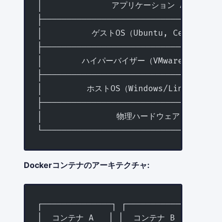
│              アプリケーション A        
├────────────────────────────────────
│          ゲストOS（Ubuntu, CentOS等） 
├────────────────────────────────────
│        ハイパーバイザー（VMware等）     
├────────────────────────────────────
│         ホストOS（Windows/Linux）    
├────────────────────────────────────
│               物理ハードウェア        
└────────────────────────────────────
Dockerコンテナのアーキテクチャ:
┌──────────────┐ ┌──────────────┐ ┌──
│  コンテナ A   │ │  コンテナ B   │ │  