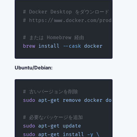
# Docker Desktop をダウンロード
# https://www.docker.com/products/doc
# または Homebrew 経由
brew
 install
 --cask
 docker
Ubuntu/Debian:
# 古いバージョンを削除
sudo
 apt-get
 remove
 docker
 docker-eng
# 必要なパッケージを追加
sudo
 apt-get
 update
sudo
 apt-get
 install
 -y
 \