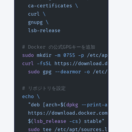
  ca-certificates
 \
  curl
 \
  gnupg
 \
  lsb-release
# Docker の公式GPGキーを追加
sudo
 mkdir
 -m
 0755
 -p
 /etc/apt/keyrin
curl
 -fsSL
 https://download.docker.co
  sudo
 gpg
 --dearmor
 -o
 /etc/apt/keyr
# リポジトリを設定
echo
 \
  "deb [arch=$(
dpkg
 --print-architect
  https://download.docker.com/linux/u
  $(
lsb_release
 -cs
) stable"
 |
 \
  sudo
 tee
 /etc/apt/sources.list.d/do