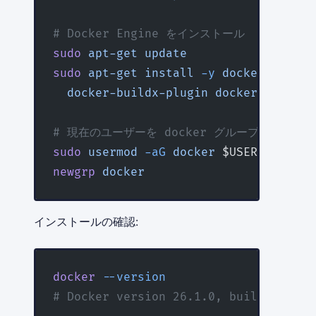
# Docker Engine をインストール
sudo
 apt-get
 update
sudo
 apt-get
 install
 -y
 docker-ce
 doc
  docker-buildx-plugin
 docker-compose
# 現在のユーザーを docker グループに追加（s
sudo
 usermod
 -aG
 docker
 $USER
newgrp
 docker
インストールの確認:
docker
 --version
# Docker version 26.1.0, build a5ee5b