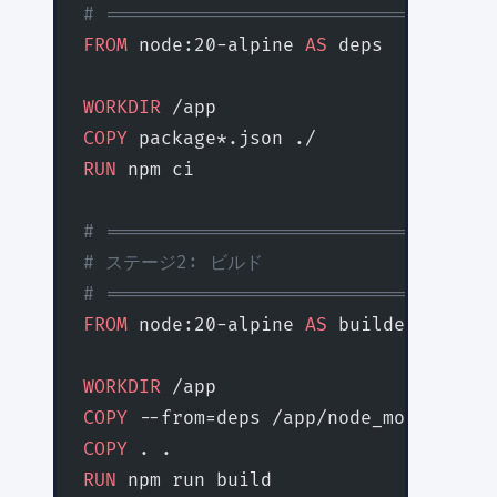
# ================================
FROM
 node:20-alpine 
AS
 deps
WORKDIR
 /app
COPY
 package*.json ./
RUN
 npm ci
# ================================
# ステージ2: ビルド
# ================================
FROM
 node:20-alpine 
AS
 builder
WORKDIR
 /app
COPY
 --from=deps /app/node_modules ./
COPY
 . .
RUN
 npm run build