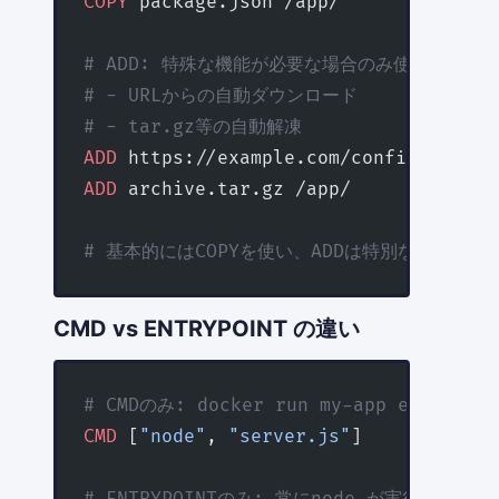
COPY
 package.json /app/
# ADD: 特殊な機能が必要な場合のみ使う
# - URLからの自動ダウンロード
# - tar.gz等の自動解凍
ADD
 https://example.com/config.json /
ADD
 archive.tar.gz /app/
# 基本的にはCOPYを使い、ADDは特別な理由が
CMD vs ENTRYPOINT の違い
# CMDのみ: docker run my-app echo "
CMD
 [
"node"
, 
"server.js"
]