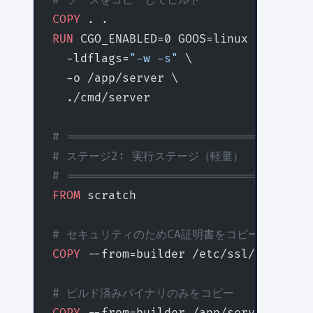
# ソースをコピーしてビルド
COPY
 . .
RUN
 CGO_ENABLED=0 GOOS=linux go build
  -ldflags=
"-w -s"
 \
  -o /app/server \
  ./cmd/server
# ================================
# ステージ2: 実行ステージ（軽量）
# ================================
FROM
 scratch
# セキュリティのためCA証明書をコピー（HTTP
COPY
 --from=builder /etc/ssl/certs/ca
# ビルド済みバイナリのみをコピー