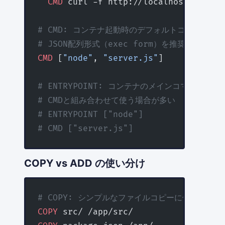
  CMD
 curl -f http://localhost:3000/h
# CMD: コンテナ起動時のデフォルトコマンド（
# JSON配列形式（exec form）を推奨
CMD
 [
"node"
, 
"server.js"
]
# ENTRYPOINT: コンテナのメインコマンド（
# CMDと組み合わせて使う場合が多い
# ENTRYPOINT ["node"]
# CMD ["server.js"]
COPY vs ADD の使い分け
# COPY: シンプルなファイルコピーに使う（推奨
COPY
 src/ /app/src/