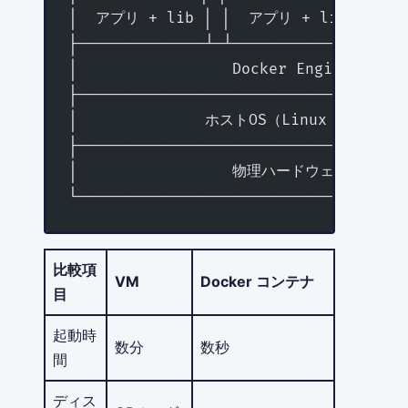
│  アプリ + lib │ │  アプリ + lib │ │  
├──────────────┴─┴──────────────┴─┴──
│                 Docker Engine      
├────────────────────────────────────
│              ホストOS（Linux カーネル） 
├────────────────────────────────────
│                 物理ハードウェア       
└────────────────────────────────────
比較項
VM
Docker コンテナ
目
起動時
数分
数秒
間
ディス