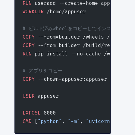
RUN
 useradd --create-home appuser
WORKDIR
 /home/appuser
# ビルド済みwheelをコピーしてインストール
COPY
 --from=builder /wheels /wheels
COPY
 --from=builder /build/requiremen
RUN
 pip install --no-cache /wheels/*
# アプリをコピー
COPY
 --chown=appuser:appuser . .
USER
 appuser
EXPOSE
 8000
CMD
 [
"python"
, 
"-m"
, 
"uvicorn"
, 
"main