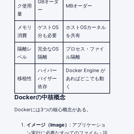
GBオーダ
ク使用
MBオーダー
ー
量
メモリ
ゲストOS
ホストOSカーネル
消費
分も必要
を共有
隔離レ
完全なOS
プロセス・ファイ
ベル
隔離
ル隔離
ハイパー
Docker Engine が
移植性
バイザー
あればどこでも動
依存
く
Dockerの中核概念
Dockerには3つの核心概念がある。
イメージ（Image）
: アプリケーショ
ン実行に必要なすべてのファイル・設