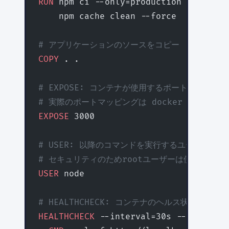
RUN
 npm ci --only=production && \
    npm cache clean --force
# アプリケーションのソースをコピー
COPY
 . .
# EXPOSE: コンテナが使用するポートを宣言（
# 実際のポートマッピングは docker run -p 
EXPOSE
 3000
# USER: 以降のコマンドを実行するユーザーを設
# セキュリティのためrootユーザーは使用しない
USER
 node
# HEALTHCHECK: コンテナのヘルス状態を確
HEALTHCHECK
 --interval=30s --timeout=