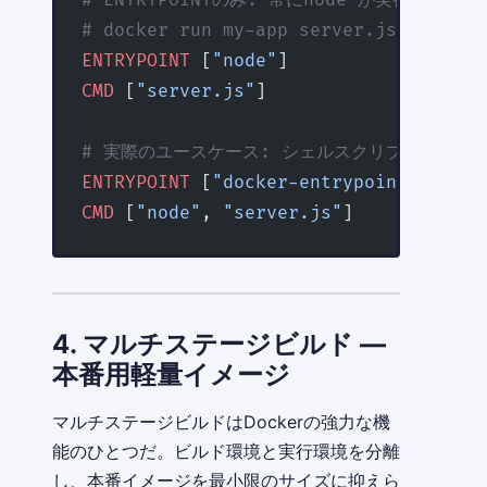
# ENTRYPOINTのみ: 常にnode が実行される
# docker run my-app server.js → no
ENTRYPOINT
 [
"node"
]
CMD
 [
"server.js"
]
# 実際のユースケース: シェルスクリプトを entry
ENTRYPOINT
 [
"docker-entrypoint.sh"
]
CMD
 [
"node"
, 
"server.js"
]
4. マルチステージビルド —
本番用軽量イメージ
マルチステージビルドはDockerの強力な機
能のひとつだ。ビルド環境と実行環境を分離
し、本番イメージを最小限のサイズに抑えら