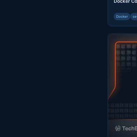
Docker
Docker
se