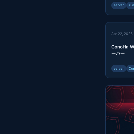
server
XS
Apr 22, 2026
ConoHa 
ーバー
server
Co