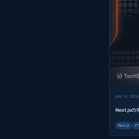
Mar 10, 2026
Next.js
Next.js
デ