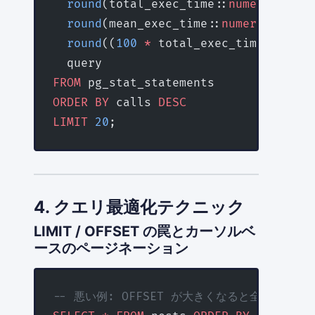
  round
(total_exec_time::
numeric
, 
2
) 
  round
(mean_exec_time::
numeric
, 
2
) 
A
  round
((
100
 *
 total_exec_time 
/
 sum
(
  query
FROM
 pg_stat_statements
ORDER BY
 calls 
DESC
LIMIT
 20
;
4. クエリ最適化テクニック
LIMIT / OFFSET の罠とカーソルベ
ースのページネーション
-- 悪い例: OFFSET が大きくなると全件スキ