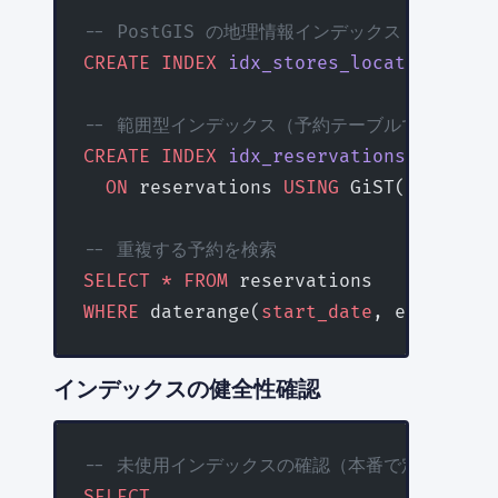
-- PostGIS の地理情報インデックス
CREATE
 INDEX
 idx_stores_location
 ON
 s
-- 範囲型インデックス（予約テーブルで重複チェ
CREATE
 INDEX
 idx_reservations_period
  ON
 reservations 
USING
 GiST(daterang
-- 重複する予約を検索
SELECT
 *
 FROM
 reservations 
WHERE
 daterange(
start_date
, end_date)
インデックスの健全性確認
-- 未使用インデックスの確認（本番で定期的にチ
SELECT