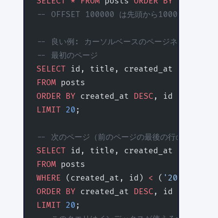
SELECT
 *
 FROM
 posts 
ORDER BY
 created_
-- OFFSET 100000 は先頭から100000件読
-- 良い例: カーソルベースのページネーション
-- 最初のページ
SELECT
 id, title, created_at 
FROM
 posts 
ORDER BY
 created_at 
DESC
, id 
DESC
LIMIT
 20
;
-- 次のページ（前のページの最後の行の値を使う
SELECT
 id, title, created_at 
FROM
 posts 
WHERE
 (created_at, id) 
<
 (
'2025-06-15
ORDER BY
 created_at 
DESC
, id 
DESC
LIMIT
 20
;