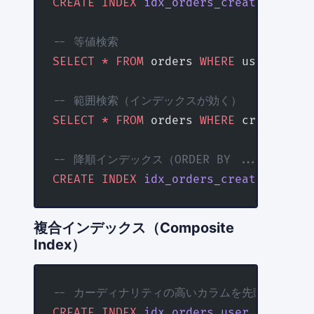
CREATE
 INDEX
 idx_orders_created_at
 ON
-- 等値検索
SELECT
 *
 FROM
 orders 
WHERE
 user_id 
=
 
-- 範囲検索（インデックスが効く）
SELECT
 *
 FROM
 orders 
WHERE
 created_at
-- 降順インデックス（ORDER BY ... DESC 
CREATE
 INDEX
 idx_orders_created_at_de
複合インデックス（Composite
Index）
-- カーディナリティの高いカラムを先頭に置く
CREATE
 INDEX
 idx_orders_user_status
 O