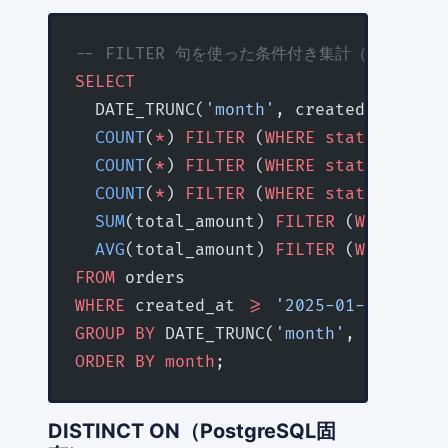
-- FILTER 句を使った条件付き集計（CASE WH
SELECT
  DATE_TRUNC(
'month'
, created_at) 
AS
 
  COUNT
(
*
) 
FILTER
 (
WHERE
 status
 =
 'co
  COUNT
(
*
) 
FILTER
 (
WHERE
 status
 =
 'ca
  COUNT
(
*
) 
FILTER
 (
WHERE
 status
 =
 'pe
  SUM
(total_amount) 
FILTER
 (
WHERE
 sta
  AVG
(total_amount) 
FILTER
 (
WHERE
 sta
FROM
 orders
WHERE
 created_at 
>=
 '2025-01-01'
GROUP BY
 DATE_TRUNC(
'month'
, created_
ORDER BY
 month
;
DISTINCT ON（PostgreSQL固