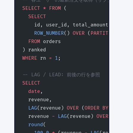
SELECT
 *
 FROM
 (
  SELECT
    id, user_id, total_amount, create
    ROW_NUMBER
() 
OVER
 (
PARTITION
 BY
 u
  FROM
 orders
) ranked
WHERE
 rn 
=
 1
;
-- LAG / LEAD: 前後の行を参照
SELECT
  date
,
  revenue,
  LAG
(revenue) 
OVER
 (
ORDER BY
 date
) 
A
  revenue 
-
 LAG
(revenue) 
OVER
 (
ORDER 
  round
(
    100
.
0
 *
 (revenue 
-
 LAG
(revenue) 
O