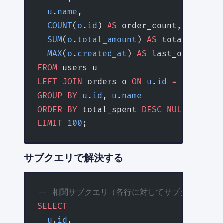
  u
.
name
,
  COUNT
(
o
.
id
) 
AS
 order_count,
  SUM
(
o
.
total_amount
) 
AS
 total_spent,
  MAX
(
o
.
created_at
) 
AS
 last_order_at
FROM
 users u
LEFT JOIN
 orders o 
ON
 u
.
id
 =
 o
.
user_i
GROUP BY
 u
.
id
, 
u
.
name
ORDER BY
 total_spent 
DESC
 NULLS
 LAST
LIMIT
 100
;
サブクエリで解決する
-- 相関サブクエリ（各行に対してサブクエリを実
SELECT
  u
.
id
,