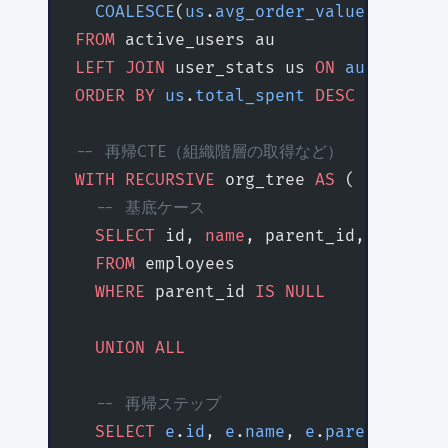
  COALESCE
(
us
.
avg_order_value
, 
0
) 
AS
 
FROM
 active_users au
LEFT JOIN
 user_stats us 
ON
 au
.
id
 =
 us
ORDER BY
 us
.
total_spent
 DESC
 NULLS
 LA
-- 再帰CTE（組織階層の取得など）
WITH
 RECURSIVE
 org_tree 
AS
 (
  -- 基底ケース
  SELECT
 id, 
name
, parent_id, 
0
 AS
 de
  FROM
 employees
  WHERE
 parent_id 
IS
 NULL
  UNION ALL
  -- 再帰ステップ
  SELECT
 e
.
id
, 
e
.
name
, 
e
.
parent_id
, 
o