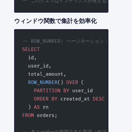
-- このクエリはインデックスが使えるため、どの
ウィンドウ関数で集計を効率化
-- ROW_NUMBER: ページネーション・ランキン
SELECT
  id,
  user_id,
  total_amount,
  ROW_NUMBER
() 
OVER
 (
    PARTITION
 BY
 user_id 
    ORDER BY
 created_at 
DESC
  ) 
AS
 rn
FROM
 orders;
-- 各ユーザーの最新注文を取得（サブクエリより