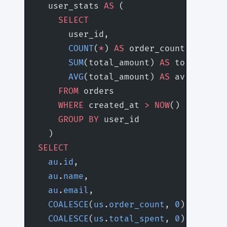
  user_stats 
AS
 (
    SELECT
      user_id,
      COUNT
(
*
) 
AS
 order_count,
      SUM
(total_amount) 
AS
 total_spen
      AVG
(total_amount) 
AS
 avg_order_
    FROM
 orders
    WHERE
 created_at 
>
 NOW
() 
-
 INTERV
    GROUP BY
 user_id
  )
SELECT
  au
.
id
,
  au
.
name
,
  au
.
email
,
  COALESCE
(
us
.
order_count
, 
0
) 
AS
 orde
  COALESCE
(
us
.
total_spent
, 
0
) 
AS
 tota