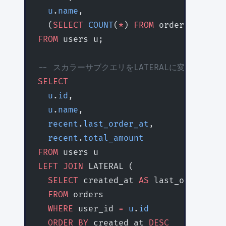
  u
.
name
,
  (
SELECT
 COUNT
(
*
) 
FROM
 orders 
WHERE
 
FROM
 users u;
-- スカラーサブクエリをLATERALに変換（Post
SELECT
  u
.
id
,
  u
.
name
,
  recent
.
last_order_at
,
  recent
.
total_amount
FROM
 users u
LEFT JOIN
 LATERAL (
  SELECT
 created_at 
AS
 last_order_at,
  FROM
 orders
  WHERE
 user_id 
=
 u
.
id
  ORDER BY
 created_at 
DESC