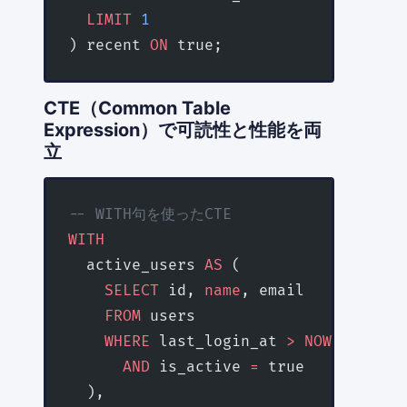
  LIMIT
 1
) recent 
ON
 true;
CTE（Common Table
Expression）で可読性と性能を両
立
-- WITH句を使ったCTE
WITH
  active_users 
AS
 (
    SELECT
 id, 
name
, email
    FROM
 users
    WHERE
 last_login_at 
>
 NOW
() 
-
 INT
      AND
 is_active 
=
 true
  ),