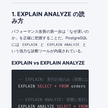
1. EXPLAIN ANALYZE の読
み方
パフォーマンス改善の第一歩は「なぜ遅いの
か」を正確に把握することだ。PostgreSQL
には
と
と
EXPLAIN
EXPLAIN ANALYZE
いう強力な診断ツールが内蔵されている。
EXPLAIN vs EXPLAIN ANALYZE
-- EXPLAIN: 実行計画のみ（実際には実行しな
EXPLAIN 
SELECT
 *
 FROM
 orders 
WHERE
 us
-- EXPLAIN ANALYZE: 実際に実行して計
EXPLAIN ANALYZE 
SELECT
 *
 FROM
 orders 