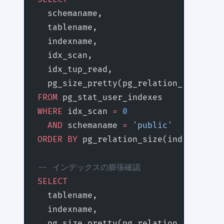
  schemaname,
  tablename,
  indexname,
  idx_scan,
  idx_tup_read,
  pg_size_pretty(pg_relation_size(ind
FROM
 pg_stat_user_indexes
WHERE
 idx_scan 
=
 0
  AND
 schemaname 
=
 'public'
ORDER BY
 pg_relation_size(indexrelid)
-- インデックスの膨張確認
SELECT
  tablename,
  indexname,
  pg_size_pretty(pg_relation_size(ind