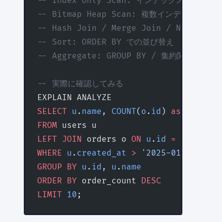
-- Index Only Scan: インデックスだけ
-- Bitmap Heap Scan: 複数インデックス
-- Hash Join / Merge Join / Neste
-- Sort: ORDER BY での並び替え
-- Aggregate: GROUP BY / 集約関数
-- 実際に確認してみる
EXPLAIN ANALYZE
SELECT
 u
.
name
, 
COUNT
(
o
.
id
) 
as
 order_c
FROM
 users u
LEFT JOIN
 orders o 
ON
 u
.
id
 =
 o
.
user_i
WHERE
 u
.
created_at
 >
 '2025-01-01'
GROUP BY
 u
.
id
, 
u
.
name
ORDER BY
 order_count 
DESC
LIMIT
 10
;