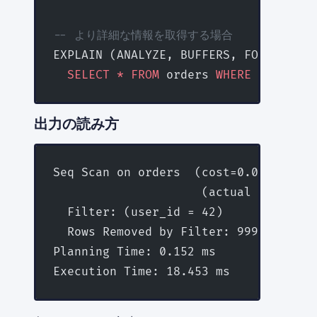
-- より詳細な情報を取得する場合
EXPLAIN (ANALYZE, BUFFERS, FORMAT 
TEX
  SELECT
 *
 FROM
 orders 
WHERE
 user_id 
出力の読み方
Seq Scan on orders  (cost=0.00..1842.
                     (actual time=0.0
  Filter: (user_id = 42)
  Rows Removed by Filter: 99999
Planning Time: 0.152 ms
Execution Time: 18.453 ms