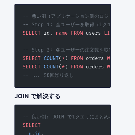
-- 悪い例（アプリケーション側のロジックをSQL
-- Step 1: 全ユーザーを取得（1クエリ）
SELECT
 id, 
name
 FROM
 users 
LIMIT
 100
;
-- Step 2: 各ユーザーの注文数を取得（100ク
SELECT
 COUNT
(
*
) 
FROM
 orders 
WHERE
 use
SELECT
 COUNT
(
*
) 
FROM
 orders 
WHERE
 use
-- ... 98回繰り返し
JOIN で解決する
-- 良い例: JOIN で1クエリにまとめる
SELECT
  u
.
id
,