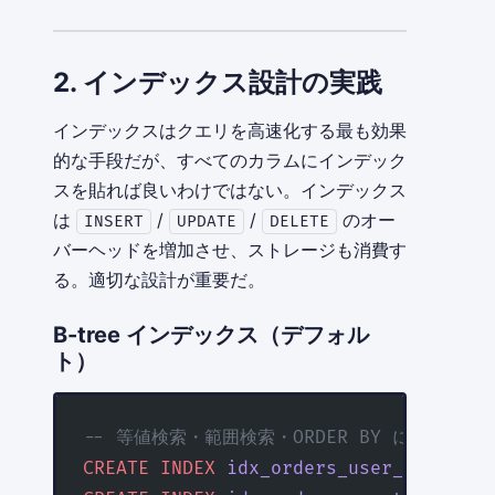
2. インデックス設計の実践
インデックスはクエリを高速化する最も効果
的な手段だが、すべてのカラムにインデック
スを貼れば良いわけではない。インデックス
は
/
/
のオー
INSERT
UPDATE
DELETE
バーヘッドを増加させ、ストレージも消費す
る。適切な設計が重要だ。
B-tree インデックス（デフォル
ト）
-- 等値検索・範囲検索・ORDER BY に対応
CREATE
 INDEX
 idx_orders_user_id
 ON
 or