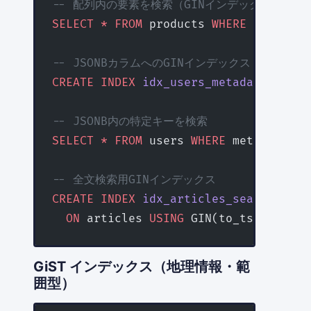
-- 配列内の要素を検索（GINインデックスが効く
SELECT
 *
 FROM
 products 
WHERE
 tags @
>
 
-- JSONBカラムへのGINインデックス
CREATE
 INDEX
 idx_users_metadata
 ON
 us
-- JSONB内の特定キーを検索
SELECT
 *
 FROM
 users 
WHERE
 metadata @
>
-- 全文検索用GINインデックス
CREATE
 INDEX
 idx_articles_search
  ON
 articles 
USING
 GIN(to_tsvector(
'
GiST インデックス（地理情報・範
囲型）