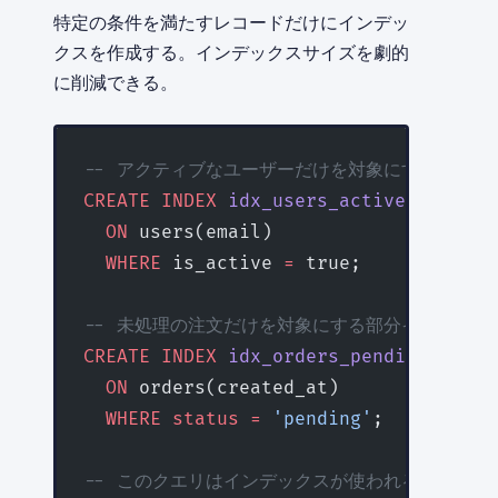
特定の条件を満たすレコードだけにインデッ
クスを作成する。インデックスサイズを劇的
に削減できる。
-- アクティブなユーザーだけを対象にする部分イ
CREATE
 INDEX
 idx_users_active_email
  ON
 users(email) 
  WHERE
 is_active 
=
 true;
-- 未処理の注文だけを対象にする部分インデック
CREATE
 INDEX
 idx_orders_pending
  ON
 orders(created_at) 
  WHERE
 status
 =
 'pending'
;
-- このクエリはインデックスが使われる