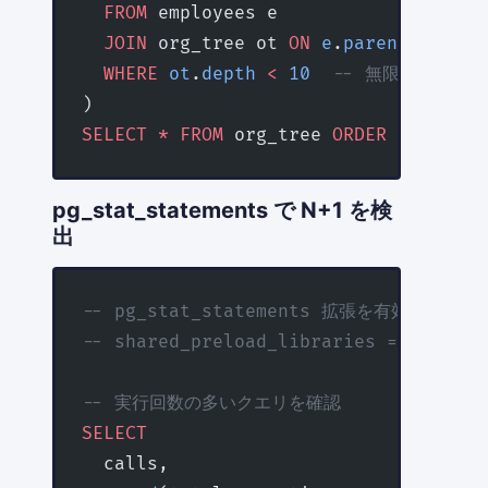
  FROM
 employees e
  JOIN
 org_tree ot 
ON
 e
.
parent_id
 =
 o
  WHERE
 ot
.
depth
 <
 10
  -- 無限ループ防止
)
SELECT
 *
 FROM
 org_tree 
ORDER BY
 depth
pg_stat_statements で N+1 を検
出
-- pg_stat_statements 拡張を有効化（pos
-- shared_preload_libraries = 'pg_sta
-- 実行回数の多いクエリを確認
SELECT
  calls,