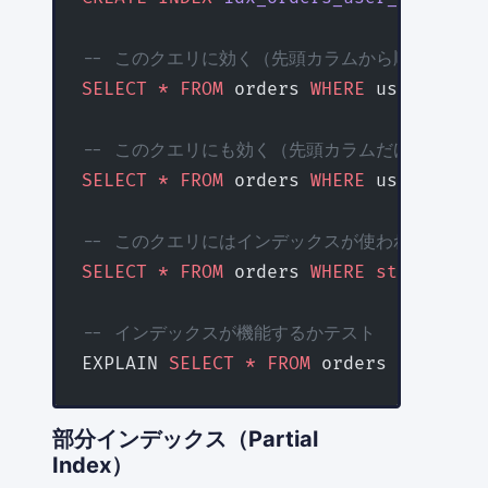
-- このクエリに効く（先頭カラムから順番に使わ
SELECT
 *
 FROM
 orders 
WHERE
 user_id 
=
 
-- このクエリにも効く（先頭カラムだけでも使え
SELECT
 *
 FROM
 orders 
WHERE
 user_id 
=
 
-- このクエリにはインデックスが使われない（先
SELECT
 *
 FROM
 orders 
WHERE
 status
 =
 '
-- インデックスが機能するかテスト
EXPLAIN 
SELECT
 *
 FROM
 orders 
WHERE
 us
部分インデックス（Partial
Index）