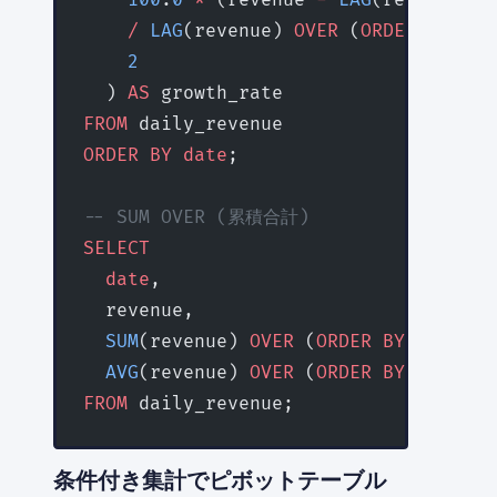
    /
 LAG
(revenue) 
OVER
 (
ORDER BY
 dat
    2
  ) 
AS
 growth_rate
FROM
 daily_revenue
ORDER BY
 date
;
-- SUM OVER (累積合計)
SELECT
  date
,
  revenue,
  SUM
(revenue) 
OVER
 (
ORDER BY
 date
 RO
  AVG
(revenue) 
OVER
 (
ORDER BY
 date
 RO
FROM
 daily_revenue;
条件付き集計でピボットテーブル