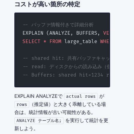
コストが高い箇所の特定
-- バッファ情報付きで詳細分析
EXPLAIN (ANALYZE, BUFFERS, 
VERBOSE
)
SELECT
 *
 FROM
 large_table 
WHERE
 creat
-- shared hit: 共有バッファキャッシュか
-- read: ディスクからの読み込み（低速）
-- Buffers: shared hit=1234 read
EXPLAIN ANALYZEで
が
actual rows
（推定値）と大きく乖離している場
rows
合は、統計情報が古い可能性がある。
を実行して統計を更
ANALYZE テーブル名;
新しよう。