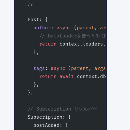
  },
  Post: {
    author
: 
async
 (
parent
, 
args
, 
cont
      // DataLoaderを使うとN+1問題を解
      return
 context.loaders.user.
loa
    },
    tags
: 
async
 (
parent
, 
args
, 
contex
      return
 await
 context.db.tags.
fi
    },
  },
  // Subscription リゾルバー
  Subscription: {
    postAdded: {