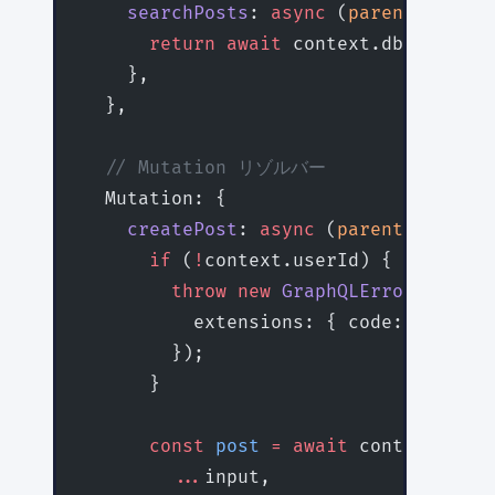
    searchPosts
: 
async
 (
parent
, { 
que
      return
 await
 context.db.posts.
s
    },
  },
  // Mutation リゾルバー
  Mutation: {
    createPost
: 
async
 (
parent
, { 
inpu
      if
 (
!
context.userId) {
        throw
 new
 GraphQLError
(
'Not a
          extensions: { code: 
'UNAUTH
        });
      }
      const
 post
 =
 await
 context.db.p
        ...
input,