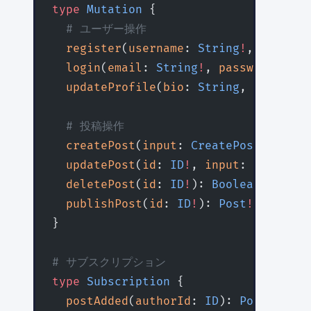
type
 Mutation
 {
  # ユーザー操作
  register
(
username
: 
String
!
, 
email
: 
  login
(
email
: 
String
!
, 
password
: 
Str
  updateProfile
(
bio
: 
String
, 
avatar
: 
  # 投稿操作
  createPost
(
input
: 
CreatePostInput
!
)
  updatePost
(
id
: 
ID
!
, 
input
: 
UpdatePo
  deletePost
(
id
: 
ID
!
): 
Boolean
!
  publishPost
(
id
: 
ID
!
): 
Post
!
}
# サブスクリプション
type
 Subscription
 {
  postAdded
(
authorId
: 
ID
): 
Post
!