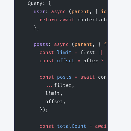
  Query: {
    user
: 
async
 (
parent
, { 
id
 }, 
cont
      return
 await
 context.db.users.
f
    },
    posts
: 
async
 (
parent
, { 
filter
, 
f
      const
 limit
 =
 first 
||
 10
;
      const
 offset
 =
 after 
?
 parseInt
      const
 posts
 =
 await
 context.db.
        ...
filter,
        limit,
        offset,
      });
      const
 totalCount
 =
 await
 contex