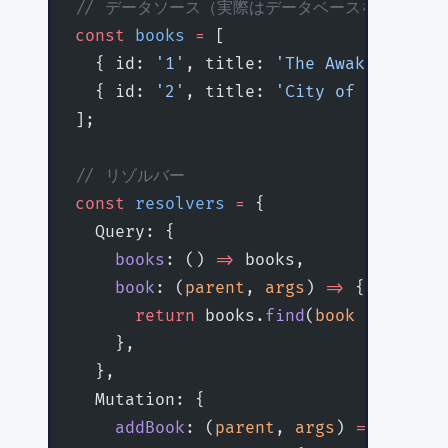
// データソース（実際はデータベースを使用）
const
 books
 =
 [
  { id: 
'1'
, title: 
'The Awakening'
, 
  { id: 
'2'
, title: 
'City of Glass'
, 
];
// リゾルバー
const
 resolvers
 =
 {
  Query: {
    books
: () 
=>
 books,
    book
: (
parent
, 
args
) 
=>
 {
      return
 books.
find
(
book
 =>
 book.
    },
  },
  Mutation: {
    addBook
: (
parent
, 
args
) 
=>
 {