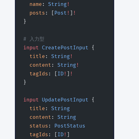
  name
: 
String
!
  posts
: [
Post
!
]
!
}
# 入力型
input
 CreatePostInput
 {
  title
: 
String
!
  content
: 
String
!
  tagIds
: [
ID
!
]
!
}
input
 UpdatePostInput
 {
  title
: 
String
  content
: 
String
  status
: 
PostStatus
  tagIds
: [
ID
!
]