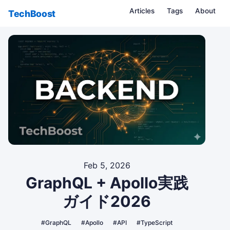
Articles
Tags
About
TechBoost
Feb 5, 2026
GraphQL + Apollo実践
ガイド2026
#GraphQL
#Apollo
#API
#TypeScript