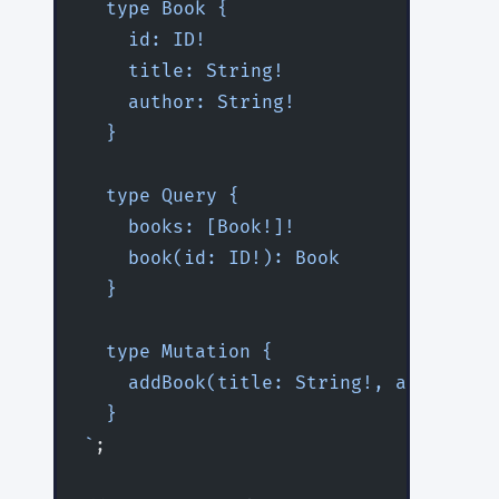
  type Book {
    id: ID!
    title: String!
    author: String!
  }
  type Query {
    books: [Book!]!
    book(id: ID!): Book
  }
  type Mutation {
    addBook(title: String!, author: S
  }
`
;