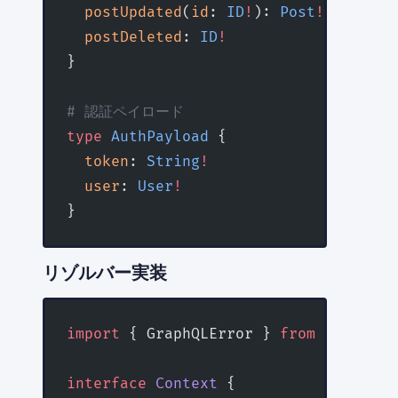
  postUpdated
(
id
: 
ID
!
): 
Post
!
  postDeleted
: 
ID
!
}
# 認証ペイロード
type
 AuthPayload
 {
  token
: 
String
!
  user
: 
User
!
}
リゾルバー実装
import
 { GraphQLError } 
from
 'graphql
interface
 Context
 {