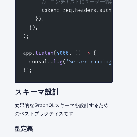
      // コンテキストにユーザー情報などを追
      token: req.headers.authorizatio
    }),
  }),
);
app.
listen
(
4000
, () 
=>
 {
  console.
log
(
'Server running on http
});
スキーマ設計
効果的なGraphQLスキーマを設計するため
のベストプラクティスです。
型定義