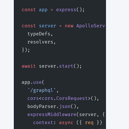
const
 app
 =
 express
();
const
 server
 =
 new
 ApolloServer
({
  typeDefs,
  resolvers,
});
await
 server.
start
();
app.
use
(
  '/graphql'
,
  cors
<
cors
.
CorsRequest
>(),
  bodyParser.
json
(),
  expressMiddleware
(server, {
    context
: 
async
 ({ 
req
 }) 
=>
 ({