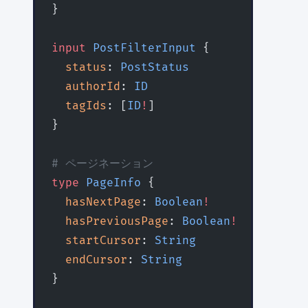
}
input
 PostFilterInput
 {
  status
: 
PostStatus
  authorId
: 
ID
  tagIds
: [
ID
!
]
}
# ページネーション
type
 PageInfo
 {
  hasNextPage
: 
Boolean
!
  hasPreviousPage
: 
Boolean
!
  startCursor
: 
String
  endCursor
: 
String
}