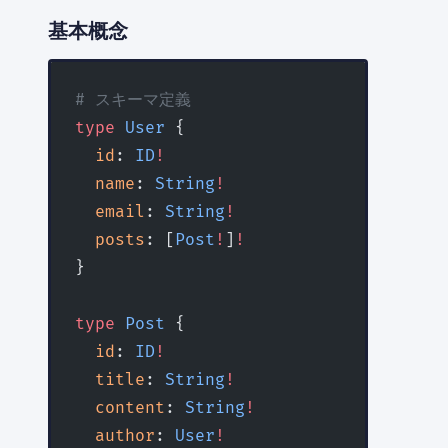
基本概念
# スキーマ定義
type
 User
 {
  id
: 
ID
!
  name
: 
String
!
  email
: 
String
!
  posts
: [
Post
!
]
!
}
type
 Post
 {
  id
: 
ID
!
  title
: 
String
!
  content
: 
String
!
  author
: 
User
!