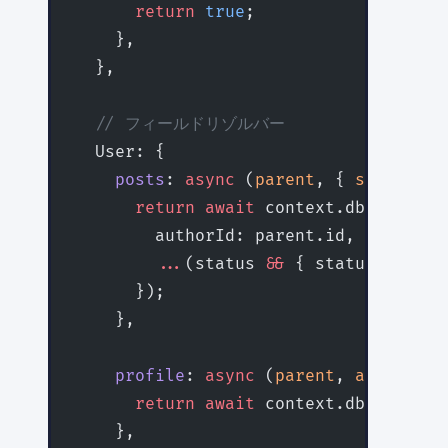
      return
 true
;
    },
  },
  // フィールドリゾルバー
  User: {
    posts
: 
async
 (
parent
, { 
status
 },
      return
 await
 context.db.posts.
f
        authorId: parent.id,
        ...
(status 
&&
 { status }),
      });
    },
    profile
: 
async
 (
parent
, 
args
, 
con
      return
 await
 context.db.userPro
    },