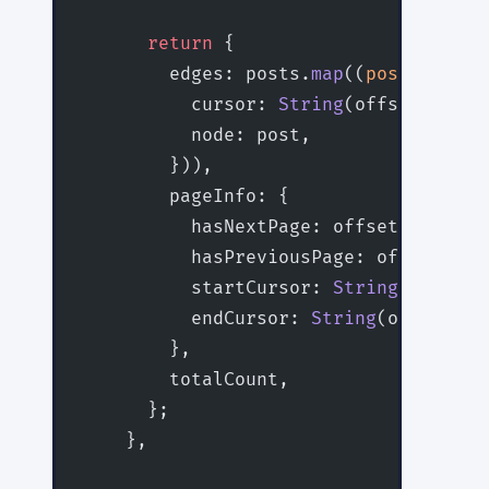
      return
 {
        edges: posts.
map
((
post
, 
index
          cursor: 
String
(offset 
+
 ind
          node: post,
        })),
        pageInfo: {
          hasNextPage: offset 
+
 limit
          hasPreviousPage: offset 
>
 0
          startCursor: 
String
(offset)
          endCursor: 
String
(offset 
+
 
        },
        totalCount,
      };
    },