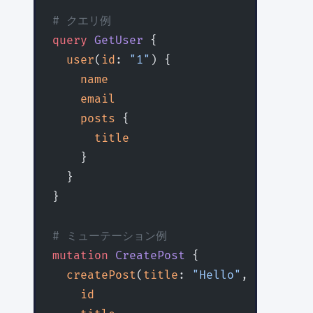
# クエリ例
query
 GetUser
 {
  user
(
id
: 
"1"
) {
    name
    email
    posts
 {
      title
    }
  }
}
# ミューテーション例
mutation
 CreatePost
 {
  createPost
(
title
: 
"Hello"
, 
content
:
    id