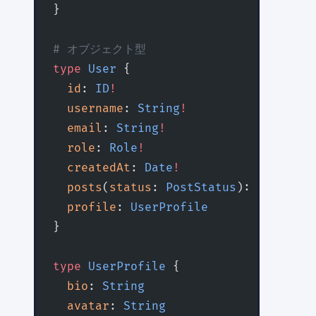
}
# オブジェクト型
type
 User
 {
  id
: 
ID
!
  username
: 
String
!
  email
: 
String
!
  role
: 
Role
!
  createdAt
: 
Date
!
  posts
(
status
: 
PostStatus
): [
Post
!
]
!
  profile
: 
UserProfile
}
type
 UserProfile
 {
  bio
: 
String
  avatar
: 
String