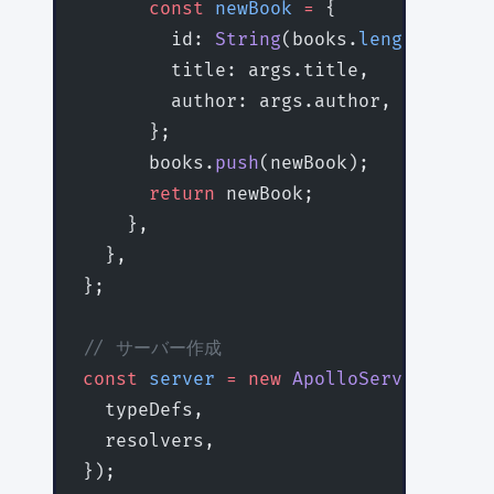
      const
 newBook
 =
 {
        id: 
String
(books.
length
 +
 1
),
        title: args.title,
        author: args.author,
      };
      books.
push
(newBook);
      return
 newBook;
    },
  },
};
// サーバー作成
const
 server
 =
 new
 ApolloServer
({
  typeDefs,
  resolvers,
});