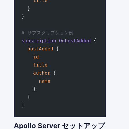
    title
  }
}
# サブスクリプション例
subscription
 OnPostAdded
 {
  postAdded
 {
    id
    title
    author
 {
      name
    }
  }
}
Apollo Server セットアップ