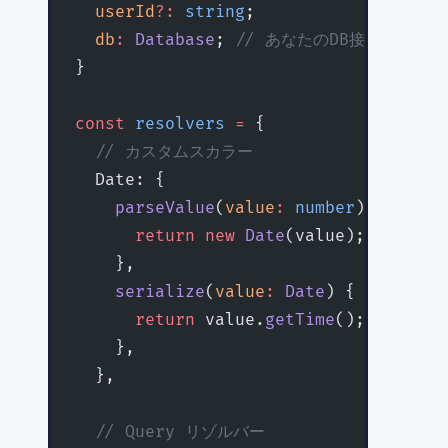
  userId
?:
 string
;
  db
:
 Database
; 
// あなたのDB接続
}
const
 resolvers
 =
 {
  // カスタムスカラー
  Date: {
    parseValue
(
value
:
 number
) {
      return
 new
 Date
(value);
    },
    serialize
(
value
:
 Date
) {
      return
 value.
getTime
();
    },
  },
  // Query リゾルバー