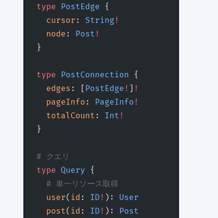
type
 PostEdge
 {
  cursor
: 
String
!
  node
: 
Post
!
}
type
 PostConnection
 {
  edges
: [
PostEdge
!
]
!
  pageInfo
: 
PageInfo
!
  totalCount
: 
Int
!
}
# クエリ
type
 Query
 {
  # 単一リソース取得
  user
(
id
: 
ID
!
): 
User
  post
(
id
: 
ID
!
): 
Post