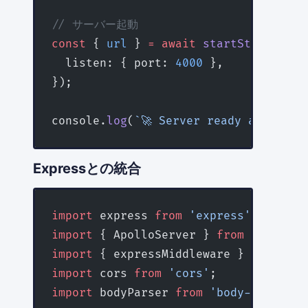
// サーバー起動
const
 { 
url
 } 
=
 await
 startStandalone
  listen: { port: 
4000
 },
});
console.
log
(
`🚀 Server ready at ${
url
Expressとの統合
import
 express 
from
 'express'
;
import
 { ApolloServer } 
from
 '@apollo
import
 { expressMiddleware } 
from
 '@a
import
 cors 
from
 'cors'
;
import
 bodyParser 
from
 'body-parser'
;