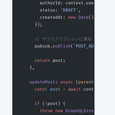
        authorId: context.userId,
        status: 
'DRAFT'
,
        createdAt: 
new
 Date
(),
      });
      // サブスクリプションに通知
      pubsub.
publish
(
'POST_ADDED'
, { 
      return
 post;
    },
    updatePost
: 
async
 (
parent
, { 
id
, 
      const
 post
 =
 await
 context.db.p
      if
 (
!
post) {
        throw
 new
 GraphQLError
(
'Post 