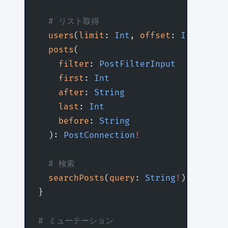
  # リスト取得
  users
(
limit
: 
Int
, 
offset
: 
Int
): [
Us
  posts
(
    filter
: 
PostFilterInput
    first
: 
Int
    after
: 
String
    last
: 
Int
    before
: 
String
  ): 
PostConnection
!
  # 検索
  searchPosts
(
query
: 
String
!
): [
Post
!
}
# ミューテーション