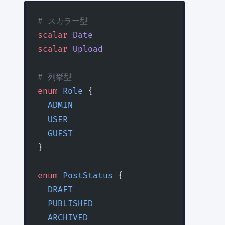
# スカラー型
scalar
 Date
scalar
 Upload
# 列挙型
enum
 Role
 {
  ADMIN
  USER
  GUEST
}
enum
 PostStatus
 {
  DRAFT
  PUBLISHED
  ARCHIVED