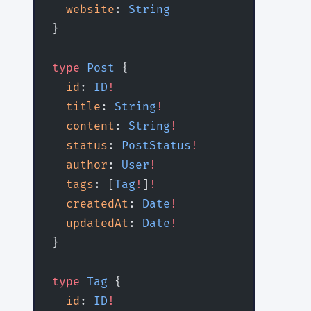
  website
: 
String
}
type
 Post
 {
  id
: 
ID
!
  title
: 
String
!
  content
: 
String
!
  status
: 
PostStatus
!
  author
: 
User
!
  tags
: [
Tag
!
]
!
  createdAt
: 
Date
!
  updatedAt
: 
Date
!
}
type
 Tag
 {
  id
: 
ID
!