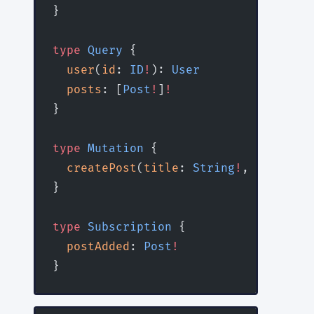
}
type
 Query
 {
  user
(
id
: 
ID
!
): 
User
  posts
: [
Post
!
]
!
}
type
 Mutation
 {
  createPost
(
title
: 
String
!
, 
content
:
}
type
 Subscription
 {
  postAdded
: 
Post
!
}