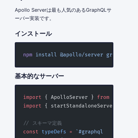
Apollo Serverは最も人気のあるGraphQLサ
ーバー実装です。
インストール
npm
 install
 @apollo/server
 graphql
基本的なサーバー
import
 { ApolloServer } 
from
 '@apollo
import
 { startStandaloneServer } 
from
// スキーマ定義
const
 typeDefs
 =
 `#graphql