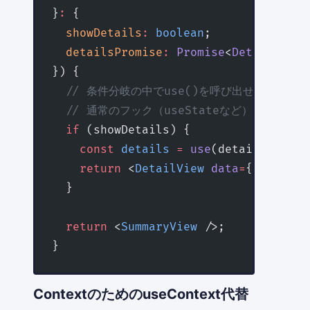
}
:
 {
  showDetails
:
 boolean
;
  detailsPromise
:
 Promise
<
DetailData
>
}) {
  // 条件分岐の中でuse()を呼び出せる
  // 通常のフック（useStateなど）ではこれ
  if
 (showDetails) {
    const
 details
 =
 use
(detailsPromis
    return
 <
DetailView
 data
=
{details}
  }
  return
 <
SummaryView
 />;
}
ContextのためのuseContext代替