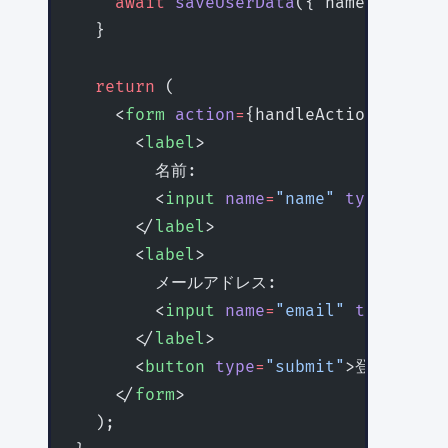
    await
 saveUserData
({ name, email 
  }
  return
 (
    <
form
 action
=
{handleAction}>
      <
label
>
        名前:
        <
input
 name
=
"name"
 type
=
"text
      </
label
>
      <
label
>
        メールアドレス:
        <
input
 name
=
"email"
 type
=
"ema
      </
label
>
      <
button
 type
=
"submit"
>登録</
butt
    </
form
>
  );