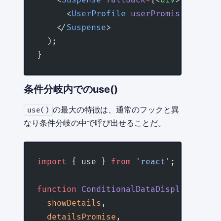
    <
Suspense
 fallback
=
{<
div
>読み込み中.
      <
UserProfile
 userPromise
=
{userP
    </
Suspense
>
  );
}
条件分岐内でのuse()
の最大の特徴は、通常のフックと異
use()
なり条件分岐の中で呼び出せることだ。
import
 { use } 
from
 'react'
;
function
 ConditionalDataDisplay
({
  showDetails
,
  detailsPromise
,