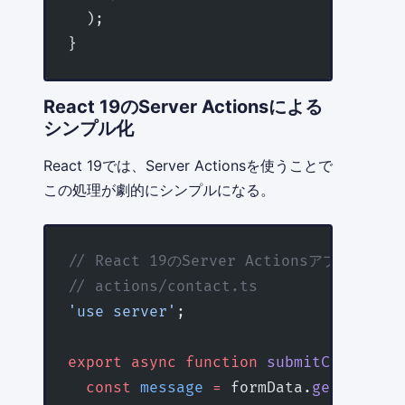
  );
}
React 19のServer Actionsによる
シンプル化
React 19では、Server Actionsを使うことで
この処理が劇的にシンプルになる。
// React 19のServer Actionsアプローチ
// actions/contact.ts
'use server'
;
export
 async
 function
 submitContactFo
  const
 message
 =
 formData.
get
(
'messa