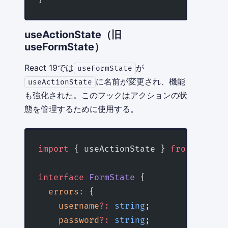
useActionState（旧
useFormState）
React 19では
が
useFormState
に名前が変更され、機能
useActionState
も強化された。このフックはアクションの状
態を管理するために使用する。
import
 { useActionState } 
from
 'react
interface
 FormState
 {
  errors
:
 {
    username
?:
 string
;
    password
?:
 string
;