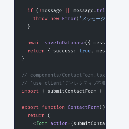
  if
 (
!
message 
||
 message.
trim
() 
===
 
    throw
 new
 Error
(
'メッセージを入力して
  }
  await
 saveToDatabase
({ message });
  return
 { success: 
true
, message: 
'
}
// components/ContactForm.tsx
// 'use client'ディレクティブ不要
import
 { submitContactForm } 
from
 '..
export
 function
 ContactForm
() {
  return
 (
    <
form
 action
=
{submitContactForm}>