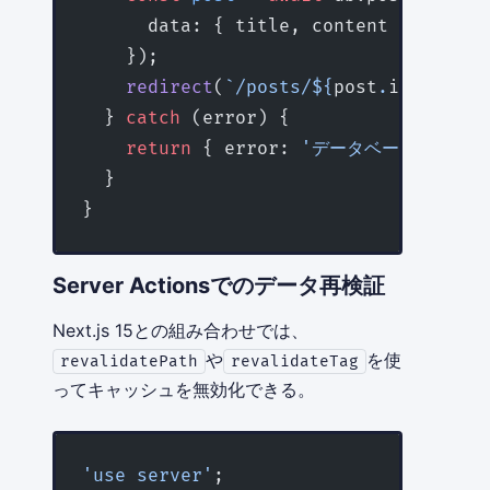
      data: { title, content },
    });
    redirect
(
`/posts/${
post
.
id
}`
);
  } 
catch
 (error) {
    return
 { error: 
'データベースへの保存
  }
}
Server Actionsでのデータ再検証
Next.js 15との組み合わせでは、
や
を使
revalidatePath
revalidateTag
ってキャッシュを無効化できる。
'use server'
;