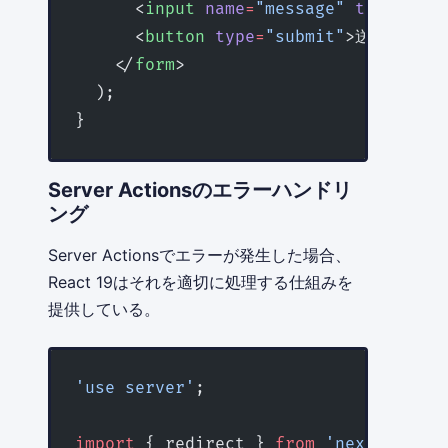
      <
input
 name
=
"message"
 type
=
"tex
      <
button
 type
=
"submit"
>送信</
butt
    </
form
>
  );
}
Server Actionsのエラーハンドリ
ング
Server Actionsでエラーが発生した場合、
React 19はそれを適切に処理する仕組みを
提供している。
'use server'
;
import
 { redirect } 
from
 'next/naviga