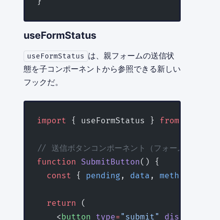
}
useFormStatus
は、親フォームの送信状
useFormStatus
態を子コンポーネントから参照できる新しい
フックだ。
import
 { useFormStatus } 
from
 'react-
// 送信ボタンコンポーネント（フォームの子コン
function
 SubmitButton
() {
  const
 { 
pending
, 
data
, 
method
, 
acti
  return
 (
    <
button
 type
=
"submit"
 disabled
=
{p