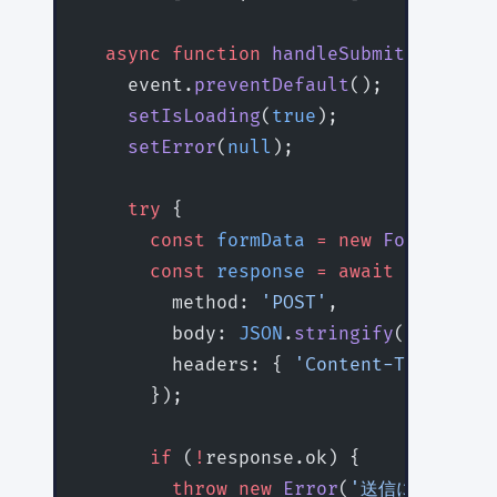
  async
 function
 handleSubmit
(
event
:
 
    event.
preventDefault
();
    setIsLoading
(
true
);
    setError
(
null
);
    try
 {
      const
 formData
 =
 new
 FormData
(e
      const
 response
 =
 await
 fetch
(
'/
        method: 
'POST'
,
        body: 
JSON
.
stringify
(Object.
f
        headers: { 
'Content-Type'
: 
'a
      });
      if
 (
!
response.ok) {
        throw
 new
 Error
(
'送信に失敗しま