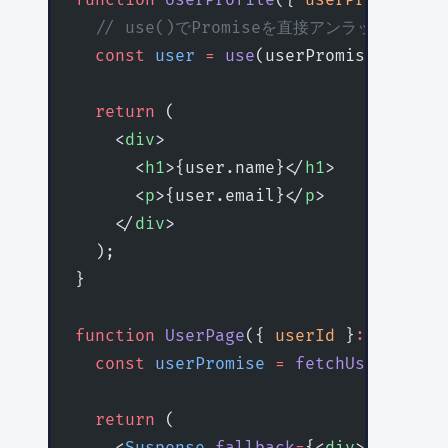
function
 UserProfile
({ 
userPromise
 }
:
  // use()でPromiseを直接アンラップできる
  const
 user
 =
 use
(userPromise);
  return
 (
    <
div
>
      <
h1
>{user.name}</
h1
>
      <
p
>{user.email}</
p
>
    </
div
>
  );
}
function
 UserPage
({ 
userId
 }
:
 { 
userI
  const
 userPromise
 =
 fetchUser
(userI
  return
 (