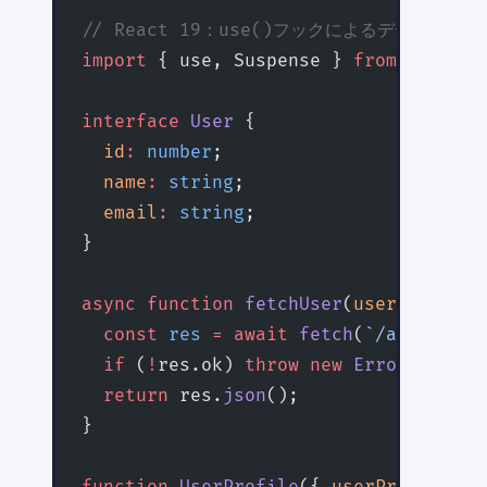
// React 19：use()フックによるデータフェッ
import
 { use, Suspense } 
from
 'react'
interface
 User
 {
  id
:
 number
;
  name
:
 string
;
  email
:
 string
;
}
async
 function
 fetchUser
(
userId
:
 numb
  const
 res
 =
 await
 fetch
(
`/api/users
  if
 (
!
res.ok) 
throw
 new
 Error
(
'ユーザ
  return
 res.
json
();
}