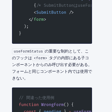
      {
/* SubmitButtonはuseFormStat
      <
SubmitButton
 />
    </
form
>
  );
}
の重要な制約として、こ
useFormStatus
のフックは
タグの内部にある子コ
<form>
ンポーネントからのみ呼び出す必要がある。
フォームと同じコンポーネント内では使用で
きない。
// 間違った使用例
function
 WrongForm
() {
  const
 { 
pending
 } 
=
 useFormStatus
()