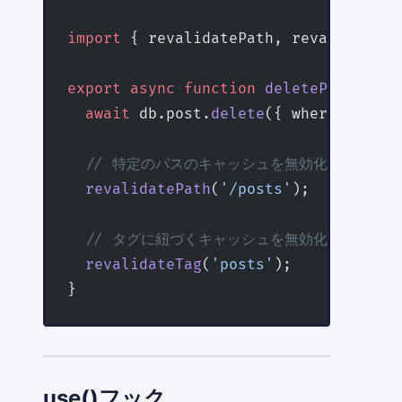
import
 { revalidatePath, revalidateTa
export
 async
 function
 deletePost
(
post
  await
 db.post.
delete
({ where: { id:
  // 特定のパスのキャッシュを無効化
  revalidatePath
(
'/posts'
);
  // タグに紐づくキャッシュを無効化
  revalidateTag
(
'posts'
);
}
use()フック