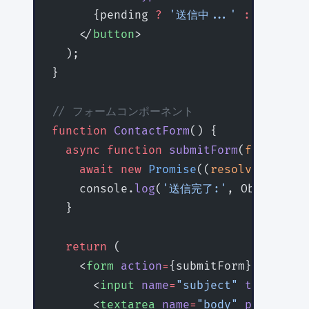
      {pending 
?
 '送信中...'
 :
 '送信する
    </
button
>
  );
}
// フォームコンポーネント
function
 ContactForm
() {
  async
 function
 submitForm
(
formData
:
    await
 new
 Promise
((
resolve
) 
=>
 se
    console.
log
(
'送信完了:'
, Object.
fr
  }
  return
 (
    <
form
 action
=
{submitForm}>
      <
input
 name
=
"subject"
 type
=
"tex
      <
textarea
 name
=
"body"
 placehold