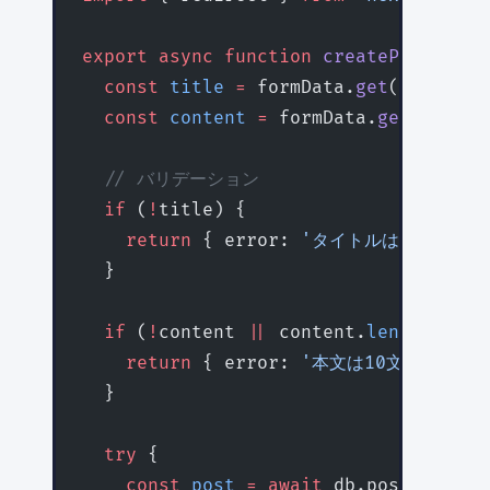
export
 async
 function
 createPost
(
form
  const
 title
 =
 formData.
get
(
'title'
)
  const
 content
 =
 formData.
get
(
'conte
  // バリデーション
  if
 (
!
title) {
    return
 { error: 
'タイトルは必須です'
  }
  if
 (
!
content 
||
 content.
length
 <
 10
    return
 { error: 
'本文は10文字以上で
  }
  try
 {
    const
 post
 =
 await
 db.post.
create