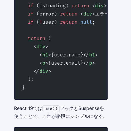
  if
 (isLoading) 
return
 <
div
>読み込み中.
  if
 (error) 
return
 <
div
>エラー: {error
  if
 (
!
user) 
return
 null
;
  return
 (
    <
div
>
      <
h1
>{user.name}</
h1
>
      <
p
>{user.email}</
p
>
    </
div
>
  );
}
React 19では
フックとSuspenseを
use()
使うことで、これが格段にシンプルになる。