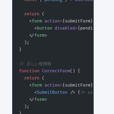
  return
 (
    <
form
 action
=
{submitForm}>
      <
button
 disabled
=
{pending}>送信<
    </
form
>
  );
}
// 正しい使用例
function
 CorrectForm
() {
  return
 (
    <
form
 action
=
{submitForm}>
      <
SubmitButton
 /> {
/* useForm
    </
form
>
  );
}