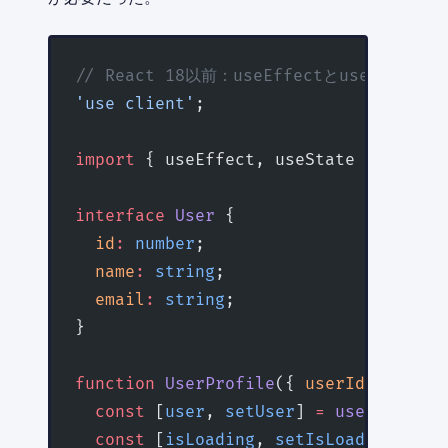
// React 18以前：useEffectとuseStat
'use client'
;
import
 { useEffect, useState } 
from
 '
interface
 User
 {
  id
:
 number
;
  name
:
 string
;
  email
:
 string
;
}
function
 UserProfile
({ 
userId
 }
:
 { 
us
  const
 [
user
, 
setUser
] 
=
 useState
<
Us
  const
 [
isLoading
, 
setIsLoading
] 
=
 u