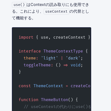
はContextの読み取りにも使用でき
use()
る。これにより、
の代替とし
useContext
て機能する。
import
 { use, createContext } 
from
 'r
interface
 ThemeContextType
 {
  theme
:
 'light'
 |
 'dark'
;
  toggleTheme
:
 () 
=>
 void
;
}
const
 ThemeContext
 =
 createContext
<
Th
function
 ThemeButton
() {
  // useContextの代わりにuse()を使用でき