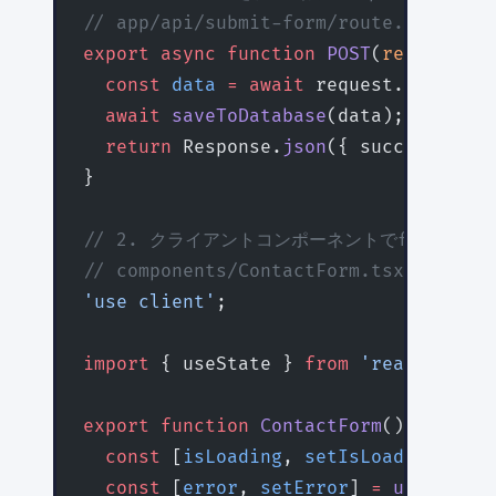
// app/api/submit-form/route.ts
export
 async
 function
 POST
(
request
:
 R
  const
 data
 =
 await
 request.
json
();
  await
 saveToDatabase
(data);
  return
 Response.
json
({ success: 
tru
}
// 2. クライアントコンポーネントでfetchを使
// components/ContactForm.tsx
'use client'
;
import
 { useState } 
from
 'react'
;
export
 function
 ContactForm
() {
  const
 [
isLoading
, 
setIsLoading
] 
=
 u
  const
 [
error
, 
setError
] 
=
 useState
<