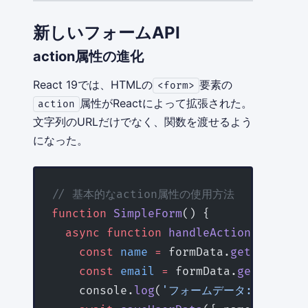
新しいフォームAPI
action属性の進化
React 19では、HTMLの
要素の
<form>
属性がReactによって拡張された。
action
文字列のURLだけでなく、関数を渡せるよう
になった。
// 基本的なaction属性の使用方法
function
 SimpleForm
() {
  async
 function
 handleAction
(
formDat
    const
 name
 =
 formData.
get
(
'name'
)
    const
 email
 =
 formData.
get
(
'email
    console.
log
(
'フォームデータ:'
, { nam