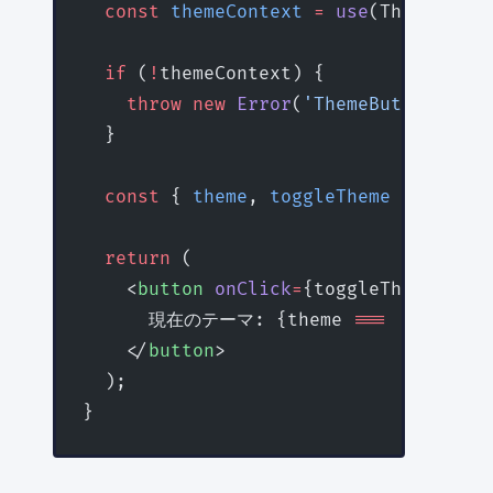
  const
 themeContext
 =
 use
(ThemeConte
  if
 (
!
themeContext) {
    throw
 new
 Error
(
'ThemeButtonはT
  }
  const
 { 
theme
, 
toggleTheme
 } 
=
 them
  return
 (
    <
button
 onClick
=
{toggleTheme}>
      現在のテーマ: {theme 
===
 'light'
 
    </
button
>
  );
}