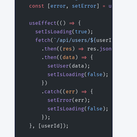
  const
 [
error
, 
setError
] 
=
 useState
<
  useEffect
(() 
=>
 {
    setIsLoading
(
true
);
    fetch
(
`/api/users/${
userId
}`
)
      .
then
((
res
) 
=>
 res.
json
())
      .
then
((
data
) 
=>
 {
        setUser
(data);
        setIsLoading
(
false
);
      })
      .
catch
((
err
) 
=>
 {
        setError
(err);
        setIsLoading
(
false
);
      });
  }, [userId]);