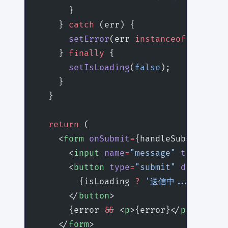
      }
    } 
catch
 (err) {
      setError
(err 
instanceof
 Error
 ?
    } 
finally
 {
      setIsLoading
(
false
);
    }
  }
  return
 (
    <
form
 onSubmit
=
{handleSubmit}>
      <
input
 name
=
"message"
 type
=
"tex
      <
button
 type
=
"submit"
 disabled
=
        {isLoading 
?
 '送信中...'
 :
 '送
      </
button
>
      {error 
&&
 <
p
>{error}</
p
>}
    </
form
>