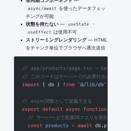
非同期コンポーネント
—
を使ったデータフェッ
async/await
チングが可能
状態を持たない
—
・
useState
は使用不可
useEffect
ストリーミングレンダリング
— HTML
をチャンク単位でブラウザへ逐次送信
// app/products/page.tsx — Server 
// このコードはサーバーでのみ実行される
import
 { db } 
from
 '@/lib/db'
// async関数として定義できる
export
 default
 async
 function
 Product
  // サーバー上で直接DBクエリを実行
  const
 products
 =
 await
 db.product.
f