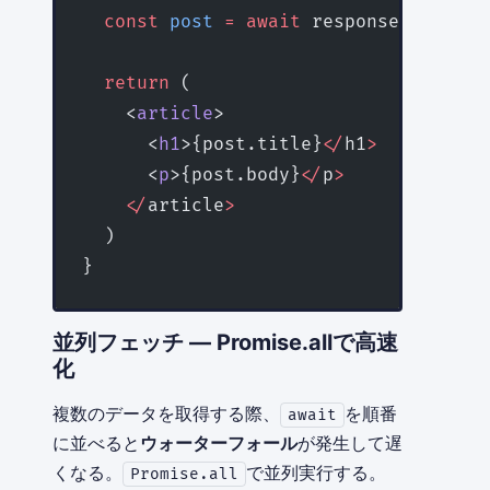
  const
 post
 =
 await
 response.
json
()
  return
 (
    <
article
>
      <
h1
>{post.title}
</
h1
>
      <
p
>{post.body}
</
p
>
    </
article
>
  )
}
並列フェッチ — Promise.allで高速
化
複数のデータを取得する際、
を順番
await
に並べると
ウォーターフォール
が発生して遅
くなる。
で並列実行する。
Promise.all