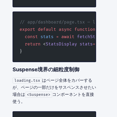
// app/dashboard/page.tsx — loadi
export
 default
 async
 function
 Dashboa
  const
 stats
 =
 await
 fetchStats
() 
/
  return
 <
StatsDisplay
 stats
=
{
stats
} 
}
Suspense境界の細粒度制御
はページ全体をカバーする
loading.tsx
が、ページの一部だけをサスペンスさせたい
場合は
コンポーネントを直接
<Suspense>
使う。