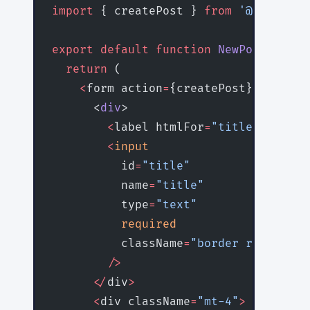
import
 { createPost } 
from
 '@/app/act
export
 default
 function
 NewPostPage
()
  return
 (
    <
form action
=
{createPost}
>
      <
div
>
        <
label htmlFor
=
"title"
>
タイト
        <
input
          id
=
"title"
          name
=
"title"
          type
=
"text"
          required
          className
=
"border rounded p
        />
      </
div
>
      <
div className
=
"mt-4"
>