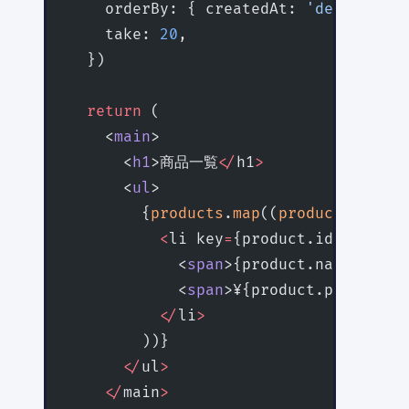
    orderBy: { createdAt: 
'desc'
 },
    take: 
20
,
  })
  return
 (
    <
main
>
      <
h1
>商品一覧
</
h1
>
      <
ul
>
        {
products
.
map
((
product
) 
=>
 (
          <
li key
=
{product.id}
>
            <
span
>{product.name}
</
spa
            <
span
>¥{product.price.toL
          </
li
>
        ))}
      </
ul
>
    </
main
>