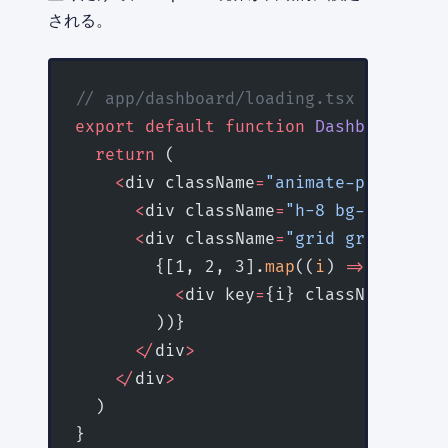
される。
// app/dashboard/loading.tsx
export
 default
 function
 DashboardLoad
  return
 (
    <
div className
=
"animate-pulse"
>
      <
div className
=
"h-8 bg-gray-200
      <
div className
=
"grid grid-cols-
        {[1, 2, 3].
map
((
i
) 
=>
 (
          <
div key
=
{i} className
=
"h-3
        ))}
      </
div
>
    </
div
>
  )
}