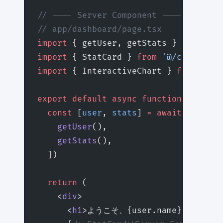
// ---- Server Component ----
// app/dashboard/page.tsx
import
 { getUser, getStats } 
from
 '@/
import
 { StatCard } 
from
 '@/component
import
 { InteractiveChart } 
from
 '@/c
export
 default
 async
 function
 Dashboa
  const
 [
user
, 
stats
] 
=
 await
 Promise
    getUser
(),
    getStats
(),
  ])
  return
 (
    <
div
>
      <
h1
>ようこそ、{user.name}さん
</
h1
>