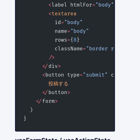
        <
label htmlFor
=
"body"
>
本文
</
la
        <
textarea
          id
=
"body"
          name
=
"body"
          rows
=
{
8
}
          className
=
"border rounded p
        />
      </
div
>
      <
button type
=
"submit"
 className
        投稿する
      </
button
>
    </
form
>
  )
}