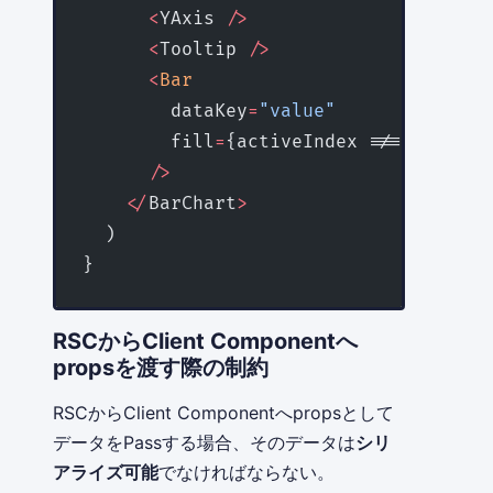
      <
YAxis 
/>
      <
Tooltip 
/>
      <
Bar
        dataKey
=
"value"
        fill
=
{activeIndex !== null ? 
      />
    </
BarChart
>
  )
}
RSCからClient Componentへ
propsを渡す際の制約
RSCからClient Componentへpropsとして
データをPassする場合、そのデータは
シリ
アライズ可能
でなければならない。