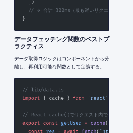
  ])
  // → 合計 300ms（最も遅いリクエストの時間
}
データフェッチング関数のベストプ
ラクティス
データ取得ロジックはコンポーネントから分
離し、再利用可能な関数として定義する。
// lib/data.ts
import
 { cache } 
from
 'react'
// React cache()でリクエスト内での重複フ
export
 const
 getUser
 =
 cache
(
async
 (
i
  const
 res
 =
 await
 fetch
(
`https://ap