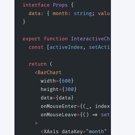
interface
 Props
 {
  data
:
 { 
month
:
 string
; 
value
:
 numbe
}
export
 function
 InteractiveChart
({ 
da
  const
 [
activeIndex
, 
setActiveIndex
]
  return
 (
    <
BarChart
      width
=
{
600
}
      height
=
{
300
}
      data
=
{data}
      onMouseEnter
=
{(_, index) => 
set
      onMouseLeave
=
{() => 
setActiveIn
    >
      <
XAxis dataKey
=
"month"
 />