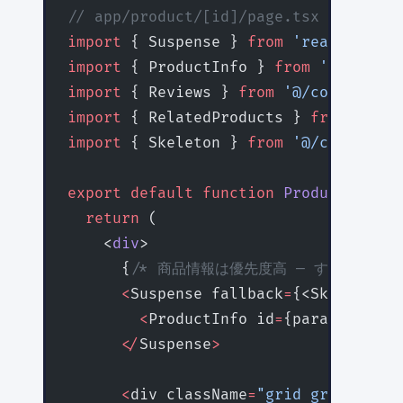
// app/product/[id]/page.tsx
import
 { Suspense } 
from
 'react'
import
 { ProductInfo } 
from
 '@/compon
import
 { Reviews } 
from
 '@/components
import
 { RelatedProducts } 
from
 '@/co
import
 { Skeleton } 
from
 '@/component
export
 default
 function
 ProductPage
({
  return
 (
    <
div
>
      {
/* 商品情報は優先度高 — すぐ表示 */
      <
Suspense fallback
=
{<Skeleton c
        <
ProductInfo id
=
{params.id} 
/
      </
Suspense
>
      <
div className
=
"grid grid-cols-