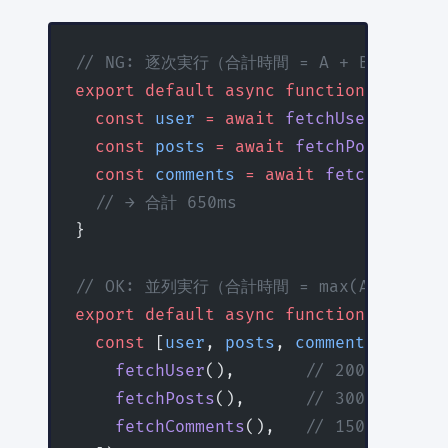
// NG: 逐次実行（合計時間 = A + B + C）
export
 default
 async
 function
 BadPage
  const
 user
 =
 await
 fetchUser
()     
  const
 posts
 =
 await
 fetchPosts
()   
  const
 comments
 =
 await
 fetchComment
  // → 合計 650ms
}
// OK: 並列実行（合計時間 = max(A, B, C)
export
 default
 async
 function
 GoodPag
  const
 [
user
, 
posts
, 
comments
] 
=
 awa
    fetchUser
(),       
// 200ms ┐
    fetchPosts
(),      
// 300ms ├ 並
    fetchComments
(),   
// 150ms ┘