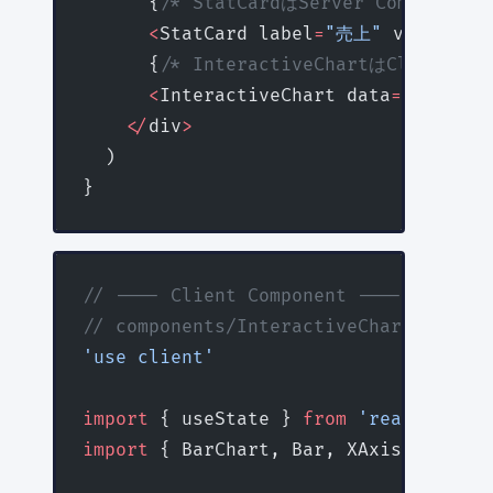
      {
/* StatCardはServer Componen
      <
StatCard label
=
"売上"
 value
=
{st
      {
/* InteractiveChartはClien
      <
InteractiveChart data
=
{stats.c
    </
div
>
  )
}
// ---- Client Component ----
// components/InteractiveChart.tsx
'use client'
import
 { useState } 
from
 'react'
import
 { BarChart, Bar, XAxis, YAxis,