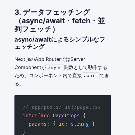
3. データフェッチング
（async/await・fetch・並
列フェッチ）
async/awaitによるシンプルなフ
ェッチング
Next.jsのApp RouterではServer
Componentが
関数として動作する
async
ため、コンポーネント内で直接
でき
await
る。
// app/posts/[id]/page.tsx
interface
 PageProps
 {
  params
:
 { 
id
:
 string
 }
}