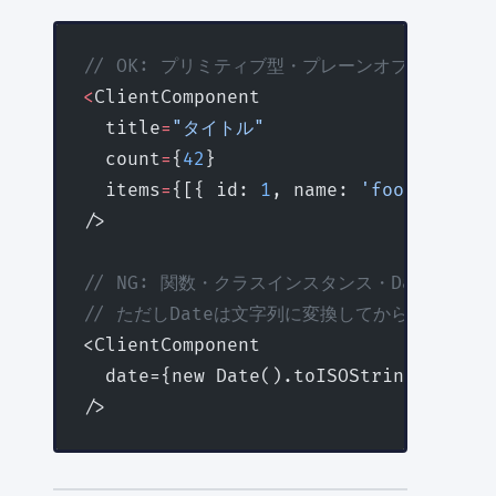
// OK: プリミティブ型・プレーンオブジェクト
<
ClientComponent
  title
=
"タイトル"
  count
=
{
42
}
  items
=
{[{ id: 
1
, name: 
'foo'
 }]}
/>
// NG: 関数・クラスインスタンス・Dateオブ
// ただしDateは文字列に変換してから渡せばOK
<ClientComponent
  date={new Date().toISOString()} 
//
/>