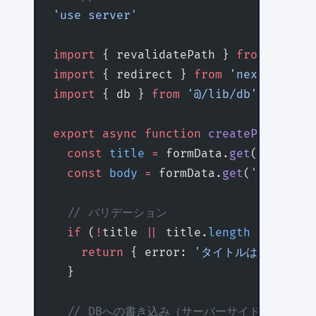
'use server'
import
 { revalidatePath } 
from
 'next/
import
 { redirect } 
from
 'next/naviga
import
 { db } 
from
 '@/lib/db'
export
 async
 function
 createPost
(
form
  const
 title
 =
 formData.
get
(
'title'
)
  const
 body
 =
 formData.
get
(
'body'
) 
a
  // バリデーション
  if
 (
!
title 
||
 title.
length
 <
 3
) {
    return
 { error: 
'タイトルは3文字以上
  }
  // DBへの書き込み（サーバーサイドのみ）