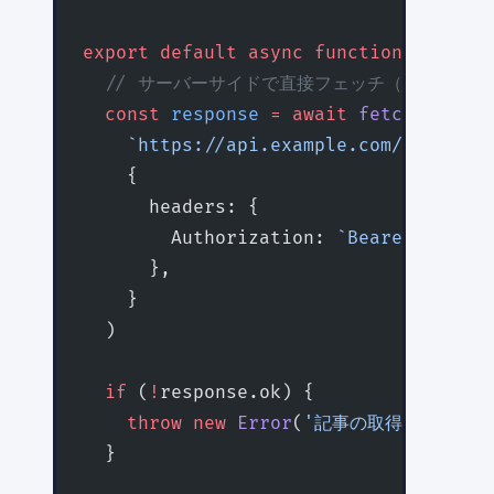
export
 default
 async
 function
 PostPag
  // サーバーサイドで直接フェッチ（APIキー
  const
 response
 =
 await
 fetch
(
    `https://api.example.com/posts/${
    {
      headers: {
        Authorization: 
`Bearer ${
proc
      },
    }
  )
  if
 (
!
response.ok) {
    throw
 new
 Error
(
'記事の取得に失敗しま
  }