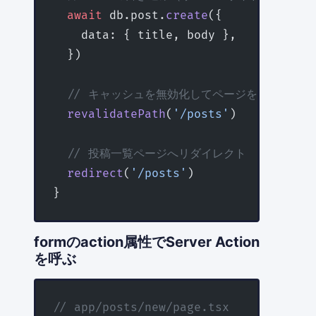
  await
 db.post.
create
({
    data: { title, body },
  })
  // キャッシュを無効化してページを再検証
  revalidatePath
(
'/posts'
)
  // 投稿一覧ページへリダイレクト
  redirect
(
'/posts'
)
}
formのaction属性でServer Action
を呼ぶ
// app/posts/new/page.tsx