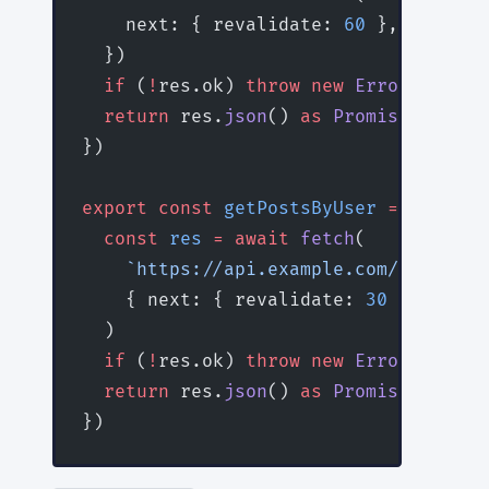
    next: { revalidate: 
60
 }, 
// 60
  })
  if
 (
!
res.ok) 
throw
 new
 Error
(
'ユーザ
  return
 res.
json
() 
as
 Promise
<
User
>
})
export
 const
 getPostsByUser
 =
 cache
(
a
  const
 res
 =
 await
 fetch
(
    `https://api.example.com/users/${
    { next: { revalidate: 
30
 } }
  )
  if
 (
!
res.ok) 
throw
 new
 Error
(
'投稿一
  return
 res.
json
() 
as
 Promise
<
Post
[]
})