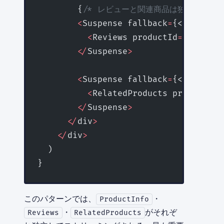
        {
/* レビューと関連商品は独立してロー
        <
Suspense fallback
=
{<Skeleton
          <
Reviews productId
=
{params.
        </
Suspense
>
        <
Suspense fallback
=
{<Skeleton
          <
RelatedProducts productId
=
        </
Suspense
>
      </
div
>
    </
div
>
  )
}
このパターンでは、
・
ProductInfo
・
がそれぞ
Reviews
RelatedProducts