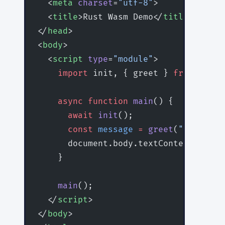
  <
meta
 charset
=
"utf-8"
>
  <
title
>Rust Wasm Demo</
title
>
</
head
>
<
body
>
  <
script
 type
=
"module"
>
    import
 init, { greet } 
from
 './pk
    async
 function
 main
() {
      await
 init
();
      const
 message
 =
 greet
(
"World"
);
      document.body.textContent 
=
 mes
    }
    main
();
  </
script
>
</
body
>