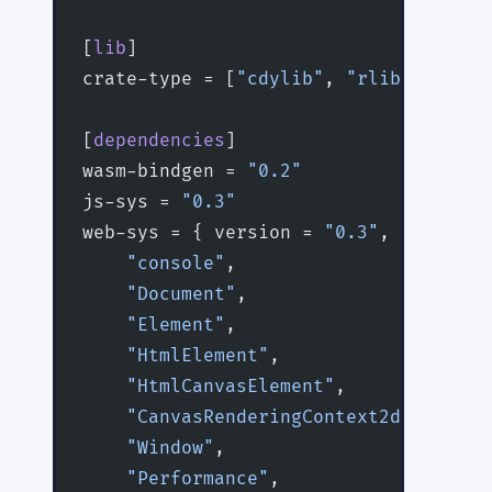
[
lib
]
crate-type = [
"cdylib"
, 
"rlib"
]
[
dependencies
]
wasm-bindgen = 
"0.2"
js-sys = 
"0.3"
web-sys = { version = 
"0.3"
, features
    "console"
,
    "Document"
,
    "Element"
,
    "HtmlElement"
,
    "HtmlCanvasElement"
,
    "CanvasRenderingContext2d"
,
    "Window"
,
    "Performance"
,