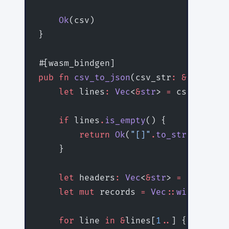
    Ok
(csv)
}
#[wasm_bindgen]
pub
 fn
 csv_to_json
(csv_str
:
 &
str
, del
    let
 lines
:
 Vec
<
&
str
> 
=
 csv_str
.
li
    if
 lines
.
is_empty
() {
        return
 Ok
(
"[]"
.
to_string
());
    }
    let
 headers
:
 Vec
<
&
str
> 
=
 lines[
0
]
    let
 mut
 records 
=
 Vec
::
with_capac
    for
 line 
in
 &
lines[
1
..
] {