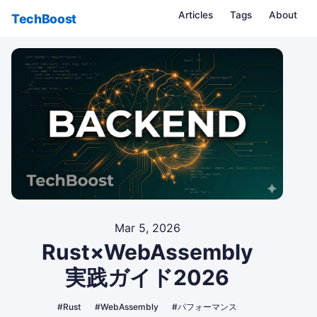
Articles
Tags
About
TechBoost
Mar 5, 2026
Rust×WebAssembly
実践ガイド2026
#Rust
#WebAssembly
#パフォーマンス