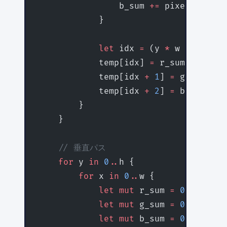
                b_sum 
+=
 pixels[idx 
+
            }
            let
 idx 
=
 (y 
*
 w 
+
 x) 
*
 4
            temp[idx] 
=
 r_sum 
as
 u8
;
            temp[idx 
+
 1
] 
=
 g_sum 
as
 
            temp[idx 
+
 2
] 
=
 b_sum 
as
 
        }
    }
    // 垂直パス
    for
 y 
in
 0
..
h {
        for
 x 
in
 0
..
w {
            let
 mut
 r_sum 
=
 0.0
f32
;
            let
 mut
 g_sum 
=
 0.0
f32
;
            let
 mut
 b_sum 
=
 0.0
f32
;