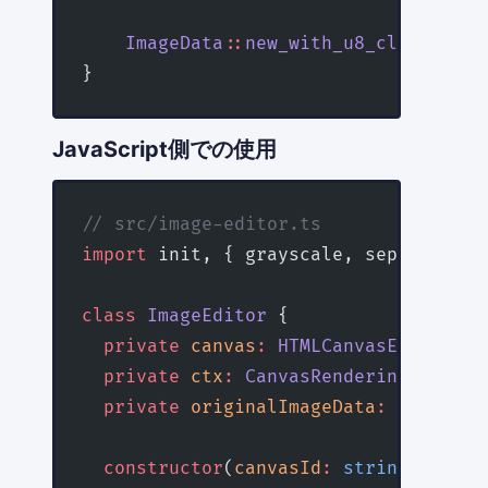
    ImageData
::
new_with_u8_clamped_ar
}
JavaScript側での使用
// src/image-editor.ts
import
 init, { grayscale, sepia, gaus
class
 ImageEditor
 {
  private
 canvas
:
 HTMLCanvasElement
;
  private
 ctx
:
 CanvasRenderingContext
  private
 originalImageData
:
 ImageDat
  constructor
(
canvasId
:
 string
) {