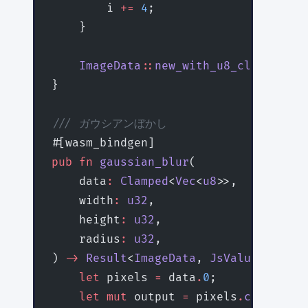
        i 
+=
 4
;
    }
    ImageData
::
new_with_u8_clamped_ar
}
/// ガウシアンぼかし
#[wasm_bindgen]
pub
 fn
 gaussian_blur
(
    data
:
 Clamped
<
Vec
<
u8
>>,
    width
:
 u32
,
    height
:
 u32
,
    radius
:
 u32
,
) 
->
 Result
<
ImageData
, 
JsValue
> {
    let
 pixels 
=
 data
.
0
;
    let
 mut
 output 
=
 pixels
.
clone
();