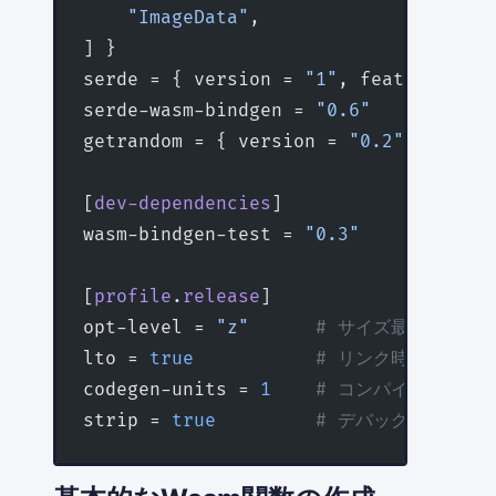
    "ImageData"
,
] }
serde = { version = 
"1"
, features = [
serde-wasm-bindgen = 
"0.6"
getrandom = { version = 
"0.2"
, featur
[
dev-dependencies
]
wasm-bindgen-test = 
"0.3"
[
profile
.
release
]
opt-level = 
"z"
      # サイズ最適化
lto = 
true
           # リンク時最適化
codegen-units = 
1
    # コンパイルユニッ
strip = 
true
         # デバッグ情報除去