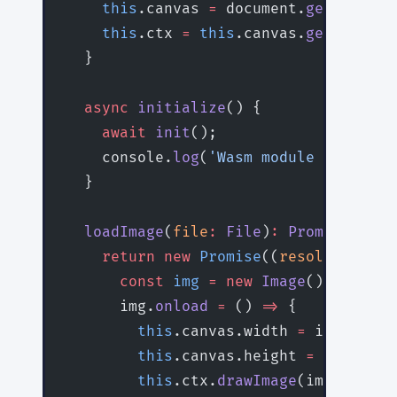
    this
.canvas 
=
 document.
getElement
    this
.ctx 
=
 this
.canvas.
getContext
  }
  async
 initialize
() {
    await
 init
();
    console.
log
(
'Wasm module loaded'
)
  }
  loadImage
(
file
:
 File
)
:
 Promise
<
void
    return
 new
 Promise
((
resolve
) 
=>
 {
      const
 img
 =
 new
 Image
();
      img.
onload
 =
 () 
=>
 {
        this
.canvas.width 
=
 img.width
        this
.canvas.height 
=
 img.heig
        this
.ctx.
drawImage
(img, 
0
, 
0
)