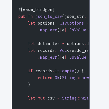
#[wasm_bindgen]
pub
 fn
 json_to_csv
(json_str
:
 &
str
, op
    let
 options
:
 CsvOptions
 =
 serde_w
        .
map_err
(
|
e
|
 JsValue
::
from_st
    let
 delimiter 
=
 options
.
delimiter
    let
 records
:
 Vec
<serde_json
::
Valu
        .
map_err
(
|
e
|
 JsValue
::
from_st
    if
 records
.
is_empty
() {
        return
 Ok
(
String
::
new
());
    }
    let
 mut
 csv 
=
 String
::
with_capaci