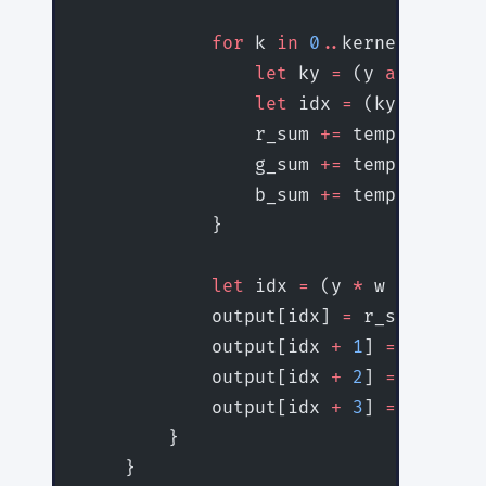
            for
 k 
in
 0
..
kernel_size {
                let
 ky 
=
 (y 
as
 i32
 +
 
                let
 idx 
=
 (ky 
*
 w 
+
 x
                r_sum 
+=
 temp[idx] 
as
                g_sum 
+=
 temp[idx 
+
 1
                b_sum 
+=
 temp[idx 
+
 2
            }
            let
 idx 
=
 (y 
*
 w 
+
 x) 
*
 4
            output[idx] 
=
 r_sum 
as
 u8
            output[idx 
+
 1
] 
=
 g_sum 
a
            output[idx 
+
 2
] 
=
 b_sum 
a
            output[idx 
+
 3
] 
=
 temp[id
        }
    }