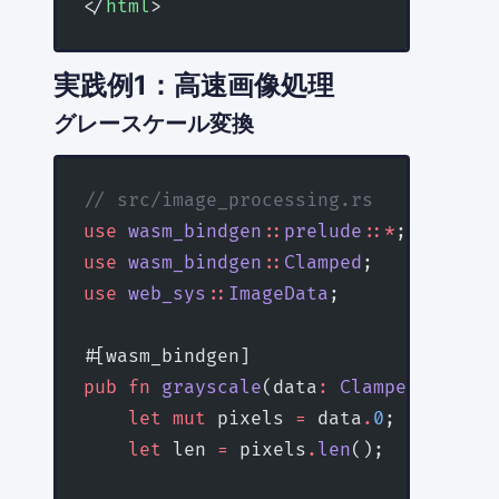
</
html
>
実践例1：高速画像処理
グレースケール変換
// src/image_processing.rs
use
 wasm_bindgen
::
prelude
::*
;
use
 wasm_bindgen
::
Clamped
;
use
 web_sys
::
ImageData
;
#[wasm_bindgen]
pub
 fn
 grayscale
(data
:
 Clamped
<
Vec
<
u8
    let
 mut
 pixels 
=
 data
.
0
;
    let
 len 
=
 pixels
.
len
();