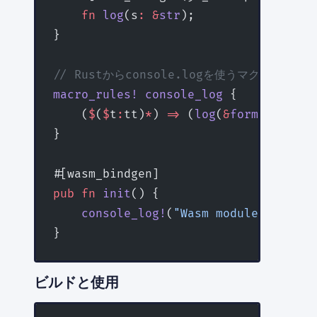
    fn
 log
(s
:
 &
str
);
}
// Rustからconsole.logを使うマクロ
macro_rules!
 console_log
 {
    (
$
(
$
t
:
tt)
*
) 
=>
 (
log
(
&
format_args!
}
#[wasm_bindgen]
pub
 fn
 init
() {
    console_log!
(
"Wasm module initial
}
ビルドと使用