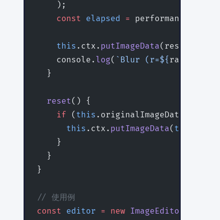
    );
    const
 elapsed
 =
 performance.
now
()
    this
.ctx.
putImageData
(result, 
0
, 
    console.
log
(
`Blur (r=${
radius
}): 
  }
  reset
() {
    if
 (
this
.originalImageData) {
      this
.ctx.
putImageData
(
this
.orig
    }
  }
}
// 使用例
const
 editor
 =
 new
 ImageEditor
(
'canva