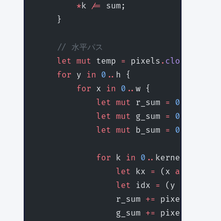
        *
k 
/=
 sum;
    }
    // 水平パス
    let
 mut
 temp 
=
 pixels
.
clone
();
    for
 y 
in
 0
..
h {
        for
 x 
in
 0
..
w {
            let
 mut
 r_sum 
=
 0.0
f32
;
            let
 mut
 g_sum 
=
 0.0
f32
;
            let
 mut
 b_sum 
=
 0.0
f32
;
            for
 k 
in
 0
..
kernel_size {
                let
 kx 
=
 (x 
as
 i32
 +
 
                let
 idx 
=
 (y 
*
 w 
+
 kx
                r_sum 
+=
 pixels[idx] 
                g_sum 
+=
 pixels[idx 
+