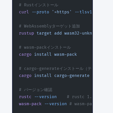
# Rustインストール
curl
 --proto
 '=https'
 --tlsv1.2
 -sSf
 
# WebAssemblyターゲット追加
rustup
 target
 add
 wasm32-unknown-unkn
# wasm-packインストール
cargo
 install
 wasm-pack
# cargo-generateインストール（テンプレー
cargo
 install
 cargo-generate
# バージョン確認
rustc
 --version
    # rustc 1.82.0+
wasm-pack
 --version
 # wasm-pack 0.13.