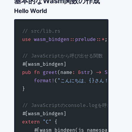
基本的なWasm関数の作成
Hello World
// src/lib.rs
use
 wasm_bindgen
::
prelude
::*
;
// JavaScriptから呼び出せる関数
#[wasm_bindgen]
pub
 fn
 greet
(name
:
 &
str
) 
->
 String
 {
    format!
(
"こんにちは、{}さん！"
, name
}
// JavaScriptのconsole.logを呼び出す
#[wasm_bindgen]
extern
 "C"
 {
    #[wasm_bindgen(js_namespace 
=
 con