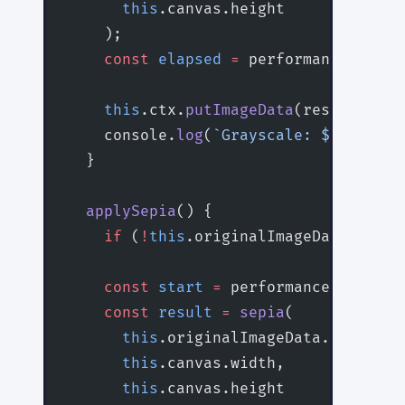
      this
.canvas.height
    );
    const
 elapsed
 =
 performance.
now
()
    this
.ctx.
putImageData
(result, 
0
, 
    console.
log
(
`Grayscale: ${
elapsed
  }
  applySepia
() {
    if
 (
!
this
.originalImageData) 
retu
    const
 start
 =
 performance.
now
();
    const
 result
 =
 sepia
(
      this
.originalImageData.data,
      this
.canvas.width,
      this
.canvas.height