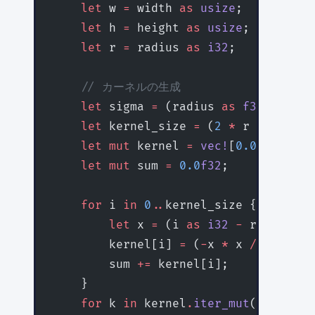
    let
 w 
=
 width 
as
 usize
;
    let
 h 
=
 height 
as
 usize
;
    let
 r 
=
 radius 
as
 i32
;
    // カーネルの生成
    let
 sigma 
=
 (radius 
as
 f32
) 
/
 3.0
    let
 kernel_size 
=
 (
2
 *
 r 
+
 1
) 
as
 
    let
 mut
 kernel 
=
 vec!
[
0.0
f32
; ker
    let
 mut
 sum 
=
 0.0
f32
;
    for
 i 
in
 0
..
kernel_size {
        let
 x 
=
 (i 
as
 i32
 -
 r) 
as
 f32
        kernel[i] 
=
 (
-
x 
*
 x 
/
 (
2.0
 *
 
        sum 
+=
 kernel[i];
    }
    for
 k 
in
 kernel
.
iter_mut
() {