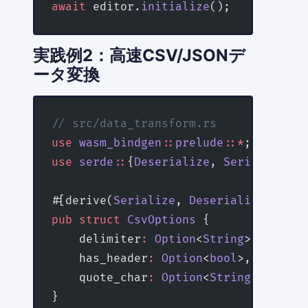
await
 editor.
initialize
();
実践例2：高速CSV/JSONデ
ータ変換
// src/data_transform.rs
use
 wasm_bindgen
::
prelude
::*
;
use
 serde
::
{
Deserialize
, 
Serialize
};
#[derive(
Serialize
, 
Deserialize
)]
pub
 struct
 CsvOptions
 {
    delimiter
:
 Option
<
String
>,
    has_header
:
 Option
<
bool
>,
    quote_char
:
 Option
<
String
>,
}