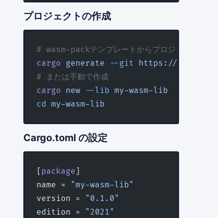
プロジェクトの作成
# wasm-packテンプレートからプロジェクト生成
cargo
 generate
 --git
 https://github.c
# または手動で作成
cargo
 new
 --lib
 my-wasm-lib
cd
 my-wasm-lib
Cargo.toml の設定
[
package
]
name = 
"my-wasm-lib"
version = 
"0.1.0"
edition = 
"2021"