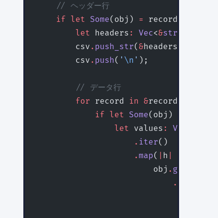
    // ヘッダー行
    if
 let
 Some
(obj) 
=
 records[
0
]
.
as_
        let
 headers
:
 Vec
<
&
str
> 
=
 obj
.
        csv
.
push_str
(
&
headers
.
join
(
&
d
        csv
.
push
(
'
\n
'
);
        // データ行
        for
 record 
in
 &
records {
            if
 let
 Some
(obj) 
=
 record
                let
 values
:
 Vec
<
Strin
                    .
iter
()
                    .
map
(
|
h
|
 {
                        obj
.
get
(
*
h)
                            .
map
(
|
v
|
 
                                serde
                                    i