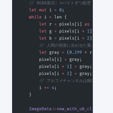
    // RGBA形式: 4バイトずつ処理
    let
 mut
 i 
=
 0
;
    while
 i 
<
 len {
        let
 r 
=
 pixels[i] 
as
 f32
;
        let
 g 
=
 pixels[i 
+
 1
] 
as
 f32
;
        let
 b 
=
 pixels[i 
+
 2
] 
as
 f32
;
        // 人間の視覚に合わせた重み付き平均
        let
 gray 
=
 (
0.299
 *
 r 
+
 0.587
        pixels[i] 
=
 gray;
        pixels[i 
+
 1
] 
=
 gray;
        pixels[i 
+
 2
] 
=
 gray;
        // アルファチャンネルは維持
        i 
+=
 4
;
    }
    ImageData
::
new_with_u8_clamped_ar