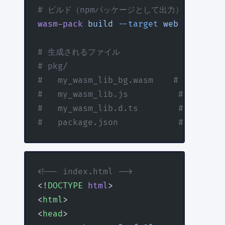
# ビルド（npmパッケージとして出力）
wasm-pack
 build
 --target
 web
 --releas
# 生成されるファイル
# pkg/
#   my_wasm_lib_bg.wasm    # WebAss
#   my_wasm_lib.js          # Java
#   my_wasm_lib.d.ts        # TypeS
#   package.json            # npm
<!-- index.html -->
<!
DOCTYPE
 html
>
<
html
>
<
head
>