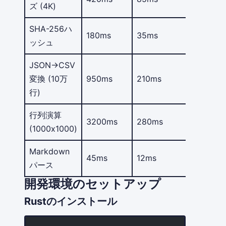
ズ (4K)
SHA-256ハ
180ms
35ms
5.1x
ッシュ
JSON→CSV
変換 (10万
950ms
210ms
4.5x
行)
行列演算
3200ms
280ms
11.4x
(1000x1000)
Markdown
45ms
12ms
3.8x
パース
開発環境のセットアップ
Rustのインストール