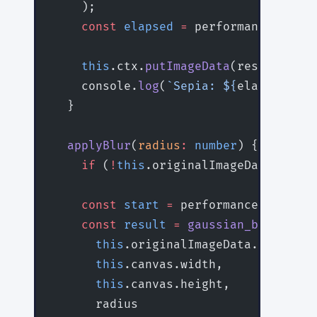
    );
    const
 elapsed
 =
 performance.
now
()
    this
.ctx.
putImageData
(result, 
0
, 
    console.
log
(
`Sepia: ${
elapsed
.
toF
  }
  applyBlur
(
radius
:
 number
) {
    if
 (
!
this
.originalImageData) 
retu
    const
 start
 =
 performance.
now
();
    const
 result
 =
 gaussian_blur
(
      this
.originalImageData.data,
      this
.canvas.width,
      this
.canvas.height,
      radius