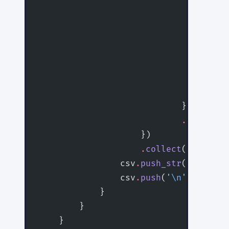
                                     
                                    }
                                     
                                    }
                                }
                                serde
                                other
                            })
                            .
unwrap_o
                    })
                    .
collect
();
                csv
.
push_str
(
&
values
.
                csv
.
push
(
'
\n
'
);
            }
        }
    }