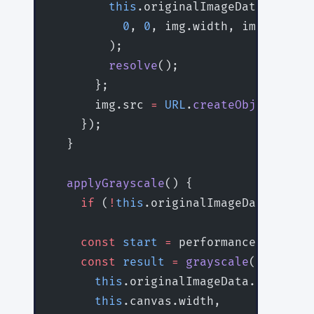
        this
.originalImageData 
=
 this
          0
, 
0
, img.width, img.height
        );
        resolve
();
      };
      img.src 
=
 URL
.
createObjectURL
(f
    });
  }
  applyGrayscale
() {
    if
 (
!
this
.originalImageData) 
retu
    const
 start
 =
 performance.
now
();
    const
 result
 =
 grayscale
(
      this
.originalImageData.data,
      this
.canvas.width,