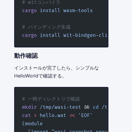
# witコンパイラ
cargo
 install
 wasm-tools
# バインディング生成
cargo
 install
 wit-bindgen-cli
動作確認
インストールが完了したら、シンプルな
HelloWorldで確認する。
# 一時ディレクトリで確認
mkdir
 /tmp/wasi-test
 && 
cd
 /tmp/wasi-
cat
 >
 hello.wat
 <<
 'EOF'
(module
  (import "wasi_snapshot_preview1" "p