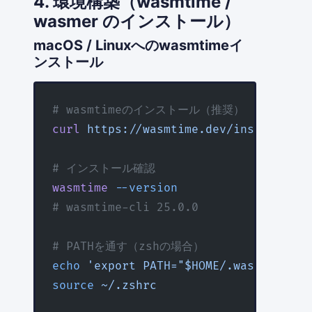
4. 環境構築（wasmtime /
wasmer のインストール）
macOS / Linuxへのwasmtimeイ
ンストール
# wasmtimeのインストール（推奨）
curl
 https://wasmtime.dev/install.sh
 
# インストール確認
wasmtime
 --version
# wasmtime-cli 25.0.0
# PATHを通す（zshの場合）
echo
 'export PATH="$HOME/.wasmtime/bi
source
 ~/.zshrc