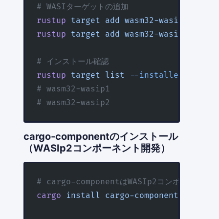
# WASIターゲットの追加
rustup
 target
 add
 wasm32-wasip1
   # 
rustup
 target
 add
 wasm32-wasip2
   # 
# インストール確認
rustup
 target
 list
 --installed
# wasm32-wasip1
# wasm32-wasip2
cargo-componentのインストール
（WASIp2コンポーネント開発）
# cargo-componentはWASIp2コンポーネン
cargo
 install
 cargo-component