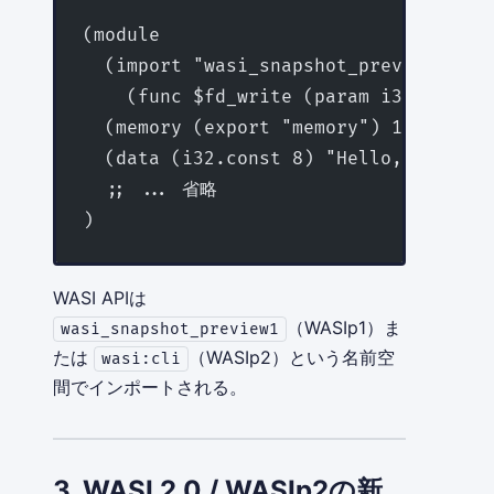
(module
  (import "wasi_snapshot_preview1" "f
    (func $fd_write (param i32 i32 i3
  (memory (export "memory") 1)
  (data (i32.const 8) "Hello, WASI!\n
  ;; ... 省略
)
WASI APIは
（WASIp1）ま
wasi_snapshot_preview1
たは
（WASIp2）という名前空
wasi:cli
間でインポートされる。
3. WASI 2.0 / WASIp2の新