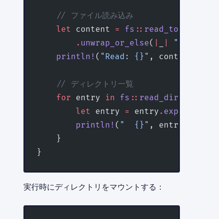
    // ファイル読み込み
    let
 content 
=
 fs
::
read_to_string
(
        .
unwrap_or_else
(
|
_
|
 "File not
    println!
(
"Read: {}"
, content);
    // ディレクトリ一覧
    for
 entry 
in
 fs
::
read_dir
(
"/data"
        let
 entry 
=
 entry
.
expect
(
"Fai
        println!
(
"  {}"
, entry
.
file_n
    }
}
実行時にディレクトリをマウントする：