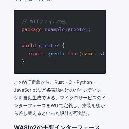
// WITファイルの例
package
 example
:
greeter;
world
 greeter
 {
  export
 greet
: 
func
(
name
:
 string
) 
->
}
このWIT定義から、Rust・C・Python・
JavaScriptなど各言語向けのバインディン
グを自動生成できる。マイクロサービスのイ
ンターフェースをWITで定義し、実装を後か
ら差し替えるといった設計が可能だ。
WASIp2の主要インターフェース