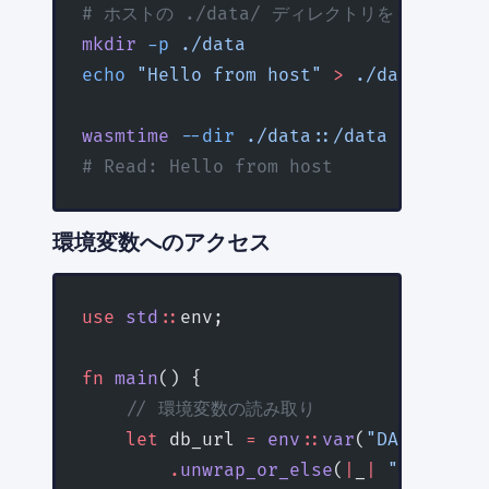
# ホストの ./data/ ディレクトリを /data
mkdir
 -p
 ./data
echo
 "Hello from host"
 >
 ./data/input
wasmtime
 --dir
 ./data::/data
 target/w
# Read: Hello from host
環境変数へのアクセス
use
 std
::
env;
fn
 main
() {
    // 環境変数の読み取り
    let
 db_url 
=
 env
::
var
(
"DATABASE_U
        .
unwrap_or_else
(
|
_
|
 "not set"