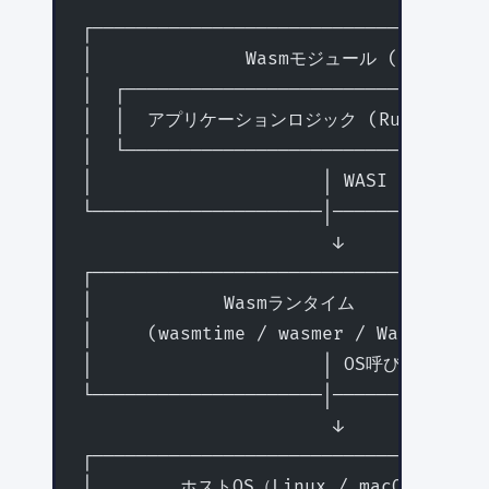
┌────────────────────────────────────
│              Wasmモジュール (.wasm)  
│  ┌─────────────────────────────────
│  │  アプリケーションロジック (Rust/C/Go等
│  └─────────────────────────────────
│                     │ WASI API呼び出
└─────────────────────│──────────────
                       ↓
┌────────────────────────────────────
│            Wasmランタイム            
│     (wasmtime / wasmer / WasmEdge等
│                     │ OS呼び出し     
└─────────────────────│──────────────
                       ↓
┌────────────────────────────────────
│        ホストOS（Linux / macOS / Win