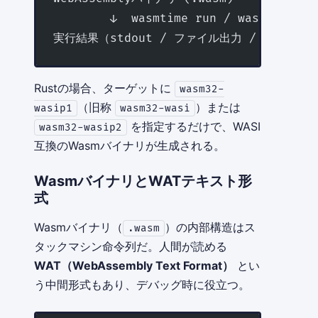
        ↓  wasmtime run / wasmer run
実行結果（stdout / ファイル出力 / ネットワ
Rustの場合、ターゲットに
wasm32-
（旧称
）または
wasip1
wasm32-wasi
を指定するだけで、WASI
wasm32-wasip2
互換のWasmバイナリが生成される。
WasmバイナリとWATテキスト形
式
Wasmバイナリ（
）の内部構造はス
.wasm
タックマシン命令列だ。人間が読める
WAT（WebAssembly Text Format）
とい
う中間形式もあり、デバッグ時に役立つ。