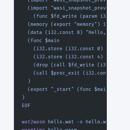
  (import "wasi_snapshot_preview1" "f
    (func $fd_write (param i32 i32 i3
  (memory (export "memory") 1)
  (data (i32.const 8) "Hello, WASI!\n
  (func $main
    (i32.store (i32.const 0) (i32.con
    (i32.store (i32.const 4) (i32.con
    (drop (call $fd_write (i32.const 
    (call $proc_exit (i32.const 0))
  )
  (export "_start" (func $main))
)
EOF
wat2wasm
 hello.wat
 -o
 hello.wasm
wasmtime
 hello.wasm