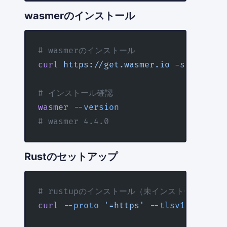
wasmerのインストール
# wasmerのインストール
curl
 https://get.wasmer.io
 -sSfL
 |
 sh
# インストール確認
wasmer
 --version
# wasmer 4.4.0
Rustのセットアップ
# rustupのインストール（未インストールの場合
curl
 --proto
 '=https'
 --tlsv1.2
 -sSf
 