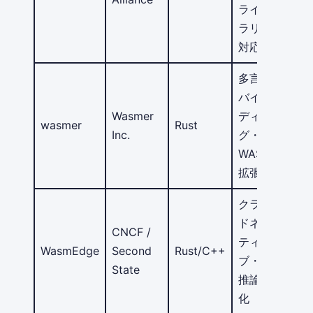
ライブ
ラリ両
対応
多言語
バイン
Wasmer
ディン
wasmer
Rust
Inc.
グ・
WASIX
拡張
クラウ
ドネイ
CNCF /
ティ
WasmEdge
Second
Rust/C++
ブ・AI
State
推論特
化