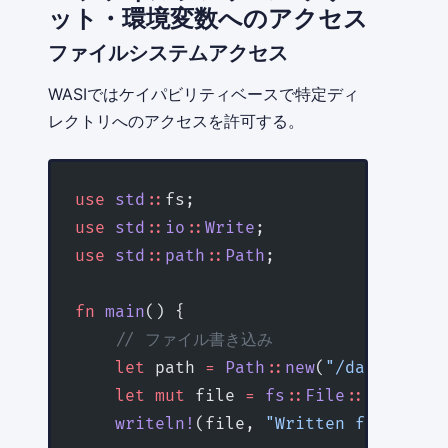
ット・環境変数へのアクセス
ファイルシステムアクセス
WASIではケイパビリティベースで特定ディ
レクトリへのアクセスを許可する。
use
 std
::
fs;
use
 std
::
io
::
Write
;
use
 std
::
path
::
Path
;
fn
 main
() {
    // ファイル書き込み
    let
 path 
=
 Path
::
new
(
"/data/outpu
    let
 mut
 file 
=
 fs
::
File
::
create
(p
    writeln!
(file, 
"Written from WASI