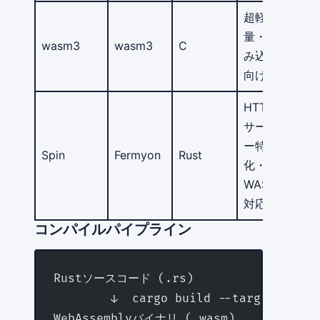
超軽
量・組
wasm3
wasm3
C
み込み
向け
HTTP
サーバ
ー特
Spin
Fermyon
Rust
化・
WASI
対応
コンパイルパイプライン
Rustソースコード (.rs)
        ↓  cargo build --target wasm3
WebAssemblyバイナリ (.wasm)