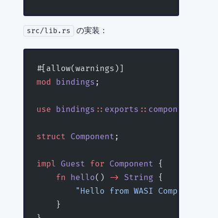
の実装：
src/lib.rs
#[allow(warnings)]
mod
 bindings
;
use
 bindings
::
exports
::
component
::
was
struct
 Component
;
impl
 Guest
 for
 Component
 {
    fn
 hello
() 
->
 String
 {
        "Hello from WASI Component!"
.
    }