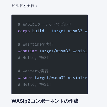
ビルドと実行：
# WASIp1ターゲットでビルド
cargo
 build
 --target
 wasm32-wasip1
 --
# wasmtimeで実行
wasmtime
 target/wasm32-wasip1/release
# Hello, WASI!
# wasmerで実行
wasmer
 target/wasm32-wasip1/release/w
# Hello, WASI!
WASIp2コンポーネントの作成