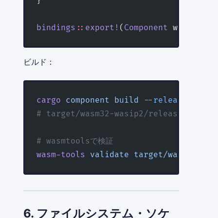
}
bindings
::
export!
(
Component
 with_type
ビルド：
cargo
 component
 build
 --release
# target/wasm32-wasip2/release/wasi
# wasmtoolsで検証
wasm-tools
 validate
 target/wasm32-was
6. ファイルシステム・ソケ