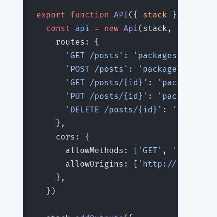
export
 function
 API
({ 
stack
 }
:
 StackC
  const
 api
 =
 new
 Api
(stack, 
'api'
, {
    routes: {
      'GET /posts'
: 
'packages/functio
      'POST /posts'
: 
'packages/functi
      'GET /posts/{id}'
: 
'packages/fu
      'PUT /posts/{id}'
: 
'packages/fu
      'DELETE /posts/{id}'
: 
'packages
    },
    cors: {
      allowMethods: [
'GET'
, 
'POST'
, 
'
      allowOrigins: [
'http://localhos
    },
  })