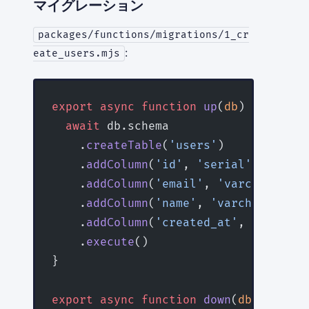
マイグレーション
packages/functions/migrations/1_cr
:
eate_users.mjs
export
 async
 function
 up
(
db
) {
  await
 db.schema
    .
createTable
(
'users'
)
    .
addColumn
(
'id'
, 
'serial'
, (
col
) 
    .
addColumn
(
'email'
, 
'varchar'
, (
c
    .
addColumn
(
'name'
, 
'varchar'
)
    .
addColumn
(
'created_at'
, 
'timesta
    .
execute
()
}
export
 async
 function
 down
(
db
) {