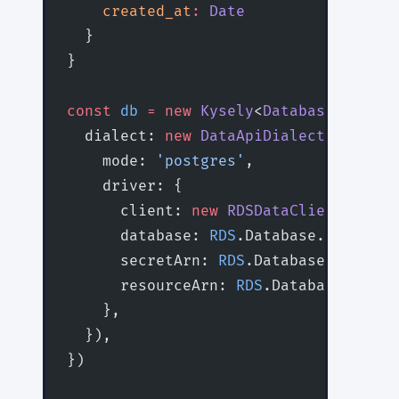
    created_at
:
 Date
  }
}
const
 db
 =
 new
 Kysely
<
Database
>({
  dialect: 
new
 DataApiDialect
({
    mode: 
'postgres'
,
    driver: {
      client: 
new
 RDSDataClient
({}),
      database: 
RDS
.Database.defaultD
      secretArn: 
RDS
.Database.secretA
      resourceArn: 
RDS
.Database.clust
    },
  }),
})