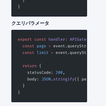
  }
}
クエリパラメータ
export
 const
 handler
:
 APIGatewayProxy
  const
 page
 =
 event.queryStringParam
  const
 limit
 =
 event.queryStringPara
  return
 {
    statusCode: 
200
,
    body: 
JSON
.
stringify
({ page, limi
  }
}