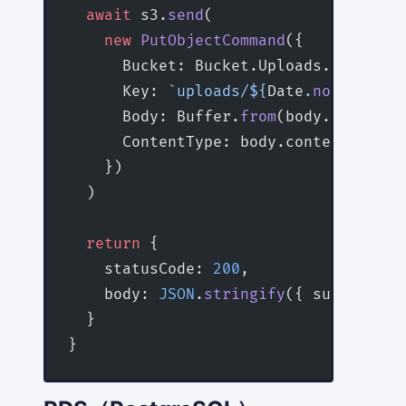
  await
 s3.
send
(
    new
 PutObjectCommand
({
      Bucket: Bucket.Uploads.bucketNa
      Key: 
`uploads/${
Date
.
now
()
}-${
b
      Body: Buffer.
from
(body.content,
      ContentType: body.contentType,
    })
  )
  return
 {
    statusCode: 
200
,
    body: 
JSON
.
stringify
({ success: 
t
  }
}