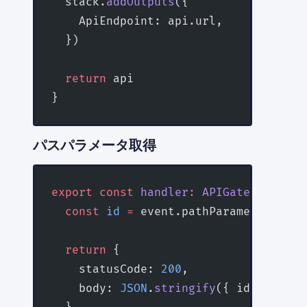
  stack.
addOutputs
({
    ApiEndpoint: api.url,
  })
  return
 api
}
パスパラメータ取得
export
 const
 handler
:
 APIGatewayProxy
  const
 id
 =
 event.pathParameters?.id
  return
 {
    statusCode: 
200
,
    body: 
JSON
.
stringify
({ id }),