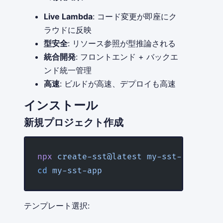
Live Lambda
: コード変更が即座にク
ラウドに反映
型安全
: リソース参照が型推論される
統合開発
: フロントエンド + バックエ
ンド統一管理
高速
: ビルドが高速、デプロイも高速
インストール
新規プロジェクト作成
npx
 create-sst@latest
 my-sst-app
cd
 my-sst-app
テンプレート選択: