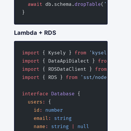
  await
 db.schema.
dropTable
(
'users'
).
}
Lambda + RDS
import
 { Kysely } 
from
 'kysely'
import
 { DataApiDialect } 
from
 'kysel
import
 { RDSDataClient } 
from
 '@aws-s
import
 { RDS } 
from
 'sst/node/rds'
interface
 Database
 {
  users
:
 {
    id
:
 number
    email
:
 string
    name
:
 string
 |
 null