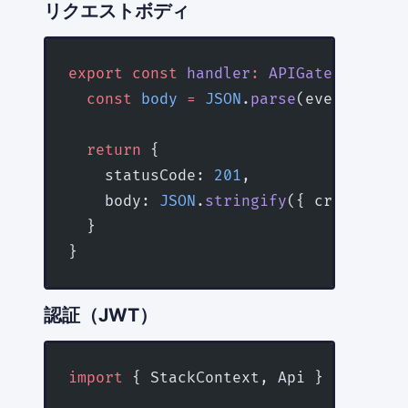
リクエストボディ
export
 const
 handler
:
 APIGatewayProxy
  const
 body
 =
 JSON
.
parse
(event.body 
  return
 {
    statusCode: 
201
,
    body: 
JSON
.
stringify
({ created: b
  }
}
認証（JWT）
import
 { StackContext, Api } 
from
 'ss