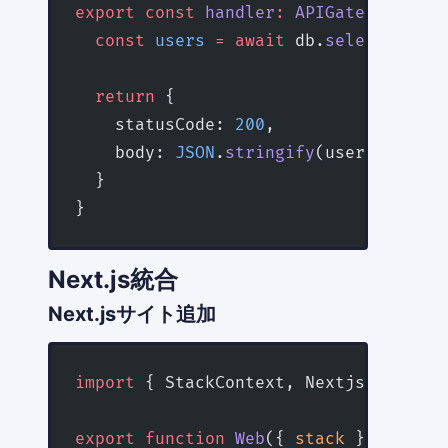
export
 const
 handler
:
 APIGatewayProxy
  const
 users
 =
 await
 db.
selectFrom
(
'
  return
 {
    statusCode: 
200
,
    body: 
JSON
.
stringify
(users),
  }
}
Next.js統合
Next.jsサイト追加
import
 { StackContext, NextjsSite } 
f
export
 function
 Web
({ 
stack
 }
:
 StackC