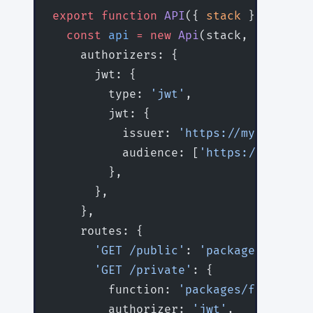
export
 function
 API
({ 
stack
 }
:
 StackC
  const
 api
 =
 new
 Api
(stack, 
'api'
, {
    authorizers: {
      jwt: {
        type: 
'jwt'
,
        jwt: {
          issuer: 
'https://myapp.auth
          audience: [
'https://api.mya
        },
      },
    },
    routes: {
      'GET /public'
: 
'packages/functi
      'GET /private'
: {
        function: 
'packages/functions
        authorizer: 
'jwt'
,