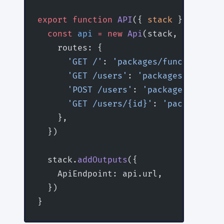
export
 function
 API
({ 
stack
 }
:
 StackC
  const
 api
 =
 new
 Api
(stack, 
'api'
, {
    routes: {
      'GET /'
: 
'packages/functions/sr
      'GET /users'
: 
'packages/functio
      'POST /users'
: 
'packages/functi
      'GET /users/{id}'
: 
'packages/fu
    },
  })
  stack.
addOutputs
({
    ApiEndpoint: api.url,
  })
}