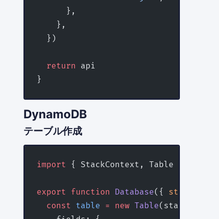
      },
    },
  })
  return
 api
}
DynamoDB
テーブル作成
import
 { StackContext, Table } 
from
 '
export
 function
 Database
({ 
stack
 }
:
 S
  const
 table
 =
 new
 Table
(stack, 
'Use