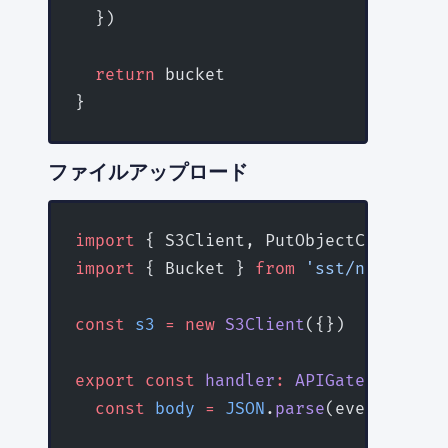
  })
  return
 bucket
}
ファイルアップロード
import
 { S3Client, PutObjectCommand }
import
 { Bucket } 
from
 'sst/node/buck
const
 s3
 =
 new
 S3Client
({})
export
 const
 handler
:
 APIGatewayProxy
  const
 body
 =
 JSON
.
parse
(event.body 