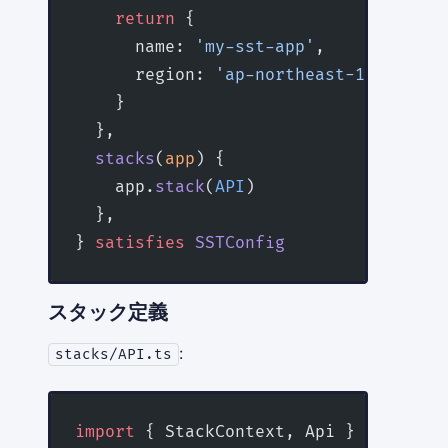
    return
 {
      name: 
'my-sst-app'
,
      region: 
'ap-northeast-1'
,
    }
  },
  stacks
(
app
) {
    app.
stack
(
API
)
  },
} 
satisfies
 SSTConfig
スタック定義
:
stacks/API.ts
import
 { StackContext, Api } 
from
 'ss