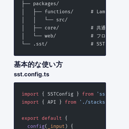
├── packages/
│   ├── functions/      # Lambda関数
│   │   └── src/
│   ├── core/           # 共通コード
│   └── web/            # フロントエン
└── .sst/               # SSTの内部フ
基本的な使い方
sst.config.ts
import
 { SSTConfig } 
from
 'sst'
import
 { API } 
from
 './stacks/API'
export
 default
 {
  config
(
_input
) {