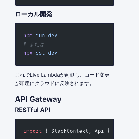
ローカル開発
npm
 run
 dev
# または
npx
 sst
 dev
これでLive Lambdaが起動し、コード変更
が即座にクラウドに反映されます。
API Gateway
RESTful API
import
 { StackContext, Api } 
from
 'ss