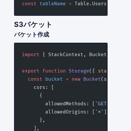
const
 tableName
 =
 Table.Users.tableNa
S3バケット
バケット作成
import
 { StackContext, Bucket } 
from
 
export
 function
 Storage
({ 
stack
 }
:
 St
  const
 bucket
 =
 new
 Bucket
(stack, 
'U
    cors: [
      {
        allowedMethods: [
'GET'
, 
'PUT'
        allowedOrigins: [
'*'
],
      },
    ],