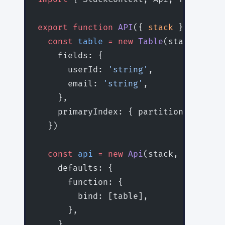
export
 function
 API
({ 
stack
 }
:
 StackC
  const
 table
 =
 new
 Table
(stack, 
'Use
    fields: {
      userId: 
'string'
,
      email: 
'string'
,
    },
    primaryIndex: { partitionKey: 
'us
  })
  const
 api
 =
 new
 Api
(stack, 
'api'
, {
    defaults: {
      function: {
        bind: [table],
      },
    },