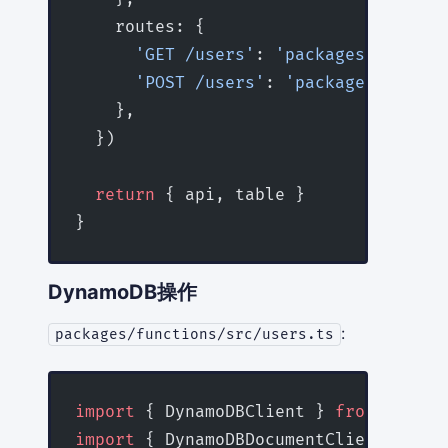
    routes: {
      'GET /users'
: 
'packages/functio
      'POST /users'
: 
'packages/functi
    },
  })
  return
 { api, table }
}
DynamoDB操作
:
packages/functions/src/users.ts
import
 { DynamoDBClient } 
from
 '@aws-
import
 { DynamoDBDocumentClient, PutC