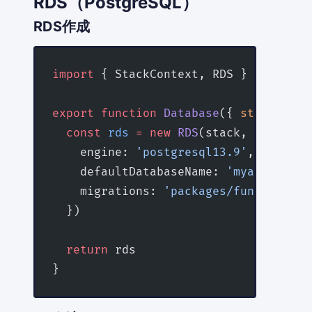
RDS（PostgreSQL）
RDS作成
import
 { StackContext, RDS } 
from
 'ss
export
 function
 Database
({ 
stack
 }
:
 S
  const
 rds
 =
 new
 RDS
(stack, 
'Databas
    engine: 
'postgresql13.9'
,
    defaultDatabaseName: 
'myapp'
,
    migrations: 
'packages/functions/m
  })
  return
 rds
}