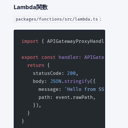
Lambda関数
:
packages/functions/src/lambda.ts
import
 { APIGatewayProxyHandlerV2 } 
f
export
 const
 handler
:
 APIGatewayProxy
  return
 {
    statusCode: 
200
,
    body: 
JSON
.
stringify
({
      message: 
'Hello from SST!'
,
      path: event.rawPath,
    }),
  }
}