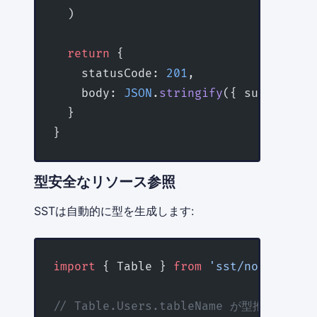
  )
  return
 {
    statusCode: 
201
,
    body: 
JSON
.
stringify
({ success: 
t
  }
}
型安全なリソース参照
SSTは自動的に型を生成します:
import
 { Table } 
from
 'sst/node/table
// Table.Users.tableName が型推論される