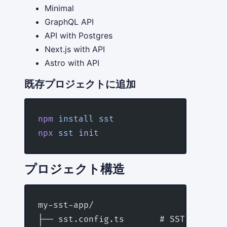
Minimal
GraphQL API
API with Postgres
Next.js with API
Astro with API
既存プロジェクトに追加
npm
 install
 sst
npx
 sst
 init
プロジェクト構造
my-sst-app/
├── sst.config.ts       # SSTの設定