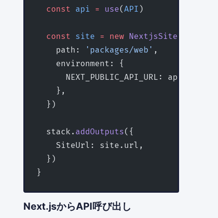
  const
 api
 =
 use
(
API
)
  const
 site
 =
 new
 NextjsSite
(stack, 
    path: 
'packages/web'
,
    environment: {
      NEXT_PUBLIC_API_URL: api.url,
    },
  })
  stack.
addOutputs
({
    SiteUrl: site.url,
  })
}
Next.jsからAPI呼び出し