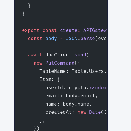
  }
}
export
 const
 create
:
 APIGatewayProxyH
  const
 body
 =
 JSON
.
parse
(event.body 
  await
 docClient.
send
(
    new
 PutCommand
({
      TableName: Table.Users.tableNam
      Item: {
        userId: crypto.
randomUUID
(),
        email: body.email,
        name: body.name,
        createdAt: 
new
 Date
().
toISOSt
      },
    })