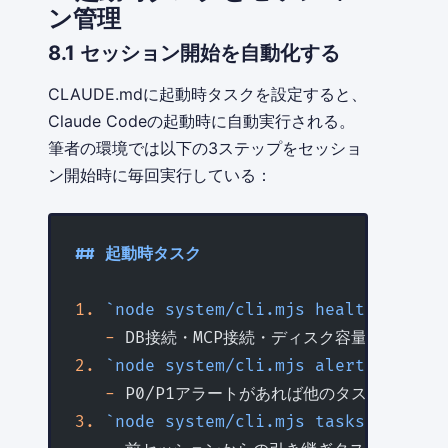
ン管理
8.1 セッション開始を自動化する
CLAUDE.mdに起動時タスクを設定すると、
Claude Codeの起動時に自動実行される。
筆者の環境では以下の3ステップをセッショ
ン開始時に毎回実行している：
## 起動時タスク
1.
 `node system/cli.mjs health`
 でシス
   -
 DB接続・MCP接続・ディスク容量を確認
2.
 `node system/cli.mjs alerts`
 で未処
   -
 P0/P1アラートがあれば他のタスクより先
3.
 `node system/cli.mjs tasks`
 で進行