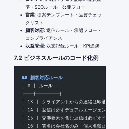
準・SEOルール・公開フロー
営業
: 提案テンプレート・品質チェッ
クリスト
顧客対応
: 返信ルール・承認フロー・
コンプライアンス
収益管理
: 収支記録ルール・KPI追跡
7.2 ビジネスルールのコード化例
## 顧客対応ルール
| # | ルール |
|---|--------|
| 13 | クライアントからの連絡は即通知→指示待
| 14 | 返信は必ずデュアルエージェントレビュー
| 15 | 交渉要素を含む返信は必ずオペレーター確
| 16 | 署名は会社名のみ・個人名禁止 |