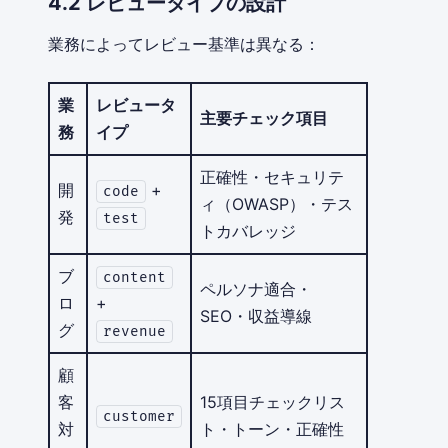
4.2 レビュータイプの設計
業務によってレビュー基準は異なる：
業
レビュータ
主要チェック項目
務
イプ
正確性・セキュリテ
開
+
code
ィ（OWASP）・テス
発
test
トカバレッジ
ブ
content
ペルソナ適合・
ロ
+
SEO・収益導線
グ
revenue
顧
客
15項目チェックリス
customer
対
ト・トーン・正確性