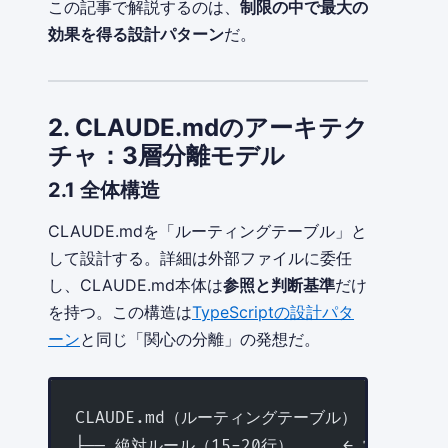
この記事で解説するのは、
制限の中で最大の
効果を得る設計パターン
だ。
2. CLAUDE.mdのアーキテク
チャ：3層分離モデル
2.1 全体構造
CLAUDE.mdを「ルーティングテーブル」と
して設計する。詳細は外部ファイルに委任
し、CLAUDE.md本体は
参照と判断基準
だけ
を持つ。この構造は
TypeScriptの設計パタ
ーン
と同じ「関心の分離」の発想だ。
CLAUDE.md（ルーティングテーブル）
├── 絶対ルール（15-20行）     ← 常に遵