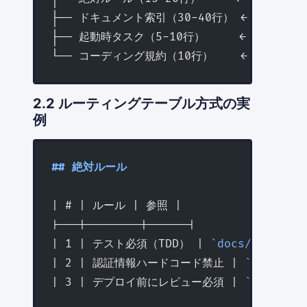
├── ドキュメント索引（30-40行） ← 業務別
├── 起動時タスク（5-10行）     ← セッシ
└── コーディング規約（10行）    ← 技術ス
2.2 ルーティングテーブル方式の実
例
## 絶対ルール
| # | ルール | 参照 |
|---|--------|------|
| 1 | テスト必須（TDD） | 
`docs/guides/t
| 2 | 認証情報ハードコード禁止 | 
`docs/gui
| 3 | デプロイ前にレビュー必須 | 
`docs/gui