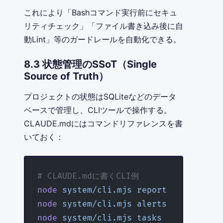
これにより「Bashコマンド実行前にセキュ
リティチェック」「ファイル書き込み後に自
動Lint」等のガードレールを自動化できる。
8.3 状態管理のSSoT（Single
Source of Truth）
プロジェクトの状態はSQLiteなどのデータ
ベースで管理し、CLIツールで操作する。
CLAUDE.mdにはコマンドリファレンスを書
いておく：
# CLAUDE.mdに書くCLI例
node
 system/cli.mjs
 report
    # 全体
node
 system/cli.mjs
 alerts
    # アラ
node
 system/cli.mjs
 tasks
     # タス