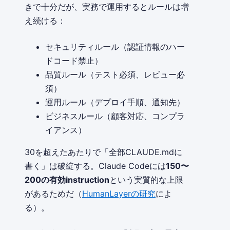
きで十分だが、実務で運用するとルールは増
え続ける：
セキュリティルール（認証情報のハー
ドコード禁止）
品質ルール（テスト必須、レビュー必
須）
運用ルール（デプロイ手順、通知先）
ビジネスルール（顧客対応、コンプラ
イアンス）
30を超えたあたりで「全部CLAUDE.mdに
書く」は破綻する。Claude Codeには
150〜
200の有効instruction
という実質的な上限
があるためだ（
HumanLayerの研究
によ
る）。