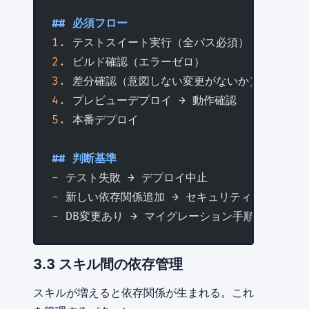
## 必須フロー
1.
 テストスイート実行（全パス必須）
2.
 ビルド確認（エラーゼロ）
3.
 差分確認（意図しない変更がないか）
4.
 プレビューデプロイ → 動作確認
5.
 本番デプロイ
## 判断基準
-
 テスト失敗 → デプロイ中止
-
 新しい依存関係追加 → セキュリティ確認
-
 DB変更あり → マイグレーション手順書を先に
3.3 スキル間の依存管理
スキルが増えると依存関係が生まれる。これ