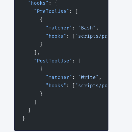
  "hooks"
: {
    "PreToolUse"
: [
      {
        "matcher"
: 
"Bash"
,
        "hooks"
: [
"scripts/pre-bash-c
      }
    ],
    "PostToolUse"
: [
      {
        "matcher"
: 
"Write"
,
        "hooks"
: [
"scripts/post-write
      }
    ]
  }
}