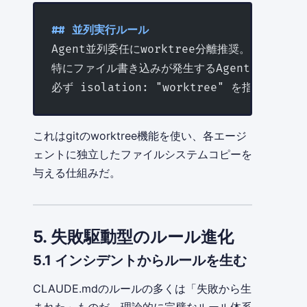
## 並列実行ルール
Agent並列委任にworktree分離推奨。
特にファイル書き込みが発生するAgent同士は
必ず isolation: "worktree" を指定する。
これはgitのworktree機能を使い、各エージ
ェントに独立したファイルシステムコピーを
与える仕組みだ。
5. 失敗駆動型のルール進化
5.1 インシデントからルールを生む
CLAUDE.mdのルールの多くは「失敗から生
まれた」ものだ。理論的に完璧なルール体系