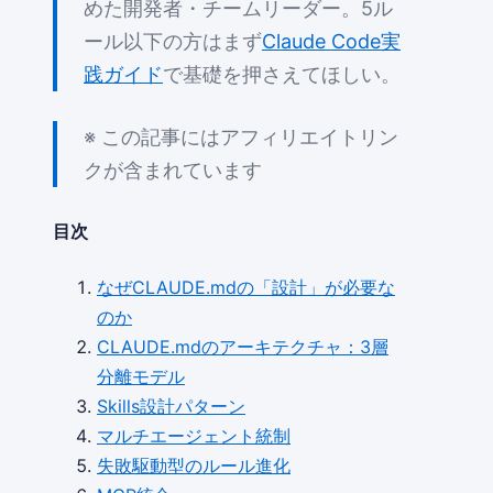
めた開発者・チームリーダー。5ル
ール以下の方はまず
Claude Code実
践ガイド
で基礎を押さえてほしい。
※ この記事にはアフィリエイトリン
クが含まれています
目次
なぜCLAUDE.mdの「設計」が必要な
のか
CLAUDE.mdのアーキテクチャ：3層
分離モデル
Skills設計パターン
マルチエージェント統制
失敗駆動型のルール進化