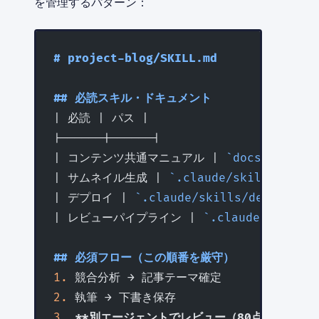
を管理するパターン：
# project-blog/SKILL.md
## 必読スキル・ドキュメント
| 必読 | パス |
|------|------|
| コンテンツ共通マニュアル | 
`docs/guides/
| サムネイル生成 | 
`.claude/skills/gener
| デプロイ | 
`.claude/skills/deploy/SK
| レビューパイプライン | 
`.claude/skills/
## 必須フロー（この順番を厳守）
1.
 競合分析 → 記事テーマ確定
2.
 執筆 → 下書き保存
3.
 **別エージェントでレビュー（80点必須）**