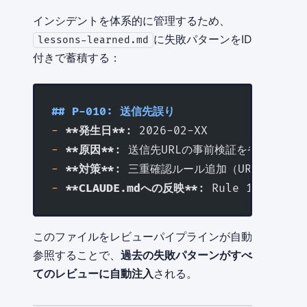
インシデントを体系的に管理するため、
に失敗パターンをID
lessons-learned.md
付きで蓄積する：
## P-010: 送信先誤り
-
 **発生日**
: 2026-02-XX
-
 **原因**
: 送信先URLの事前検証を省略
-
 **対策**
: 三重確認ルール追加（URL・宛名
-
 **CLAUDE.mdへの反映**
: Rule 14に追加済
このファイルをレビューパイプラインが自動
参照することで、
過去の失敗パターンがすべ
てのレビューに自動注入
される。