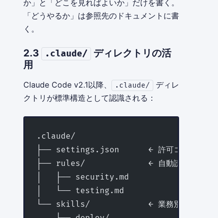
か」と「どこを見ればよいか」だけを書く。
「どうやるか」は参照先のドキュメントに書
く。
2.3
ディレクトリの活
.claude/
用
Claude Code v2.1以降、
ディレ
.claude/
クトリが標準構造として認識される：
.claude/
├── settings.json      ← 許可コマンド・
├── rules/             ← 自動読み込み
│   ├── security.md
│   └── testing.md
└── skills/            ← 業務別プロンプ
    ├── deploy/