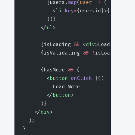
        {users.
map
(
user
 =>
 (
          <
li
 key
=
{user.id}>{user.nam
        ))}
      </
ul
>
      {isLoading 
&&
 <
div
>Loading...</
      {isValidating 
&&
 !
isLoading 
&&
 
      {hasMore 
&&
 (
        <
button
 onClick
=
{() 
=>
 setSiz
          Load More
        </
button
>
      )}
    </
div
>
  );
}