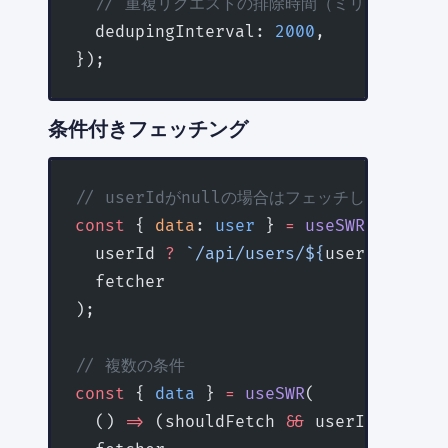
  // 重複リクエストの排除時間（ミリ秒、デフォル
  dedupingInterval: 
2000
,
});
条件付きフェッチング
// userIdがnullの場合はフェッチしない
const
 { 
data
: 
user
 } 
=
 useSWR
(
  userId 
?
 `/api/users/${
userId
}`
 :
 n
  fetcher
);
// 複数の条件
const
 { 
data
 } 
=
 useSWR
(
  () 
=>
 (shouldFetch 
&&
 userId 
?
 `/ap