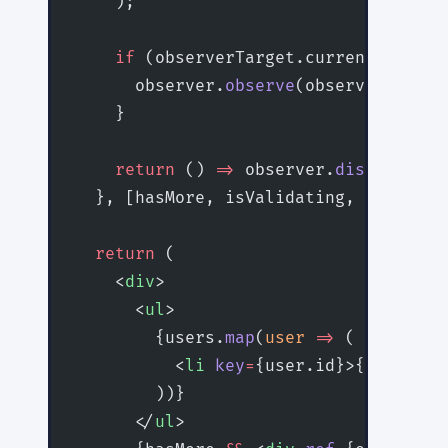
    );
    if
 (observerTarget.current) {
      observer.
observe
(observerTarget
    }
    return
 () 
=>
 observer.
disconnect
(
  }, [hasMore, isValidating, size, se
  return
 (
    <
div
>
      <
ul
>
        {users.
map
(
user
 =>
 (
          <
li
 key
=
{user.id}>{user.nam
        ))}
      </
ul
>