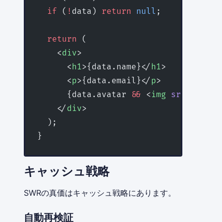
  if
 (
!
data) 
return
 null
;
  return
 (
    <
div
>
      <
h1
>{data.name}</
h1
>
      <
p
>{data.email}</
p
>
      {data.avatar 
&&
 <
img
 src
=
{data.
    </
div
>
  );
}
キャッシュ戦略
SWRの真価はキャッシュ戦略にあります。
自動再検証