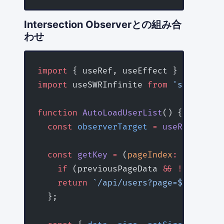
Intersection Observerとの組み合
わせ
import
 { useRef, useEffect } 
from
 're
import
 useSWRInfinite 
from
 'swr/infin
function
 AutoLoadUserList
() {
  const
 observerTarget
 =
 useRef
<
HTMLD
  const
 getKey
 =
 (
pageIndex
:
 number
, 
    if
 (previousPageData 
&&
 !
previous
    return
 `/api/users?page=${
pageInd
  };