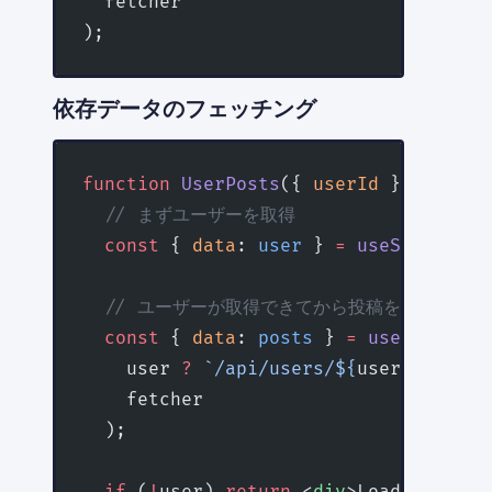
  fetcher
);
依存データのフェッチング
function
 UserPosts
({ 
userId
 }
:
 { 
user
  // まずユーザーを取得
  const
 { 
data
: 
user
 } 
=
 useSWR
<
User
>
  // ユーザーが取得できてから投稿を取得
  const
 { 
data
: 
posts
 } 
=
 useSWR
<
Post
    user 
?
 `/api/users/${
user
.
id
}/pos
    fetcher
  );