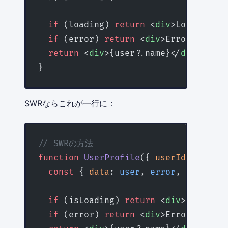
  if
 (loading) 
return
 <
div
>Loading...
  if
 (error) 
return
 <
div
>Error: {erro
  return
 <
div
>{user?.name}</
div
>;
}
SWRならこれが一行に：
// SWRの方法
function
 UserProfile
({ 
userId
 }
:
 { 
us
  const
 { 
data
: 
user
, 
error
, 
isLoadin
  if
 (isLoading) 
return
 <
div
>Loading.
  if
 (error) 
return
 <
div
>Error: {erro