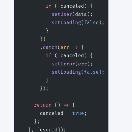
        if
 (
!
canceled) {
          setUser
(data);
          setLoading
(
false
);
        }
      })
      .
catch
(
err
 =>
 {
        if
 (
!
canceled) {
          setError
(err);
          setLoading
(
false
);
        }
      });
    return
 () 
=>
 {
      canceled 
=
 true
;
    };
  }, [userId]);