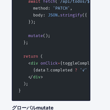
    await
 fetch
(
`/api/todos/${
todo
.
id
      method: 
'PATCH'
,
      body: 
JSON
.
stringify
({ complete
    });
    mutate
();
  };
  return
 (
    <
div
 onClick
=
{toggleComplete}>
      {data?.completed 
?
 '✓'
 :
 '○'
} {
    </
div
>
  );
}
グローバルmutate