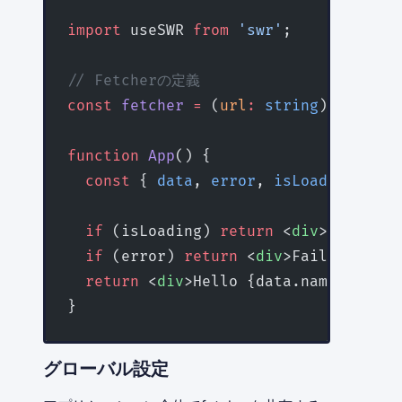
import
 useSWR 
from
 'swr'
;
// Fetcherの定義
const
 fetcher
 =
 (
url
:
 string
) 
=>
 fetc
function
 App
() {
  const
 { 
data
, 
error
, 
isLoading
 } 
=
 
  if
 (isLoading) 
return
 <
div
>Loading.
  if
 (error) 
return
 <
div
>Failed to lo
  return
 <
div
>Hello {data.name}!</
div
}
グローバル設定