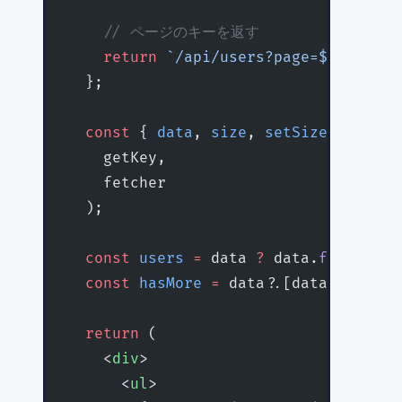
    // ページのキーを返す
    return
 `/api/users?page=${
pageInd
  };
  const
 { 
data
, 
size
, 
setSize
, 
isLoad
    getKey,
    fetcher
  );
  const
 users
 =
 data 
?
 data.
flatMap
(
p
  const
 hasMore
 =
 data?.[data.
length
 
  return
 (
    <
div
>
      <
ul
>