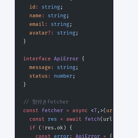
  id
:
 string
;
  name
:
 string
;
  email
:
 string
;
  avatar
?:
 string
;
}
interface
 ApiError
 {
  message
:
 string
;
  status
:
 number
;
}
// 型付きfetcher
const
 fetcher
 =
 async
 <
T
,>(
url
:
 strin
  const
 res
 =
 await
 fetch
(url);
  if
 (
!
res.ok) {
    const
 error
:
 ApiError
 =
 {