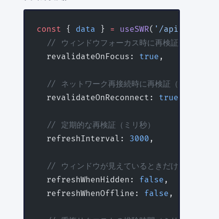
const
 { 
data
 } 
=
 useSWR
(
'/api/data'
, 
  // ウィンドウフォーカス時に再検証（デフォルト
  revalidateOnFocus: 
true
,
  // ネットワーク再接続時に再検証（デフォルト:
  revalidateOnReconnect: 
true
,
  // 定期的な再検証（ミリ秒）
  refreshInterval: 
3000
,
  // ウィンドウが見えているときだけ定期的再検
  refreshWhenHidden: 
false
,
  refreshWhenOffline: 
false
,