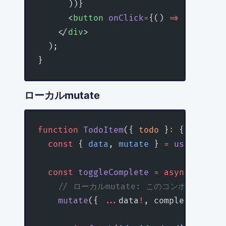
      ))}
      <
button
 onClick
=
{() 
=>
 addTodo
(
    </
div
>
  );
}
ローカルmutate
function
 TodoItem
({ 
todo
 }
:
 { 
todo
:
 T
  const
 { 
data
, 
mutate
 } 
=
 useSWR
<
Tod
  const
 toggleComplete
 =
 async
 () 
=>
 
    // ローカルmutate: このコンポーネン
    mutate
({ 
...
data
!
, completed: 
!
da