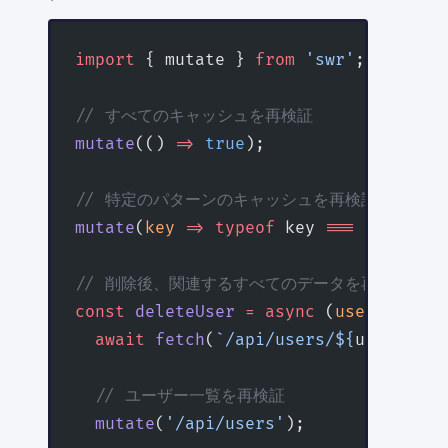
import
 { mutate } 
from
 'swr'
;
// すべてのキャッシュを再検証
mutate
(() 
=>
 true
);
// 特定のパターンのキャッシュを再検証
mutate
(
key
 =>
 typeof
 key 
===
 'string'
// 削除後、関連するすべてのデータを再検証
const
 deleteUser
 =
 async
 (
userId
:
 str
  await
 fetch
(
`/api/users/${
userId
}`
,
  // ユーザー一覧を再検証
  mutate
(
'/api/users'
);