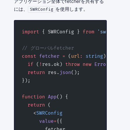
アプリケーション全体でfetcherを共有する
には、
を使用します。
SWRConfig
import
 { SWRConfig } 
from
 'swr'
;
// グローバルfetcher
const
 fetcher
 =
 (
url
:
 string
) 
=>
 fetc
  if
 (
!
res.ok) 
throw
 new
 Error
(
'API e
  return
 res.
json
();
});
function
 App
() {
  return
 (
    <
SWRConfig
      value
=
{{
        fetcher,