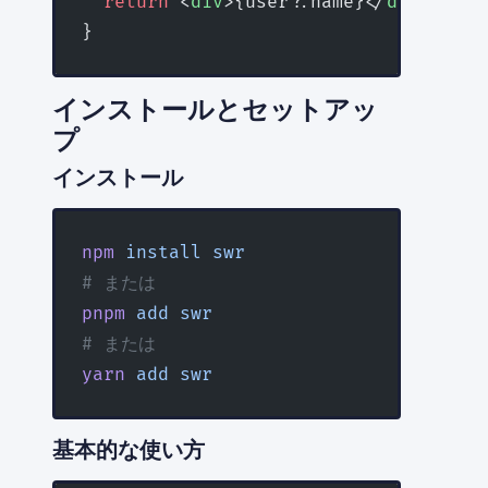
  return
 <
div
>{user?.name}</
div
>;
}
インストールとセットアッ
プ
インストール
npm
 install
 swr
# または
pnpm
 add
 swr
# または
yarn
 add
 swr
基本的な使い方