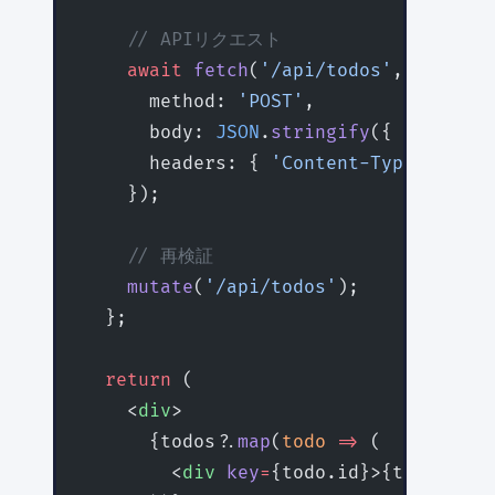
    // APIリクエスト
    await
 fetch
(
'/api/todos'
, {
      method: 
'POST'
,
      body: 
JSON
.
stringify
({ title })
      headers: { 
'Content-Type'
: 
'app
    });
    // 再検証
    mutate
(
'/api/todos'
);
  };
  return
 (
    <
div
>
      {todos?.
map
(
todo
 =>
 (
        <
div
 key
=
{todo.id}>{todo.titl