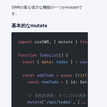
SWRの最も強力な機能の一つがmutateで
す。
基本的なmutate
import
 useSWR, { mutate } 
from
 'swr'
;
function
 TodoList
() {
  const
 { 
data
: 
todos
 } 
=
 useSWR
<
Todo
  const
 addTodo
 =
 async
 (
title
:
 strin
    const
 newTodo
 =
 { id: Date.
now
(),
    // 楽観的更新: すぐにUIを更新
    mutate
(
'/api/todos'
, [
...
(todos 
|