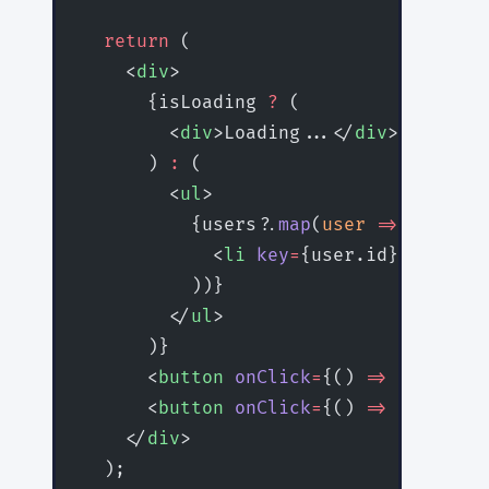
  return
 (
    <
div
>
      {isLoading 
?
 (
        <
div
>Loading...</
div
>
      ) 
:
 (
        <
ul
>
          {users?.
map
(
user
 =>
 (
            <
li
 key
=
{user.id}>{user.n
          ))}
        </
ul
>
      )}
      <
button
 onClick
=
{() 
=>
 setPage
(
      <
button
 onClick
=
{() 
=>
 setPage
(
    </
div
>
  );