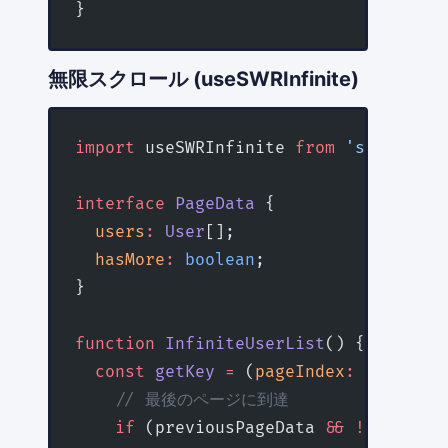
}
無限スクロール (useSWRInfinite)
import
 useSWRInfinite 
from
 'swr/infin
interface
 PageData
 {
  users
:
 User
[];
  hasMore
:
 boolean
;
}
function
 InfiniteUserList
() {
  const
 getKey
 =
 (
pageIndex
:
 number
, 
    // 最後のページに到達
    if
 (previousPageData 
&&
 !
previous