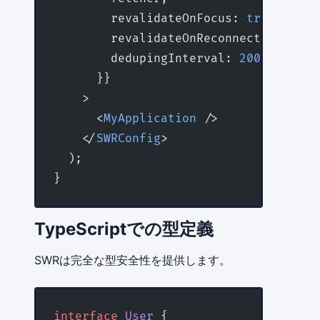
        revalidateOnFocus: 
true
,
        revalidateOnReconnect: 
true
,
        dedupingInterval: 
2000
,
      }}
    >
      <
MyApplication
 />
    </
SWRConfig
>
  );
}
TypeScriptでの型定義
SWRは完全な型安全性を提供します。
interface
 User
 {