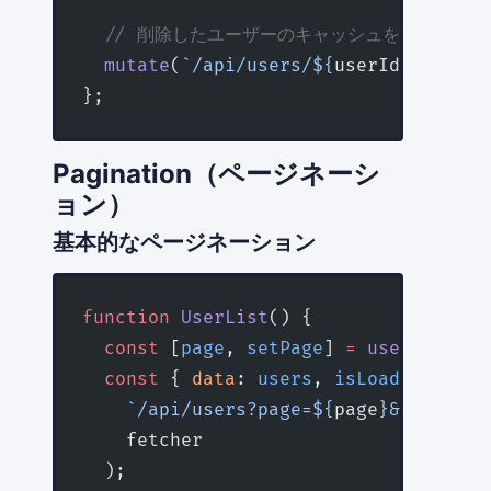
  // 削除したユーザーのキャッシュを削除
  mutate
(
`/api/users/${
userId
}`
, 
unde
};
Pagination（ページネーシ
ョン）
基本的なページネーション
function
 UserList
() {
  const
 [
page
, 
setPage
] 
=
 useState
(
1
)
  const
 { 
data
: 
users
, 
isLoading
 } 
=
 
    `/api/users?page=${
page
}&limit=10
    fetcher
  );