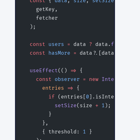
  const
 { 
data
, 
size
, 
setSize
, 
isVali
    getKey,
    fetcher
  );
  const
 users
 =
 data 
?
 data.
flatMap
(
p
  const
 hasMore
 =
 data?.[data.
length
 
  useEffect
(() 
=>
 {
    const
 observer
 =
 new
 Intersection
      entries
 =>
 {
        if
 (entries[
0
].isIntersecting
          setSize
(size 
+
 1
);
        }
      },
      { threshold: 
1
 }