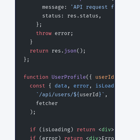
      message: 
'API request failed'
,
      status: res.status,
    };
    throw
 error;
  }
  return
 res.
json
();
};
function
 UserProfile
({ 
userId
 }
:
 { 
us
  const
 { 
data
, 
error
, 
isLoading
 } 
=
 
    `/api/users/${
userId
}`
,
    fetcher
  );
  if
 (isLoading) 
return
 <
div
>Loading.
  if
 (error) 
return
 <
div
>Error: {erro