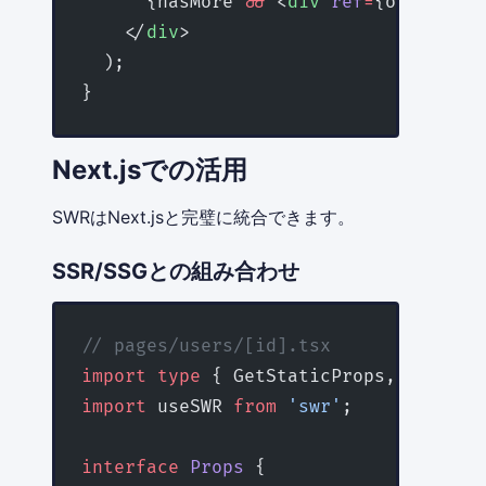
      {hasMore 
&&
 <
div
 ref
=
{observerT
    </
div
>
  );
}
Next.jsでの活用
SWRはNext.jsと完璧に統合できます。
SSR/SSGとの組み合わせ
// pages/users/[id].tsx
import
 type
 { GetStaticProps, GetStat
import
 useSWR 
from
 'swr'
;
interface
 Props
 {