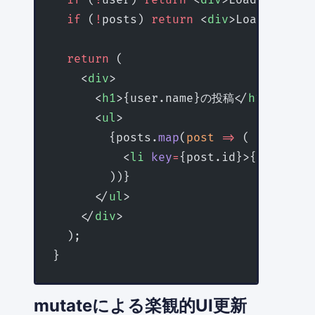
  if
 (
!
user) 
return
 <
div
>Loading user
  if
 (
!
posts) 
return
 <
div
>Loading pos
  return
 (
    <
div
>
      <
h1
>{user.name}の投稿</
h1
>
      <
ul
>
        {posts.
map
(
post
 =>
 (
          <
li
 key
=
{post.id}>{post.tit
        ))}
      </
ul
>
    </
div
>
  );
}
mutateによる楽観的UI更新