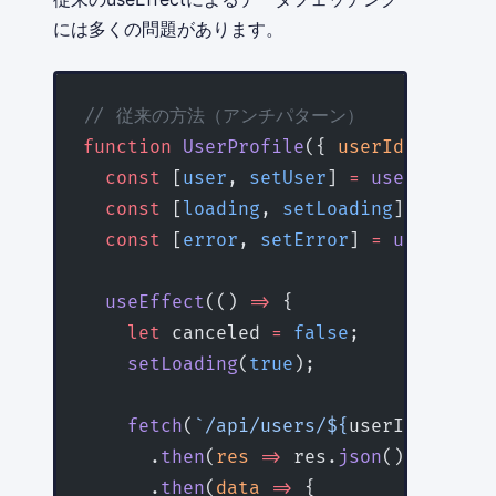
には多くの問題があります。
// 従来の方法（アンチパターン）
function
 UserProfile
({ 
userId
 }
:
 { 
us
  const
 [
user
, 
setUser
] 
=
 useState
<
Us
  const
 [
loading
, 
setLoading
] 
=
 useSt
  const
 [
error
, 
setError
] 
=
 useState
<
  useEffect
(() 
=>
 {
    let
 canceled 
=
 false
;
    setLoading
(
true
);
    fetch
(
`/api/users/${
userId
}`
)
      .
then
(
res
 =>
 res.
json
())
      .
then
(
data
 =>
 {