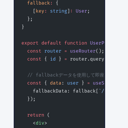
  fallback
:
 {
    [
key
:
 string
]
:
 User
;
  };
}
export
 default
 function
 UserPage
({ 
fa
  const
 router
 =
 useRouter
();
  const
 { 
id
 } 
=
 router.query;
  // fallbackデータを使用して即座に表示、
  const
 { 
data
: 
user
 } 
=
 useSWR
<
User
>
    fallbackData: fallback[
`/api/user
  });
  return
 (
    <
div
>